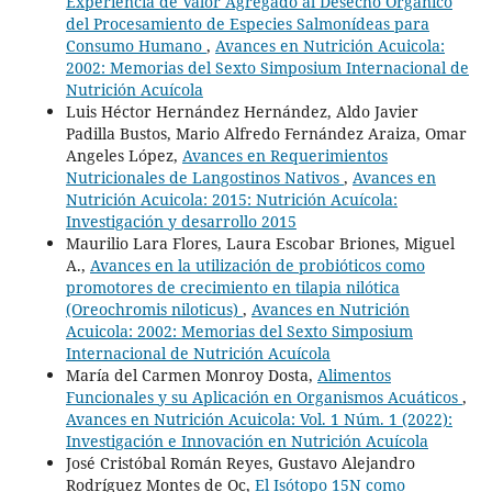
Experiencia de Valor Agregado al Desecho Orgánico
del Procesamiento de Especies Salmonídeas para
Consumo Humano
,
Avances en Nutrición Acuicola:
2002: Memorias del Sexto Simposium Internacional de
Nutrición Acuícola
Luis Héctor Hernández Hernández, Aldo Javier
Padilla Bustos, Mario Alfredo Fernández Araiza, Omar
Angeles López,
Avances en Requerimientos
Nutricionales de Langostinos Nativos
,
Avances en
Nutrición Acuicola: 2015: Nutrición Acuícola:
Investigación y desarrollo 2015
Maurilio Lara Flores, Laura Escobar Briones, Miguel
A.,
Avances en la utilización de probióticos como
promotores de crecimiento en tilapia nilótica
(Oreochromis niloticus)
,
Avances en Nutrición
Acuicola: 2002: Memorias del Sexto Simposium
Internacional de Nutrición Acuícola
María del Carmen Monroy Dosta,
Alimentos
Funcionales y su Aplicación en Organismos Acuáticos
,
Avances en Nutrición Acuicola: Vol. 1 Núm. 1 (2022):
Investigación e Innovación en Nutrición Acuícola
José Cristóbal Román Reyes, Gustavo Alejandro
Rodríguez Montes de Oc,
El Isótopo 15N como