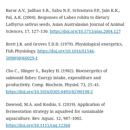
Barse A.V., Jadhao S.B., Sahu N.P., Srivastava P.P., Jain K.K.,
Pal, A.K. (2004). Responses of Labeo rohita to dietary
Lathyrus sativus seeds. Asian Australasian Journal of Animal
Sciences, 17, 127–130.
https://doi.org/10.5713/ajas.2004.127
Brett J.R. and Groves T.D.D. (1979). Physiological energetics,
Fish Physiology.
https://doi.org/10.1016/S1546-
5098(08)60029-1
Cho C., Slinger S., Bayley H. (1982). Bioenergetics of
salmonid fishes: Energy intake, expenditure and
productivity. Comp. Biochem. Physiol. 73, 25–41.
https://doi.org/10.1016/0305-0491(82)90198-5
Dawood, M.A. and Koshio, S. (2019). Application of
fermentation strategy in aquafeed for sustainable
aquaculture. Rev. Aquac. 12, 987–1002.
https://doi.org/10.1111/raq.12368