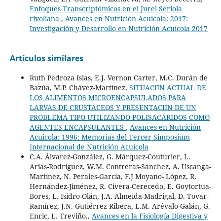
Enfoques Transcriptómicos en el Jurel Seriola
rivoliana
,
Avances en Nutrición Acuicola: 2017:
Investigación y Desarrollo en Nutrición Acuícola 2017
Artículos similares
Ruth Pedroza Islas, E.J. Vernon Carter, M.C. Durán de
Bazúa, M.P. Chávez-Martínez,
SITUACIIN ACTUAL DE
LOS ALIMENTOS MICROENCAPSULADOS PARA
LARVAS DE CRUSTACEOS Y PRESENTACIIN DE UN
PROBLEMA TIPO UTILIZANDO POLISACARIDOS COMO
AGENTES ENCAPSULANTES
,
Avances en Nutrición
Acuicola: 1996: Memorias del Tercer Simposium
Internacional de Nutrición Acuícola
C.A. Álvarez-González, G. Márquez-Couturier, L.
Arias-Rodriguez, W.M. Contreras-Sánchez, A. Uscanga-
Martínez, N. Perales-García, F.J Moyano- López, R.
Hernández-Jiménez, R. Civera-Cerecedo, E. Goytortua-
Bores, L. Isidro-Olán, J.A. Almeida-Madrigal, D. Tovar-
Ramírez, J.N. Gutiérrez-Ribera, L.M. Arévalo-Galán, G.
Enric, L. Treviño,,
Avances en la Fisiología Digestiva y