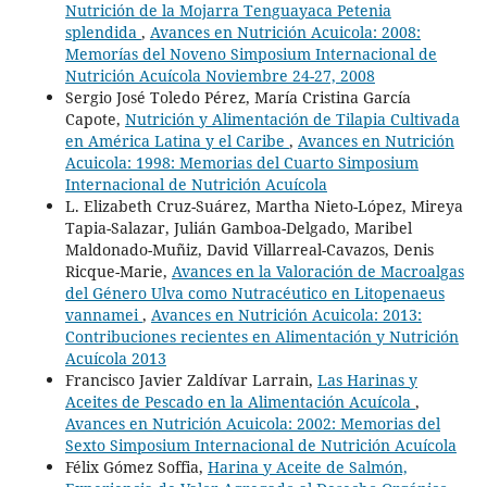
Nutrición de la Mojarra Tenguayaca Petenia
splendida
,
Avances en Nutrición Acuicola: 2008:
Memorías del Noveno Simposium Internacional de
Nutrición Acuícola Noviembre 24-27, 2008
Sergio José Toledo Pérez, María Cristina García
Capote,
Nutrición y Alimentación de Tilapia Cultivada
en América Latina y el Caribe
,
Avances en Nutrición
Acuicola: 1998: Memorias del Cuarto Simposium
Internacional de Nutrición Acuícola
L. Elizabeth Cruz-Suárez, Martha Nieto-López, Mireya
Tapia-Salazar, Julián Gamboa-Delgado, Maribel
Maldonado-Muñiz, David Villarreal-Cavazos, Denis
Ricque-Marie,
Avances en la Valoración de Macroalgas
del Género Ulva como Nutracéutico en Litopenaeus
vannamei
,
Avances en Nutrición Acuicola: 2013:
Contribuciones recientes en Alimentación y Nutrición
Acuícola 2013
Francisco Javier Zaldívar Larrain,
Las Harinas y
Aceites de Pescado en la Alimentación Acuícola
,
Avances en Nutrición Acuicola: 2002: Memorias del
Sexto Simposium Internacional de Nutrición Acuícola
Félix Gómez Soffia,
Harina y Aceite de Salmón,