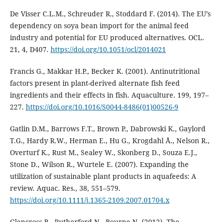
De Visser C.L.M., Schreuder R., Stoddard F. (2014). The EU’s
dependency on soya bean import for the animal feed
industry and potential for EU produced alternatives. OCL.
21, 4, D407.
https://doi.org/10.1051/ocl/2014021
Francis G., Makkar H.P., Becker K. (2001). Antinutritional
factors present in plant-derived alternate fish feed
ingredients and their effects in fish. Aquaculture. 199, 197–
227.
https://doi.org/10.1016/S0044-8486(01)00526-9
Gatlin D.M., Barrows F.T., Brown P., Dabrowski K., Gaylord
T.G., Hardy R.W., Herman E., Hu G., Krogdahl Å., Nelson R.,
Overturf K., Rust M., Sealey W., Skonberg D., Souza E.J.,
Stone D., Wilson R., Wurtele E. (2007). Expanding the
utilization of sustainable plant products in aquafeeds: A
review. Aquac. Res., 38, 551–579.
https://doi.org/10.1111/j.1365-2109.2007.01704.x
Glencross B., Rutherford N., Bourne N. (2012). The