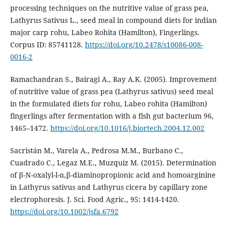
processing techniques on the nutritive value of grass pea,
Lathyrus Sativus L., seed meal in compound diets for indian
major carp rohu, Labeo Rohita (Hamilton), Fingerlings.
Corpus ID: 85741128.
https://doi.org/10.2478/s10086-008-
0016-2
Ramachandran S., Bairagi A., Ray A.K. (2005). Improvement
of nutritive value of grass pea (Lathyrus sativus) seed meal
in the formulated diets for rohu, Labeo rohita (Hamilton)
fingerlings after fermentation with a fish gut bacterium 96,
1465–1472.
https://doi.org/10.1016/j.biortech.2004.12.002
Sacristán M., Varela A., Pedrosa M.M., Burbano C.,
Cuadrado C., Legaz M.E., Muzquiz M. (2015). Determination
of β-N-oxalyl-l-α,β-diaminopropionic acid and homoarginine
in Lathyrus sativus and Lathyrus cicera by capillary zone
electrophoresis. J. Sci. Food Agric., 95: 1414-1420.
https://doi.org/10.1002/jsfa.6792