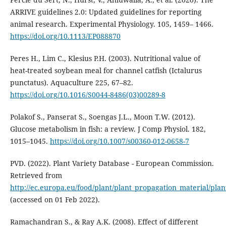
ARRIVE guidelines 2.0: Updated guidelines for reporting
animal research. Experimental Physiology. 105, 1459– 1466.
https://doi.org/10.1113/EP088870
Peres H., Lim C., Klesius P.H. (2003). Nutritional value of
heat-treated soybean meal for channel catfish (Ictalurus
punctatus). Aquaculture 225, 67–82.
https://doi.org/10.1016/S0044-8486(03)00289-8
Polakof S., Panserat S., Soengas J.L., Moon T.W. (2012).
Glucose metabolism in fish: a review. J Comp Physiol. 182,
1015–1045.
https://doi.org/10.1007/s00360-012-0658-7
PVD. (2022). Plant Variety Database - European Commission.
Retrieved from
http://ec.europa.eu/food/plant/plant_propagation_material/pla
(accessed on 01 Feb 2022).
Ramachandran S., & Ray A.K. (2008). Effect of different