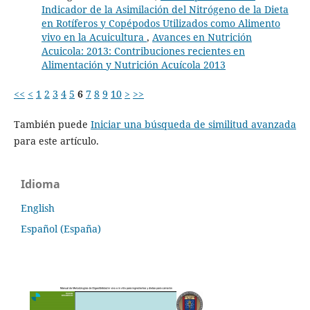
Indicador de la Asimilación del Nitrógeno de la Dieta
en Rotíferos y Copépodos Utilizados como Alimento
vivo en la Acuicultura
,
Avances en Nutrición
Acuicola: 2013: Contribuciones recientes en
Alimentación y Nutrición Acuícola 2013
<<
<
1
2
3
4
5
6
7
8
9
10
>
>>
También puede
Iniciar una búsqueda de similitud avanzada
para este artículo.
Idioma
English
Español (España)