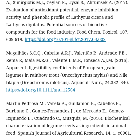
A., Simirgiotis M.J., Ceylan R., Uysal S., Aktumsek A. (2017).
Evaluation of antioxidant potential, enzyme inhibition
activity and phenolic profile of Lathyrus cicera and
Lathyrus digitatus: Potential sources of bioactive
compounds for the food industry. Food Chem. Toxicol. 107,
609-619.
https://doi.org/10.1016/j.fct.2017.03.002
Magalhães S.C.Q., Cabrita A.R.J., Valentão P., Andrade P.B.,
Rema P., Maia M.R.G., Valente L.M.P., Fonseca A.J.M. (2016).
Apparent digestibility coefficients of European grain
legumes in rainbow trout (Oncorhynchus mykiss) and Nile
tilapia (Oreochromis niloticus). Aquacult Nutr., 24:332–340.
https://doi.org/10.1111/anu.12564
Martín-Pedrosa M., Varela A., Guillamon E., Cabellos B.,
Burbano C., Gomez-Fernandez J., de Mercado E., Gomez-
Izquierdo E., Cuadrado C., Muzquiz, M. (2016). Biochemical
characterization of legume seeds as ingredients in animal
feed. Spanish Journal of Agricultural Research, 14, 1, e0901.