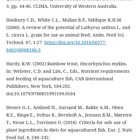
3. pp. 44-46. CLIMA, University of Western Australia.
Hanbury C.D., White C.L., Mullan B.P., Siddique K.H.M.
(2000). A review of the potential of Lathyrus sativus L. and
L. cicera L. grain for use as animal feed. Anim. Feed Sci.
Technol. 87, 1-27.
https://doi.org/10.1016/S0377-
8401(00)00186-3
Hardy, R.W. (2002) Rainbow trout, Oncorhynchus mykiss.
In: Webster, C.D. and Lim, C., Eds., Nutrient requirements
and feeding of aquaculture fish, CAB International
Publishers, New York, 184-202.
doi:10.1079/9780851995199.0184
Hemre G.-I., Amlund H., Aursand M., Bakke A.M., Olsen
R.E., Ringø E., Svihus B., Bernhoft A., Jenssen B.M., Møretrø
T., Nesse L.L., Torrissen O. (2018). Criteria for safe use of
plant ingredients in diets for aquacultured fish. Eur. J. Nutr.
Food Saf. 8, 240–242.