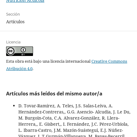
Nutrición Acuícola
Sección
Artículos
Licencia
Esta obra está bajo una licencia internacional
Creative Commons
Atribución 4.0
.
Artículos más leídos del mismo autor/a
D. Tovar-Ramírez, A. Teles, J.S. Salas-Leiva, A.
Hernández-Contreras,, G.G. Asencio- Alcudia, J. Le Du,
M. Burgoin-Cota, C.A. Alvarez-González, R. Llera-
Herrera,, E. Gisbert,, I. Fernández, J.C. Pérez-Urbiola,
L. Ibarra-Castro, J.M. Mazón-Suástegui, E.J. Núñez-
Vázquez, L.T Guzmán-Villanueva, M. Reyes-Becerril,