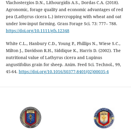
Vlachostergios D.N., Lithourgidis A.S., Dordas C.A. (2018).
Agronomic, forage quality and economic advantages of red
pea (Lathyrus cicera L.) intercropping with wheat and oat
under low-input farming. Grass Forage Sci. 73: 777– 788.
https://doi.org/10.1111/gfs.12348
White C.L., Hanbury C.D., Young P., Phillips N., Wiese S.C.,
Milton J., Davidson R.H., Siddique K., Harris D. (2002). The
nutritional value of Lathyrus cicera and Lupinus
angustifolius grain for sheep. Anim. Feed Sci. Technol., 99,
45-64.
https://doi.org/10.1016/S0377-8401(02)00035-4