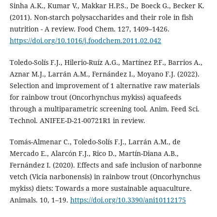
Sinha A.K., Kumar V., Makkar H.P.S., De Boeck G., Becker K.
(2011). Non-starch polysaccharides and their role in fish
nutrition - A review. Food Chem. 127, 1409–1426.
https://doi.org/10.1016/j.foodchem.2011.02.042
Toledo-Solís F.J., Hilerio-Ruíz A.G., Martínez P.F., Barrios A.,
Aznar M.J., Larrán A.M., Fernández I., Moyano F.J. (2022).
Selection and improvement of 1 alternative raw materials
for rainbow trout (Oncorhynchus mykiss) aquafeeds
through a multiparametric screening tool. Anim. Feed Sci.
Technol. ANIFEE-D-21-00721R1 in review.
Tomás-Almenar C., Toledo-Solís F.J., Larrán A.M., de
Mercado E., Alarcón F.J., Rico D., Martín-Diana A.B.,
Fernández I. (2020). Effects and safe inclusion of narbonne
vetch (Vicia narbonensis) in rainbow trout (Oncorhynchus
mykiss) diets: Towards a more sustainable aquaculture.
Animals. 10, 1–19.
https://doi.org/10.3390/ani10112175