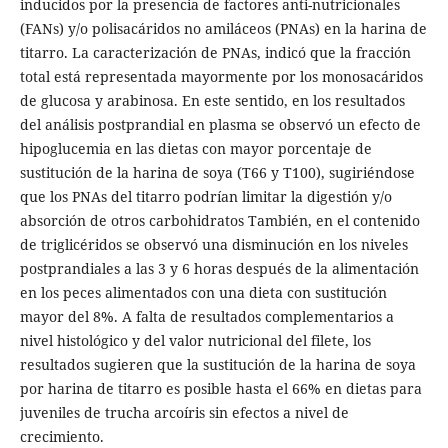
inducidos por la presencia de factores anti-nutricionales
(FANs) y/o polisacáridos no amiláceos (PNAs) en la harina de
titarro. La caracterización de PNAs, indicó que la fracción
total está representada mayormente por los monosacáridos
de glucosa y arabinosa. En este sentido, en los resultados
del análisis postprandial en plasma se observó un efecto de
hipoglucemia en las dietas con mayor porcentaje de
sustitución de la harina de soya (T66 y T100), sugiriéndose
que los PNAs del titarro podrían limitar la digestión y/o
absorción de otros carbohidratos También, en el contenido
de triglicéridos se observó una disminución en los niveles
postprandiales a las 3 y 6 horas después de la alimentación
en los peces alimentados con una dieta con sustitución
mayor del 8%. A falta de resultados complementarios a
nivel histológico y del valor nutricional del filete, los
resultados sugieren que la sustitución de la harina de soya
por harina de titarro es posible hasta el 66% en dietas para
juveniles de trucha arcoíris sin efectos a nivel de
crecimiento.