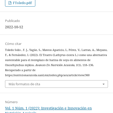
FToledo.pdf
Publicado
2022-10-12
Cómo citar
Toledo Solis , F. J., Yagüe, S., Mateos Aparicio, I., Pérez, V., Larran, A., Moyano,
F., & Fernández, I. (2022). El Titarro (Lathyrus cicera L.) como una alternativa
sustentable para el reemplazo de harina de soya en alimentos de
Oncorhynchus mykiss.
Avances En Nutrición Acuicola
,
1
(1), 118–136.
Recuperado a partir de
https://nutricionacuicola.uanl.mx/index.php/acu/article/view/360
Más formatos de cita
Número
Vol. 1 Núm. 1 (2022): Investigación e Innovación en