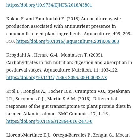
https://doi.org/10.9734/EJNFS/2018/43861
Kokou F. and Fountoulaki E. (2018) Aquaculture waste
production associated with antinutrient presence in
common fish feed plant ingredients. Aquaculture, 495, 295–
310.
https://doi.org/10.1016/j.aquaculture.2018.06.003
Krogdahl Å., Hemre G.-I., Mommsen T. (2005),
Carbohydrates in fish nutrition: digestion and absorption in
postlarval stages. Aquaculture Nutrition, 11: 103-122.
https://doi.org/10.1111/j.1365-2095.2004.00327.x
Król E., Douglas A., Tocher D.R., Crampton V.O., Speakman
J.R., Secombes C.J., Martin S.A.M. (2016). Differential
responses of the gut transcriptome to plant protein diets in
farmed Atlantic salmon. BMC Genomics 17, 1–16.
https://doi.org/10.1186/s12864-016-2473-0
Llorent-Martínez E.J., Ortega-Barrales P., Zengin G., Mocan