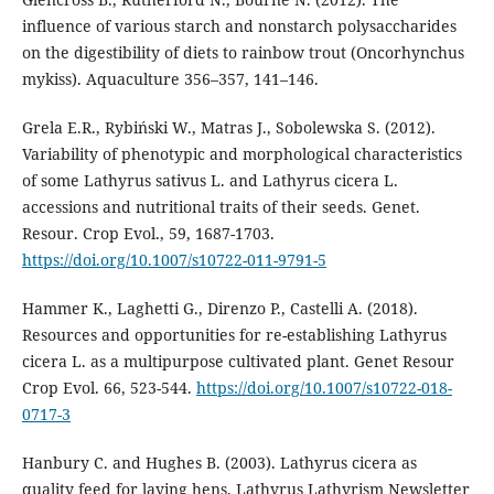
influence of various starch and nonstarch polysaccharides
on the digestibility of diets to rainbow trout (Oncorhynchus
mykiss). Aquaculture 356–357, 141–146.
Grela E.R., Rybiński W., Matras J., Sobolewska S. (2012).
Variability of phenotypic and morphological characteristics
of some Lathyrus sativus L. and Lathyrus cicera L.
accessions and nutritional traits of their seeds. Genet.
Resour. Crop Evol., 59, 1687-1703.
https://doi.org/10.1007/s10722-011-9791-5
Hammer K., Laghetti G., Direnzo P., Castelli A. (2018).
Resources and opportunities for re-establishing Lathyrus
cicera L. as a multipurpose cultivated plant. Genet Resour
Crop Evol. 66, 523-544.
https://doi.org/10.1007/s10722-018-
0717-3
Hanbury C. and Hughes B. (2003). Lathyrus cicera as
quality feed for laying hens. Lathyrus Lathyrism Newsletter