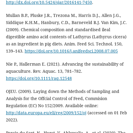
http://dx.doi.org/10.5424/sjar/2016141-7450
.
Mullan B.P., Pluske J.R., Trezona M., Harris D.J., Allen J.G.,
Siddique K.H.M., Hanbury, C.D., Barneveld R.J. Van Kim, J.C.
(2009). Chemical composition and standardised ileal
digestible amino acid contents of Lathyrus (Lathyrus cicera)
as an ingredient in pig diets. Anim. Feed Sci. Technol. 150,
139–143.
https://doi.org/10.1016/j.anifeedsci.2008.07.005
Nie P., Hallerman E. (2021). Advancing the sustainability of
aquaculture. Rev. Aquac. 13, 781–782.
https://doi.org/10.1111/raq.12548
OJEU. (2009). Laying down the Methods of Sampling and
Analysis for the Offcial Control of Feed, Commision
Regulation (EC) No 152/2009. Available online:
http://data.europa.eu/eli/reg/2009/152/oj
(accessed on 01 Feb
2022).
Percie du Sert, N., Hurst, V., Ahluwalia, A., et al. (2020). The