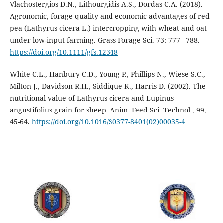
Vlachostergios D.N., Lithourgidis A.S., Dordas C.A. (2018).
Agronomic, forage quality and economic advantages of red
pea (Lathyrus cicera L.) intercropping with wheat and oat
under low-input farming. Grass Forage Sci. 73: 777– 788.
https://doi.org/10.1111/gfs.12348
White C.L., Hanbury C.D., Young P., Phillips N., Wiese S.C.,
Milton J., Davidson R.H., Siddique K., Harris D. (2002). The
nutritional value of Lathyrus cicera and Lupinus
angustifolius grain for sheep. Anim. Feed Sci. Technol., 99,
45-64.
https://doi.org/10.1016/S0377-8401(02)00035-4