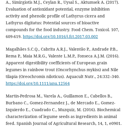
A., Simirgiotis M.J., Ceylan R., Uysal S., Aktumsek A. (2017).
Evaluation of antioxidant potential, enzyme inhibition
activity and phenolic profile of Lathyrus cicera and
Lathyrus digitatus: Potential sources of bioactive
compounds for the food industry. Food Chem. Toxicol. 107,
609-619.
https://doi.org/10.1016/j.fct.2017.03.002
Magalhães S.C.Q., Cabrita A.R.J., Valentão P., Andrade P.B.,
Rema P., Maia M.R.G., Valente L.M.P., Fonseca A.J.M. (2016).
Apparent digestibility coefficients of European grain
legumes in rainbow trout (Oncorhynchus mykiss) and Nile
tilapia (Oreochromis niloticus). Aquacult Nutr., 24:332–340.
https://doi.org/10.1111/anu.12564
Martín-Pedrosa M., Varela A., Guillamon E., Cabellos B.,
Burbano C., Gomez-Fernandez J., de Mercado E., Gomez-
Izquierdo E., Cuadrado C., Muzquiz, M. (2016). Biochemical
characterization of legume seeds as ingredients in animal
feed. Spanish Journal of Agricultural Research, 14, 1, e0901.