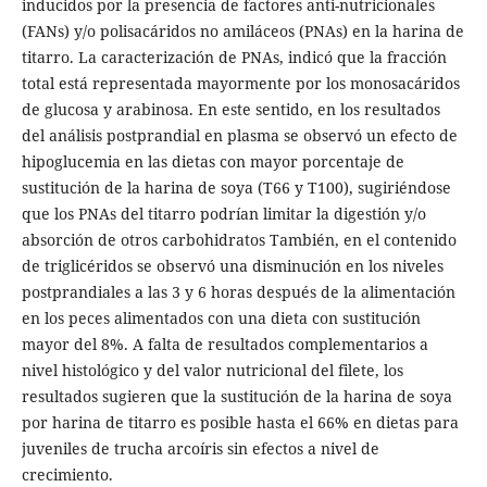
inducidos por la presencia de factores anti-nutricionales
(FANs) y/o polisacáridos no amiláceos (PNAs) en la harina de
titarro. La caracterización de PNAs, indicó que la fracción
total está representada mayormente por los monosacáridos
de glucosa y arabinosa. En este sentido, en los resultados
del análisis postprandial en plasma se observó un efecto de
hipoglucemia en las dietas con mayor porcentaje de
sustitución de la harina de soya (T66 y T100), sugiriéndose
que los PNAs del titarro podrían limitar la digestión y/o
absorción de otros carbohidratos También, en el contenido
de triglicéridos se observó una disminución en los niveles
postprandiales a las 3 y 6 horas después de la alimentación
en los peces alimentados con una dieta con sustitución
mayor del 8%. A falta de resultados complementarios a
nivel histológico y del valor nutricional del filete, los
resultados sugieren que la sustitución de la harina de soya
por harina de titarro es posible hasta el 66% en dietas para
juveniles de trucha arcoíris sin efectos a nivel de
crecimiento.