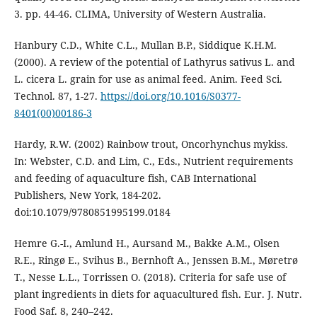
3. pp. 44-46. CLIMA, University of Western Australia.
Hanbury C.D., White C.L., Mullan B.P., Siddique K.H.M.
(2000). A review of the potential of Lathyrus sativus L. and
L. cicera L. grain for use as animal feed. Anim. Feed Sci.
Technol. 87, 1-27.
https://doi.org/10.1016/S0377-
8401(00)00186-3
Hardy, R.W. (2002) Rainbow trout, Oncorhynchus mykiss.
In: Webster, C.D. and Lim, C., Eds., Nutrient requirements
and feeding of aquaculture fish, CAB International
Publishers, New York, 184-202.
doi:10.1079/9780851995199.0184
Hemre G.-I., Amlund H., Aursand M., Bakke A.M., Olsen
R.E., Ringø E., Svihus B., Bernhoft A., Jenssen B.M., Møretrø
T., Nesse L.L., Torrissen O. (2018). Criteria for safe use of
plant ingredients in diets for aquacultured fish. Eur. J. Nutr.
Food Saf. 8, 240–242.