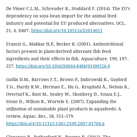
De Visser C.L.M., Schreuder R., Stoddard F. (2014). The EU’s
dependency on soya bean import for the animal feed
industry and potential for EU produced alternatives. OCL.
21, 4, D407.
https://doi.org/10.1051/ocl/2014021
Francis G., Makkar H.P., Becker K. (2001). Antinutritional
factors present in plant-derived alternate fish feed
ingredients and their effects in fish. Aquaculture. 199, 197–
227.
https://doi.org/10.1016/S0044-8486(01)00526-9
Gatlin D.M., Barrows F.T., Brown P., Dabrowski K., Gaylord
T.G., Hardy R.W., Herman E., Hu G., Krogdahl Å., Nelson R.,
Overturf K., Rust M., Sealey W., Skonberg D., Souza E.J.,
Stone D., Wilson R., Wurtele E. (2007). Expanding the
utilization of sustainable plant products in aquafeeds: A
review. Aquac. Res., 38, 551–579.
https://doi.org/10.1111/j.1365-2109.2007.01704.x
Glencross B., Rutherford N., Bourne N. (2012). The