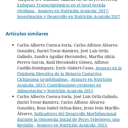
Enfoques Transcriptómicos en el Jurel Seriola
rivoliana
,
Avances en Nutrición Acuicola: 2017:
Investigación y Desarrollo en Nutrición Acuícola 2017
Artículos similares
Carlos Alberto Cuenca-Soria, Carlos Alfonso Álvarez-
González, Dariel Tovar-Ramírez, José Luis Ortiz-
Galindo, Sandra Aguilar-Hernández, Martha Alicia
Perera García, Raúl Hernández Gómez, Alfonso
Castillo-Domínguez, Enric Gisbert-Casas,
Avances en la
Fisiología Digestiva de la Mojarra Castarrica
Cichlasoma urophthalmus
,
Avances en Nutrición
Acuicola: 2013: Contribuciones recientes en
Alimentación y Nutrición Acuícola 2013
Carlos Alberto Cuenca-Soria, José Luis Ortíz-Galindo,
Dariel Tovar-Ramírez, Carlos Alfonso Álvarez-
González, Rosa Isabel Ochoa-Báez, Jesús Iván Murillo-
Álvarez,
Indicadores del Desarrollo Morfofuncional
durante la Ontogenia Inicial de Peces Teleósteos: una
Revisión
,
Avances en Nutrición Acuicola: 2013: