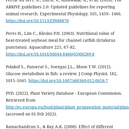
ARRIVE guidelines 2.0: Updated guidelines for reporting
animal research. Experimental Physiology. 105, 1459– 1466.
https://doi.org/10.1113/EP088870
Peres H., Lim C., Klesius P.H. (2003). Nutritional value of
heat-treated soybean meal for channel catfish (Ictalurus
punctatus). Aquaculture 225, 67–82.
https://doi.org/10.1016/S0044-8486(03)00289-8
Polakof S., Panserat S., Soengas J.L., Moon T.W. (2012).
Glucose metabolism in fish: a review. J Comp Physiol. 182,
1015–1045.
https://doi.org/10.1007/s00360-012-0658-7
PVD. (2022). Plant Variety Database - European Commission.
Retrieved from
http://ec.europa.eu/food/plant/plant_propagation_material/pla
(accessed on 01 Feb 2022).
Ramachandran S., & Ray A.K. (2008). Effect of different