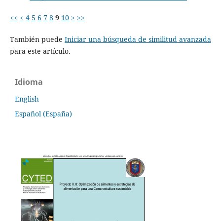
<<
<
4
5
6
7
8
9
10
>
>>
También puede
Iniciar una búsqueda de similitud avanzada
para este artículo.
Idioma
English
Español (España)