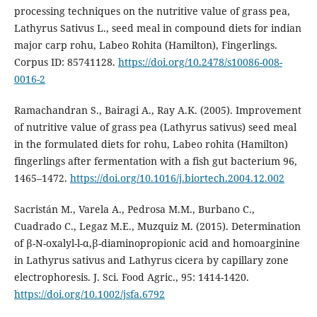
processing techniques on the nutritive value of grass pea,
Lathyrus Sativus L., seed meal in compound diets for indian
major carp rohu, Labeo Rohita (Hamilton), Fingerlings.
Corpus ID: 85741128.
https://doi.org/10.2478/s10086-008-
0016-2
Ramachandran S., Bairagi A., Ray A.K. (2005). Improvement
of nutritive value of grass pea (Lathyrus sativus) seed meal
in the formulated diets for rohu, Labeo rohita (Hamilton)
fingerlings after fermentation with a fish gut bacterium 96,
1465–1472.
https://doi.org/10.1016/j.biortech.2004.12.002
Sacristán M., Varela A., Pedrosa M.M., Burbano C.,
Cuadrado C., Legaz M.E., Muzquiz M. (2015). Determination
of β-N-oxalyl-l-α,β-diaminopropionic acid and homoarginine
in Lathyrus sativus and Lathyrus cicera by capillary zone
electrophoresis. J. Sci. Food Agric., 95: 1414-1420.
https://doi.org/10.1002/jsfa.6792