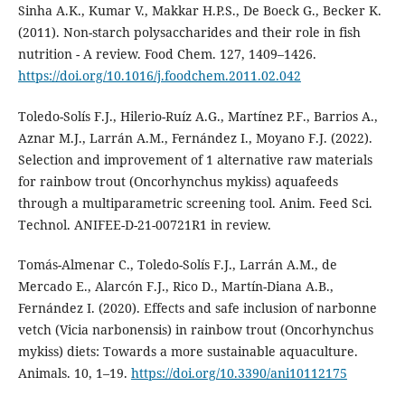
Sinha A.K., Kumar V., Makkar H.P.S., De Boeck G., Becker K.
(2011). Non-starch polysaccharides and their role in fish
nutrition - A review. Food Chem. 127, 1409–1426.
https://doi.org/10.1016/j.foodchem.2011.02.042
Toledo-Solís F.J., Hilerio-Ruíz A.G., Martínez P.F., Barrios A.,
Aznar M.J., Larrán A.M., Fernández I., Moyano F.J. (2022).
Selection and improvement of 1 alternative raw materials
for rainbow trout (Oncorhynchus mykiss) aquafeeds
through a multiparametric screening tool. Anim. Feed Sci.
Technol. ANIFEE-D-21-00721R1 in review.
Tomás-Almenar C., Toledo-Solís F.J., Larrán A.M., de
Mercado E., Alarcón F.J., Rico D., Martín-Diana A.B.,
Fernández I. (2020). Effects and safe inclusion of narbonne
vetch (Vicia narbonensis) in rainbow trout (Oncorhynchus
mykiss) diets: Towards a more sustainable aquaculture.
Animals. 10, 1–19.
https://doi.org/10.3390/ani10112175