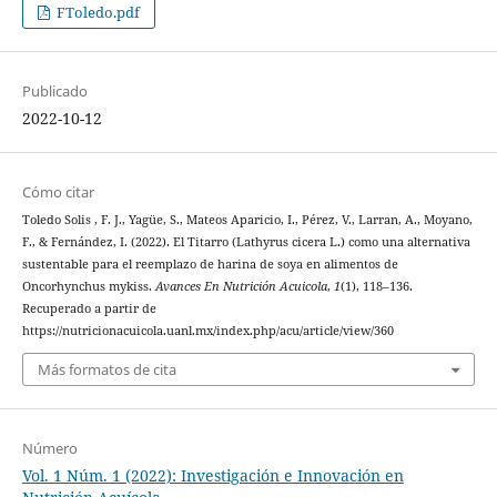
FToledo.pdf
Publicado
2022-10-12
Cómo citar
Toledo Solis , F. J., Yagüe, S., Mateos Aparicio, I., Pérez, V., Larran, A., Moyano,
F., & Fernández, I. (2022). El Titarro (Lathyrus cicera L.) como una alternativa
sustentable para el reemplazo de harina de soya en alimentos de
Oncorhynchus mykiss.
Avances En Nutrición Acuicola
,
1
(1), 118–136.
Recuperado a partir de
https://nutricionacuicola.uanl.mx/index.php/acu/article/view/360
Más formatos de cita
Número
Vol. 1 Núm. 1 (2022): Investigación e Innovación en