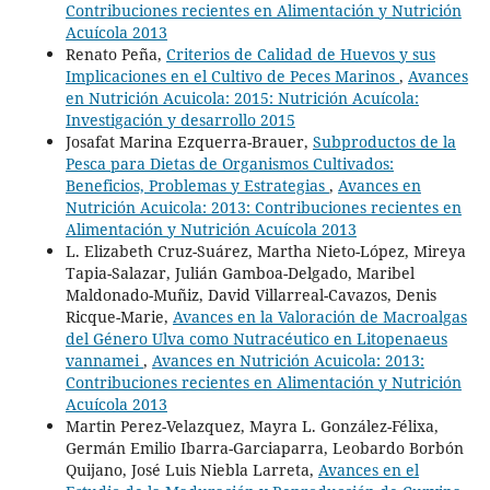
Contribuciones recientes en Alimentación y Nutrición
Acuícola 2013
Renato Peña,
Criterios de Calidad de Huevos y sus
Implicaciones en el Cultivo de Peces Marinos
,
Avances
en Nutrición Acuicola: 2015: Nutrición Acuícola:
Investigación y desarrollo 2015
Josafat Marina Ezquerra-Brauer,
Subproductos de la
Pesca para Dietas de Organismos Cultivados:
Beneficios, Problemas y Estrategias
,
Avances en
Nutrición Acuicola: 2013: Contribuciones recientes en
Alimentación y Nutrición Acuícola 2013
L. Elizabeth Cruz-Suárez, Martha Nieto-López, Mireya
Tapia-Salazar, Julián Gamboa-Delgado, Maribel
Maldonado-Muñiz, David Villarreal-Cavazos, Denis
Ricque-Marie,
Avances en la Valoración de Macroalgas
del Género Ulva como Nutracéutico en Litopenaeus
vannamei
,
Avances en Nutrición Acuicola: 2013:
Contribuciones recientes en Alimentación y Nutrición
Acuícola 2013
Martin Perez-Velazquez, Mayra L. González-Félixa,
Germán Emilio Ibarra-Garciaparra, Leobardo Borbón
Quijano, José Luis Niebla Larreta,
Avances en el