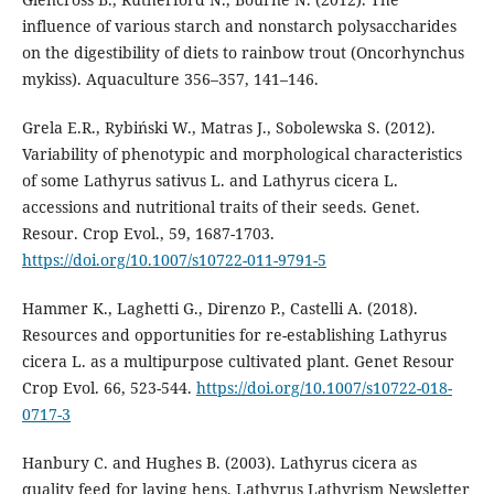
influence of various starch and nonstarch polysaccharides
on the digestibility of diets to rainbow trout (Oncorhynchus
mykiss). Aquaculture 356–357, 141–146.
Grela E.R., Rybiński W., Matras J., Sobolewska S. (2012).
Variability of phenotypic and morphological characteristics
of some Lathyrus sativus L. and Lathyrus cicera L.
accessions and nutritional traits of their seeds. Genet.
Resour. Crop Evol., 59, 1687-1703.
https://doi.org/10.1007/s10722-011-9791-5
Hammer K., Laghetti G., Direnzo P., Castelli A. (2018).
Resources and opportunities for re-establishing Lathyrus
cicera L. as a multipurpose cultivated plant. Genet Resour
Crop Evol. 66, 523-544.
https://doi.org/10.1007/s10722-018-
0717-3
Hanbury C. and Hughes B. (2003). Lathyrus cicera as
quality feed for laying hens. Lathyrus Lathyrism Newsletter