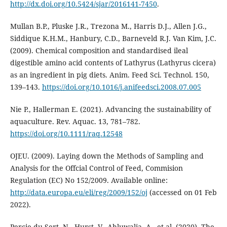
http://dx.doi.org/10.5424/sjar/2016141-7450
.
Mullan B.P., Pluske J.R., Trezona M., Harris D.J., Allen J.G.,
Siddique K.H.M., Hanbury, C.D., Barneveld R.J. Van Kim, J.C.
(2009). Chemical composition and standardised ileal
digestible amino acid contents of Lathyrus (Lathyrus cicera)
as an ingredient in pig diets. Anim. Feed Sci. Technol. 150,
139–143.
https://doi.org/10.1016/j.anifeedsci.2008.07.005
Nie P., Hallerman E. (2021). Advancing the sustainability of
aquaculture. Rev. Aquac. 13, 781–782.
https://doi.org/10.1111/raq.12548
OJEU. (2009). Laying down the Methods of Sampling and
Analysis for the Offcial Control of Feed, Commision
Regulation (EC) No 152/2009. Available online:
http://data.europa.eu/eli/reg/2009/152/oj
(accessed on 01 Feb
2022).
Percie du Sert, N., Hurst, V., Ahluwalia, A., et al. (2020). The