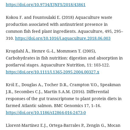
https://doi.org/10.9734/EJNFS/2018/43861
Kokou F. and Fountoulaki E. (2018) Aquaculture waste
production associated with antinutrient presence in
common fish feed plant ingredients. Aquaculture, 495, 295–
310.
https://doi.org/10.1016/j.aquaculture.2018.06.003
Krogdahl Å., Hemre G.-I., Mommsen T. (2005),
Carbohydrates in fish nutrition: digestion and absorption in
postlarval stages. Aquaculture Nutrition, 11: 103-122.
https://doi.org/10.1111/j.1365-2095.2004.00327.x
Król E., Douglas A., Tocher D.R., Crampton V.O., Speakman
J.R., Secombes C.J., Martin S.A.M. (2016). Differential
responses of the gut transcriptome to plant protein diets in
farmed Atlantic salmon. BMC Genomics 17, 1–16.
https://doi.org/10.1186/s12864-016-2473-0
Llorent-Martínez E.J., Ortega-Barrales P., Zengin G., Mocan