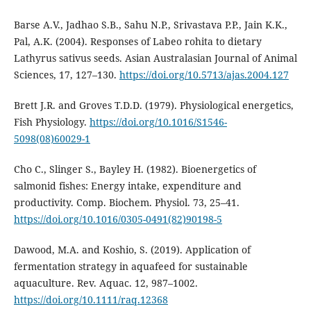
Barse A.V., Jadhao S.B., Sahu N.P., Srivastava P.P., Jain K.K.,
Pal, A.K. (2004). Responses of Labeo rohita to dietary
Lathyrus sativus seeds. Asian Australasian Journal of Animal
Sciences, 17, 127–130.
https://doi.org/10.5713/ajas.2004.127
Brett J.R. and Groves T.D.D. (1979). Physiological energetics,
Fish Physiology.
https://doi.org/10.1016/S1546-
5098(08)60029-1
Cho C., Slinger S., Bayley H. (1982). Bioenergetics of
salmonid fishes: Energy intake, expenditure and
productivity. Comp. Biochem. Physiol. 73, 25–41.
https://doi.org/10.1016/0305-0491(82)90198-5
Dawood, M.A. and Koshio, S. (2019). Application of
fermentation strategy in aquafeed for sustainable
aquaculture. Rev. Aquac. 12, 987–1002.
https://doi.org/10.1111/raq.12368