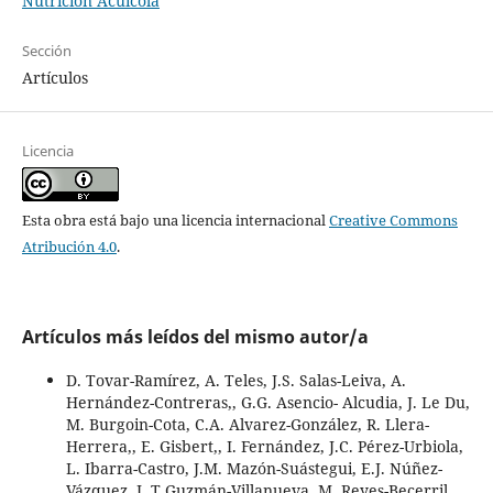
Nutrición Acuícola
Sección
Artículos
Licencia
Esta obra está bajo una licencia internacional
Creative Commons
Atribución 4.0
.
Artículos más leídos del mismo autor/a
D. Tovar-Ramírez, A. Teles, J.S. Salas-Leiva, A.
Hernández-Contreras,, G.G. Asencio- Alcudia, J. Le Du,
M. Burgoin-Cota, C.A. Alvarez-González, R. Llera-
Herrera,, E. Gisbert,, I. Fernández, J.C. Pérez-Urbiola,
L. Ibarra-Castro, J.M. Mazón-Suástegui, E.J. Núñez-
Vázquez, L.T Guzmán-Villanueva, M. Reyes-Becerril,