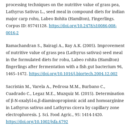
processing techniques on the nutritive value of grass pea,
Lathyrus Sativus L., seed meal in compound diets for indian
major carp rohu, Labeo Rohita (Hamilton), Fingerlings.
Corpus ID: 85741128.
https://doi.org/10.2478/s10086-008-
0016-2
Ramachandran S., Bairagi A., Ray A.K. (2005). Improvement
of nutritive value of grass pea (Lathyrus sativus) seed meal
in the formulated diets for rohu, Labeo rohita (Hamilton)
fingerlings after fermentation with a fish gut bacterium 96,
1465–1472.
https://doi.org/10.1016/j.biortech.2004.12.002
Sacristán M., Varela A., Pedrosa M.M., Burbano C.,
Cuadrado C., Legaz M.E., Muzquiz M. (2015). Determination
of β-N-oxalyl-l-α,β-diaminopropionic acid and homoarginine
in Lathyrus sativus and Lathyrus cicera by capillary zone
electrophoresis. J. Sci. Food Agric., 95: 1414-1420.
https://doi.org/10.1002/jsfa.6792