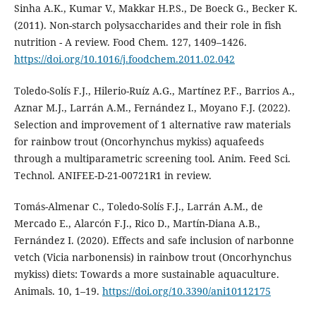
Sinha A.K., Kumar V., Makkar H.P.S., De Boeck G., Becker K.
(2011). Non-starch polysaccharides and their role in fish
nutrition - A review. Food Chem. 127, 1409–1426.
https://doi.org/10.1016/j.foodchem.2011.02.042
Toledo-Solís F.J., Hilerio-Ruíz A.G., Martínez P.F., Barrios A.,
Aznar M.J., Larrán A.M., Fernández I., Moyano F.J. (2022).
Selection and improvement of 1 alternative raw materials
for rainbow trout (Oncorhynchus mykiss) aquafeeds
through a multiparametric screening tool. Anim. Feed Sci.
Technol. ANIFEE-D-21-00721R1 in review.
Tomás-Almenar C., Toledo-Solís F.J., Larrán A.M., de
Mercado E., Alarcón F.J., Rico D., Martín-Diana A.B.,
Fernández I. (2020). Effects and safe inclusion of narbonne
vetch (Vicia narbonensis) in rainbow trout (Oncorhynchus
mykiss) diets: Towards a more sustainable aquaculture.
Animals. 10, 1–19.
https://doi.org/10.3390/ani10112175