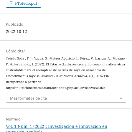
FToledo.pdf
Publicado
2022-10-12
Cómo citar
Toledo Solis , F. J., Yagüe, S., Mateos Aparicio, I., Pérez, V., Larran, A., Moyano,
F., & Fernández, I. (2022). El Titarro (Lathyrus cicera L.) como una alternativa
sustentable para el reemplazo de harina de soya en alimentos de
Oncorhynchus mykiss.
Avances En Nutrición Acuicola
,
1
(1), 118–136.
Recuperado a partir de
https://nutricionacuicola.uanl.mx/index.php/acu/article/view/360
Más formatos de cita
Número
Vol. 1 Núm. 1 (2022): Investigación e Innovación en