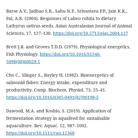
Barse A.V., Jadhao S.B., Sahu N.P., Srivastava P.P., Jain K.K.,
Pal, A.K. (2004). Responses of Labeo rohita to dietary
Lathyrus sativus seeds. Asian Australasian Journal of Animal
Sciences, 17, 127–130.
https://doi.org/10.5713/ajas.2004.127
Brett J.R. and Groves T.D.D. (1979). Physiological energetics,
Fish Physiology.
https://doi.org/10.1016/S1546-
5098(08)60029-1
Cho C., Slinger S., Bayley H. (1982). Bioenergetics of
salmonid fishes: Energy intake, expenditure and
productivity. Comp. Biochem. Physiol. 73, 25–41.
https://doi.org/10.1016/0305-0491(82)90198-5
Dawood, M.A. and Koshio, S. (2019). Application of
fermentation strategy in aquafeed for sustainable
aquaculture. Rev. Aquac. 12, 987–1002.
https://doi.org/10.1111/raq.12368