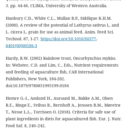
3. pp. 44-46. CLIMA, University of Western Australia.
Hanbury C.D., White C.L., Mullan B.P., Siddique K.H.M.
(2000). A review of the potential of Lathyrus sativus L. and
L. cicera L. grain for use as animal feed. Anim. Feed Sci.
Technol. 87, 1-27.
https://doi.org/10.1016/S0377-
8401(00)00186-3
Hardy, R.W. (2002) Rainbow trout, Oncorhynchus mykiss.
In: Webster, C.D. and Lim, C., Eds., Nutrient requirements
and feeding of aquaculture fish, CAB International
Publishers, New York, 184-202.
doi:10.1079/9780851995199.0184
Hemre G.-I., Amlund H., Aursand M., Bakke A.M., Olsen
R.E., Ringø E., Svihus B., Bernhoft A., Jenssen B.M., Møretrø
T., Nesse L.L., Torrissen O. (2018). Criteria for safe use of
plant ingredients in diets for aquacultured fish. Eur. J. Nutr.
Food Saf. 8, 240–242.