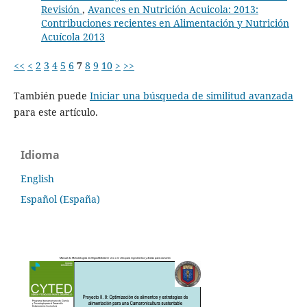
Revisión
,
Avances en Nutrición Acuicola: 2013:
Contribuciones recientes en Alimentación y Nutrición
Acuícola 2013
<<
<
2
3
4
5
6
7
8
9
10
>
>>
También puede
Iniciar una búsqueda de similitud avanzada
para este artículo.
Idioma
English
Español (España)