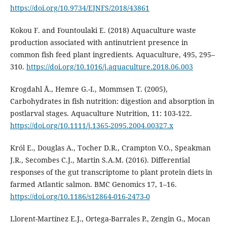
https://doi.org/10.9734/EJNFS/2018/43861
Kokou F. and Fountoulaki E. (2018) Aquaculture waste
production associated with antinutrient presence in
common fish feed plant ingredients. Aquaculture, 495, 295–
310.
https://doi.org/10.1016/j.aquaculture.2018.06.003
Krogdahl Å., Hemre G.-I., Mommsen T. (2005),
Carbohydrates in fish nutrition: digestion and absorption in
postlarval stages. Aquaculture Nutrition, 11: 103-122.
https://doi.org/10.1111/j.1365-2095.2004.00327.x
Król E., Douglas A., Tocher D.R., Crampton V.O., Speakman
J.R., Secombes C.J., Martin S.A.M. (2016). Differential
responses of the gut transcriptome to plant protein diets in
farmed Atlantic salmon. BMC Genomics 17, 1–16.
https://doi.org/10.1186/s12864-016-2473-0
Llorent-Martínez E.J., Ortega-Barrales P., Zengin G., Mocan