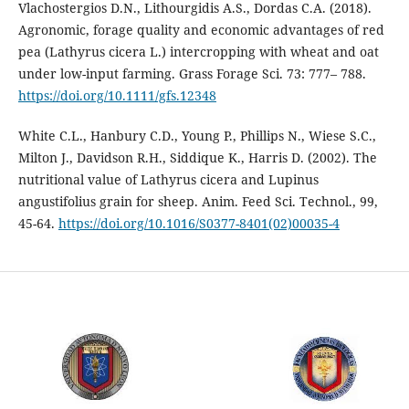
Vlachostergios D.N., Lithourgidis A.S., Dordas C.A. (2018).
Agronomic, forage quality and economic advantages of red
pea (Lathyrus cicera L.) intercropping with wheat and oat
under low-input farming. Grass Forage Sci. 73: 777– 788.
https://doi.org/10.1111/gfs.12348
White C.L., Hanbury C.D., Young P., Phillips N., Wiese S.C.,
Milton J., Davidson R.H., Siddique K., Harris D. (2002). The
nutritional value of Lathyrus cicera and Lupinus
angustifolius grain for sheep. Anim. Feed Sci. Technol., 99,
45-64.
https://doi.org/10.1016/S0377-8401(02)00035-4