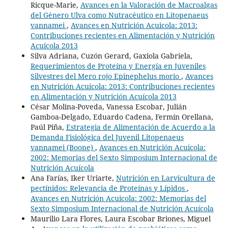
Ricque-Marie,
Avances en la Valoración de Macroalgas
del Género Ulva como Nutracéutico en Litopenaeus
vannamei
,
Avances en Nutrición Acuicola: 2013:
Contribuciones recientes en Alimentación y Nutrición
Acuícola 2013
Silva Adriana, Cuzón Gerard, Gaxiola Gabriela,
Requerimientos de Proteína y Energía en Juveniles
Silvestres del Mero rojo Epinephelus morio
,
Avances
en Nutrición Acuicola: 2013: Contribuciones recientes
en Alimentación y Nutrición Acuícola 2013
César Molina-Poveda, Vanessa Escobar, Julián
Gamboa-Delgado, Eduardo Cadena, Fermín Orellana,
Paúl Piña,
Estrategia de Alimentación de Acuerdo a la
Demanda Fisiológica del Juvenil Litopenaeus
vannamei (Boone)
,
Avances en Nutrición Acuicola:
2002: Memorias del Sexto Simposium Internacional de
Nutrición Acuícola
Ana Farías, Iker Uriarte,
Nutrición en Larvicultura de
pectínidos: Relevancia de Proteínas y Lípidos
,
Avances en Nutrición Acuicola: 2002: Memorias del
Sexto Simposium Internacional de Nutrición Acuícola
Maurilio Lara Flores, Laura Escobar Briones, Miguel