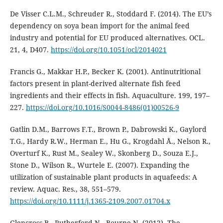
De Visser C.L.M., Schreuder R., Stoddard F. (2014). The EU’s
dependency on soya bean import for the animal feed
industry and potential for EU produced alternatives. OCL.
21, 4, D407.
https://doi.org/10.1051/ocl/2014021
Francis G., Makkar H.P., Becker K. (2001). Antinutritional
factors present in plant-derived alternate fish feed
ingredients and their effects in fish. Aquaculture. 199, 197–
227.
https://doi.org/10.1016/S0044-8486(01)00526-9
Gatlin D.M., Barrows F.T., Brown P., Dabrowski K., Gaylord
T.G., Hardy R.W., Herman E., Hu G., Krogdahl Å., Nelson R.,
Overturf K., Rust M., Sealey W., Skonberg D., Souza E.J.,
Stone D., Wilson R., Wurtele E. (2007). Expanding the
utilization of sustainable plant products in aquafeeds: A
review. Aquac. Res., 38, 551–579.
https://doi.org/10.1111/j.1365-2109.2007.01704.x
Glencross B., Rutherford N., Bourne N. (2012). The