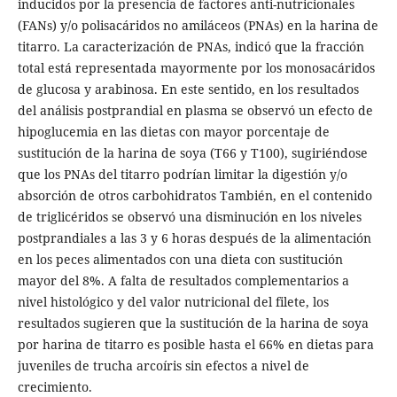
inducidos por la presencia de factores anti-nutricionales
(FANs) y/o polisacáridos no amiláceos (PNAs) en la harina de
titarro. La caracterización de PNAs, indicó que la fracción
total está representada mayormente por los monosacáridos
de glucosa y arabinosa. En este sentido, en los resultados
del análisis postprandial en plasma se observó un efecto de
hipoglucemia en las dietas con mayor porcentaje de
sustitución de la harina de soya (T66 y T100), sugiriéndose
que los PNAs del titarro podrían limitar la digestión y/o
absorción de otros carbohidratos También, en el contenido
de triglicéridos se observó una disminución en los niveles
postprandiales a las 3 y 6 horas después de la alimentación
en los peces alimentados con una dieta con sustitución
mayor del 8%. A falta de resultados complementarios a
nivel histológico y del valor nutricional del filete, los
resultados sugieren que la sustitución de la harina de soya
por harina de titarro es posible hasta el 66% en dietas para
juveniles de trucha arcoíris sin efectos a nivel de
crecimiento.