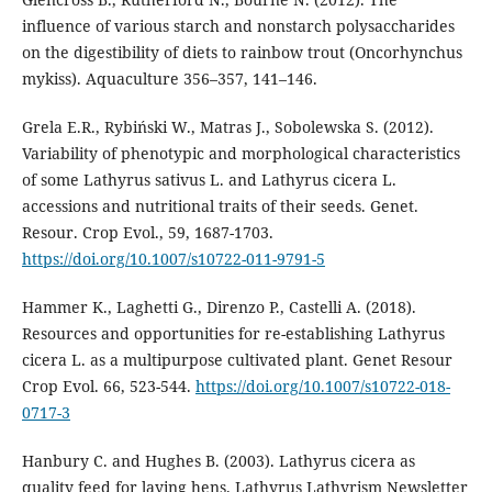
influence of various starch and nonstarch polysaccharides
on the digestibility of diets to rainbow trout (Oncorhynchus
mykiss). Aquaculture 356–357, 141–146.
Grela E.R., Rybiński W., Matras J., Sobolewska S. (2012).
Variability of phenotypic and morphological characteristics
of some Lathyrus sativus L. and Lathyrus cicera L.
accessions and nutritional traits of their seeds. Genet.
Resour. Crop Evol., 59, 1687-1703.
https://doi.org/10.1007/s10722-011-9791-5
Hammer K., Laghetti G., Direnzo P., Castelli A. (2018).
Resources and opportunities for re-establishing Lathyrus
cicera L. as a multipurpose cultivated plant. Genet Resour
Crop Evol. 66, 523-544.
https://doi.org/10.1007/s10722-018-
0717-3
Hanbury C. and Hughes B. (2003). Lathyrus cicera as
quality feed for laying hens. Lathyrus Lathyrism Newsletter