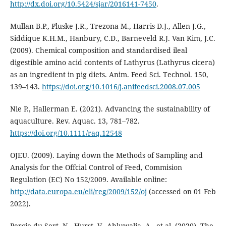
http://dx.doi.org/10.5424/sjar/2016141-7450
.
Mullan B.P., Pluske J.R., Trezona M., Harris D.J., Allen J.G.,
Siddique K.H.M., Hanbury, C.D., Barneveld R.J. Van Kim, J.C.
(2009). Chemical composition and standardised ileal
digestible amino acid contents of Lathyrus (Lathyrus cicera)
as an ingredient in pig diets. Anim. Feed Sci. Technol. 150,
139–143.
https://doi.org/10.1016/j.anifeedsci.2008.07.005
Nie P., Hallerman E. (2021). Advancing the sustainability of
aquaculture. Rev. Aquac. 13, 781–782.
https://doi.org/10.1111/raq.12548
OJEU. (2009). Laying down the Methods of Sampling and
Analysis for the Offcial Control of Feed, Commision
Regulation (EC) No 152/2009. Available online:
http://data.europa.eu/eli/reg/2009/152/oj
(accessed on 01 Feb
2022).
Percie du Sert, N., Hurst, V., Ahluwalia, A., et al. (2020). The