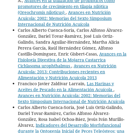
A.,
Avances en la utilización de probióticos como
promotores de crecimiento en tilapia nilótica
(Oreochromis niloticus)
,
Avances en Nutrición
Acuicola: 2002: Memorias del Sexto Simposium
Internacional de Nutrición Acuícola
Carlos Alberto Cuenca-Soria, Carlos Alfonso Álvarez-
González, Dariel Tovar-Ramírez, José Luis Ortiz-
Galindo, Sandra Aguilar-Hernández, Martha Alicia
Perera García, Raúl Hernández Gómez, Alfonso
Castillo-Domínguez, Enric Gisbert-Casas,
Avances en la
Fisiología Digestiva de la Mojarra Castarrica
Cichlasoma urophthalmus
,
Avances en Nutrición
Acuicola: 2013: Contribuciones recientes en
Alimentación y Nutrición Acuícola 2013
Francisco Javier Zaldívar Larrain,
Las Harinas y
Aceites de Pescado en la Alimentación Acuícola
,
Avances en Nutrición Acuicola: 2002: Memorias del
Sexto Simposium Internacional de Nutrición Acuícola
Carlos Alberto Cuenca-Soria, José Luis Ortíz-Galindo,
Dariel Tovar-Ramírez, Carlos Alfonso Álvarez-
González, Rosa Isabel Ochoa-Báez, Jesús Iván Murillo-
Álvarez,
Indicadores del Desarrollo Morfofuncional
durante la Ontogenia Inicial de Peces Teleósteos: una