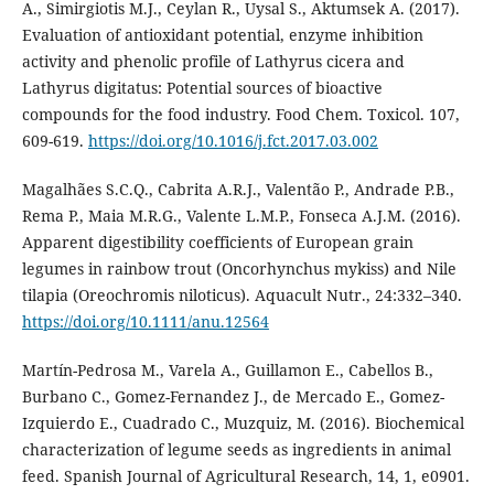
A., Simirgiotis M.J., Ceylan R., Uysal S., Aktumsek A. (2017).
Evaluation of antioxidant potential, enzyme inhibition
activity and phenolic profile of Lathyrus cicera and
Lathyrus digitatus: Potential sources of bioactive
compounds for the food industry. Food Chem. Toxicol. 107,
609-619.
https://doi.org/10.1016/j.fct.2017.03.002
Magalhães S.C.Q., Cabrita A.R.J., Valentão P., Andrade P.B.,
Rema P., Maia M.R.G., Valente L.M.P., Fonseca A.J.M. (2016).
Apparent digestibility coefficients of European grain
legumes in rainbow trout (Oncorhynchus mykiss) and Nile
tilapia (Oreochromis niloticus). Aquacult Nutr., 24:332–340.
https://doi.org/10.1111/anu.12564
Martín-Pedrosa M., Varela A., Guillamon E., Cabellos B.,
Burbano C., Gomez-Fernandez J., de Mercado E., Gomez-
Izquierdo E., Cuadrado C., Muzquiz, M. (2016). Biochemical
characterization of legume seeds as ingredients in animal
feed. Spanish Journal of Agricultural Research, 14, 1, e0901.