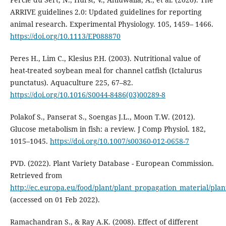
ARRIVE guidelines 2.0: Updated guidelines for reporting
animal research. Experimental Physiology. 105, 1459– 1466.
https://doi.org/10.1113/EP088870
Peres H., Lim C., Klesius P.H. (2003). Nutritional value of
heat-treated soybean meal for channel catfish (Ictalurus
punctatus). Aquaculture 225, 67–82.
https://doi.org/10.1016/S0044-8486(03)00289-8
Polakof S., Panserat S., Soengas J.L., Moon T.W. (2012).
Glucose metabolism in fish: a review. J Comp Physiol. 182,
1015–1045.
https://doi.org/10.1007/s00360-012-0658-7
PVD. (2022). Plant Variety Database - European Commission.
Retrieved from
http://ec.europa.eu/food/plant/plant_propagation_material/pla
(accessed on 01 Feb 2022).
Ramachandran S., & Ray A.K. (2008). Effect of different