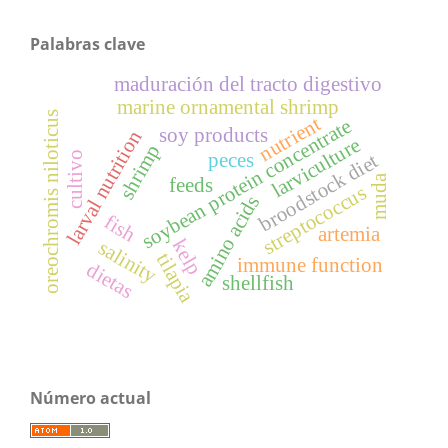
Palabras clave
maduración del tracto digestivo
marine ornamental shrimp
oreochromis niloticus
nutrient
soybean protein concentrate
soy products
larval nutrition
larviculture
shrimp
peces
broodstock diet
cultivo
muda
feeds
streptococcus
amino acids
fish
artemia
kelp
salinity
tilapia
immune function
dietas
shellfish
Número actual