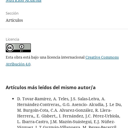
Nutrición Acuícola
Sección
Artículos
Licencia
Esta obra está bajo una licencia internacional
Creative Commons
Atribución 4.0
.
Artículos más leídos del mismo autor/a
D. Tovar-Ramírez, A. Teles, J.S. Salas-Leiva, A.
Hernández-Contreras,, G.G. Asencio- Alcudia, J. Le Du,
M. Burgoin-Cota, C.A. Alvarez-González, R. Llera-
Herrera,, E. Gisbert,, I. Fernández, J.C. Pérez-Urbiola,
L. Ibarra-Castro, J.M. Mazón-Suástegui, E.J. Núñez-
Vázquez, L.T Guzmán-Villanueva, M. Reyes-Becerril,