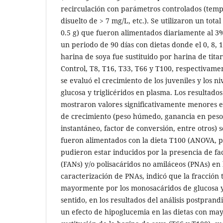
recirculación con parámetros controlados (tem
disuelto de > 7 mg/L, etc.). Se utilizaron un tota
0.5 g) que fueron alimentados diariamente al 
un periodo de 90 días con dietas donde el 0, 8, 1
harina de soya fue sustituido por harina de ti
Control, T8, T16, T33, T66 y T100, respectivament
se evaluó el crecimiento de los juveniles y los n
glucosa y triglicéridos en plasma. Los resultado
mostraron valores significativamente menores e
de crecimiento (peso húmedo, ganancia en peso,
instantáneo, factor de conversión, entre otros) 
fueron alimentados con la dieta T100 (ANOVA, p>
pudieron estar inducidos por la presencia de fac
(FANs) y/o polisacáridos no amiláceos (PNAs) en 
caracterización de PNAs, indicó que la fracción 
mayormente por los monosacáridos de glucosa y
sentido, en los resultados del análisis postpran
un efecto de hipoglucemia en las dietas con ma