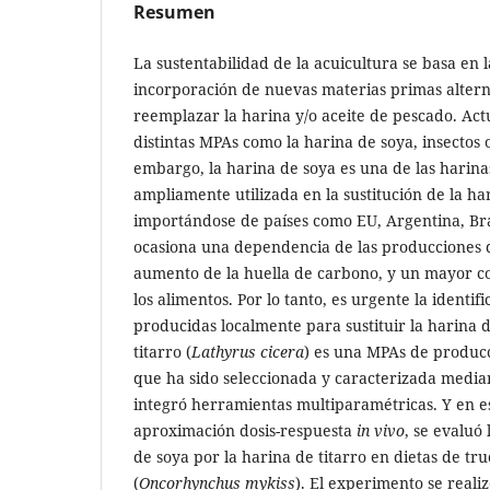
Resumen
La sustentabilidad de la acuicultura se basa en l
incorporación de nuevas materias primas altern
reemplazar la harina y/o aceite de pescado. Ac
distintas MPAs como la harina de soya, insectos o
embargo, la harina de soya es una de las harina
ampliamente utilizada en la sustitución de la ha
importándose de países como EU, Argentina, Bras
ocasiona una dependencia de las producciones de
aumento de la huella de carbono, y un mayor c
los alimentos. Por lo tanto, es urgente la identi
producidas localmente para sustituir la harina 
titarro (
Lathyrus cicera
) es una MPAs de producc
que ha sido seleccionada y caracterizada medi
integró herramientas multiparamétricas. Y en e
aproximación dosis-respuesta
in vivo
, se evaluó 
de soya por la harina de titarro en dietas de tru
(
Oncorhynchus mykiss
). El experimento se reali