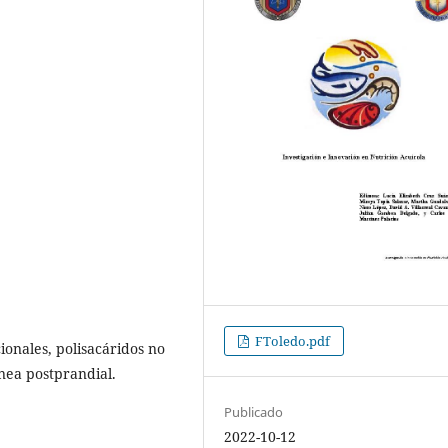
FToledo.pdf
ionales, polisacáridos no
nea postprandial.
Publicado
2022-10-12