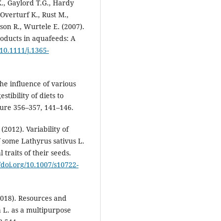
K., Gaylord T.G., Hardy
Overturf K., Rust M.,
son R., Wurtele E. (2007).
roducts in aquafeeds: A
/10.1111/j.1365-
he influence of various
tibility of diets to
ure 356–357, 141–146.
(2012). Variability of
 some Lathyrus sativus L.
 traits of their seeds.
//doi.org/10.1007/s10722-
(2018). Resources and
a L. as a multipurpose