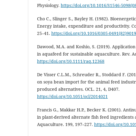
Physiology.
https://doi.org/10.1016/S1546-5098(0
Cho C., Slinger S., Bayley H. (1982). Bioenergetic
Energy intake, expenditure and productivity. Co
25–41.
https://doi.org/10.1016/0305-0491(82)901
Dawood, M.A. and Koshio, S. (2019). Application
in aquafeed for sustainable aquaculture. Rev. A
https://doi.org/10.1111/raq.12368
De Visser C.L.M., Schreuder R., Stoddard F. (2
on soya bean import for the animal feed industr
produced alternatives. OCL. 21, 4, D407.
https://doi.org/10.1051/ocl/2014021
Francis G., Makkar H.P., Becker K. (2001). Antinu
in plant-derived alternate fish feed ingredients a
Aquaculture. 199, 197–227.
https://doi.org/10.1