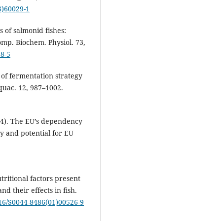
8)60029-1
s of salmonid fishes:
mp. Biochem. Physiol. 73,
98-5
 of fermentation strategy
quac. 12, 987–1002.
014). The EU’s dependency
y and potential for EU
tritional factors present
nd their effects in fish.
016/S0044-8486(01)00526-9