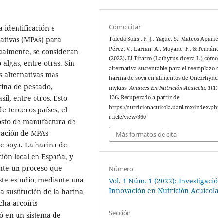
Cómo citar
a identificación e
ativas (MPAs) para
Toledo Solis , F. J., Yagüe, S., Mateos Aparici
Pérez, V., Larran, A., Moyano, F., & Fernánd
tualmente, se consideran
(2022). El Titarro (Lathyrus cicera L.) com
 algas, entre otras. Sin
alternativa sustentable para el reemplazo 
s alternativas más
harina de soya en alimentos de Oncorhyn
rina de pescado,
mykiss.
Avances En Nutrición Acuicola
,
1
(1)
il, entre otros. Esto
136. Recuperado a partir de
https://nutricionacuicola.uanl.mx/index.ph
 terceros países, el
rticle/view/360
osto de manufactura de
ficación de MPAs
Más formatos de cita
de soya. La harina de
ión local en España, y
ante un proceso que
Número
ste estudio, mediante una
Vol. 1 Núm. 1 (2022): Investigaci
Innovación en Nutrición Acuícol
la sustitución de la harina
cha arcoíris
Sección
zó en un sistema de