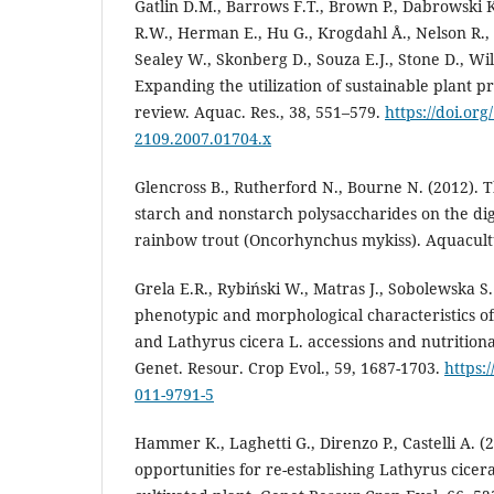
Gatlin D.M., Barrows F.T., Brown P., Dabrowski 
R.W., Herman E., Hu G., Krogdahl Å., Nelson R., 
Sealey W., Skonberg D., Souza E.J., Stone D., Wil
Expanding the utilization of sustainable plant p
review. Aquac. Res., 38, 551–579.
https://doi.org
2109.2007.01704.x
Glencross B., Rutherford N., Bourne N. (2012). T
starch and nonstarch polysaccharides on the diges
rainbow trout (Oncorhynchus mykiss). Aquacult
Grela E.R., Rybiński W., Matras J., Sobolewska S. 
phenotypic and morphological characteristics of
and Lathyrus cicera L. accessions and nutritional
Genet. Resour. Crop Evol., 59, 1687-1703.
https:
011-9791-5
Hammer K., Laghetti G., Direnzo P., Castelli A. 
opportunities for re-establishing Lathyrus cicer