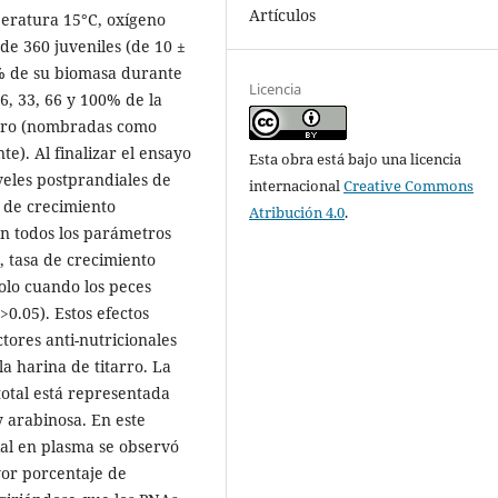
Artículos
peratura 15°C, oxígeno
l de 360 juveniles (de 10 ±
3% de su biomasa durante
Licencia
6, 33, 66 y 100% de la
tarro (nombradas como
e). Al finalizar el ensayo
Esta obra está bajo una licencia
iveles postprandiales de
internacional
Creative Commons
s de crecimiento
Atribución 4.0
.
n todos los parámetros
 tasa de crecimiento
solo cuando los peces
0.05). Estos efectos
tores anti-nutricionales
la harina de titarro. La
total está representada
 arabinosa. En este
dial en plasma se observó
yor porcentaje de