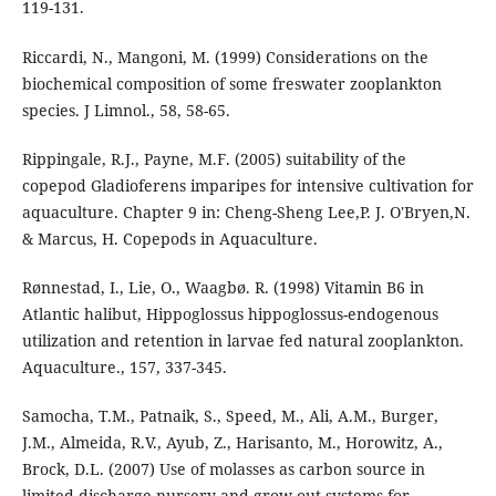
119-131.
Riccardi, N., Mangoni, M. (1999) Considerations on the
biochemical composition of some freswater zooplankton
species. J Limnol., 58, 58-65.
Rippingale, R.J., Payne, M.F. (2005) suitability of the
copepod Gladioferens imparipes for intensive cultivation for
aquaculture. Chapter 9 in: Cheng-Sheng Lee,P. J. O'Bryen,N.
& Marcus, H. Copepods in Aquaculture.
Rønnestad, I., Lie, O., Waagbø. R. (1998) Vitamin B6 in
Atlantic halibut, Hippoglossus hippoglossus-endogenous
utilization and retention in larvae fed natural zooplankton.
Aquaculture., 157, 337-345.
Samocha, T.M., Patnaik, S., Speed, M., Ali, A.M., Burger,
J.M., Almeida, R.V., Ayub, Z., Harisanto, M., Horowitz, A.,
Brock, D.L. (2007) Use of molasses as carbon source in
limited discharge nursery and grow-out systems for