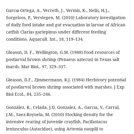
Garcıa-Ortega, A., Verreth, J., Vermis, K., Nelis, H.J.,
Sorgeloos, P., Verstegen, M. (2010) Laboratory investigation
of daily food intake and gut evacuation in larvae of African
catfish Clarias gariepinus under different feeding
conditions. Aquacult. Int., 18, 119–134.
Gleason, D. F., Wellington, G.M. (1988) Food resources of
postlarval brown shrimp (Penaeus aztecus) in Texas salt
marsh. Mar Biol., 97, 329–337.
Gleason, D.F., Zimmermann, R.J. (1984) Herbivory potential
of postlarval brown shrimp associated with marshes. J Exp
Biol Ecol., 84, 235–246.
González, R., Celada, J.D. Gonzalez, A., Garcıa, V., Carral,
J.M., Saez-Royuela, M. (2010) Stocking density for the
intensive rearing of juvenile crayfish, Pacifastacus
leniusculus (Astacidae), using Artemia nauplii to