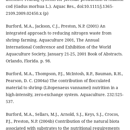
cod (Gadus morhua L.). Aquac Res., doi:10.1111/j.1365-
2109.2009.02450.x (p)
Burford, M.A., Jackson, C.J., Preston, N.P. (2001) An
integrated approach to reducing nitrogen waste from
shrimp farming. Aquaculture 2001, The Annual
International Conference and Exhibition of the World
Aquaculture Society, January 21-25, 2001 Book of Abstracts.
Orlando, Florida. p. 98.
Burford, M.A., Thompson, P.J., McIntosh, R.P., Bauman, R.H.,
Pearson, D. C. (2004a) The contribution of flocculated
material to shrimp (Litopenaeus vannamei) nutrition in a
high-intensity, zero-exchange system. Aquaculture. 232:525-
537.
Burford, M.A., Sellars, M.J., Arnold, S.J., Keys, S.J., Crocos,
P.J., Preston, N.P. (2004b) Contribution of the natural biota
associated with substrates to the nutritional requirements