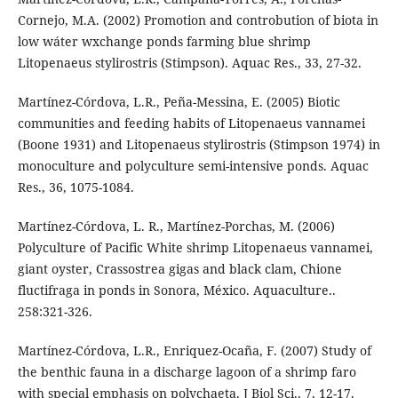
Cornejo, M.A. (2002) Promotion and controbution of biota in
low wáter wxchange ponds farming blue shrimp
Litopenaeus stylirostris (Stimpson). Aquac Res., 33, 27-32.
Martínez-Córdova, L.R., Peña-Messina, E. (2005) Biotic
communities and feeding habits of Litopenaeus vannamei
(Boone 1931) and Litopenaeus stylirostris (Stimpson 1974) in
monoculture and polyculture semi-intensive ponds. Aquac
Res., 36, 1075-1084.
Martínez-Córdova, L. R., Martínez-Porchas, M. (2006)
Polyculture of Pacific White shrimp Litopenaeus vannamei,
giant oyster, Crassostrea gigas and black clam, Chione
fluctifraga in ponds in Sonora, México. Aquaculture..
258:321-326.
Martínez-Córdova, L.R., Enriquez-Ocaña, F. (2007) Study of
the benthic fauna in a discharge lagoon of a shrimp faro
with special emphasis on polychaeta. J Biol Sci., 7, 12-17.