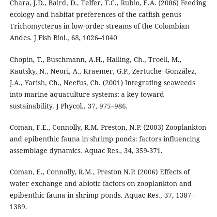
Chara, J.D., Baird, D., Telfer, T.C., Rubio, E.A. (2006) Feeding
ecology and habitat preferences of the catfish genus
Trichomycterus in low-order streams of the Colombian
Andes. J Fish Biol., 68, 1026–1040
Chopin, T., Buschmann, A.H., Halling, Ch., Troell, M.,
Kautsky, N., Neori, A., Kraemer, G.P., Zertuche–González,
J.A., Yarish, Ch., Neefus, Ch. (2001) Integrating seaweeds
into marine aquaculture systems: a key toward
sustainability. J Phycol., 37, 975–986.
Coman, F.E., Connolly, R.M. Preston, N.P. (2003) Zooplankton
and epibenthic fauna in shrimp ponds: factors influencing
assemblage dynamics. Aquac Res., 34, 359-371.
Coman, E., Connolly, R.M., Preston N.P. (2006) Effects of
water exchange and abiotic factors on zooplankton and
epibenthic fauna in shrimp ponds. Aquac Res., 37, 1387–
1389.