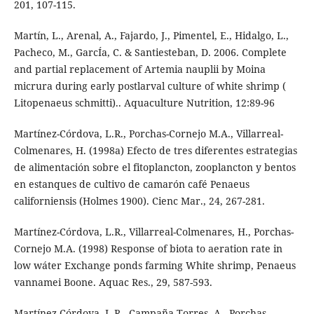
201, 107-115.
Martín, L., Arenal, A., Fajardo, J., Pimentel, E., Hidalgo, L.,
Pacheco, M., GarcÍa, C. & Santiesteban, D. 2006. Complete
and partial replacement of Artemia nauplii by Moina
micrura during early postlarval culture of white shrimp (
Litopenaeus schmitti).. Aquaculture Nutrition, 12:89-96
Martínez-Córdova, L.R., Porchas-Cornejo M.A., Villarreal-
Colmenares, H. (1998a) Efecto de tres diferentes estrategias
de alimentación sobre el fitoplancton, zooplancton y bentos
en estanques de cultivo de camarón café Penaeus
californiensis (Holmes 1900). Cienc Mar., 24, 267-281.
Martínez-Córdova, L.R., Villarreal-Colmenares, H., Porchas-
Cornejo M.A. (1998) Response of biota to aeration rate in
low wáter Exchange ponds farming White shrimp, Penaeus
vannamei Boone. Aquac Res., 29, 587-593.
Martínez-Córdova, L.R., Campaña-Torres, A., Porchas-