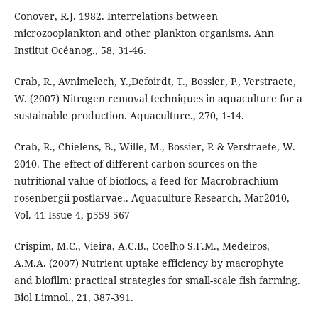
Conover, R.J. 1982. Interrelations between
microzooplankton and other plankton organisms. Ann
Institut Océanog., 58, 31-46.
Crab, R., Avnimelech, Y.,Defoirdt, T., Bossier, P., Verstraete,
W. (2007) Nitrogen removal techniques in aquaculture for a
sustainable production. Aquaculture., 270, 1-14.
Crab, R., Chielens, B., Wille, M., Bossier, P. & Verstraete, W.
2010. The effect of different carbon sources on the
nutritional value of bioflocs, a feed for Macrobrachium
rosenbergii postlarvae.. Aquaculture Research, Mar2010,
Vol. 41 Issue 4, p559-567
Crispim, M.C., Vieira, A.C.B., Coelho S.F.M., Medeiros,
A.M.A. (2007) Nutrient uptake efficiency by macrophyte
and biofilm: practical strategies for small-scale fish farming.
Biol Limnol., 21, 387-391.