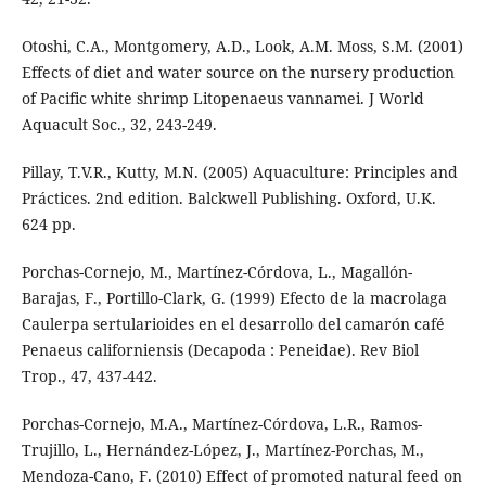
Otoshi, C.A., Montgomery, A.D., Look, A.M. Moss, S.M. (2001)
Effects of diet and water source on the nursery production
of Pacific white shrimp Litopenaeus vannamei. J World
Aquacult Soc., 32, 243-249.
Pillay, T.V.R., Kutty, M.N. (2005) Aquaculture: Principles and
Práctices. 2nd edition. Balckwell Publishing. Oxford, U.K.
624 pp.
Porchas-Cornejo, M., Martínez-Córdova, L., Magallón-
Barajas, F., Portillo-Clark, G. (1999) Efecto de la macrolaga
Caulerpa sertularioides en el desarrollo del camarón café
Penaeus californiensis (Decapoda : Peneidae). Rev Biol
Trop., 47, 437-442.
Porchas-Cornejo, M.A., Martínez-Córdova, L.R., Ramos-
Trujillo, L., Hernández-López, J., Martínez-Porchas, M.,
Mendoza-Cano, F. (2010) Effect of promoted natural feed on