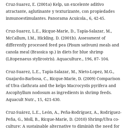
Cruz-Suarez, E. (2001a) Kelp, un excelente aditivo
atractante, aglutinante y texturizante, con propiedades
inmunoestimulantes. Panorama Acuicola., 6, 42-45.
Cruz-Suarez, L.E., Ricque-Marie, D., Tapia-Salazar, M.,
McCallum, I.M., Hickling. D. (2001b). Assessment of
differently processed feed pea (Pisum sativum) meals and
canola meal (Brassica sp.) in diets for blue shrimp
(Litopenaeus stylirostris). Aquaculture., 196, 87- 104.
Cruz-Suarez, L.E., Tapia-Salazar, M., Nieto-Lopez, M.G.,
Guajardo-Barbosa, C., Ricque-Marie, D. (2009) Comparison
of Ulva clathrata and the kelps Macrocystis pyrifera and
Ascophyllum nodosum as ingredients in shrimp feeds.
Aquacult Nutr., 15, 421-430.
Cruz-Suárez, L.E., León, A., Peña-Rodríguez, A., Rodríguez-
Peña, G., Moll, B., Ricque-Marie, D. (2010) Shrimp/Ulva co-
culture: A sustainable alternative to diminish the need for