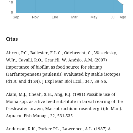
Citas
Abreu, P.C., Ballester, E.L.C., Odebrecht, C., Wasielesky,
W.Jr., Cavalli, R.O., Granéli, W. Anésio, A.M. (2007)
Importance of biofilm as food source for shrimp
(Farfantepenaeus paulensis) evaluated by stable isotopes
(d13C and d15N). J Expl Mar Biol Ecol., 347, 88–96.
Alam, M.J., Cheah, S.H., Ang, K.J. (1991) Possible use of
Moina spp. as a live feed substitute in larval rearing of the
freshwater prawn, Macrobrachium rosenbergii (de Man).
Aquacul Fish Manag., 22, 531-535.
Anderson, R.K., Parker P.L., Lawrence, A.L. (1987) A