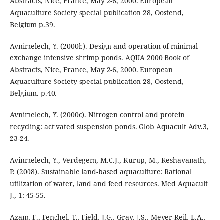
Abstracts, Nice, France, May 2-6, 2000. European
Aquaculture Society special publication 28, Oostend,
Belgium p.39.
Avnimelech, Y. (2000b). Design and operation of minimal
exchange intensive shrimp ponds. AQUA 2000 Book of
Abstracts, Nice, France, May 2-6, 2000. European
Aquaculture Society special publication 28, Oostend,
Belgium. p.40.
Avnimelech, Y. (2000c). Nitrogen control and protein
recycling: activated suspension ponds. Glob Aquacult Adv.3,
23-24.
Avinmelech, Y., Verdegem, M.C.J., Kurup, M., Keshavanath,
P. (2008). Sustainable land-based aquaculture: Rational
utilization of water, land and feed resources. Med Aquacult
J., 1: 45-55.
Azam, F., Fenchel, T., Field, J.G., Gray, J.S., Meyer-Reil, L.A.,