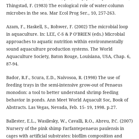
Thingstad, F. (1983) The ecological role of water-column
microbes in the sea. Mar Ecol Prog Ser., 10, 257-263.
Azam, F., Haskell, S., Rohwer, F. (2002) The microbial loop
in aquaculture. In: LEE, C-S & P O’BRIEN (eds.) Microbial
approaches to aquatic nutrition within environmentally
sound aquaculture production systems. The World
Aquaculture Society, Baton Rouge, Louisiana, USA, Chap. 6,
87-94.
Bador, R.F., Scura, E.D., Naivosoa, R. (1998) The use of
feeding trays in the semi-intensive grow-out of Penaeus
monodon: a tool to better understand shrimp feeding
behavior in ponds. Ann Meet World Aquacult Soc, Book of
Abstracts. Las Vegas, Nevada, Feb. 15- 19, 1998. p.27.
Ballester, E.L., Wasilesky, W., Cavalli, R.O., Abreu, P.C. (2007)
Nursery of the pink shimp Farfantepenaeus paulensis in
cages with artificial substrates: biofilm composition and