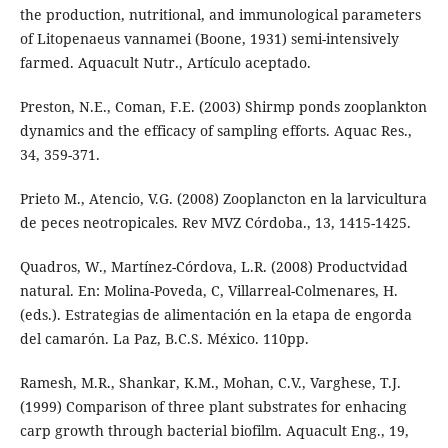
the production, nutritional, and immunological parameters
of Litopenaeus vannamei (Boone, 1931) semi-intensively
farmed. Aquacult Nutr., Artículo aceptado.
Preston, N.E., Coman, F.E. (2003) Shirmp ponds zooplankton
dynamics and the efficacy of sampling efforts. Aquac Res.,
34, 359-371.
Prieto M., Atencio, V.G. (2008) Zooplancton en la larvicultura
de peces neotropicales. Rev MVZ Córdoba., 13, 1415-1425.
Quadros, W., Martínez-Córdova, L.R. (2008) Productvidad
natural. En: Molina-Poveda, C, Villarreal-Colmenares, H.
(eds.). Estrategias de alimentación en la etapa de engorda
del camarón. La Paz, B.C.S. México. 110pp.
Ramesh, M.R., Shankar, K.M., Mohan, C.V., Varghese, T.J.
(1999) Comparison of three plant substrates for enhacing
carp growth through bacterial biofilm. Aquacult Eng., 19,