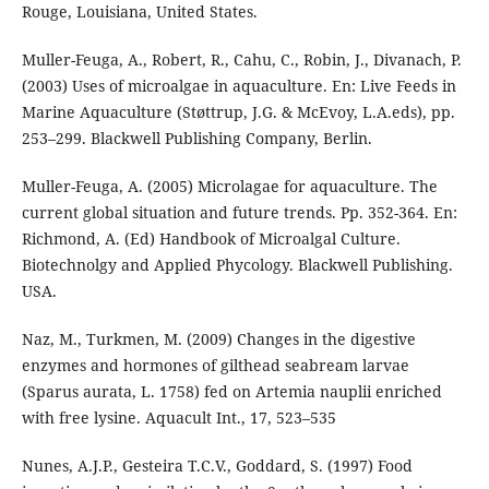
Rouge, Louisiana, United States.
Muller-Feuga, A., Robert, R., Cahu, C., Robin, J., Divanach, P.
(2003) Uses of microalgae in aquaculture. En: Live Feeds in
Marine Aquaculture (Støttrup, J.G. & McEvoy, L.A.eds), pp.
253–299. Blackwell Publishing Company, Berlin.
Muller-Feuga, A. (2005) Microlagae for aquaculture. The
current global situation and future trends. Pp. 352-364. En:
Richmond, A. (Ed) Handbook of Microalgal Culture.
Biotechnolgy and Applied Phycology. Blackwell Publishing.
USA.
Naz, M., Turkmen, M. (2009) Changes in the digestive
enzymes and hormones of gilthead seabream larvae
(Sparus aurata, L. 1758) fed on Artemia nauplii enriched
with free lysine. Aquacult Int., 17, 523–535
Nunes, A.J.P., Gesteira T.C.V., Goddard, S. (1997) Food