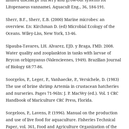
Litopenaeus vannamei. Aquacult Eng., 36, 184-191.
Sherr, B.F., Sherr, E.B. (2000) Marine microbes: an
overview. En: Kirchman D. (ed) Microbial Ecology of the
Oceans. Wiley-Liss, New York, 13-46.
Sipauba-Tavares, LH. Alvarez, EJD. y Braga, FMD. 2008.
Water quality and zooplankton in tanks with larvae of
Brycon orbignyanus (Valencieenes, 1949). Brazilian Journal
of Biology 68:77-86.
Soorgelos, P., Leger, P., Vanhaecke, P., Versichele, D. (1983)
The use of brine shrimp Artemia in crustacean hatcheries
and nurseries. Pages 71-96In: J. P. MacVey (ed.). Vol. 1 CRC
Handbook of Mariculture CRC Press, Florida.
Sorgeloos, P., Lavens, P. (1996). Manual on the production
and use of live food for aquaculture. Fisheries Technical
Paper, vol. 361, Food and Agriculture Organization of the