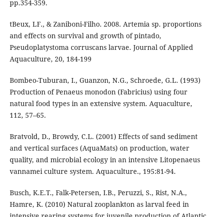
pp.354-359.
tBeux, LF., & Zaniboni-Filho. 2008. Artemia sp. proportions
and effects on survival and growth of pintado,
Pseudoplatystoma corruscans larvae. Journal of Applied
Aquaculture, 20, 184-199
Bombeo-Tuburan, I., Guanzon, N.G., Schroede, G.L. (1993)
Production of Penaeus monodon (Fabricius) using four
natural food types in an extensive system. Aquaculture,
112, 57–65.
Bratvold, D., Browdy, C.L. (2001) Effects of sand sediment
and vertical surfaces (AquaMats) on production, water
quality, and microbial ecology in an intensive Litopenaeus
vannamei culture system. Aquaculture., 195:81-94.
Busch, K.E.T., Falk-Petersen, I.B., Peruzzi, S., Rist, N.A.,
Hamre, K. (2010) Natural zooplankton as larval feed in
intensive rearing systems for juvenile production of Atlantic