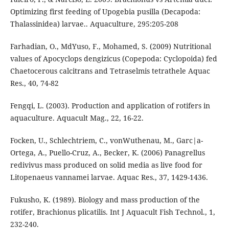
Optimizing first feeding of Upogebia pusilla (Decapoda:
Thalassinidea) larvae.. Aquaculture, 295:205-208
Farhadian, O., MdYuso, F., Mohamed, S. (2009) Nutritional
values of Apocyclops dengizicus (Copepoda: Cyclopoida) fed
Chaetocerous calcitrans and Tetraselmis tetrathele Aquac
Res., 40, 74-82
Fengqi, L. (2003). Production and application of rotifers in
aquaculture. Aquacult Mag., 22, 16-22.
Focken, U., Schlechtriem, C., vonWuthenau, M., Garc|a-
Ortega, A., Puello-Cruz, A., Becker, K. (2006) Panagrellus
redivivus mass produced on solid media as live food for
Litopenaeus vannamei larvae. Aquac Res., 37, 1429-1436.
Fukusho, K. (1989). Biology and mass production of the
rotifer, Brachionus plicatilis. Int J Aquacult Fish Technol., 1,
232-240.