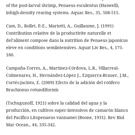
of the post-larval shrimp, Penaeus esculentus (Haswell),
inhigh-density rearing systems. Aquac Res., 35, 508-515.
Cam, D., Rollet, P.-E., Mariotti, A., Guillaume, J. (1991)
Contribution relative de la productivite naturelle et
del’aliment compose dans la nutrition de Penaeus japonicus
eleve en conditions semiintensives. Aquat Liv Res., 4, 175-
180.
Campaña-Torres, A., Martínez-Córdova, L.R., Villarreal-
Colmenares, H., Hernández-López J., Ezquerra-Brauer, J.M.,
Cortés-Jacinto, E. (2009) Efecto de la adición del rotífero
Brachionus rotundiformis
(Tschugunoff, 1921) sobre la calidad del agua y la
producción, en cultivos super-intensivos de camarón blanco
del Pacífico Litopenaeus vannamei (Boone, 1931). Rev Biol
Mar Ocean., 44, 335-342.