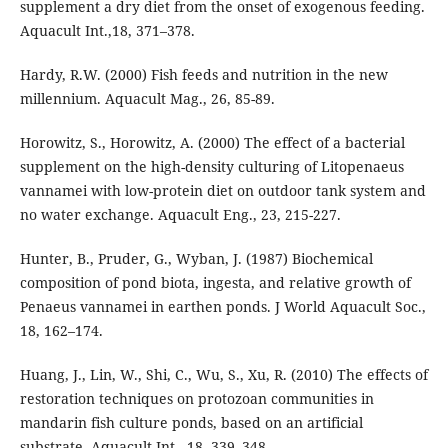
supplement a dry diet from the onset of exogenous feeding.
Aquacult Int.,18, 371–378.
Hardy, R.W. (2000) Fish feeds and nutrition in the new
millennium. Aquacult Mag., 26, 85-89.
Horowitz, S., Horowitz, A. (2000) The effect of a bacterial
supplement on the high-density culturing of Litopenaeus
vannamei with low-protein diet on outdoor tank system and
no water exchange. Aquacult Eng., 23, 215-227.
Hunter, B., Pruder, G., Wyban, J. (1987) Biochemical
composition of pond biota, ingesta, and relative growth of
Penaeus vannamei in earthen ponds. J World Aquacult Soc.,
18, 162–174.
Huang, J., Lin, W., Shi, C., Wu, S., Xu, R. (2010) The effects of
restoration techniques on protozoan communities in
mandarin fish culture ponds, based on an artificial
substrate. Aquacult Int., 18, 339–348