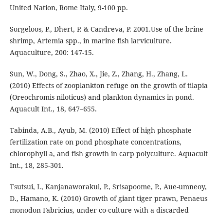
United Nation, Rome Italy, 9-100 pp.
Sorgeloos, P., Dhert, P. & Candreva, P. 2001.Use of the brine
shrimp, Artemia spp., in marine fish larviculture.
Aquaculture, 200: 147-15.
Sun, W., Dong, S., Zhao, X., Jie, Z., Zhang, H., Zhang, L.
(2010) Effects of zooplankton refuge on the growth of tilapia
(Oreochromis niloticus) and plankton dynamics in pond.
Aquacult Int., 18, 647–655.
Tabinda, A.B., Ayub, M. (2010) Effect of high phosphate
fertilization rate on pond phosphate concentrations,
chlorophyll a, and fish growth in carp polyculture. Aquacult
Int., 18, 285-301.
Tsutsui, I., Kanjanaworakul, P., Srisapoome, P., Aue-umneoy,
D., Hamano, K. (2010) Growth of giant tiger prawn, Penaeus
monodon Fabricius, under co-culture with a discarded