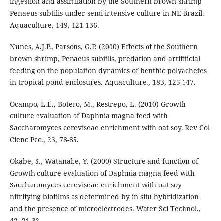
ingestion and assimilation by the Southern brown shrimp
Penaeus subtilis under semi-intensive culture in NE Brazil.
Aquaculture, 149, 121-136.
Nunes, A.J.P., Parsons, G.P. (2000) Effects of the Southern
brown shrimp, Penaeus subtilis, predation and artifiticial
feeding on the population dynamics of benthic polyachetes
in tropical pond enclosures. Aquaculture., 183, 125-147.
Ocampo, L.E., Botero, M., Restrepo, L. (2010) Growth
culture evaluation of Daphnia magna feed with
Saccharomyces cereviseae enrichment with oat soy. Rev Col
Cienc Pec., 23, 78-85.
Okabe, S., Watanabe, Y. (2000) Structure and function of
Growth culture evaluation of Daphnia magna feed with
Saccharomyces cereviseae enrichment with oat soy
nitrifying biofilms as determined by in situ hybridization
and the presence of microelectrodes. Water Sci Technol.,
42, 21-32.