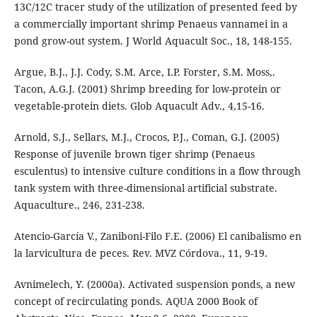
13C/12C tracer study of the utilization of presented feed by
a commercially important shrimp Penaeus vannamei in a
pond grow-out system. J World Aquacult Soc., 18, 148-155.
Argue, B.J., J.J. Cody, S.M. Arce, I.P. Forster, S.M. Moss,.
Tacon, A.G.J. (2001) Shrimp breeding for low-protein or
vegetable-protein diets. Glob Aquacult Adv., 4,15-16.
Arnold, S.J., Sellars, M.J., Crocos, P.J., Coman, G.J. (2005)
Response of juvenile brown tiger shrimp (Penaeus
esculentus) to intensive culture conditions in a flow through
tank system with three-dimensional artificial substrate.
Aquaculture., 246, 231-238.
Atencio-García V., Zaniboni-Filo F.E. (2006) El canibalismo en
la larvicultura de peces. Rev. MVZ Córdova., 11, 9-19.
Avnimelech, Y. (2000a). Activated suspension ponds, a new
concept of recirculating ponds. AQUA 2000 Book of