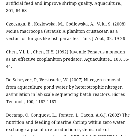
artificial feed and improve shrimp quality. Aquaculture.,
301, 64-68
Czeczuga, B., Kozlowska, M., Godlewska, A., Velu, S. (2008)
Moina macrocopa (Straus): A plankton crustacean as a
vector for fungus-like fish parasites. Turk J Zool., 32, 19-26
Chen, Y.L.L., Chen, H.Y. (1992) Juvenile Penaeus monodon
as an effective zooplankton predator. Aquaculture., 103, 35-
44.
De Schryver, P., Verstraete, W. (2007) Nitrogen removal
from aquaculture pond water by heterotrophic nitrogen
assimilation in lab-scale sequencing batch reactors. Biores
Technol., 100, 1162-1167
Decamp, O, Conquest, L., Forster, I., Tacon, A.G.J. (2002) The
nutrition and feeding of marine shrimp within zero-water
exchange aquaculture production systems: role of