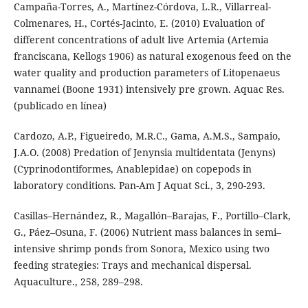
Campaña-Torres, A., Martínez-Córdova, L.R., Villarreal-
Colmenares, H., Cortés-Jacinto, E. (2010) Evaluation of
different concentrations of adult live Artemia (Artemia
franciscana, Kellogs 1906) as natural exogenous feed on the
water quality and production parameters of Litopenaeus
vannamei (Boone 1931) intensively pre grown. Aquac Res.
(publicado en línea)
Cardozo, A.P., Figueiredo, M.R.C., Gama, A.M.S., Sampaio,
J.A.O. (2008) Predation of Jenynsia multidentata (Jenyns)
(Cyprinodontiformes, Anablepidae) on copepods in
laboratory conditions. Pan-Am J Aquat Sci., 3, 290-293.
Casillas–Hernández, R., Magallón–Barajas, F., Portillo–Clark,
G., Páez–Osuna, F. (2006) Nutrient mass balances in semi–
intensive shrimp ponds from Sonora, Mexico using two
feeding strategies: Trays and mechanical dispersal.
Aquaculture., 258, 289–298.