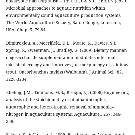
eukaryotic microorganisms. In: LEE, C-S & P O’BRIEN (eds.)
Microbial approaches to aquatic nutrition within
environmentally sound aquaculture production systems.
The World Aquaculture Society, Baton Rouge, Louisiana,
USA, Chap. 5, 79-84.
Dimitroglou, A., Merrifield, D.L., Moate, R., Davies, S.J.,
Spring, P., Sweetman, J., Bradley, G. (2009) Dietary mannan
oligosaccharide supplementation modulates intestinal
microbial ecology and improves gut morphology of rainbow
trout, Oncorhynchus mykiss (Walbaum). J Animal Sci., 87,
3226-3234.
Ebeling, J.M., Timmons, M.B., Bisogni, J.J. (2006) Engineering
analysis of the stoichiometry of photoautotrophic,
autotrophic and heterotrophic removal of ammonia–
nitrogen in aquaculture systems. Aquaculture., 257, 346-
358.
Faleiro, F., & Narciso, L. 2009. Brachionus vs Artemia duel: