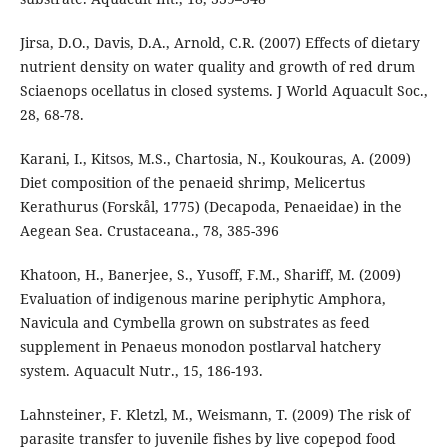
Jirsa, D.O., Davis, D.A., Arnold, C.R. (2007) Effects of dietary
nutrient density on water quality and growth of red drum
Sciaenops ocellatus in closed systems. J World Aquacult Soc.,
28, 68-78.
Karani, I., Kitsos, M.S., Chartosia, N., Koukouras, A. (2009)
Diet composition of the penaeid shrimp, Melicertus
Kerathurus (Forskål, 1775) (Decapoda, Penaeidae) in the
Aegean Sea. Crustaceana., 78, 385-396
Khatoon, H., Banerjee, S., Yusoff, F.M., Shariff, M. (2009)
Evaluation of indigenous marine periphytic Amphora,
Navicula and Cymbella grown on substrates as feed
supplement in Penaeus monodon postlarval hatchery
system. Aquacult Nutr., 15, 186-193.
Lahnsteiner, F. Kletzl, M., Weismann, T. (2009) The risk of
parasite transfer to juvenile fishes by live copepod food