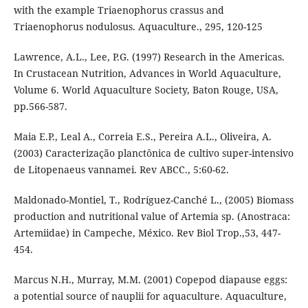
with the example Triaenophorus crassus and
Triaenophorus nodulosus. Aquaculture., 295, 120-125
Lawrence, A.L., Lee, P.G. (1997) Research in the Americas.
In Crustacean Nutrition, Advances in World Aquaculture,
Volume 6. World Aquaculture Society, Baton Rouge, USA,
pp.566-587.
Maia E.P., Leal A., Correia E.S., Pereira A.L., Oliveira, A.
(2003) Caracterização planctônica de cultivo super-intensivo
de Litopenaeus vannamei. Rev ABCC., 5:60-62.
Maldonado-Montiel, T., Rodríguez-Canché L., (2005) Biomass
production and nutritional value of Artemia sp. (Anostraca:
Artemiidae) in Campeche, México. Rev Biol Trop.,53, 447-
454.
Marcus N.H., Murray, M.M. (2001) Copepod diapause eggs:
a potential source of nauplii for aquaculture. Aquaculture,