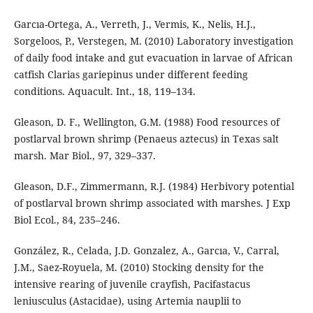
Garcıa-Ortega, A., Verreth, J., Vermis, K., Nelis, H.J.,
Sorgeloos, P., Verstegen, M. (2010) Laboratory investigation
of daily food intake and gut evacuation in larvae of African
catfish Clarias gariepinus under different feeding
conditions. Aquacult. Int., 18, 119–134.
Gleason, D. F., Wellington, G.M. (1988) Food resources of
postlarval brown shrimp (Penaeus aztecus) in Texas salt
marsh. Mar Biol., 97, 329–337.
Gleason, D.F., Zimmermann, R.J. (1984) Herbivory potential
of postlarval brown shrimp associated with marshes. J Exp
Biol Ecol., 84, 235–246.
González, R., Celada, J.D. Gonzalez, A., Garcıa, V., Carral,
J.M., Saez-Royuela, M. (2010) Stocking density for the
intensive rearing of juvenile crayfish, Pacifastacus
leniusculus (Astacidae), using Artemia nauplii to