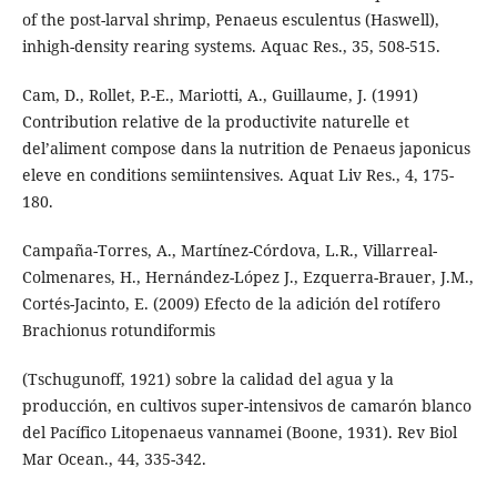
of the post-larval shrimp, Penaeus esculentus (Haswell),
inhigh-density rearing systems. Aquac Res., 35, 508-515.
Cam, D., Rollet, P.-E., Mariotti, A., Guillaume, J. (1991)
Contribution relative de la productivite naturelle et
del’aliment compose dans la nutrition de Penaeus japonicus
eleve en conditions semiintensives. Aquat Liv Res., 4, 175-
180.
Campaña-Torres, A., Martínez-Córdova, L.R., Villarreal-
Colmenares, H., Hernández-López J., Ezquerra-Brauer, J.M.,
Cortés-Jacinto, E. (2009) Efecto de la adición del rotífero
Brachionus rotundiformis
(Tschugunoff, 1921) sobre la calidad del agua y la
producción, en cultivos super-intensivos de camarón blanco
del Pacífico Litopenaeus vannamei (Boone, 1931). Rev Biol
Mar Ocean., 44, 335-342.