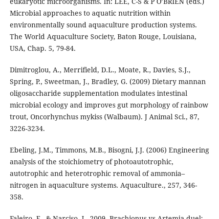
eukaryotic microorganisms. In: LEE, C-S & P O’BRIEN (eds.)
Microbial approaches to aquatic nutrition within
environmentally sound aquaculture production systems.
The World Aquaculture Society, Baton Rouge, Louisiana,
USA, Chap. 5, 79-84.
Dimitroglou, A., Merrifield, D.L., Moate, R., Davies, S.J.,
Spring, P., Sweetman, J., Bradley, G. (2009) Dietary mannan
oligosaccharide supplementation modulates intestinal
microbial ecology and improves gut morphology of rainbow
trout, Oncorhynchus mykiss (Walbaum). J Animal Sci., 87,
3226-3234.
Ebeling, J.M., Timmons, M.B., Bisogni, J.J. (2006) Engineering
analysis of the stoichiometry of photoautotrophic,
autotrophic and heterotrophic removal of ammonia–
nitrogen in aquaculture systems. Aquaculture., 257, 346-
358.
Faleiro, F., & Narciso, L. 2009. Brachionus vs Artemia duel: