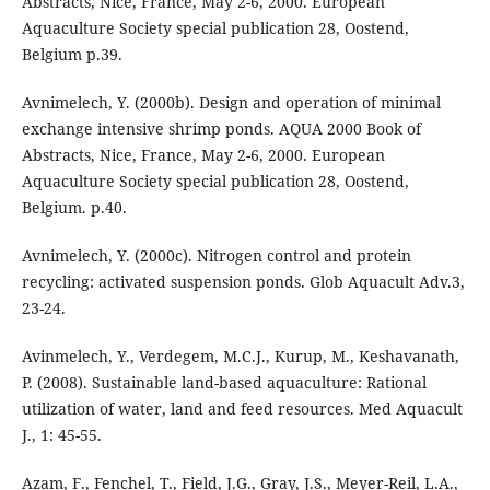
Abstracts, Nice, France, May 2-6, 2000. European
Aquaculture Society special publication 28, Oostend,
Belgium p.39.
Avnimelech, Y. (2000b). Design and operation of minimal
exchange intensive shrimp ponds. AQUA 2000 Book of
Abstracts, Nice, France, May 2-6, 2000. European
Aquaculture Society special publication 28, Oostend,
Belgium. p.40.
Avnimelech, Y. (2000c). Nitrogen control and protein
recycling: activated suspension ponds. Glob Aquacult Adv.3,
23-24.
Avinmelech, Y., Verdegem, M.C.J., Kurup, M., Keshavanath,
P. (2008). Sustainable land-based aquaculture: Rational
utilization of water, land and feed resources. Med Aquacult
J., 1: 45-55.
Azam, F., Fenchel, T., Field, J.G., Gray, J.S., Meyer-Reil, L.A.,