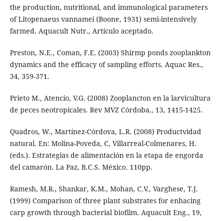
the production, nutritional, and immunological parameters
of Litopenaeus vannamei (Boone, 1931) semi-intensively
farmed. Aquacult Nutr., Artículo aceptado.
Preston, N.E., Coman, F.E. (2003) Shirmp ponds zooplankton
dynamics and the efficacy of sampling efforts. Aquac Res.,
34, 359-371.
Prieto M., Atencio, V.G. (2008) Zooplancton en la larvicultura
de peces neotropicales. Rev MVZ Córdoba., 13, 1415-1425.
Quadros, W., Martínez-Córdova, L.R. (2008) Productvidad
natural. En: Molina-Poveda, C, Villarreal-Colmenares, H.
(eds.). Estrategias de alimentación en la etapa de engorda
del camarón. La Paz, B.C.S. México. 110pp.
Ramesh, M.R., Shankar, K.M., Mohan, C.V., Varghese, T.J.
(1999) Comparison of three plant substrates for enhacing
carp growth through bacterial biofilm. Aquacult Eng., 19,