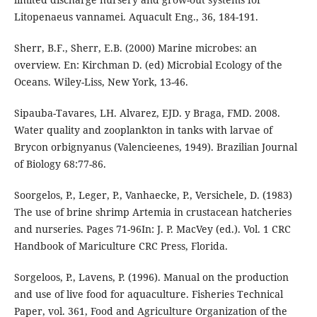
Litopenaeus vannamei. Aquacult Eng., 36, 184-191.
Sherr, B.F., Sherr, E.B. (2000) Marine microbes: an
overview. En: Kirchman D. (ed) Microbial Ecology of the
Oceans. Wiley-Liss, New York, 13-46.
Sipauba-Tavares, LH. Alvarez, EJD. y Braga, FMD. 2008.
Water quality and zooplankton in tanks with larvae of
Brycon orbignyanus (Valencieenes, 1949). Brazilian Journal
of Biology 68:77-86.
Soorgelos, P., Leger, P., Vanhaecke, P., Versichele, D. (1983)
The use of brine shrimp Artemia in crustacean hatcheries
and nurseries. Pages 71-96In: J. P. MacVey (ed.). Vol. 1 CRC
Handbook of Mariculture CRC Press, Florida.
Sorgeloos, P., Lavens, P. (1996). Manual on the production
and use of live food for aquaculture. Fisheries Technical
Paper, vol. 361, Food and Agriculture Organization of the