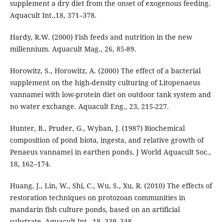
supplement a dry diet from the onset of exogenous feeding.
Aquacult Int.,18, 371–378.
Hardy, R.W. (2000) Fish feeds and nutrition in the new
millennium. Aquacult Mag., 26, 85-89.
Horowitz, S., Horowitz, A. (2000) The effect of a bacterial
supplement on the high-density culturing of Litopenaeus
vannamei with low-protein diet on outdoor tank system and
no water exchange. Aquacult Eng., 23, 215-227.
Hunter, B., Pruder, G., Wyban, J. (1987) Biochemical
composition of pond biota, ingesta, and relative growth of
Penaeus vannamei in earthen ponds. J World Aquacult Soc.,
18, 162–174.
Huang, J., Lin, W., Shi, C., Wu, S., Xu, R. (2010) The effects of
restoration techniques on protozoan communities in
mandarin fish culture ponds, based on an artificial
substrate. Aquacult Int., 18, 339–348