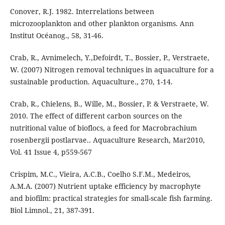
Conover, R.J. 1982. Interrelations between
microzooplankton and other plankton organisms. Ann
Institut Océanog., 58, 31-46.
Crab, R., Avnimelech, Y.,Defoirdt, T., Bossier, P., Verstraete,
W. (2007) Nitrogen removal techniques in aquaculture for a
sustainable production. Aquaculture., 270, 1-14.
Crab, R., Chielens, B., Wille, M., Bossier, P. & Verstraete, W.
2010. The effect of different carbon sources on the
nutritional value of bioflocs, a feed for Macrobrachium
rosenbergii postlarvae.. Aquaculture Research, Mar2010,
Vol. 41 Issue 4, p559-567
Crispim, M.C., Vieira, A.C.B., Coelho S.F.M., Medeiros,
A.M.A. (2007) Nutrient uptake efficiency by macrophyte
and biofilm: practical strategies for small-scale fish farming.
Biol Limnol., 21, 387-391.