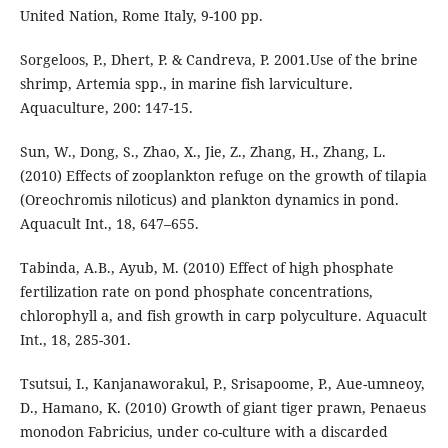
United Nation, Rome Italy, 9-100 pp.
Sorgeloos, P., Dhert, P. & Candreva, P. 2001.Use of the brine
shrimp, Artemia spp., in marine fish larviculture.
Aquaculture, 200: 147-15.
Sun, W., Dong, S., Zhao, X., Jie, Z., Zhang, H., Zhang, L.
(2010) Effects of zooplankton refuge on the growth of tilapia
(Oreochromis niloticus) and plankton dynamics in pond.
Aquacult Int., 18, 647–655.
Tabinda, A.B., Ayub, M. (2010) Effect of high phosphate
fertilization rate on pond phosphate concentrations,
chlorophyll a, and fish growth in carp polyculture. Aquacult
Int., 18, 285-301.
Tsutsui, I., Kanjanaworakul, P., Srisapoome, P., Aue-umneoy,
D., Hamano, K. (2010) Growth of giant tiger prawn, Penaeus
monodon Fabricius, under co-culture with a discarded