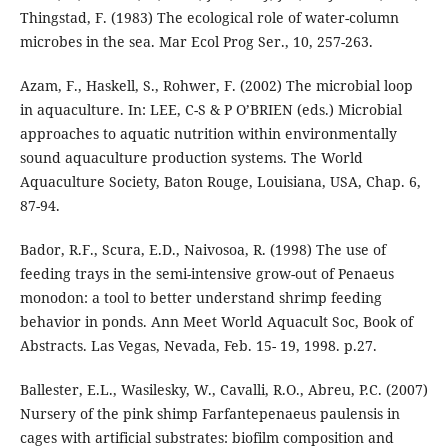
Thingstad, F. (1983) The ecological role of water-column
microbes in the sea. Mar Ecol Prog Ser., 10, 257-263.
Azam, F., Haskell, S., Rohwer, F. (2002) The microbial loop
in aquaculture. In: LEE, C-S & P O’BRIEN (eds.) Microbial
approaches to aquatic nutrition within environmentally
sound aquaculture production systems. The World
Aquaculture Society, Baton Rouge, Louisiana, USA, Chap. 6,
87-94.
Bador, R.F., Scura, E.D., Naivosoa, R. (1998) The use of
feeding trays in the semi-intensive grow-out of Penaeus
monodon: a tool to better understand shrimp feeding
behavior in ponds. Ann Meet World Aquacult Soc, Book of
Abstracts. Las Vegas, Nevada, Feb. 15- 19, 1998. p.27.
Ballester, E.L., Wasilesky, W., Cavalli, R.O., Abreu, P.C. (2007)
Nursery of the pink shimp Farfantepenaeus paulensis in
cages with artificial substrates: biofilm composition and