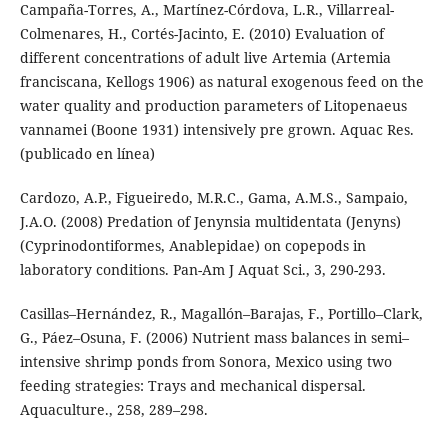
Campaña-Torres, A., Martínez-Córdova, L.R., Villarreal-
Colmenares, H., Cortés-Jacinto, E. (2010) Evaluation of
different concentrations of adult live Artemia (Artemia
franciscana, Kellogs 1906) as natural exogenous feed on the
water quality and production parameters of Litopenaeus
vannamei (Boone 1931) intensively pre grown. Aquac Res.
(publicado en línea)
Cardozo, A.P., Figueiredo, M.R.C., Gama, A.M.S., Sampaio,
J.A.O. (2008) Predation of Jenynsia multidentata (Jenyns)
(Cyprinodontiformes, Anablepidae) on copepods in
laboratory conditions. Pan-Am J Aquat Sci., 3, 290-293.
Casillas–Hernández, R., Magallón–Barajas, F., Portillo–Clark,
G., Páez–Osuna, F. (2006) Nutrient mass balances in semi–
intensive shrimp ponds from Sonora, Mexico using two
feeding strategies: Trays and mechanical dispersal.
Aquaculture., 258, 289–298.