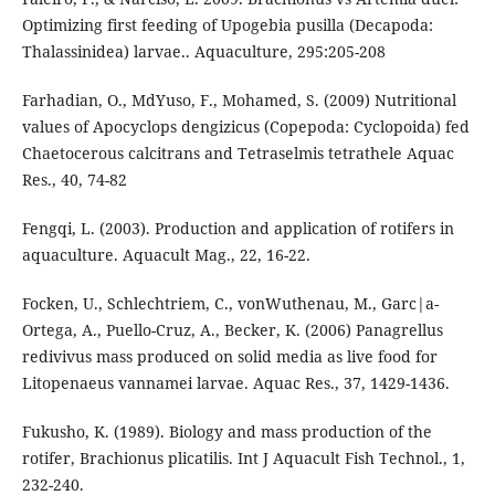
Optimizing first feeding of Upogebia pusilla (Decapoda:
Thalassinidea) larvae.. Aquaculture, 295:205-208
Farhadian, O., MdYuso, F., Mohamed, S. (2009) Nutritional
values of Apocyclops dengizicus (Copepoda: Cyclopoida) fed
Chaetocerous calcitrans and Tetraselmis tetrathele Aquac
Res., 40, 74-82
Fengqi, L. (2003). Production and application of rotifers in
aquaculture. Aquacult Mag., 22, 16-22.
Focken, U., Schlechtriem, C., vonWuthenau, M., Garc|a-
Ortega, A., Puello-Cruz, A., Becker, K. (2006) Panagrellus
redivivus mass produced on solid media as live food for
Litopenaeus vannamei larvae. Aquac Res., 37, 1429-1436.
Fukusho, K. (1989). Biology and mass production of the
rotifer, Brachionus plicatilis. Int J Aquacult Fish Technol., 1,
232-240.