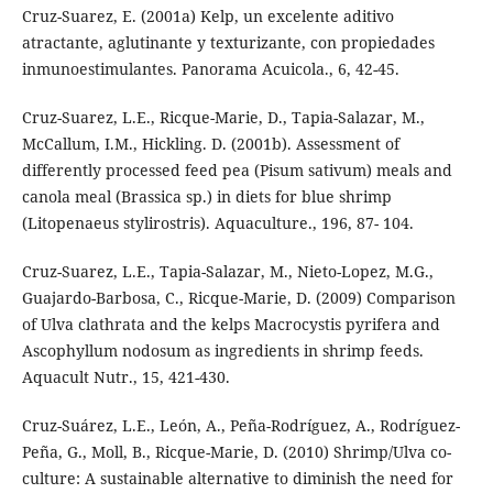
Cruz-Suarez, E. (2001a) Kelp, un excelente aditivo
atractante, aglutinante y texturizante, con propiedades
inmunoestimulantes. Panorama Acuicola., 6, 42-45.
Cruz-Suarez, L.E., Ricque-Marie, D., Tapia-Salazar, M.,
McCallum, I.M., Hickling. D. (2001b). Assessment of
differently processed feed pea (Pisum sativum) meals and
canola meal (Brassica sp.) in diets for blue shrimp
(Litopenaeus stylirostris). Aquaculture., 196, 87- 104.
Cruz-Suarez, L.E., Tapia-Salazar, M., Nieto-Lopez, M.G.,
Guajardo-Barbosa, C., Ricque-Marie, D. (2009) Comparison
of Ulva clathrata and the kelps Macrocystis pyrifera and
Ascophyllum nodosum as ingredients in shrimp feeds.
Aquacult Nutr., 15, 421-430.
Cruz-Suárez, L.E., León, A., Peña-Rodríguez, A., Rodríguez-
Peña, G., Moll, B., Ricque-Marie, D. (2010) Shrimp/Ulva co-
culture: A sustainable alternative to diminish the need for