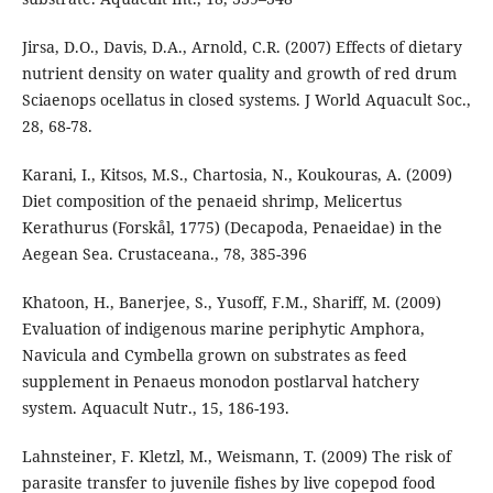
Jirsa, D.O., Davis, D.A., Arnold, C.R. (2007) Effects of dietary
nutrient density on water quality and growth of red drum
Sciaenops ocellatus in closed systems. J World Aquacult Soc.,
28, 68-78.
Karani, I., Kitsos, M.S., Chartosia, N., Koukouras, A. (2009)
Diet composition of the penaeid shrimp, Melicertus
Kerathurus (Forskål, 1775) (Decapoda, Penaeidae) in the
Aegean Sea. Crustaceana., 78, 385-396
Khatoon, H., Banerjee, S., Yusoff, F.M., Shariff, M. (2009)
Evaluation of indigenous marine periphytic Amphora,
Navicula and Cymbella grown on substrates as feed
supplement in Penaeus monodon postlarval hatchery
system. Aquacult Nutr., 15, 186-193.
Lahnsteiner, F. Kletzl, M., Weismann, T. (2009) The risk of
parasite transfer to juvenile fishes by live copepod food