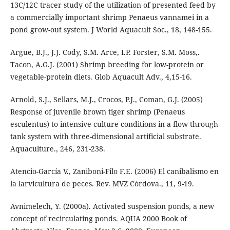
13C/12C tracer study of the utilization of presented feed by
a commercially important shrimp Penaeus vannamei in a
pond grow-out system. J World Aquacult Soc., 18, 148-155.
Argue, B.J., J.J. Cody, S.M. Arce, I.P. Forster, S.M. Moss,.
Tacon, A.G.J. (2001) Shrimp breeding for low-protein or
vegetable-protein diets. Glob Aquacult Adv., 4,15-16.
Arnold, S.J., Sellars, M.J., Crocos, P.J., Coman, G.J. (2005)
Response of juvenile brown tiger shrimp (Penaeus
esculentus) to intensive culture conditions in a flow through
tank system with three-dimensional artificial substrate.
Aquaculture., 246, 231-238.
Atencio-García V., Zaniboni-Filo F.E. (2006) El canibalismo en
la larvicultura de peces. Rev. MVZ Córdova., 11, 9-19.
Avnimelech, Y. (2000a). Activated suspension ponds, a new
concept of recirculating ponds. AQUA 2000 Book of