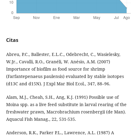
Citas
Abreu, P.C., Ballester, E.L.C., Odebrecht, C., Wasielesky,
W.Jr., Cavalli, R.O., Granéli, W. Anésio, A.M. (2007)
Importance of biofilm as food source for shrimp
(Farfantepenaeus paulensis) evaluated by stable isotopes
(d13C and d15N). J Expl Mar Biol Ecol., 347, 88–96.
Alam, M.J., Cheah, S.H., Ang, K.J. (1991) Possible use of
Moina spp. as a live feed substitute in larval rearing of the
freshwater prawn, Macrobrachium rosenbergii (de Man).
Aquacul Fish Manag., 22, 531-535.
Anderson, R.K., Parker P.L., Lawrence, A.L. (1987) A