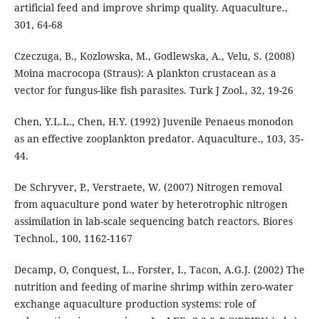
artificial feed and improve shrimp quality. Aquaculture.,
301, 64-68
Czeczuga, B., Kozlowska, M., Godlewska, A., Velu, S. (2008)
Moina macrocopa (Straus): A plankton crustacean as a
vector for fungus-like fish parasites. Turk J Zool., 32, 19-26
Chen, Y.L.L., Chen, H.Y. (1992) Juvenile Penaeus monodon
as an effective zooplankton predator. Aquaculture., 103, 35-
44.
De Schryver, P., Verstraete, W. (2007) Nitrogen removal
from aquaculture pond water by heterotrophic nitrogen
assimilation in lab-scale sequencing batch reactors. Biores
Technol., 100, 1162-1167
Decamp, O, Conquest, L., Forster, I., Tacon, A.G.J. (2002) The
nutrition and feeding of marine shrimp within zero-water
exchange aquaculture production systems: role of