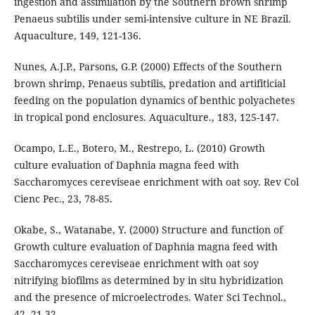
ingestion and assimilation by the Southern brown shrimp
Penaeus subtilis under semi-intensive culture in NE Brazil.
Aquaculture, 149, 121-136.
Nunes, A.J.P., Parsons, G.P. (2000) Effects of the Southern
brown shrimp, Penaeus subtilis, predation and artifiticial
feeding on the population dynamics of benthic polyachetes
in tropical pond enclosures. Aquaculture., 183, 125-147.
Ocampo, L.E., Botero, M., Restrepo, L. (2010) Growth
culture evaluation of Daphnia magna feed with
Saccharomyces cereviseae enrichment with oat soy. Rev Col
Cienc Pec., 23, 78-85.
Okabe, S., Watanabe, Y. (2000) Structure and function of
Growth culture evaluation of Daphnia magna feed with
Saccharomyces cereviseae enrichment with oat soy
nitrifying biofilms as determined by in situ hybridization
and the presence of microelectrodes. Water Sci Technol.,
42, 21-32.