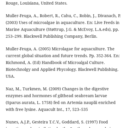
Rouge, Louisiana, United States.
Muller-Feuga, A., Robert, R., Cahu, C., Robin, J., Divanach, P.
(2003) Uses of microalgae in aquaculture. En: Live Feeds in
Marine Aquaculture (Støttrup, J.G. & McEvoy, L.A.eds), pp.
253–299. Blackwell Publishing Company, Berlin.
Muller-Feuga, A. (2005) Microlagae for aquaculture. The
current global situation and future trends. Pp. 352-364. En:
Richmond, A. (Ed) Handbook of Microalgal Culture.
Biotechnolgy and Applied Phycology. Blackwell Publishing.
USA.
Naz, M., Turkmen, M. (2009) Changes in the digestive
enzymes and hormones of gilthead seabream larvae
(Sparus aurata, L. 1758) fed on Artemia nauplii enriched
with free lysine. Aquacult Int., 17, 523–535
Nunes, A.J.P., Gesteira T.C.V., Goddard, S. (1997) Food