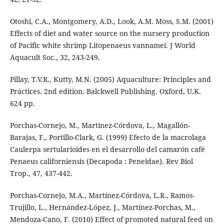
Otoshi, C.A., Montgomery, A.D., Look, A.M. Moss, S.M. (2001)
Effects of diet and water source on the nursery production
of Pacific white shrimp Litopenaeus vannamei. J World
Aquacult Soc., 32, 243-249.
Pillay, T.V.R., Kutty, M.N. (2005) Aquaculture: Principles and
Práctices. 2nd edition. Balckwell Publishing. Oxford, U.K.
624 pp.
Porchas-Cornejo, M., Martínez-Córdova, L., Magallón-
Barajas, F., Portillo-Clark, G. (1999) Efecto de la macrolaga
Caulerpa sertularioides en el desarrollo del camarón café
Penaeus californiensis (Decapoda : Peneidae). Rev Biol
Trop., 47, 437-442.
Porchas-Cornejo, M.A., Martínez-Córdova, L.R., Ramos-
Trujillo, L., Hernández-López, J., Martínez-Porchas, M.,
Mendoza-Cano, F. (2010) Effect of promoted natural feed on