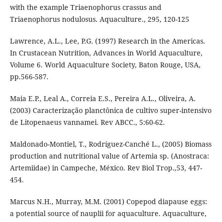
with the example Triaenophorus crassus and
Triaenophorus nodulosus. Aquaculture., 295, 120-125
Lawrence, A.L., Lee, P.G. (1997) Research in the Americas.
In Crustacean Nutrition, Advances in World Aquaculture,
Volume 6. World Aquaculture Society, Baton Rouge, USA,
pp.566-587.
Maia E.P., Leal A., Correia E.S., Pereira A.L., Oliveira, A.
(2003) Caracterização planctônica de cultivo super-intensivo
de Litopenaeus vannamei. Rev ABCC., 5:60-62.
Maldonado-Montiel, T., Rodríguez-Canché L., (2005) Biomass
production and nutritional value of Artemia sp. (Anostraca:
Artemiidae) in Campeche, México. Rev Biol Trop.,53, 447-
454.
Marcus N.H., Murray, M.M. (2001) Copepod diapause eggs:
a potential source of nauplii for aquaculture. Aquaculture,