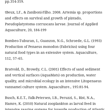
pp.354-359.
tBeux, LF., & Zaniboni-Filho. 2008. Artemia sp. proportions
and effects on survival and growth of pintado,
Pseudoplatystoma corruscans larvae. Journal of Applied
Aquaculture, 20, 184-199
Bombeo-Tuburan, I., Guanzon, N.G., Schroede, G.L. (1993)
Production of Penaeus monodon (Fabricius) using four
natural food types in an extensive system. Aquaculture,
112, 57–65.
Bratvold, D., Browdy, C.L. (2001) Effects of sand sediment
and vertical surfaces (AquaMats) on production, water
quality, and microbial ecology in an intensive Litopenaeus
vannamei culture system. Aquaculture., 195:81-94.
Busch, K.E.T., Falk-Petersen, I.B., Peruzzi, S., Rist, N.A.,
Hamre, K. (2010) Natural zooplankton as larval feed in
intensive rearing systems for juvenile production of Atlantic