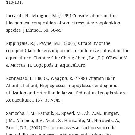
119-131.
Riccardi, N., Mangoni, M. (1999) Considerations on the
biochemical composition of some freswater zooplankton
species. J Limnol., 58, 58-65.
Rippingale, R.J., Payne, M.F. (2005) suitability of the
copepod Gladioferens imparipes for intensive cultivation for
aquaculture. Chapter 9 in: Cheng-Sheng Lee,P. J. O'Bryen,N.
& Marcus, H. Copepods in Aquaculture.
Rønnestad, I., Lie, O., Waagbø. R. (1998) Vitamin B6 in
Atlantic halibut, Hippoglossus hippoglossus-endogenous
utilization and retention in larvae fed natural zooplankton.
Aquaculture., 157, 337-345.
Samocha, T.M., Patnaik, S., Speed, M., Ali, A.M., Burger,
J.M., Almeida, R.V., Ayub, Z., Harisanto, M., Horowitz, A.,
Brock, D.L. (2007) Use of molasses as carbon source in
limited discharge nursery and grow-out systems for