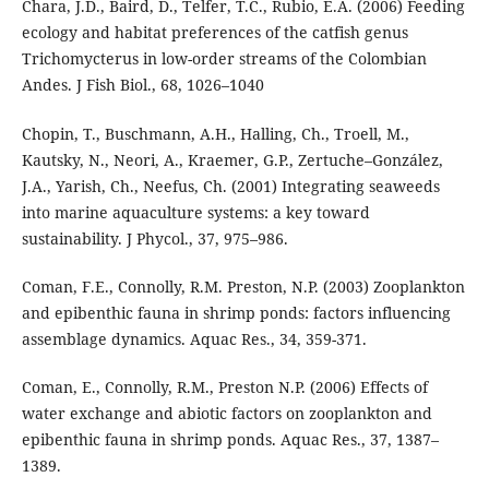
Chara, J.D., Baird, D., Telfer, T.C., Rubio, E.A. (2006) Feeding
ecology and habitat preferences of the catfish genus
Trichomycterus in low-order streams of the Colombian
Andes. J Fish Biol., 68, 1026–1040
Chopin, T., Buschmann, A.H., Halling, Ch., Troell, M.,
Kautsky, N., Neori, A., Kraemer, G.P., Zertuche–González,
J.A., Yarish, Ch., Neefus, Ch. (2001) Integrating seaweeds
into marine aquaculture systems: a key toward
sustainability. J Phycol., 37, 975–986.
Coman, F.E., Connolly, R.M. Preston, N.P. (2003) Zooplankton
and epibenthic fauna in shrimp ponds: factors influencing
assemblage dynamics. Aquac Res., 34, 359-371.
Coman, E., Connolly, R.M., Preston N.P. (2006) Effects of
water exchange and abiotic factors on zooplankton and
epibenthic fauna in shrimp ponds. Aquac Res., 37, 1387–
1389.