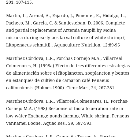
201, 107-115.
Martín, L., Arenal, A., Fajardo, J., Pimentel, E., Hidalgo, L.,
Pacheco, M., GarcÍa, C. & Santiesteban, D. 2006. Complete
and partial replacement of Artemia nauplii by Moina
micrura during early postlarval culture of white shrimp (
Litopenaeus schmitti).. Aquaculture Nutrition, 12:89-96
Martínez-Córdova, L.R., Porchas-Cornejo M.A., Villarreal-
Colmenares, H. (1998a) Efecto de tres diferentes estrategias
de alimentación sobre el fitoplancton, zooplancton y bentos
en estanques de cultivo de camarón café Penaeus
californiensis (Holmes 1900). Cienc Mar., 24, 267-281.
Martínez-Córdova, L.R., Villarreal-Colmenares, H., Porchas-
Cornejo M.A. (1998) Response of biota to aeration rate in
low wáter Exchange ponds farming White shrimp, Penaeus
vannamei Boone. Aquac Res., 29, 587-593.
Martínez-Córdova, L.R., Campaña-Torres, A., Porchas-