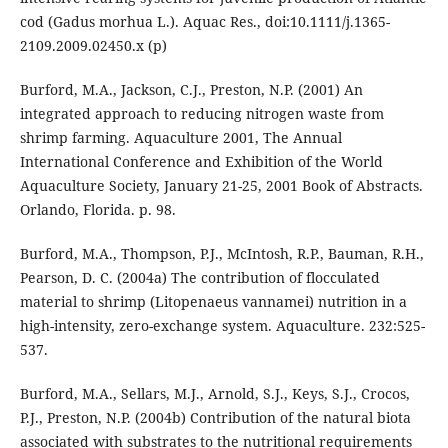
cod (Gadus morhua L.). Aquac Res., doi:10.1111/j.1365-
2109.2009.02450.x (p)
Burford, M.A., Jackson, C.J., Preston, N.P. (2001) An
integrated approach to reducing nitrogen waste from
shrimp farming. Aquaculture 2001, The Annual
International Conference and Exhibition of the World
Aquaculture Society, January 21-25, 2001 Book of Abstracts.
Orlando, Florida. p. 98.
Burford, M.A., Thompson, P.J., McIntosh, R.P., Bauman, R.H.,
Pearson, D. C. (2004a) The contribution of flocculated
material to shrimp (Litopenaeus vannamei) nutrition in a
high-intensity, zero-exchange system. Aquaculture. 232:525-
537.
Burford, M.A., Sellars, M.J., Arnold, S.J., Keys, S.J., Crocos,
P.J., Preston, N.P. (2004b) Contribution of the natural biota
associated with substrates to the nutritional requirements