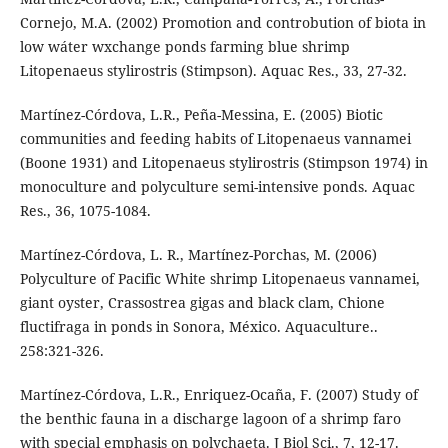
Cornejo, M.A. (2002) Promotion and controbution of biota in
low wáter wxchange ponds farming blue shrimp
Litopenaeus stylirostris (Stimpson). Aquac Res., 33, 27-32.
Martínez-Córdova, L.R., Peña-Messina, E. (2005) Biotic
communities and feeding habits of Litopenaeus vannamei
(Boone 1931) and Litopenaeus stylirostris (Stimpson 1974) in
monoculture and polyculture semi-intensive ponds. Aquac
Res., 36, 1075-1084.
Martínez-Córdova, L. R., Martínez-Porchas, M. (2006)
Polyculture of Pacific White shrimp Litopenaeus vannamei,
giant oyster, Crassostrea gigas and black clam, Chione
fluctifraga in ponds in Sonora, México. Aquaculture..
258:321-326.
Martínez-Córdova, L.R., Enriquez-Ocaña, F. (2007) Study of
the benthic fauna in a discharge lagoon of a shrimp faro
with special emphasis on polychaeta. J Biol Sci., 7, 12-17.