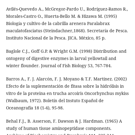
Avilés-Quevedo A., McGregor-Pardo U., Rodríguez-Ramos R.,
Morales-Castro O., Huerta-Bello M. & Hizawa M. (1995)
Biología y cultivo de la cabrilla arenera Paralabrax
maculatofasciatus (Steindachner,1868). Secretaría de Pesca.
Instituto Nacional de la Pesca. JICA. México, 85 p.
Baglole C.J., Goff G.P. & Wright G.M. (1998) Distribution and
ontogeny of digestive enzymes in larval yellowtail and
winter flounder. Journal of Fish Biology 53, 767-784.
Barros A., F. J. Alarcón, F. J. Moyano & T.F. Martínez. (2002)
Efecto de la suplementación de fitasa sobre la hidrólisis in
vitro de la proteina en trucha arcoiris Oncorhynchus mykiss
(Walbaum, 1972). Boletín del Instuto Español de
Oceanografía 18 (1-4), 95-98.
Behal F.J., B. Asserson, F. Dawson & J. Hardman. (1965) A
study of human tissue aminopeptidase components.