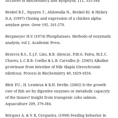
Archives of Biochemistry and Byophysic 111, 335-344.
Benkel B.F., Nguyen T., Ahluwalia N., Benkel KI. & Hickey
D.A. (1997) Cloning and expression of a chicken alpha-
amylase gene. Gene 192, 261-270.
Bergmeyer H.V. (1974) Phosphatases. Methods of enzymatic
analysis, vol 2. Academic Press.
Bezerra R.S., E.J.F. Lins, R.B. Alencar, P.M.G. Paiva, M.E.C.
Chaves, L.C.B.B. Coelho & L.B. Carvalho Jr. (2005) Alkaline
proteinase from intestine of Nile tilapia (Oreochromis
niloticus). Process in Biochemistry 40, 1829-1834.
Bleir P.U., H. Lemieux & R.H. Devlin. (2002) Is the growth
rate of fish set by digestive enzymes or metabolic capacyty
of the tissues? Insight from transgenic coho salmon.
Aquaculture 209, 379-384.
Bórquez A. & V. R. Cerqueira. (1998) Feeding behavior in