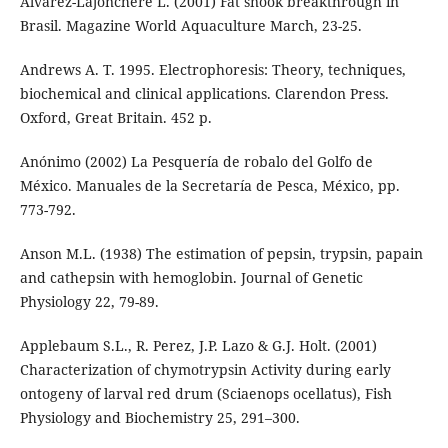
Álvarez-Lajonchère L. (2001) Fat snook breakthrough in
Brasil. Magazine World Aquaculture March, 23-25.
Andrews A. T. 1995. Electrophoresis: Theory, techniques,
biochemical and clinical applications. Clarendon Press.
Oxford, Great Britain. 452 p.
Anónimo (2002) La Pesquería de robalo del Golfo de
México. Manuales de la Secretaría de Pesca, México, pp.
773-792.
Anson M.L. (1938) The estimation of pepsin, trypsin, papain
and cathepsin with hemoglobin. Journal of Genetic
Physiology 22, 79-89.
Applebaum S.L., R. Perez, J.P. Lazo & G.J. Holt. (2001)
Characterization of chymotrypsin Activity during early
ontogeny of larval red drum (Sciaenops ocellatus), Fish
Physiology and Biochemistry 25, 291–300.