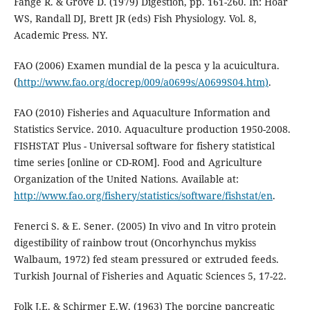
Fange R. & Grove D. (1979) Digestion, pp. 161-260. In: Hoar
WS, Randall DJ, Brett JR (eds) Fish Physiology. Vol. 8,
Academic Press. NY.
FAO (2006) Examen mundial de la pesca y la acuicultura.
(
http://www.fao.org/docrep/009/a0699s/A0699S04.htm)
.
FAO (2010) Fisheries and Aquaculture Information and
Statistics Service. 2010. Aquaculture production 1950-2008.
FISHSTAT Plus - Universal software for fishery statistical
time series [online or CD-ROM]. Food and Agriculture
Organization of the United Nations. Available at:
http://www.fao.org/fishery/statistics/software/fishstat/en
.
Fenerci S. & E. Sener. (2005) In vivo and In vitro protein
digestibility of rainbow trout (Oncorhynchus mykiss
Walbaum, 1972) fed steam pressured or extruded feeds.
Turkish Journal of Fisheries and Aquatic Sciences 5, 17-22.
Folk J.E. & Schirmer E.W. (1963) The porcine pancreatic