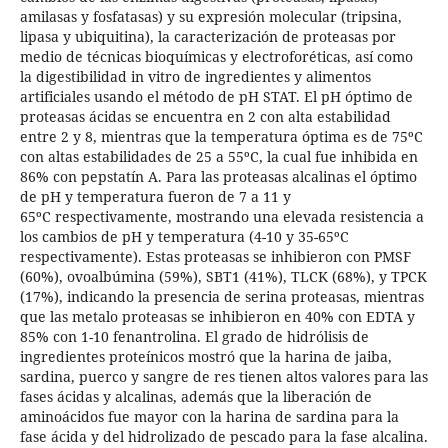
amilasas y fosfatasas) y su expresión molecular (tripsina,
lipasa y ubiquitina), la caracterización de proteasas por
medio de técnicas bioquímicas y electroforéticas, así como
la digestibilidad in vitro de ingredientes y alimentos
artificiales usando el método de pH STAT. El pH óptimo de
proteasas ácidas se encuentra en 2 con alta estabilidad
entre 2 y 8, mientras que la temperatura óptima es de 75ºC
con altas estabilidades de 25 a 55ºC, la cual fue inhibida en
86% con pepstatín A. Para las proteasas alcalinas el óptimo
de pH y temperatura fueron de 7 a 11 y
65ºC respectivamente, mostrando una elevada resistencia a
los cambios de pH y temperatura (4-10 y 35-65ºC
respectivamente). Estas proteasas se inhibieron con PMSF
(60%), ovoalbúmina (59%), SBT1 (41%), TLCK (68%), y TPCK
(17%), indicando la presencia de serina proteasas, mientras
que las metalo proteasas se inhibieron en 40% con EDTA y
85% con 1-10 fenantrolina. El grado de hidrólisis de
ingredientes proteínicos mostró que la harina de jaiba,
sardina, puerco y sangre de res tienen altos valores para las
fases ácidas y alcalinas, además que la liberación de
aminoácidos fue mayor con la harina de sardina para la
fase ácida y del hidrolizado de pescado para la fase alcalina.