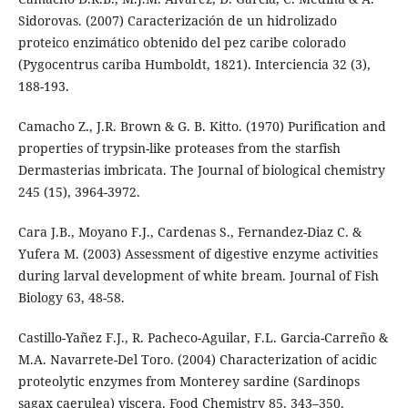
Sidorovas. (2007) Caracterización de un hidrolizado
proteico enzimático obtenido del pez caribe colorado
(Pygocentrus cariba Humboldt, 1821). Interciencia 32 (3),
188-193.
Camacho Z., J.R. Brown & G. B. Kitto. (1970) Purification and
properties of trypsin-like proteases from the starfish
Dermasterias imbricata. The Journal of biological chemistry
245 (15), 3964-3972.
Cara J.B., Moyano F.J., Cardenas S., Fernandez-Diaz C. &
Yufera M. (2003) Assessment of digestive enzyme activities
during larval development of white bream. Journal of Fish
Biology 63, 48-58.
Castillo-Yañez F.J., R. Pacheco-Aguilar, F.L. Garcia-Carreño &
M.A. Navarrete-Del Toro. (2004) Characterization of acidic
proteolytic enzymes from Monterey sardine (Sardinops
sagax caerulea) viscera. Food Chemistry 85, 343–350.