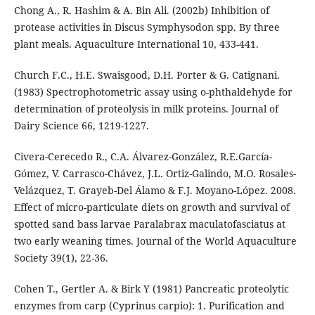
Chong A., R. Hashim & A. Bin Ali. (2002b) Inhibition of
protease activities in Discus Symphysodon spp. By three
plant meals. Aquaculture International 10, 433-441.
Church F.C., H.E. Swaisgood, D.H. Porter & G. Catignani.
(1983) Spectrophotometric assay using o-phthaldehyde for
determination of proteolysis in milk proteins. Journal of
Dairy Science 66, 1219-1227.
Civera-Cerecedo R., C.A. Álvarez-González, R.E.García-
Gómez, V. Carrasco-Chávez, J.L. Ortiz-Galindo, M.O. Rosales-
Velázquez, T. Grayeb-Del Álamo & F.J. Moyano-López. 2008.
Effect of micro-particulate diets on growth and survival of
spotted sand bass larvae Paralabrax maculatofasciatus at
two early weaning times. Journal of the World Aquaculture
Society 39(1), 22-36.
Cohen T., Gertler A. & Birk Y (1981) Pancreatic proteolytic
enzymes from carp (Cyprinus carpio): 1. Purification and