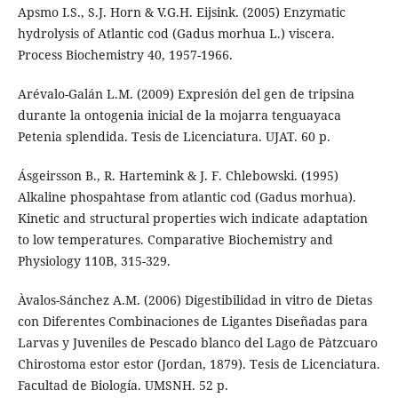
Apsmo I.S., S.J. Horn & V.G.H. Eijsink. (2005) Enzymatic
hydrolysis of Atlantic cod (Gadus morhua L.) viscera.
Process Biochemistry 40, 1957-1966.
Arévalo-Galán L.M. (2009) Expresión del gen de tripsina
durante la ontogenia inicial de la mojarra tenguayaca
Petenia splendida. Tesis de Licenciatura. UJAT. 60 p.
Ásgeirsson B., R. Hartemink & J. F. Chlebowski. (1995)
Alkaline phospahtase from atlantic cod (Gadus morhua).
Kinetic and structural properties wich indicate adaptation
to low temperatures. Comparative Biochemistry and
Physiology 110B, 315-329.
Àvalos-Sánchez A.M. (2006) Digestibilidad in vitro de Dietas
con Diferentes Combinaciones de Ligantes Diseñadas para
Larvas y Juveniles de Pescado blanco del Lago de Pàtzcuaro
Chirostoma estor estor (Jordan, 1879). Tesis de Licenciatura.
Facultad de Biología. UMSNH. 52 p.