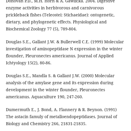
Donovan P.D., M.H. Horn & A. Gawlicka. 2004. Digestive
enzyme activities in herbivorous and carnivorous
prickleback fishes (Teleostei: Stichaeidae): ontogenetic,
dietary, and phylogenetic effects. Physiological and
Biochemical Zoology 77 (5), 789-804.
Douglas S.E., Gallant J.W. & Bullerwell C.E. (1999) Molecular
investigation of aminopeptidase N expression in the winter
flounder, Pleuronectes americanus. Journal of Applied
Ichtyology 15(2), 80-86.
Douglas S.E., Mandla S. & Gallant J.W. (2000) Molecular
analysis of the amylase gene and its expression during
development in the winter flounder, Pleuronectes
americanus. Aquaculture 190, 247-260.
Dumermuth E., J. Bond, A. Flannery & R. Beynon. (1991)
The astacin famuly of metalloendopeptidases. Journal of
Biology and Chemistry 266, 21831-21835.