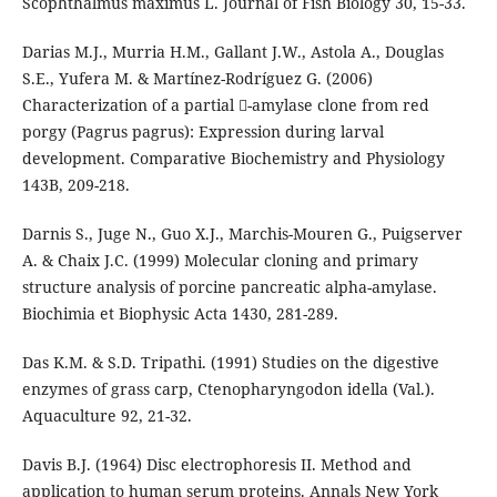
Scophthalmus maximus L. Journal of Fish Biology 30, 15-33.
Darias M.J., Murria H.M., Gallant J.W., Astola A., Douglas
S.E., Yufera M. & Martínez-Rodríguez G. (2006)
Characterization of a partial -amylase clone from red
porgy (Pagrus pagrus): Expression during larval
development. Comparative Biochemistry and Physiology
143B, 209-218.
Darnis S., Juge N., Guo X.J., Marchis-Mouren G., Puigserver
A. & Chaix J.C. (1999) Molecular cloning and primary
structure analysis of porcine pancreatic alpha-amylase.
Biochimia et Biophysic Acta 1430, 281-289.
Das K.M. & S.D. Tripathi. (1991) Studies on the digestive
enzymes of grass carp, Ctenopharyngodon idella (Val.).
Aquaculture 92, 21-32.
Davis B.J. (1964) Disc electrophoresis II. Method and
application to human serum proteins. Annals New York