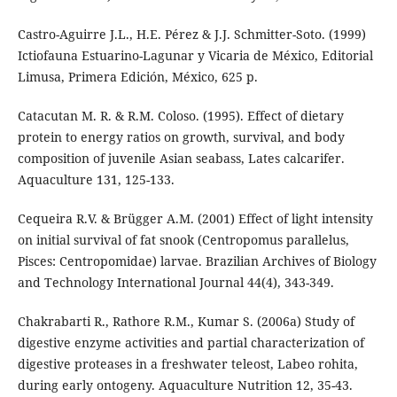
Castro-Aguirre J.L., H.E. Pérez & J.J. Schmitter-Soto. (1999)
Ictiofauna Estuarino-Lagunar y Vicaria de México, Editorial
Limusa, Primera Edición, México, 625 p.
Catacutan M. R. & R.M. Coloso. (1995). Effect of dietary
protein to energy ratios on growth, survival, and body
composition of juvenile Asian seabass, Lates calcarifer.
Aquaculture 131, 125-133.
Cequeira R.V. & Brügger A.M. (2001) Effect of light intensity
on initial survival of fat snook (Centropomus parallelus,
Pisces: Centropomidae) larvae. Brazilian Archives of Biology
and Technology International Journal 44(4), 343-349.
Chakrabarti R., Rathore R.M., Kumar S. (2006a) Study of
digestive enzyme activities and partial characterization of
digestive proteases in a freshwater teleost, Labeo rohita,
during early ontogeny. Aquaculture Nutrition 12, 35-43.