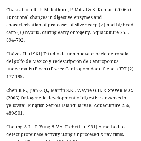
Chakrabarti R., R.M. Rathore, P. Mittal & S. Kumar. (2006b).
Functional changes in digestive enzymes and
characterization of proteases of silver carp (♂) and bighead
carp (♀) hybrid, during early ontogeny. Aquaculture 253,
694–702.
Chávez H. (1961) Estudio de una nueva especie de robalo
del golfo de México y redescripción de Centropomus
undecimalis (Bloch) (Pisces: Centropomidae). Ciencia XXI (2),
177-199.
Chen B.N., Jian G.Q., Martin S.K., Wayne G.H. & Steven M.C.
(2006) Ontogenetic development of digestive enzymes in
yellowtail kingfish Seriola lalandi larvae. Aquaculture 256,
489-501.
Cheung A.L., P. Yung & V.A. Fschetti. (1991) A method to
detect proteinase activity using unprocesed X-ray films.