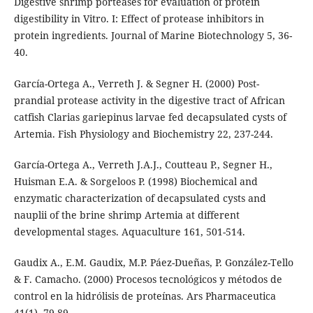
Digestive shrimp porteases for evaluation of protein
digestibility in Vitro. I: Effect of protease inhibitors in
protein ingredients. Journal of Marine Biotechnology 5, 36-
40.
García-Ortega A., Verreth J. & Segner H. (2000) Post-
prandial protease activity in the digestive tract of African
catfish Clarias gariepinus larvae fed decapsulated cysts of
Artemia. Fish Physiology and Biochemistry 22, 237-244.
García-Ortega A., Verreth J.A.J., Coutteau P., Segner H.,
Huisman E.A. & Sorgeloos P. (1998) Biochemical and
enzymatic characterization of decapsulated cysts and
nauplii of the brine shrimp Artemia at different
developmental stages. Aquaculture 161, 501-514.
Gaudix A., E.M. Gaudix, M.P. Páez-Dueñas, P. González-Tello
& F. Camacho. (2000) Procesos tecnológicos y métodos de
control en la hidrólisis de proteínas. Ars Pharmaceutica
41(1), 79-89.