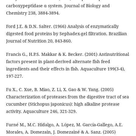
carboxypeptidase α system. Journal of Biology and
Chemistry 238, 3884-3894.
Ford J.E. & D.N. Salter. (1966) Analysis of enzymatically
digested food proteins by Sephadex-gel filtration. Brazilian
Journal of Nutrition 20, 843-860.
Francis G., H.P.S. Makkar & K. Becker. (2001) Antinutritional
factors present in plant-derived alternate fish feed
ingredients and their effects in fish. Aquaculture 199(3-4),
197-227.
Fu X., C. Xue, B. Miao, Z. Li, X. Gao & W. Yang. (2005)
Characterization of proteases from the digestive tract of sea
cucumber (Stichopus japonicus): high alkaline protease
activity. Aquaculture 246, 321-329.
Furné M., M.C. Hidalgo, A. López, M. García-Gallego, A.E.
Morales, A. Domezain, J. Domezainé & A. Sanz. (2005)