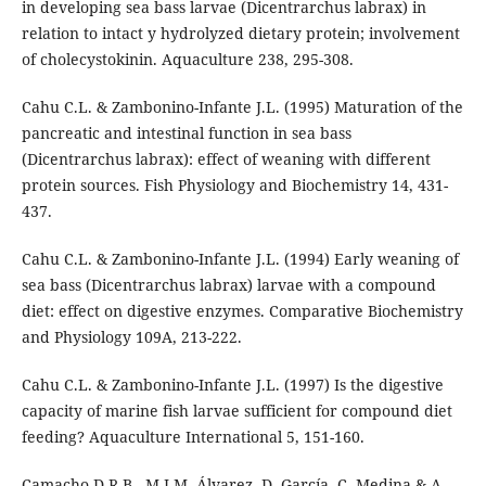
in developing sea bass larvae (Dicentrarchus labrax) in
relation to intact y hydrolyzed dietary protein; involvement
of cholecystokinin. Aquaculture 238, 295-308.
Cahu C.L. & Zambonino-Infante J.L. (1995) Maturation of the
pancreatic and intestinal function in sea bass
(Dicentrarchus labrax): effect of weaning with different
protein sources. Fish Physiology and Biochemistry 14, 431-
437.
Cahu C.L. & Zambonino-Infante J.L. (1994) Early weaning of
sea bass (Dicentrarchus labrax) larvae with a compound
diet: effect on digestive enzymes. Comparative Biochemistry
and Physiology 109A, 213-222.
Cahu C.L. & Zambonino-Infante J.L. (1997) Is the digestive
capacity of marine fish larvae sufficient for compound diet
feeding? Aquaculture International 5, 151-160.
Camacho D.R.B., M.J.M. Álvarez, D. García, C. Medina & A.