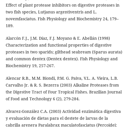
Effect of plant protease inhibitors on digestive proteases in
two fish species, Lutjanus argentiventris and L.
novemfasciatus. Fish Physiology and Biochemistry 24, 179–
189.
Alarcón F.J., J.M. Díaz, F.J. Moyano & E. Abellán (1998)
Characterization and functional properties of digestive
proteases in two sparids; gilthead seabream (Sparus aurata)
and common dentex (Dentex dentex). Fish Physiology and
Biochemistry 19, 257-267.
Alencar R.B., M.M. Biondi, P.M. G. Paiva, V.L. A. Vieira, L.B.
Carvalho Jr. & R. S. Bezerra (2003) Alkaline Proteases from
the Digestive Tract of Four Tropical Fishes. Brazilian Journal
of Food and Technology 6 (2), 279-284.
Alvarez-González C.A. (2003) Actividad enzimática digestiva
y evaluación de dietas para el destete de larvas de la
cabrilla arenera Paralabrax maculatofasciatus (Percoidei: