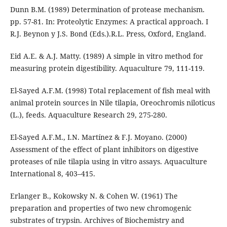
Dunn B.M. (1989) Determination of protease mechanism.
pp. 57-81. In: Proteolytic Enzymes: A practical approach. I
R.J. Beynon y J.S. Bond (Eds.).R.L. Press, Oxford, England.
Eid A.E. & A.J. Matty. (1989) A simple in vitro method for
measuring protein digestibility. Aquaculture 79, 111-119.
El-Sayed A.F.M. (1998) Total replacement of fish meal with
animal protein sources in Nile tilapia, Oreochromis niloticus
(L.), feeds. Aquaculture Research 29, 275-280.
El-Sayed A.F.M., I.N. Martínez & F.J. Moyano. (2000)
Assessment of the effect of plant inhibitors on digestive
proteases of nile tilapia using in vitro assays. Aquaculture
International 8, 403–415.
Erlanger B., Kokowsky N. & Cohen W. (1961) The
preparation and properties of two new chromogenic
substrates of trypsin. Archives of Biochemistry and