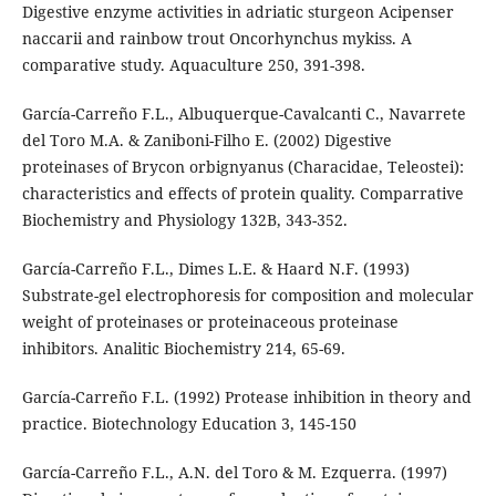
Digestive enzyme activities in adriatic sturgeon Acipenser
naccarii and rainbow trout Oncorhynchus mykiss. A
comparative study. Aquaculture 250, 391-398.
García-Carreño F.L., Albuquerque-Cavalcanti C., Navarrete
del Toro M.A. & Zaniboni-Filho E. (2002) Digestive
proteinases of Brycon orbignyanus (Characidae, Teleostei):
characteristics and effects of protein quality. Comparrative
Biochemistry and Physiology 132B, 343-352.
García-Carreño F.L., Dimes L.E. & Haard N.F. (1993)
Substrate-gel electrophoresis for composition and molecular
weight of proteinases or proteinaceous proteinase
inhibitors. Analitic Biochemistry 214, 65-69.
García-Carreño F.L. (1992) Protease inhibition in theory and
practice. Biotechnology Education 3, 145-150
García-Carreño F.L., A.N. del Toro & M. Ezquerra. (1997)