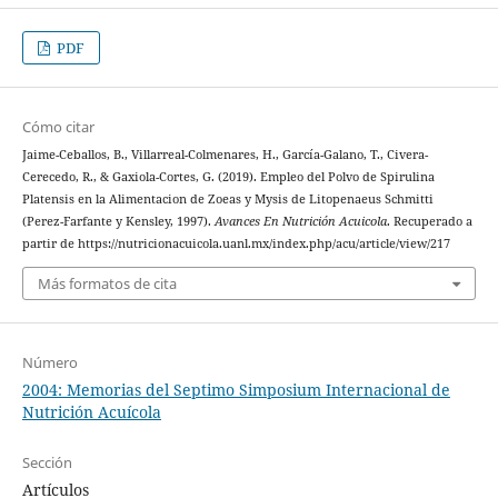
PDF
Cómo citar
Jaime-Ceballos, B., Villarreal-Colmenares, H., García-Galano, T., Civera-
Cerecedo, R., & Gaxiola-Cortes, G. (2019). Empleo del Polvo de Spirulina
Platensis en la Alimentacion de Zoeas y Mysis de Litopenaeus Schmitti
(Perez-Farfante y Kensley, 1997).
Avances En Nutrición Acuicola
. Recuperado a
partir de https://nutricionacuicola.uanl.mx/index.php/acu/article/view/217
Más formatos de cita
Número
2004: Memorias del Septimo Simposium Internacional de
Nutrición Acuícola
Sección
Artículos