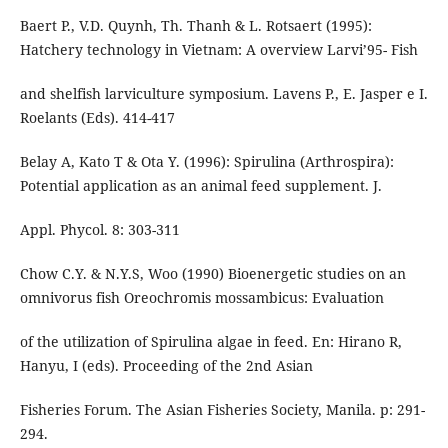
Baert P., V.D. Quynh, Th. Thanh & L. Rotsaert (1995):
Hatchery technology in Vietnam: A overview Larvi’95- Fish
and shelfish larviculture symposium. Lavens P., E. Jasper e I.
Roelants (Eds). 414-417
Belay A, Kato T & Ota Y. (1996): Spirulina (Arthrospira):
Potential application as an animal feed supplement. J.
Appl. Phycol. 8: 303-311
Chow C.Y. & N.Y.S, Woo (1990) Bioenergetic studies on an
omnivorus fish Oreochromis mossambicus: Evaluation
of the utilization of Spirulina algae in feed. En: Hirano R,
Hanyu, I (eds). Proceeding of the 2nd Asian
Fisheries Forum. The Asian Fisheries Society, Manila. p: 291-
294.