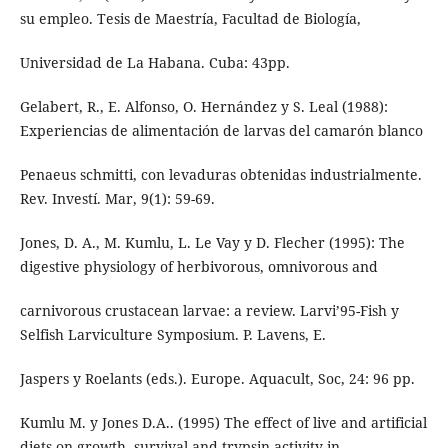
su empleo. Tesis de Maestría, Facultad de Biología,
Universidad de La Habana. Cuba: 43pp.
Gelabert, R., E. Alfonso, O. Hernández y S. Leal (1988):
Experiencias de alimentación de larvas del camarón blanco
Penaeus schmitti, con levaduras obtenidas industrialmente.
Rev. Investí. Mar, 9(1): 59-69.
Jones, D. A., M. Kumlu, L. Le Vay y D. Flecher (1995): The
digestive physiology of herbivorous, omnivorous and
carnivorous crustacean larvae: a review. Larvi’95-Fish y
Selfish Larviculture Symposium. P. Lavens, E.
Jaspers y Roelants (eds.). Europe. Aquacult, Soc, 24: 96 pp.
Kumlu M. y Jones D.A.. (1995) The effect of live and artificial
diets on growth, survival and trypsin activity in