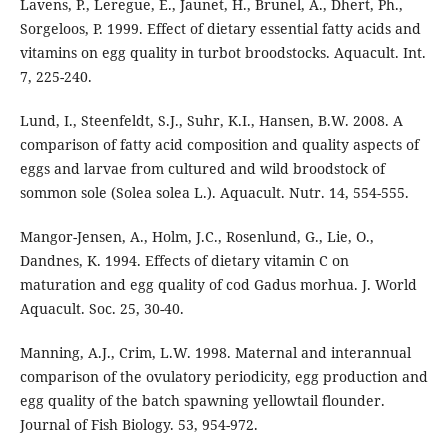
Lavens, P., Leregue, E., Jaunet, H., Brunel, A., Dhert, Ph.,
Sorgeloos, P. 1999. Effect of dietary essential fatty acids and
vitamins on egg quality in turbot broodstocks. Aquacult. Int.
7, 225-240.
Lund, I., Steenfeldt, S.J., Suhr, K.I., Hansen, B.W. 2008. A
comparison of fatty acid composition and quality aspects of
eggs and larvae from cultured and wild broodstock of
sommon sole (Solea solea L.). Aquacult. Nutr. 14, 554-555.
Mangor-Jensen, A., Holm, J.C., Rosenlund, G., Lie, O.,
Dandnes, K. 1994. Effects of dietary vitamin C on
maturation and egg quality of cod Gadus morhua. J. World
Aquacult. Soc. 25, 30-40.
Manning, A.J., Crim, L.W. 1998. Maternal and interannual
comparison of the ovulatory periodicity, egg production and
egg quality of the batch spawning yellowtail flounder.
Journal of Fish Biology. 53, 954-972.