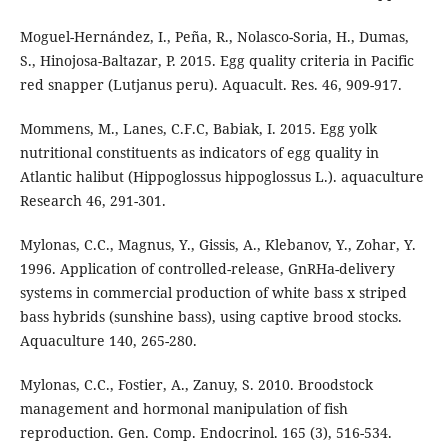
Moguel-Hernández, I., Peña, R., Nolasco-Soria, H., Dumas,
S., Hinojosa-Baltazar, P. 2015. Egg quality criteria in Pacific
red snapper (Lutjanus peru). Aquacult. Res. 46, 909-917.
Mommens, M., Lanes, C.F.C, Babiak, I. 2015. Egg yolk
nutritional constituents as indicators of egg quality in
Atlantic halibut (Hippoglossus hippoglossus L.). aquaculture
Research 46, 291-301.
Mylonas, C.C., Magnus, Y., Gissis, A., Klebanov, Y., Zohar, Y.
1996. Application of controlled-release, GnRHa-delivery
systems in commercial production of white bass x striped
bass hybrids (sunshine bass), using captive brood stocks.
Aquaculture 140, 265-280.
Mylonas, C.C., Fostier, A., Zanuy, S. 2010. Broodstock
management and hormonal manipulation of fish
reproduction. Gen. Comp. Endocrinol. 165 (3), 516-534.