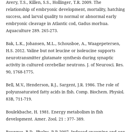
Avery, T.S., Killen, S.S., Hollinger, T.R. 2009. The
relationship of embryonic development, mortality, hatching
success, and larval quality to normal or abnormal early
embryonic cleavage in Atlantic cod, Gadus morhua.
Aquaculture 289. 265-273.
Bak, L.K., Johansen, M.L., Schousboe, A., Waagepetersen,
H.S. 2012. Valine but not leucine or isoleucine supports
neurotransmitter glutamate synthesis during synaptic
activity in cultured cerebellar neutrons. J. of Neurosci. Res.
90, 1768-1775.
Bell, M.V., Henderson, R.J., Sargent, J.R. 1986. The role of
polyunsaturated fatty acids in fish. Comp. Biochem. Physiol.
83B, 711-719.
Boulekbache, H. 1981. Energy metabolism in fish
development. Amer. Zool. 21 : 377- 389.
Bourque, B.D., Phelps, R.P. 2007. Induced spawning and egg