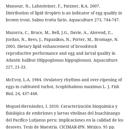
Mansour, N., Lahnsteiner, F., Patzner, R.A. 2007.
Distribution of lipid droplets is an indicator of egg quality in
brown trout, Salmo trutta fario. Aquaculture 273, 744-747.
Mazorra, C., Bruce, M., Bell, J.G., Davie, A., Alorend, E.,
Jordan, N., Rees, J., Papanikos, N., Porter, M., Bromage, N.
2003. Dietary lipid enhancement of broodstock
reproductive performance and egg and larval quality in
Atlantic halibut (Hippoglossus hippoglossus). Aquaculture
227, 21-33.
McEvoy, L.A. 1984. Ovulatory rhythms and over-ripening of
eggs in cultivated turbot, Scophthalmus maximus L. J. Fish
Biol. 24, 437-448.
Moguel-Hernández, I. 2010. Caracterización bioquímica y
fisiológica de embriones y larvas vitelinas del huachinango
del Pacífico Lutjanus peru: implicaciones en la calidad de los
desoves. Tesis de Maestría. CICIMAR-IPN. México. 95 pp.