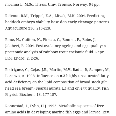
morhua L. M.Sc. Thesis. Univ. Tromso, Norway, 64 pp.
Rideout, R.M., Trippel, E.A., Litvak, M.K. 2004. Predicting
haddock embryo viability base don early cleavage patterns.
Aquaculture 230, 215-228.
Rime, H., Guitton, N., Pineau, C., Bonnet, E., Bobe, J.,
Jalabert, B. 2004. Post-ovulatory ageing and egg quality: a
proteomic analysis of rainbow trout coelomic fluid. Repr.
Biol. Endoc. 2, 2-26.
Rodríguez, C., Cejas, J.R., Martín, M.V., Badia, P., Samper, M.,
Lorenzo, A. 1998. Influence on n-3 highly unsaturated fatty
acid deficiency on the lipid composition of brood stock gilt
head sea bream (Sparus aurata L.) and on egg quality. Fish
Physiol. Biochem. 18, 177-187.
Ronnestad, I., Fyhn, H.J. 1993. Metabolic aspoects of free
amino acids in developing marine fish eggs and larvae. Rev.