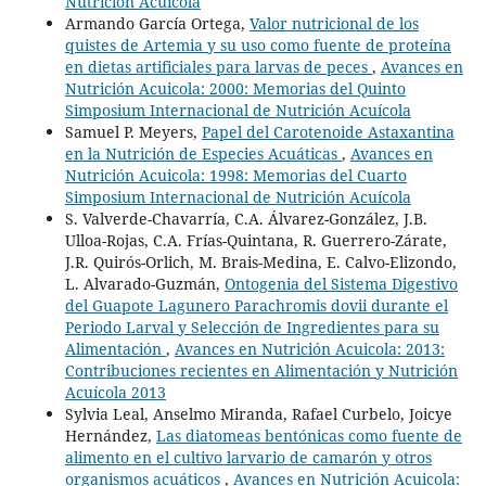
Nutrición Acuícola
Armando García Ortega,
Valor nutricional de los
quistes de Artemia y su uso como fuente de proteína
en dietas artificiales para larvas de peces
,
Avances en
Nutrición Acuicola: 2000: Memorias del Quinto
Simposium Internacional de Nutrición Acuícola
Samuel P. Meyers,
Papel del Carotenoide Astaxantina
en la Nutrición de Especies Acuáticas
,
Avances en
Nutrición Acuicola: 1998: Memorias del Cuarto
Simposium Internacional de Nutrición Acuícola
S. Valverde-Chavarría, C.A. Álvarez-González, J.B.
Ulloa-Rojas, C.A. Frías-Quintana, R. Guerrero-Zárate,
J.R. Quirós-Orlich, M. Brais-Medina, E. Calvo-Elizondo,
L. Alvarado-Guzmán,
Ontogenia del Sistema Digestivo
del Guapote Lagunero Parachromis dovii durante el
Periodo Larval y Selección de Ingredientes para su
Alimentación
,
Avances en Nutrición Acuicola: 2013:
Contribuciones recientes en Alimentación y Nutrición
Acuícola 2013
Sylvia Leal, Anselmo Miranda, Rafael Curbelo, Joicye
Hernández,
Las diatomeas bentónicas como fuente de
alimento en el cultivo larvario de camarón y otros
organismos acuáticos
,
Avances en Nutrición Acuicola: