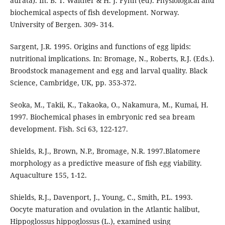
aurata). In: B. T. Walther & H. J. Fyhn (ed). Physiological and
biochemical aspects of fish development. Norway.
University of Bergen. 309- 314.
Sargent, J.R. 1995. Origins and functions of egg lipids:
nutritional implications. In: Bromage, N., Roberts, R.J. (Eds.).
Broodstock management and egg and larval quality. Black
Science, Cambridge, UK, pp. 353-372.
Seoka, M., Takii, K., Takaoka, O., Nakamura, M., Kumai, H.
1997. Biochemical phases in embryonic red sea bream
development. Fish. Sci 63, 122-127.
Shields, R.J., Brown, N.P., Bromage, N.R. 1997.Blatomere
morphology as a predictive measure of fish egg viability.
Aquaculture 155, 1-12.
Shields, R.J., Davenport, J., Young, C., Smith, P.L. 1993.
Oocyte maturation and ovulation in the Atlantic halibut,
Hippoglossus hippoglossus (L.), examined using