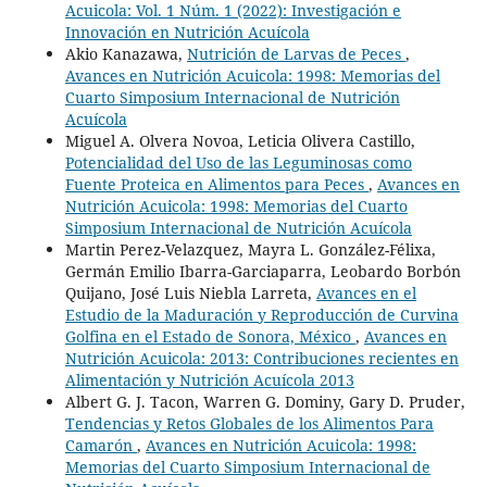
Acuicola: Vol. 1 Núm. 1 (2022): Investigación e
Innovación en Nutrición Acuícola
Akio Kanazawa,
Nutrición de Larvas de Peces
,
Avances en Nutrición Acuicola: 1998: Memorias del
Cuarto Simposium Internacional de Nutrición
Acuícola
Miguel A. Olvera Novoa, Leticia Olivera Castillo,
Potencialidad del Uso de las Leguminosas como
Fuente Proteica en Alimentos para Peces
,
Avances en
Nutrición Acuicola: 1998: Memorias del Cuarto
Simposium Internacional de Nutrición Acuícola
Martin Perez-Velazquez, Mayra L. González-Félixa,
Germán Emilio Ibarra-Garciaparra, Leobardo Borbón
Quijano, José Luis Niebla Larreta,
Avances en el
Estudio de la Maduración y Reproducción de Curvina
Golfina en el Estado de Sonora, México
,
Avances en
Nutrición Acuicola: 2013: Contribuciones recientes en
Alimentación y Nutrición Acuícola 2013
Albert G. J. Tacon, Warren G. Dominy, Gary D. Pruder,
Tendencias y Retos Globales de los Alimentos Para
Camarón
,
Avances en Nutrición Acuicola: 1998:
Memorias del Cuarto Simposium Internacional de