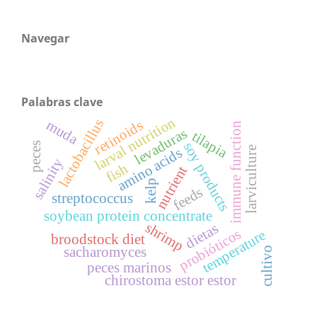
Navegar
Palabras clave
larval nutrition
lactobacillus
muda
retinoids
immune function
levaduras
tilapia
soy products
peces
larviculture
amino acids
salinity
fish
nutrient
kelp
feeds
streptococcus
soybean protein concentrate
shrimp
dietas
probióticos
temperature
broodstock diet
sacharomyces
cultivo
peces marinos
chirostoma estor estor