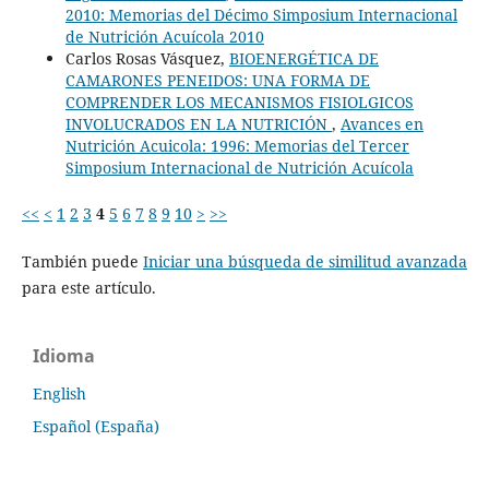
2010: Memorias del Décimo Simposium Internacional
de Nutrición Acuícola 2010
Carlos Rosas Vásquez,
BIOENERGÉTICA DE
CAMARONES PENEIDOS: UNA FORMA DE
COMPRENDER LOS MECANISMOS FISIOLGICOS
INVOLUCRADOS EN LA NUTRICIÓN
,
Avances en
Nutrición Acuicola: 1996: Memorias del Tercer
Simposium Internacional de Nutrición Acuícola
<<
<
1
2
3
4
5
6
7
8
9
10
>
>>
También puede
Iniciar una búsqueda de similitud avanzada
para este artículo.
Idioma
English
Español (España)