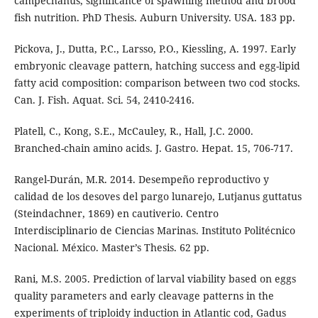
campechanus, significance of spawning method and brood
fish nutrition. PhD Thesis. Auburn University. USA. 183 pp.
Pickova, J., Dutta, P.C., Larsso, P.O., Kiessling, A. 1997. Early
embryonic cleavage pattern, hatching success and egg-lipid
fatty acid composition: comparison between two cod stocks.
Can. J. Fish. Aquat. Sci. 54, 2410-2416.
Platell, C., Kong, S.E., McCauley, R., Hall, J.C. 2000.
Branched-chain amino acids. J. Gastro. Hepat. 15, 706-717.
Rangel-Durán, M.R. 2014. Desempeño reproductivo y
calidad de los desoves del pargo lunarejo, Lutjanus guttatus
(Steindachner, 1869) en cautiverio. Centro
Interdisciplinario de Ciencias Marinas. Instituto Politécnico
Nacional. México. Master’s Thesis. 62 pp.
Rani, M.S. 2005. Prediction of larval viability based on eggs
quality parameters and early cleavage patterns in the
experiments of triploidy induction in Atlantic cod, Gadus