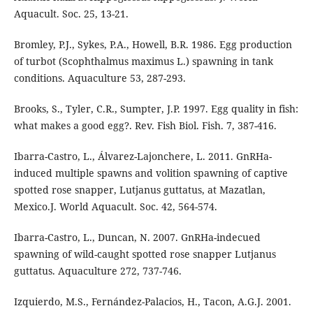
Aquacult. Soc. 25, 13-21.
Bromley, P.J., Sykes, P.A., Howell, B.R. 1986. Egg production
of turbot (Scophthalmus maximus L.) spawning in tank
conditions. Aquaculture 53, 287-293.
Brooks, S., Tyler, C.R., Sumpter, J.P. 1997. Egg quality in fish:
what makes a good egg?. Rev. Fish Biol. Fish. 7, 387-416.
Ibarra-Castro, L., Álvarez-Lajonchere, L. 2011. GnRHa-
induced multiple spawns and volition spawning of captive
spotted rose snapper, Lutjanus guttatus, at Mazatlan,
Mexico.J. World Aquacult. Soc. 42, 564-574.
Ibarra-Castro, L., Duncan, N. 2007. GnRHa-indecued
spawning of wild-caught spotted rose snapper Lutjanus
guttatus. Aquaculture 272, 737-746.
Izquierdo, M.S., Fernández-Palacios, H., Tacon, A.G.J. 2001.