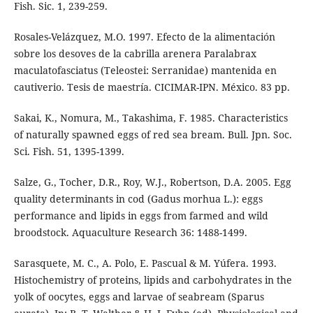
Fish. Sic. 1, 239-259.
Rosales-Velázquez, M.O. 1997. Efecto de la alimentación
sobre los desoves de la cabrilla arenera Paralabrax
maculatofasciatus (Teleostei: Serranidae) mantenida en
cautiverio. Tesis de maestría. CICIMAR-IPN. México. 83 pp.
Sakai, K., Nomura, M., Takashima, F. 1985. Characteristics
of naturally spawned eggs of red sea bream. Bull. Jpn. Soc.
Sci. Fish. 51, 1395-1399.
Salze, G., Tocher, D.R., Roy, W.J., Robertson, D.A. 2005. Egg
quality determinants in cod (Gadus morhua L.): eggs
performance and lipids in eggs from farmed and wild
broodstock. Aquaculture Research 36: 1488-1499.
Sarasquete, M. C., A. Polo, E. Pascual & M. Yúfera. 1993.
Histochemistry of proteins, lipids and carbohydrates in the
yolk of oocytes, eggs and larvae of seabream (Sparus