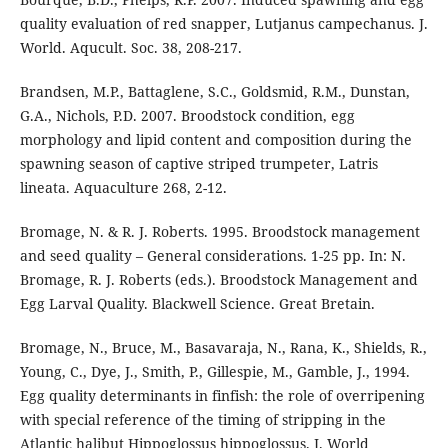
quality evaluation of red snapper, Lutjanus campechanus. J.
World. Aqucult. Soc. 38, 208-217.
Brandsen, M.P., Battaglene, S.C., Goldsmid, R.M., Dunstan,
G.A., Nichols, P.D. 2007. Broodstock condition, egg
morphology and lipid content and composition during the
spawning season of captive striped trumpeter, Latris
lineata. Aquaculture 268, 2-12.
Bromage, N. & R. J. Roberts. 1995. Broodstock management
and seed quality – General considerations. 1-25 pp. In: N.
Bromage, R. J. Roberts (eds.). Broodstock Management and
Egg Larval Quality. Blackwell Science. Great Bretain.
Bromage, N., Bruce, M., Basavaraja, N., Rana, K., Shields, R.,
Young, C., Dye, J., Smith, P., Gillespie, M., Gamble, J., 1994.
Egg quality determinants in finfish: the role of overripening
with special reference of the timing of stripping in the
Atlantic halibut Hippoglossus hippoglossus. J. World