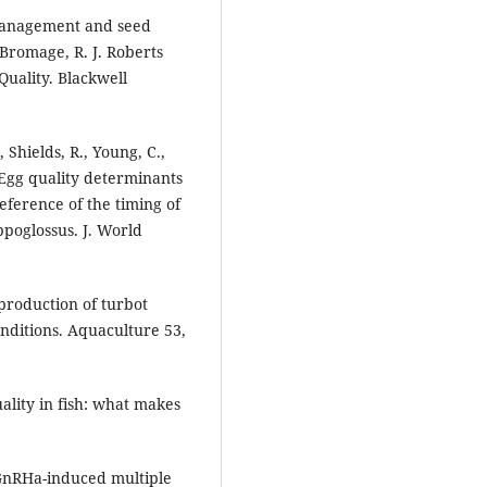
 management and seed
 Bromage, R. J. Roberts
uality. Blackwell
 Shields, R., Young, C.,
4. Egg quality determinants
reference of the timing of
ppoglossus. J. World
 production of turbot
nditions. Aquaculture 53,
uality in fish: what makes
 GnRHa-induced multiple