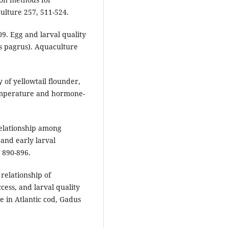
ulture 257, 511-524.
009. Egg and larval quality
s pagrus). Aquaculture
y of yellowtail flounder,
temperature and hormone-
 relationship among
 and early larval
, 890-896.
 relationship of
ess, and larval quality
 in Atlantic cod, Gadus