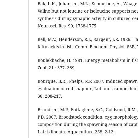
Bak, L.K., Johansen, M.L., Schousboe, A., Waage
Valine but not leucine or isoleucine supports n
synthesis during synaptic activity in cultured ce
Neurosci. Res. 90, 1768-1775.
Bell, M.V., Henderson, R.J., Sargent, J.R. 1986. 
fatty acids in fish. Comp. Biochem. Physiol. 83B,
Boulekbache, H. 1981. Energy metabolism in fi
Zool. 21 : 377- 389.
Bourque, B.D., Phelps, R.P. 2007. Induced spawn
evaluation of red snapper, Lutjanus campechanus
38, 208-217.
Brandsen, M.P., Battaglene, S.C., Goldsmid, R.M.,
P.D. 2007. Broodstock condition, egg morphology
composition during the spawning season of capt
Latris lineata. Aquaculture 268, 2-12.