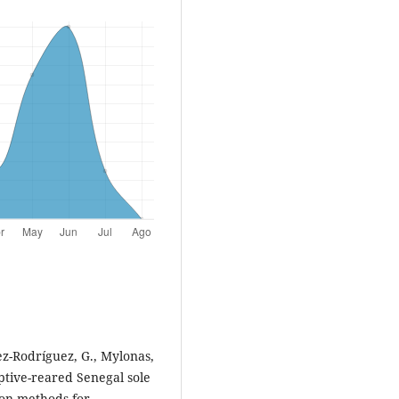
nez-Rodríguez, G., Mylonas,
aptive-reared Senegal sole
ion methods for