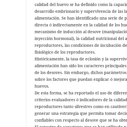
calidad del huevo se ha definido como la capac
desarrollo embrionario y supervivencia de las l
alimentación. Se han identificado una serie de
directa ó indirectamente en la calidad de los h
mecanismo de inducción al desove (manipulació
inyección hormonal), la calidad nutricional del 
reproductores, las condiciones de incubación de
fisiológico de los reproductores.
Históricamente, la tasa de eclosión y la supervi
alimentación han sido los caracteres principales
de los desoves. Sin embargo, dichos parámetro
sobre los factores que puedan explicar ó mejorar
huevos.
De esta forma, se ha reportado el uso de difere
criterios evaluadores ó indicadores de la calida
reproductores tanto silvestres como en cautiveri
generar una estrategia que permita tomar decis
confiables con respecto al desove que se ha obt
El espectro de caracteres que se han utilizado p