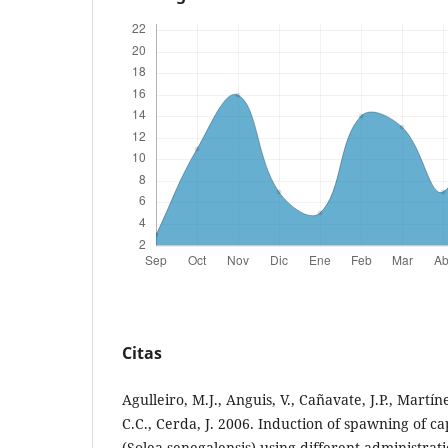
Citas
Agulleiro, M.J., Anguis, V., Cañavate, J.P., Martí
C.C., Cerda, J. 2006. Induction of spawning of c
(Solea senegalensis) using different administrat