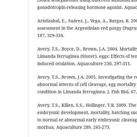
gonadotropin-releasing hormone agonist. Aquac
Aristizabal, E., Suárez, J., Vega, A., Bargas, R. 2
assessment in the Argentinian red porgy (Pagru
187, 329-334.
Avery, T.S., Boyce, D., Brown, J.A. 2004. Mortalit
Limanda ferruginea (Storer), eggs: Effects of 
induced ovulation. Aquaculture 230, 297-311.
Avery, T.S., Brown, J.A. 2005. Investigating the
abnormal àtterns of cell cleavage, egg mortality
condition in Limanda ferruginea. J. Fish Biol. 67
Avery, T.S., Killen, S.S., Hollinger, T.R. 2009. The
embryonic development, mortality, hatching succ
to normal or abnormal early embryonic cleavage
morhua. Aquaculture 289. 265-273.