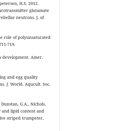
petersen, H.S. 2012.
eurotransmitter glutamate
rebellar neutrons. J. of
The role of polyunsaturated
 711-719.
sh development. Amer.
ing and egg quality
. J. World. Aqucult. Soc.
 Dunstan, G.A., Nichols,
 and lipid content and
ive striped trumpeter,