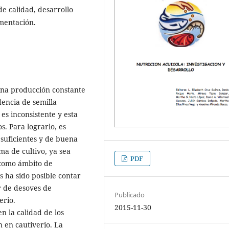
e calidad, desarrollo
mentación.
 una producción constante
dencia de semilla
 es inconsistente y esta
. Para lograrlo, es
suficientes y de buena
a de cultivo, ya sea
PDF
 como ámbito de
s ha sido posible contar
r de desoves de
Publicado
erio.
2015-11-30
en la calidad de los
 en cautiverio. La