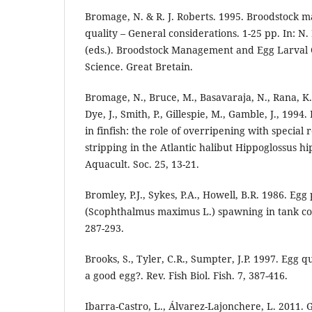
Bromage, N. & R. J. Roberts. 1995. Broodstock
quality – General considerations. 1-25 pp. In: N.
(eds.). Broodstock Management and Egg Larval Q
Science. Great Bretain.
Bromage, N., Bruce, M., Basavaraja, N., Rana, K.,
Dye, J., Smith, P., Gillespie, M., Gamble, J., 199
in finfish: the role of overripening with special 
stripping in the Atlantic halibut Hippoglossus hi
Aquacult. Soc. 25, 13-21.
Bromley, P.J., Sykes, P.A., Howell, B.R. 1986. Egg
(Scophthalmus maximus L.) spawning in tank co
287-293.
Brooks, S., Tyler, C.R., Sumpter, J.P. 1997. Egg q
a good egg?. Rev. Fish Biol. Fish. 7, 387-416.
Ibarra-Castro, L., Álvarez-Lajonchere, L. 2011.