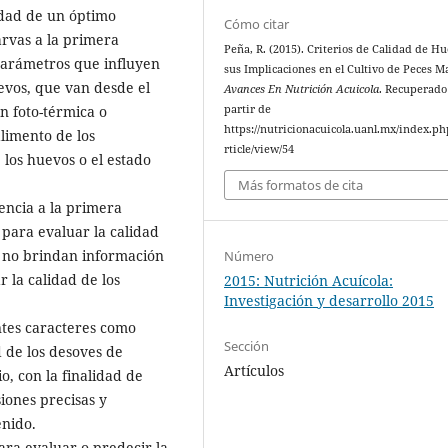
idad de un óptimo
Cómo citar
arvas a la primera
Peña, R. (2015). Criterios de Calidad de Hu
 parámetros que influyen
sus Implicaciones en el Cultivo de Peces M
uevos, que van desde el
Avances En Nutrición Acuicola
. Recuperado
n foto-térmica o
partir de
https://nutricionacuicola.uanl.mx/index.ph
alimento de los
rticle/view/54
 los huevos o el estado
Más formatos de cita
vencia a la primera
 para evaluar la calidad
s no brindan información
Número
 la calidad de los
2015: Nutrición Acuícola:
Investigación y desarrollo 2015
ntes caracteres como
Sección
d de los desoves de
Artículos
o, con la finalidad de
iones precisas y
enido.
ara evaluar o predecir la