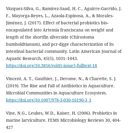
Vázquez-Silva, G., Ramírez-Saad, H. C., Aguirre-Garrido, J.
F., Mayorga-Reyes, L., Azaola-Espinosa, A., & Morales-
Jiménez, J. (2017). Effect of bacterial probiotics bio-
encapsulated into Artemia franciscana on weight and
length of the shortfin silverside (Chirostoma
humboldtianum), and pcr-dgge characterization of its
intestinal bacterial community. Latin American Journal of
Aquatic Research, 45(5), 1031–1043.
https://doi.org/10.3856/vol45-issue5-fulltext-18
Vincent, A. T., Gauthier, J., Derome, N., & Charette, S. J.
(2019). The Rise and Fall of Antibiotics in Aquaculture.
Microbial Communities in Aquaculture Ecosystem.
https://doi.org/10.1007/978-3-030-16190-3_1
Vine, N.G., Leukes, W.D., Kaiser, H. (2006). Probiotics in
marine larviculture. FEMS Microbiology Reviews 30, 404-
427