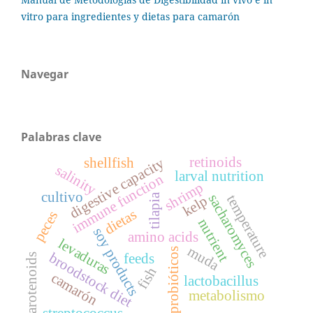
vitro para ingredientes y dietas para camarón
Navegar
Palabras clave
retinoids
digestive capacity
shellfish
salinity
larval nutrition
immune function
shrimp
cultivo
sacharomyces
tilapia
temperature
kelp
dietas
peces
nutrient
soy products
amino acids
levaduras
muda
probióticos
broodstock diet
feeds
carotenoids
fish
camarón
lactobacillus
metabolismo