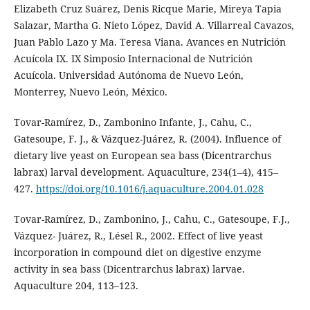
Elizabeth Cruz Suárez, Denis Ricque Marie, Mireya Tapia
Salazar, Martha G. Nieto López, David A. Villarreal Cavazos,
Juan Pablo Lazo y Ma. Teresa Viana. Avances en Nutrición
Acuícola IX. IX Simposio Internacional de Nutrición
Acuícola. Universidad Autónoma de Nuevo León,
Monterrey, Nuevo León, México.
Tovar-Ramírez, D., Zambonino Infante, J., Cahu, C.,
Gatesoupe, F. J., & Vázquez-Juárez, R. (2004). Influence of
dietary live yeast on European sea bass (Dicentrarchus
labrax) larval development. Aquaculture, 234(1–4), 415–
427.
https://doi.org/10.1016/j.aquaculture.2004.01.028
Tovar-Ramírez, D., Zambonino, J., Cahu, C., Gatesoupe, F.J.,
Vázquez- Juárez, R., Lésel R., 2002. Effect of live yeast
incorporation in compound diet on digestive enzyme
activity in sea bass (Dicentrarchus labrax) larvae.
Aquaculture 204, 113–123.