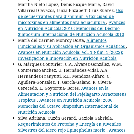
Martha Nieto-López, Denis Ricque-Marie, David
Villarreal-Cavazos, Lucia Elizabeth Cruz-Suárez,
Uso
de secuestrantes para disminuir la toxicidad de
micotoxinas en alimentos para acuacultura
,
Avances
en Nutrición Acuicola: 2010: Memorias del Décimo
Simposium Internacional de Nutrición Acuícola 2010
María del Carmen Monroy Dosta,
Alimentos
Funcionales y su Aplicación en Organismos Acuáticos
,
Avances en Nutrición Acuicola: Vol. 1 Núm. 1 (2022):
Investigación e Innovación en Nutrición Acuícola
G. Márquez-Couturier, C.A. Alvarez-González, W.M.
Contreras-Sánchez, U. Hernández-Vidal, A.A.
Hernández-Franyutti, R.E. Mendoza-Alfaro, C.
Aguilera-González, T. García-Galano, R. Civera-
Cerecedo, E. Goytortua- Bores,
Avances en la
Alimentación y Nutrición del Pejelagarto Atractosteus
Tropicus
,
Avances en Nutrición Acuicola: 2006:
Memorías del Octavo Simposium Internacional de
Nutrición Acuícola
Silva Adriana, Cuzón Gerard, Gaxiola Gabriela,
Requerimientos de Proteína y Energía en Juveniles
Silvestres del Mero rojo Epinephelus morio
,
Avances