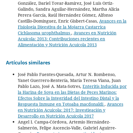
González, Dariel Tovar-Ramírez, José Luis Ortiz-
Galindo, Sandra Aguilar-Hernández, Martha Alicia
Perera García, Raúl Hernández Gómez, Alfonso
Castillo-Domínguez, Enric Gisbert-Casas,
Avances en la
Fisiología Digestiva de la Mojarra Castarrica
Cichlasoma urophthalmus
,
Avances en Nutrición
Acuicola: 2013: Contribuciones recientes en
Alimentación y Nutrición Acuícola 2013
Artículos similares
José Pablo Fuentes-Quesada, Artur N. Rombenso,
Yanet Guerrero-Rentería, María Teresa Viana, Juan
Pablo Lazo, José A. Mata-Sotres,
Enteritis Inducida por
la Harina de Soya en las Dietas de Peces Marinos:
Efectos Sobre la Integridad del Intestino Distal y la
Respuesta Inmune en Totoaba macdonaldi
,
Avances
en Nutrición Acuicola: 2017: Investigación y
Desarrollo en Nutrición Acuícola 2017
Angel I. Campa-Córdova, Artemio Hernández-
Salmerón, Felipe Ascencio-Valle, Gabriel Aguirre-