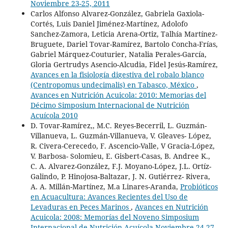
Noviembre 23-25, 2011
Carlos Alfonso Alvarez-González, Gabriela Gaxiola-
Cortés, Luis Daniel Jiménez-Martínez, Adolofo
Sanchez-Zamora, Leticia Arena-Ortiz, Talhía Martínez-
Bruguete, Dariel Tovar-Ramírez, Bartolo Concha-Frías,
Gabriel Márquez-Couturier, Natalia Perales-García,
Gloria Gertrudys Asencio-Alcudia, Fidel Jesús-Ramírez,
Avances en la fisiología digestiva del robalo blanco
(Centropomus undecimalis) en Tabasco, México
,
Avances en Nutrición Acuicola: 2010: Memorias del
Décimo Simposium Internacional de Nutrición
Acuícola 2010
D. Tovar-Ramírez,, M.C. Reyes-Becerril, L. Guzmán-
Villanueva, L. Guzmán-Villanueva, V. Gleaves- López,
R. Civera-Cerecedo, F. Ascencio-Valle, V Gracia-López,
V. Barbosa- Solomieu, E. Gisbert-Casas, B. Andree K.,
C. A. Alvarez-González, F.J. Moyano-López, J.L. Ortíz-
Galindo, P. Hinojosa-Baltazar, J. N. Gutiérrez- Rivera,
A. A. Millán-Martínez, M.a Linares-Aranda,
Probióticos
en Acuacultura: Avances Recientes del Uso de
Levaduras en Peces Marinos
,
Avances en Nutrición
Acuicola: 2008: Memorías del Noveno Simposium
Internacional de Nutrición Acuícola Noviembre 24-27,