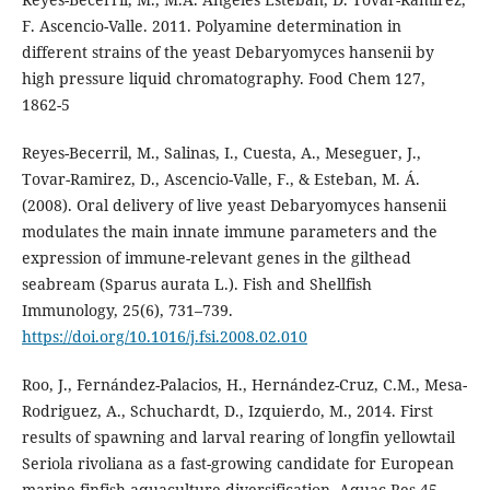
F. Ascencio-Valle. 2011. Polyamine determination in
different strains of the yeast Debaryomyces hansenii by
high pressure liquid chromatography. Food Chem 127,
1862-5
Reyes-Becerril, M., Salinas, I., Cuesta, A., Meseguer, J.,
Tovar-Ramirez, D., Ascencio-Valle, F., & Esteban, M. Á.
(2008). Oral delivery of live yeast Debaryomyces hansenii
modulates the main innate immune parameters and the
expression of immune-relevant genes in the gilthead
seabream (Sparus aurata L.). Fish and Shellfish
Immunology, 25(6), 731–739.
https://doi.org/10.1016/j.fsi.2008.02.010
Roo, J., Fernández-Palacios, H., Hernández-Cruz, C.M., Mesa-
Rodriguez, A., Schuchardt, D., Izquierdo, M., 2014. First
results of spawning and larval rearing of longfin yellowtail
Seriola rivoliana as a fast-growing candidate for European
marine finfish aquaculture diversification. Aquac Res 45,