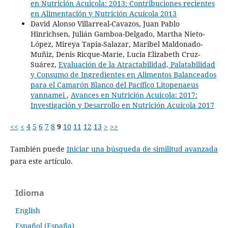
en Nutrición Acuicola: 2013: Contribuciones recientes
en Alimentación y Nutrición Acuícola 2013
David Alonso Villarreal-Cavazos, Juan Pablo
Hinrichsen, Julián Gamboa-Delgado, Martha Nieto-
López, Mireya Tapia-Salazar, Maribel Maldonado-
Muñiz, Denis Ricque-Marie, Lucía Elizabeth Cruz-
Suárez,
Evaluación de la Atractabilidad, Palatabilidad
y Consumo de Ingredientes en Alimentos Balanceados
para el Camarón Blanco del Pacífico Litopenaeus
vannamei
,
Avances en Nutrición Acuicola: 2017:
Investigación y Desarrollo en Nutrición Acuícola 2017
<<
<
4
5
6
7
8
9
10
11
12
13
>
>>
También puede
Iniciar una búsqueda de similitud avanzada
para este artículo.
Idioma
English
Español (España)