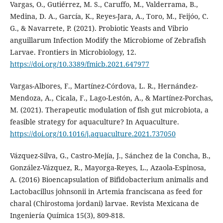
Vargas, O., Gutiérrez, M. S., Caruffo, M., Valderrama, B.,
Medina, D. A., García, K., Reyes-Jara, A., Toro, M., Feijóo, C.
G., & Navarrete, P. (2021). Probiotic Yeasts and Vibrio
anguillarum Infection Modify the Microbiome of Zebrafish
Larvae. Frontiers in Microbiology, 12.
https://doi.org/10.3389/fmicb.2021.647977
Vargas-Albores, F., Martínez-Córdova, L. R., Hernández-
Mendoza, A., Cicala, F., Lago-Lestón, A., & Martínez-Porchas,
M. (2021). Therapeutic modulation of fish gut microbiota, a
feasible strategy for aquaculture? In Aquaculture.
https://doi.org/10.1016/j.aquaculture.2021.737050
Vázquez-Silva, G., Castro-Mejía, J., Sánchez de la Concha, B.,
González-Vázquez, R., Mayorga-Reyes, L., Azaola-Espinosa,
A. (2016) Bioencapsulation of Bifidobacterium animalis and
Lactobacillus johnsonii in Artemia franciscana as feed for
charal (Chirostoma jordani) larvae. Revista Mexicana de
Ingeniería Química 15(3), 809-818.