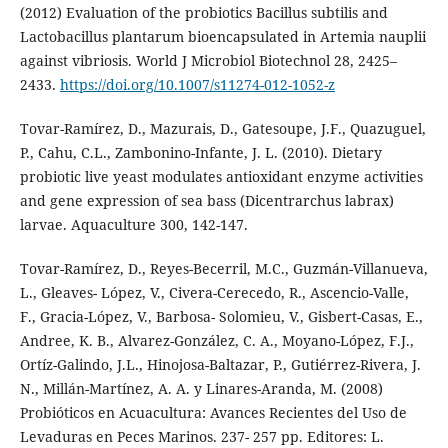
(2012) Evaluation of the probiotics Bacillus subtilis and
Lactobacillus plantarum bioencapsulated in Artemia nauplii
against vibriosis. World J Microbiol Biotechnol 28, 2425–
2433.
https://doi.org/10.1007/s11274-012-1052-z
Tovar-Ramírez, D., Mazurais, D., Gatesoupe, J.F., Quazuguel,
P., Cahu, C.L., Zambonino-Infante, J. L. (2010). Dietary
probiotic live yeast modulates antioxidant enzyme activities
and gene expression of sea bass (Dicentrarchus labrax)
larvae. Aquaculture 300, 142-147.
Tovar-Ramírez, D., Reyes-Becerril, M.C., Guzmán-Villanueva,
L., Gleaves- López, V., Civera-Cerecedo, R., Ascencio-Valle,
F., Gracia-López, V., Barbosa- Solomieu, V., Gisbert-Casas, E.,
Andree, K. B., Alvarez-González, C. A., Moyano-López, F.J.,
Ortíz-Galindo, J.L., Hinojosa-Baltazar, P., Gutiérrez-Rivera, J.
N., Millán-Martínez, A. A. y Linares-Aranda, M. (2008)
Probióticos en Acuacultura: Avances Recientes del Uso de
Levaduras en Peces Marinos. 237- 257 pp. Editores: L.