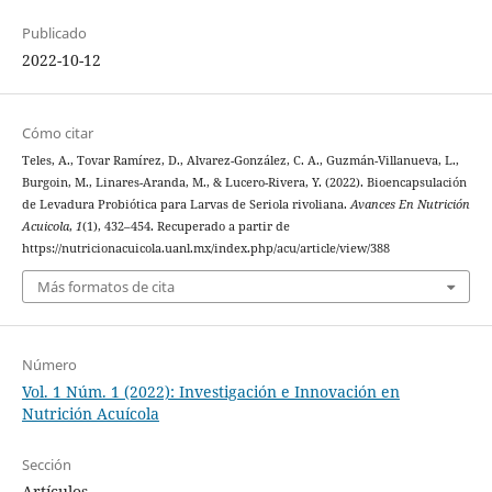
Publicado
2022-10-12
Cómo citar
Teles, A., Tovar Ramírez, D., Alvarez-González, C. A., Guzmán-Villanueva, L.,
Burgoin, M., Linares-Aranda, M., & Lucero-Rivera, Y. (2022). Bioencapsulación
de Levadura Probiótica para Larvas de Seriola rivoliana.
Avances En Nutrición
Acuicola
,
1
(1), 432–454. Recuperado a partir de
https://nutricionacuicola.uanl.mx/index.php/acu/article/view/388
Más formatos de cita
Número
Vol. 1 Núm. 1 (2022): Investigación e Innovación en
Nutrición Acuícola
Sección
Artículos