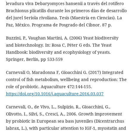
levadura viva Debaryomyces hansenii a través del rotífero
Brachionus plicatilis durante los primeros días de desarrollo
del jurel Seriola rivoliana. Tesis (Maestría en Ciencias). La
Paz, México. Programa de Posgrado del Cibnor. 87 p.
Buzzini, P., Vaughan Martini, A. (2006) Yeast biodiversity
and biotechnology. In: Rosa C, Péter G eds. The Yeast
Handbook: biodiversity and ecophysiology of yeasts.
Springer, Berlín, pp 533-559
Carnevali O, Maradonna F, Gioacchini G. (2017) Integrated
control of fish metabolism, wellbeing and reproduction: The
role of probiotic. Aquaculture 472:144-155.
https://doi.org/10.1016/j.aquaculture.2016.03.037
Carnevali, O., de Vivo, L., Sulpizio, R., Gioacchini, G.,
Olivotto, I., Silvi, S., Cresci, A., 2006. Growth improvement
by probiotic in European sea bass juveniles (Dicentrarchus
labrax, L.), with particular attention to IGF-1, myostatin and