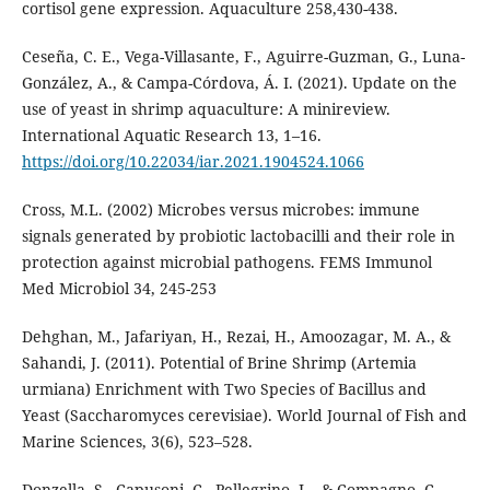
cortisol gene expression. Aquaculture 258,430-438.
Ceseña, C. E., Vega-Villasante, F., Aguirre-Guzman, G., Luna-
González, A., & Campa-Córdova, Á. I. (2021). Update on the
use of yeast in shrimp aquaculture: A minireview.
International Aquatic Research 13, 1–16.
https://doi.org/10.22034/iar.2021.1904524.1066
Cross, M.L. (2002) Microbes versus microbes: immune
signals generated by probiotic lactobacilli and their role in
protection against microbial pathogens. FEMS Immunol
Med Microbiol 34, 245-253
Dehghan, M., Jafariyan, H., Rezai, H., Amoozagar, M. A., &
Sahandi, J. (2011). Potential of Brine Shrimp (Artemia
urmiana) Enrichment with Two Species of Bacillus and
Yeast (Saccharomyces cerevisiae). World Journal of Fish and
Marine Sciences, 3(6), 523–528.
Donzella, S., Capusoni, C., Pellegrino, L., & Compagno, C.