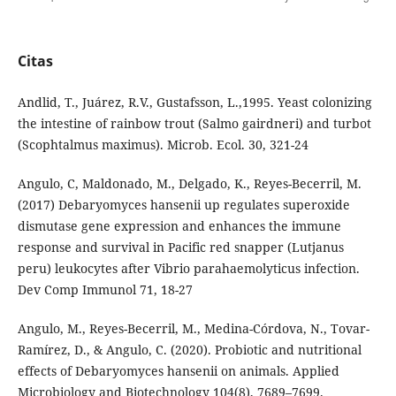
Citas
Andlid, T., Juárez, R.V., Gustafsson, L.,1995. Yeast colonizing
the intestine of rainbow trout (Salmo gairdneri) and turbot
(Scophtalmus maximus). Microb. Ecol. 30, 321-24
Angulo, C, Maldonado, M., Delgado, K., Reyes-Becerril, M.
(2017) Debaryomyces hansenii up regulates superoxide
dismutase gene expression and enhances the immune
response and survival in Pacific red snapper (Lutjanus
peru) leukocytes after Vibrio parahaemolyticus infection.
Dev Comp Immunol 71, 18-27
Angulo, M., Reyes-Becerril, M., Medina-Córdova, N., Tovar-
Ramírez, D., & Angulo, C. (2020). Probiotic and nutritional
effects of Debaryomyces hansenii on animals. Applied
Microbiology and Biotechnology 104(8), 7689–7699.