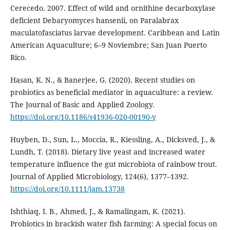
Cerecedo. 2007. Effect of wild and ornithine decarboxylase
deficient Debaryomyces hansenii, on Paralabrax
maculatofasciatus larvae development. Caribbean and Latin
American Aquaculture; 6–9 Noviembre; San Juan Puerto
Rico.
Hasan, K. N., & Banerjee, G. (2020). Recent studies on
probiotics as beneficial mediator in aquaculture: a review.
The Journal of Basic and Applied Zoology.
https://doi.org/10.1186/s41936-020-00190-y
Huyben, D., Sun, L., Moccia, R., Kiessling, A., Dicksved, J., &
Lundh, T. (2018). Dietary live yeast and increased water
temperature influence the gut microbiota of rainbow trout.
Journal of Applied Microbiology, 124(6), 1377–1392.
https://doi.org/10.1111/jam.13738
Ishthiaq, I. B., Ahmed, J., & Ramalingam, K. (2021).
Probiotics in brackish water fish farming: A special focus on