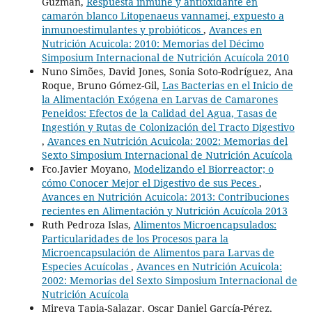
Guzmán,
Respuesta inmune y antioxidante en
camarón blanco Litopenaeus vannamei, expuesto a
inmunoestimulantes y probióticos
,
Avances en
Nutrición Acuicola: 2010: Memorias del Décimo
Simposium Internacional de Nutrición Acuícola 2010
Nuno Simões, David Jones, Sonia Soto-Rodríguez, Ana
Roque, Bruno Gómez-Gil,
Las Bacterias en el Inicio de
la Alimentación Exógena en Larvas de Camarones
Peneidos: Efectos de la Calidad del Agua, Tasas de
Ingestión y Rutas de Colonización del Tracto Digestivo
,
Avances en Nutrición Acuicola: 2002: Memorias del
Sexto Simposium Internacional de Nutrición Acuícola
Fco.Javier Moyano,
Modelizando el Biorreactor; o
cómo Conocer Mejor el Digestivo de sus Peces
,
Avances en Nutrición Acuicola: 2013: Contribuciones
recientes en Alimentación y Nutrición Acuícola 2013
Ruth Pedroza Islas,
Alimentos Microencapsulados:
Particularidades de los Procesos para la
Microencapsulación de Alimentos para Larvas de
Especies Acuícolas
,
Avances en Nutrición Acuicola:
2002: Memorias del Sexto Simposium Internacional de
Nutrición Acuícola
Mireya Tapia-Salazar, Oscar Daniel García-Pérez,