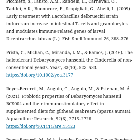
Picchietti, S., Fausto, A.M., Randelli, E., Carnevali, O.,
Taddei, A.R., Buonocore, F., Scapigliati, G., Abelli, L. (2009).
Early treatment with Lactobacillus delbrueckii strain
induces an increase in intestinal T- cells and granulocytes
and modulates immune-related genes of larval
Dicentrarchus labrax (L.). Fish Shell Immunol 26, 368–376
Prista, C., Michán, C., Miranda, I. M., & Ramos, J. (2016). The
halotolerant Debaryomyces hansenii, the Cinderella of non-
conventional yeasts. Yeast, 33(10), 523–533.
https://doi.org/10.1002/yea.3177
Reyes-Becerril, M., Angulo, C., Angulo, M., & Esteban, M. Á.
(2021). Probiotic properties of Debaryomyces hansenii
BCS004 and their immunostimulatory effect in
supplemented diets for gilthead seabream (Sparus aurata).
Aquaculture Research, 52(6), 2715–2726.
https://doi.org/10.1111/are.15123
Reyes-Becerril, M., M.A. Ángeles Esteban, D. Tovar-Ramírez,