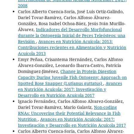
2008
Carlos Alberto Cuenca-Soria, José Luis Ortíz-Galindo,
Dariel Tovar-Ramírez, Carlos Alfonso Álvarez-
González, Rosa Isabel Ochoa-Báez, Jesús Iván Murillo-
Álvarez,
Indicadores del Desarrollo Morfofuncional
durante la Ontogenia Inicial de Peces Teleósteos: una
Revisión
,
Avances en Nutrición Acuicola: 2013:
Contribuciones recientes en Alimentación y Nutrición
Acuícola 2013
Emyr Peñaa, Crisantema Hernández, Carlos Alfonso
Álvarez-González, Leonardo Ibarra-Castro, Patricia
Domínguez-Jiménez,
Change in Protein Digestion
Capacity During Juvenile Fish Ontogeny: Approach on
Spotted Rose Snapper (Lutjanus guttatus)
,
Avances
en Nutrición Acuicola: 2017: Investigación y
Desarrollo en Nutrición Acuícola 2017
Ignacio Fernández, Carlos Alfonso Alvarez-González,
Dariel Tovar-Ramírez, Mario Galaviz,
Non-coding
RNAs: Uncovering their Potential Relevance in Fish
Nutrition
,
Avances en Nutrición Acuicola: 2017:
Investigación y Desarrollo en Nutrición Acuícola 2017
Carlos Alberto Cuenca-Soria, Carlos Alfonso Álvarez-