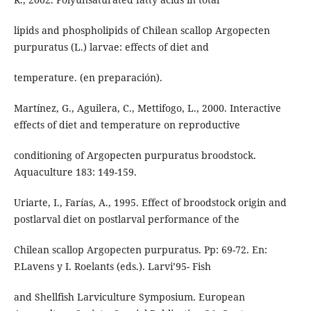
lipids and phospholipids of Chilean scallop Argopecten
purpuratus (L.) larvae: effects of diet and
temperature. (en preparación).
Martínez, G., Aguilera, C., Mettifogo, L., 2000. Interactive
effects of diet and temperature on reproductive
conditioning of Argopecten purpuratus broodstock.
Aquaculture 183: 149-159.
Uriarte, I., Farías, A., 1995. Effect of broodstock origin and
postlarval diet on postlarval performance of the
Chilean scallop Argopecten purpuratus. Pp: 69-72. En:
P.Lavens y I. Roelants (eds.). Larvi’95- Fish
and Shellfish Larviculture Symposium. European