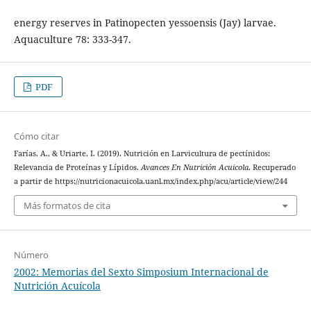
energy reserves in Patinopecten yessoensis (Jay) larvae.
Aquaculture 78: 333-347.
PDF
Cómo citar
Farías, A., & Uriarte, I. (2019). Nutrición en Larvicultura de pectínidos:
Relevancia de Proteínas y Lípidos.
Avances En Nutrición Acuicola
. Recuperado
a partir de https://nutricionacuicola.uanl.mx/index.php/acu/article/view/244
Más formatos de cita
Número
2002: Memorias del Sexto Simposium Internacional de
Nutrición Acuícola