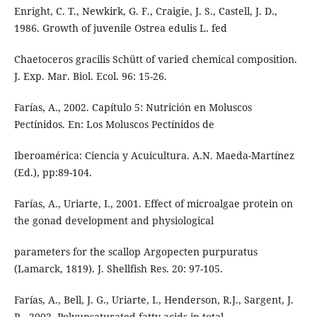
Enright, C. T., Newkirk, G. F., Craigie, J. S., Castell, J. D.,
1986. Growth of juvenile Ostrea edulis L. fed
Chaetoceros gracilis Schütt of varied chemical composition.
J. Exp. Mar. Biol. Ecol. 96: 15-26.
Farías, A., 2002. Capítulo 5: Nutrición en Moluscos
Pectínidos. En: Los Moluscos Pectínidos de
Iberoamérica: Ciencia y Acuicultura. A.N. Maeda-Martínez
(Ed.), pp:89-104.
Farías, A., Uriarte, I., 2001. Effect of microalgae protein on
the gonad development and physiological
parameters for the scallop Argopecten purpuratus
(Lamarck, 1819). J. Shellfish Res. 20: 97-105.
Farías, A., Bell, J. G., Uriarte, I., Henderson, R.J., Sargent, J.
R., 2002. Polyunsaturated fatty acids in total