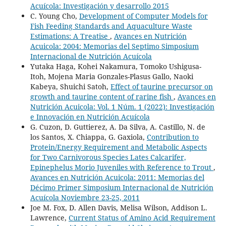
Acuícola: Investigación y desarrollo 2015
C. Young Cho,
Development of Computer Models for
Fish Feeding Standards and Aquaculture Waste
Estimations: A Treatise
,
Avances en Nutrición
Acuicola: 2004: Memorias del Septimo Simposium
Internacional de Nutrición Acuícola
Yutaka Haga, Kohei Nakamura, Tomoko Ushigusa-
Itoh, Mojena Maria Gonzales-Plasus Gallo, Naoki
Kabeya, Shuichi Satoh,
Effect of taurine precursor on
growth and taurine content of rarine fish
,
Avances en
Nutrición Acuicola: Vol. 1 Núm. 1 (2022): Investigación
e Innovación en Nutrición Acuícola
G. Cuzon, D. Guttierez, A. Da Silva, A. Castillo, N. de
los Santos, X. Chiappa, G. Gaxiola,
Contribution to
Protein/Energy Requirement and Metabolic Aspects
for Two Carnivorous Species Lates Calcarifer,
Epinephelus Morio Juveniles with Reference to Trout
,
Avances en Nutrición Acuicola: 2011: Memorias del
Décimo Primer Simposium Internacional de Nutrición
Acuícola Noviembre 23-25, 2011
Joe M. Fox, D. Allen Davis, Melisa Wilson, Addison L.
Lawrence,
Current Status of Amino Acid Requirement