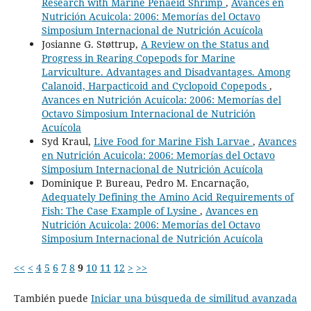
Research with Marine Penaeid Shrimp
,
Avances en
Nutrición Acuicola: 2006: Memorías del Octavo
Simposium Internacional de Nutrición Acuícola
Josianne G. Støttrup,
A Review on the Status and
Progress in Rearing Copepods for Marine
Larviculture. Advantages and Disadvantages. Among
Calanoid, Harpacticoid and Cyclopoid Copepods
,
Avances en Nutrición Acuicola: 2006: Memorías del
Octavo Simposium Internacional de Nutrición
Acuícola
Syd Kraul,
Live Food for Marine Fish Larvae
,
Avances
en Nutrición Acuicola: 2006: Memorías del Octavo
Simposium Internacional de Nutrición Acuícola
Dominique P. Bureau, Pedro M. Encarnação,
Adequately Defining the Amino Acid Requirements of
Fish: The Case Example of Lysine
,
Avances en
Nutrición Acuicola: 2006: Memorías del Octavo
Simposium Internacional de Nutrición Acuícola
<<
<
4
5
6
7
8
9
10
11
12
>
>>
También puede
Iniciar una búsqueda de similitud avanzada