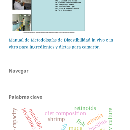
Manual de Metodologías de Digestibilidad in vivo e in
vitro para ingredientes y dietas para camarón
Navegar
Palabras clave
retinoids
levaduras
nutrición
digestive capacity
larviculture
diet composition
artemia
shrimp
lactobacillus
fish
muda