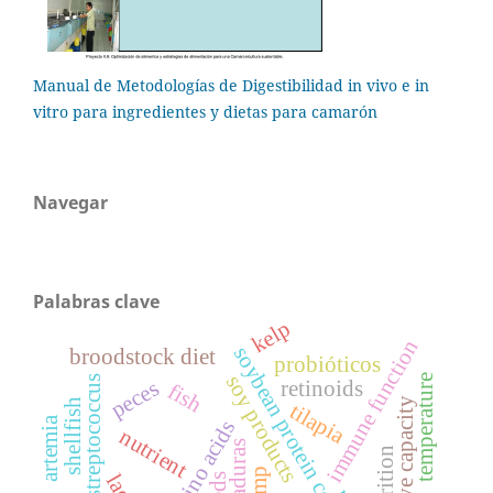
Manual de Metodologías de Digestibilidad in vivo e in
vitro para ingredientes y dietas para camarón
Navegar
Palabras clave
kelp
immune function
soybean protein concentrate
broodstock diet
probióticos
soy products
temperature
streptococcus
peces
retinoids
fish
digestive capacity
shellfish
tilapia
artemia
amino acids
nutrient
levaduras