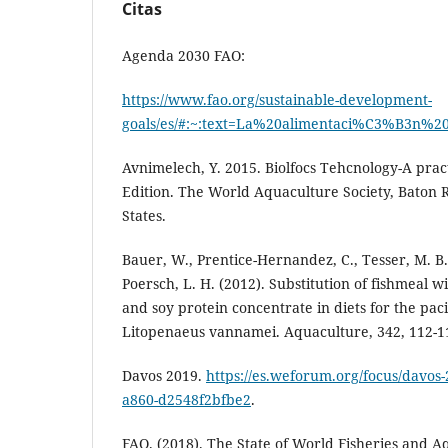
Citas
Agenda 2030 FAO:
https://www.fao.org/sustainable-development-
goals/es/#:~:text=La%20alimentaci%C3%B3n
Avnimelech, Y. 2015. Biolfocs Tehcnology-A prac
Edition. The World Aquaculture Society, Baton 
States.
Bauer, W., Prentice-Hernandez, C., Tesser, M. B.
Poersch, L. H. (2012). Substitution of fishmeal w
and soy protein concentrate in diets for the pac
Litopenaeus vannamei. Aquaculture, 342, 112-1
Davos 2019.
https://es.weforum.org/focus/davos
a860-d2548f2bfbe2
.
FAO. (2018). The State of World Fisheries and 