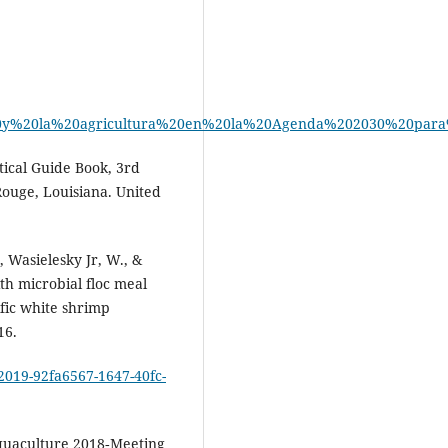
%20y%20la%20agricultura%20en%20la%20Agenda%202030%20par
tical Guide Book, 3rd
Rouge, Louisiana. United
, Wasielesky Jr, W., &
ith microbial floc meal
ific white shrimp
16.
-2019-92fa6567-1647-40fc-
Aquaculture 2018‐Meeting