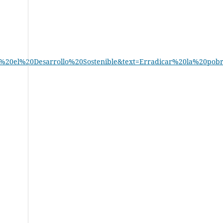
a%20el%20Desarrollo%20Sostenible&text=Erradicar%20la%20p