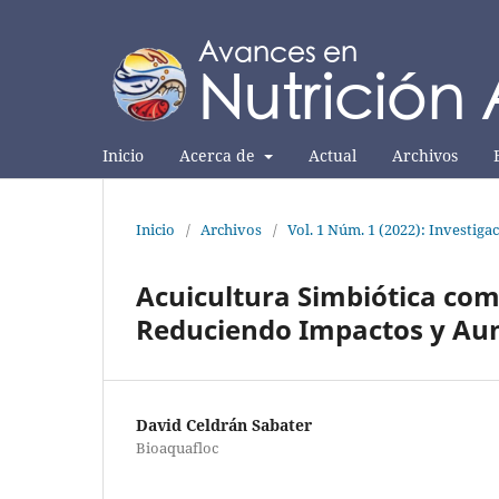
Inicio
Acerca de
Actual
Archivos
Inicio
/
Archivos
/
Vol. 1 Núm. 1 (2022): Investiga
Acuicultura Simbiótica co
Reduciendo Impactos y Au
David Celdrán Sabater
Bioaquafloc