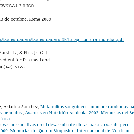
BY-NC-SA 3.0 IGO.
-13 de octubre, Roma 2009
cs/Issues_papers/Issues_papers_SP/La_agricultura_mundial.pdf
sh, L., & Flick Jr, G. J.
redient for fish meal and
6(1-2), 51-57.
ez, Ariadna Sánchez,
Metabolitos sanguíneos como herramientas p
es peneidos
,
Avances en Nutrición Acuicola: 2002: Memorias del S
ícola
evas perspectivas en el desarrollo de dietas para larvas de peces
2000: Memorias del Quinto Simposium Internacional de Nutrición