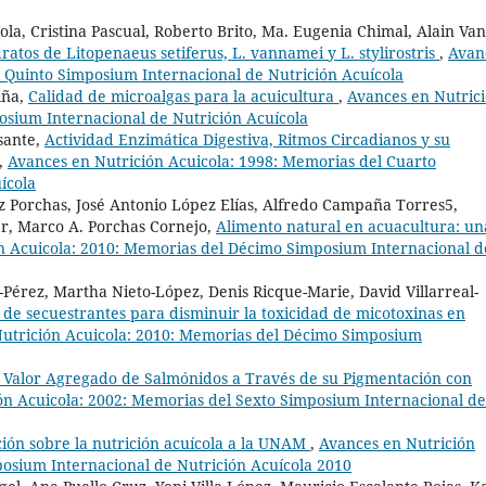
la, Cristina Pascual, Roberto Brito, Ma. Eugenia Chimal, Alain Van
ratos de Litopenaeus setiferus, L. vannamei y L. stylirostris
,
Avan
l Quinto Simposium Internacional de Nutrición Acuícola
iña,
Calidad de microalgas para la acuicultura
,
Avances en Nutric
osium Internacional de Nutrición Acuícola
sante,
Actividad Enzimática Digestiva, Ritmos Circadianos y su
,
Avances en Nutrición Acuicola: 1998: Memorias del Cuarto
ícola
z Porchas, José Antonio López Elías, Alfredo Campaña Torres5,
r, Marco A. Porchas Cornejo,
Alimento natural en acuacultura: un
n Acuicola: 2010: Memorias del Décimo Simposium Internacional d
-Pérez, Martha Nieto-López, Denis Ricque-Marie, David Villarreal-
 de secuestrantes para disminuir la toxicidad de micotoxinas en
utrición Acuicola: 2010: Memorias del Décimo Simposium
 Valor Agregado de Salmónidos a Través de su Pigmentación con
ón Acuicola: 2002: Memorias del Sexto Simposium Internacional de
ción sobre la nutrición acuícola a la UNAM
,
Avances en Nutrición
osium Internacional de Nutrición Acuícola 2010