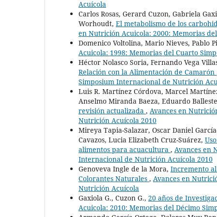
Acuícola
Carlos Rosas, Gerard Cuzon, Gabriela Gaxio
Worhoudt,
El metabolismo de los carbohid
en Nutrición Acuicola: 2000: Memorias de
Domenico Voltolina, Mario Nieves, Pablo P
Acuicola: 1998: Memorias del Cuarto Simp
Héctor Nolasco Soria, Fernando Vega Villa
Relación con la Alimentación de Camarón
Simposium Internacional de Nutrición Acu
Luis R. Martínez Córdova, Marcel Martíne
Anselmo Miranda Baeza, Eduardo Balleste
revisión actualizada
,
Avances en Nutrició
Nutrición Acuícola 2010
Mireya Tapia-Salazar, Oscar Daniel García
Cavazos, Lucia Elizabeth Cruz-Suárez,
Uso
alimentos para acuacultura
,
Avances en N
Internacional de Nutrición Acuícola 2010
Genoveva Ingle de la Mora,
Incremento al
Colorantes Naturales
,
Avances en Nutrici
Nutrición Acuícola
Gaxiola G., Cuzon G.,
20 años de Investiga
Acuicola: 2010: Memorias del Décimo Simp