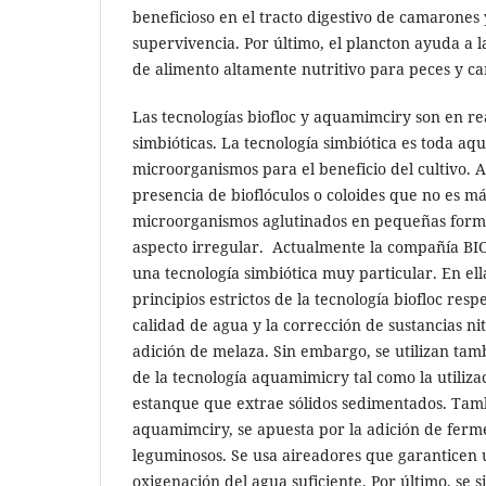
beneficioso en el tracto digestivo de camarones
supervivencia. Por último, el plancton ayuda a 
de alimento altamente nutritivo para peces y c
Las tecnologías biofloc y aquamimciry son en re
simbióticas. La tecnología simbiótica es toda aqu
microorganismos para el beneficio del cultivo.
presencia de bioflóculos o coloides que no es m
microorganismos aglutinados en pequeñas forma
aspecto irregular. Actualmente la compañía B
una tecnología simbiótica muy particular. En ell
principios estrictos de la tecnología biofloc resp
calidad de agua y la corrección de sustancias ni
adición de melaza. Sin embargo, se utilizan tam
de la tecnología aquamimicry tal como la utilizac
estanque que extrae sólidos sedimentados. Tam
aquamimciry, se apuesta por la adición de ferme
leguminosos. Se usa aireadores que garanticen
oxigenación del agua suficiente. Por último, se s