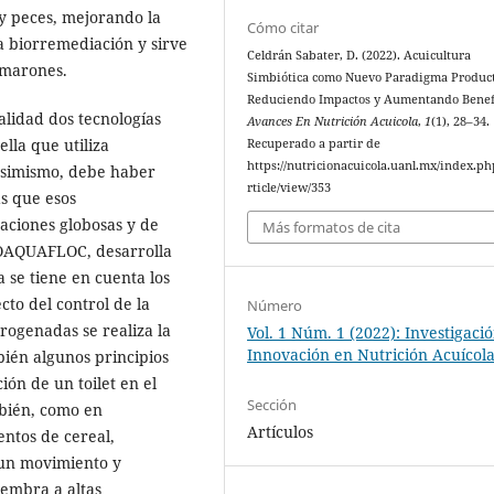
 y peces, mejorando la
Cómo citar
la biorremediación y sirve
Celdrán Sabater, D. (2022). Acuicultura
amarones.
Simbiótica como Nuevo Paradigma Product
Reduciendo Impactos y Aumentando Benefi
alidad dos tecnologías
Avances En Nutrición Acuicola
,
1
(1), 28–34.
ella que utiliza
Recuperado a partir de
https://nutricionacuicola.uanl.mx/index.ph
 Asimismo, debe haber
rticle/view/353
ás que esos
ciones globosas y de
Más formatos de cita
IOAQUAFLOC, desarrolla
a se tiene en cuenta los
ecto del control de la
Número
trogenadas se realiza la
Vol. 1 Núm. 1 (2022): Investigaci
Innovación en Nutrición Acuícol
bién algunos principios
ión de un toilet en el
Sección
bién, como en
Artículos
ntos de cereal,
 un movimiento y
iembra a altas