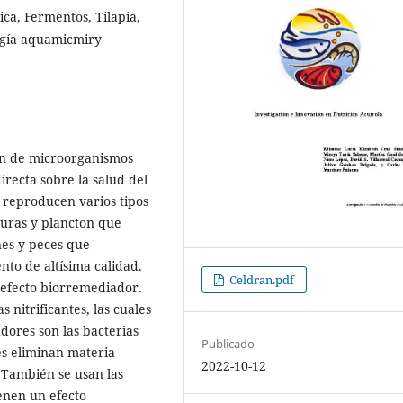
ica, Fermentos, Tilapia,
logía aquamicmiry
ión de microorganismos
irecta sobre la salud del
e reproducen varios tipos
duras y plancton que
nes y peces que
to de altísima calidad.
Celdran.pdf
 efecto biorremediador.
 nitrificantes, las cuales
ores son las bacterias
Publicado
les eliminan materia
2022-10-12
 También se usan las
ienen un efecto