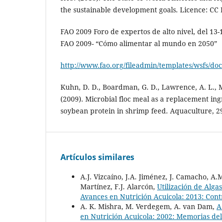
the sustainable development goals. Licence: CC 
FAO 2009 Foro de expertos de alto nivel, del 13
FAO 2009- “Cómo alimentar al mundo en 2050”
http://www.fao.org/fileadmin/templates/wsfs/do
Kuhn, D. D., Boardman, G. D., Lawrence, A. L., Mar
(2009). Microbial floc meal as a replacement ing
soybean protein in shrimp feed. Aquaculture, 29
Artículos similares
A.J. Vizcaíno, J.A. Jiménez, J. Camacho, A.M
Martínez, F.J. Alarcón,
Utilización de Alg
Avances en Nutrición Acuicola: 2013: Cont
A. K. Mishra, M. Verdegem, A. van Dam,
A
en Nutrición Acuicola: 2002: Memorias de