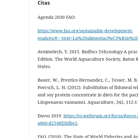
Citas
Agenda 2030 FAO:
https://www.fao.org/sustainable-development-
goals/es/#:~:text=La%20alimentaci%C3%B3n
Avnimelech, Y. 2015. Biolfocs Tehcnology-A prac
Edition. The World Aquaculture Society, Baton 
States.
Bauer, W., Prentice-Hernandez, C., Tesser, M. B.
Poersch, L. H. (2012). Substitution of fishmeal w
and soy protein concentrate in diets for the pac
Litopenaeus vannamei. Aquaculture, 342, 112-1
Davos 2019.
https://es.weforum.org/focus/davos
a860-d2548f2bfbe2
.
FAO. (2018). The State of World Fisheries and 