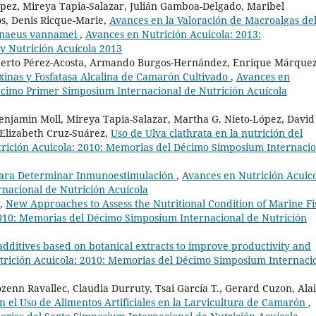
ópez, Mireya Tapia-Salazar, Julián Gamboa-Delgado, Maribel
s, Denis Ricque-Marie,
Avances en la Valoración de Macroalgas de
penaeus vannamei
,
Avances en Nutrición Acuicola: 2013:
y Nutrición Acuícola 2013
lberto Pérez-Acosta, Armando Burgos-Hernández, Enrique Márquez
xinas y Fosfatasa Alcalina de Camarón Cultivado
,
Avances en
écimo Primer Simposium Internacional de Nutrición Acuícola
njamin Moll, Mireya Tapia-Salazar, Martha G. Nieto-López, David
. Elizabeth Cruz-Suárez,
Uso de Ulva clathrata en la nutrición del
rición Acuicola: 2010: Memorias del Décimo Simposium Internacio
ara Determinar Inmunoestimulación
,
Avances en Nutrición Acuico
nacional de Nutrición Acuícola
t,
New Approaches to Assess the Nutritional Condition of Marine Fi
2010: Memorias del Décimo Simposium Internacional de Nutrición
additives based on botanical extracts to improve productivity and
trición Acuicola: 2010: Memorias del Décimo Simposium Internaci
ozenn Ravallec, Claudia Durruty, Tsai García T., Gerard Cuzon, Ala
n el Uso de Alimentos Artificiales en la Larvicultura de Camarón
,