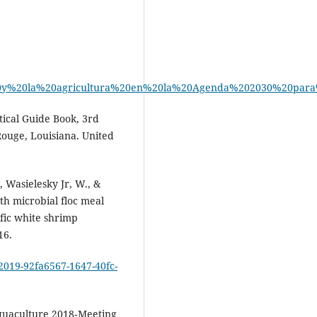
%20y%20la%20agricultura%20en%20la%20Agenda%202030%20par
tical Guide Book, 3rd
Rouge, Louisiana. United
, Wasielesky Jr, W., &
ith microbial floc meal
ific white shrimp
16.
-2019-92fa6567-1647-40fc-
Aquaculture 2018‐Meeting