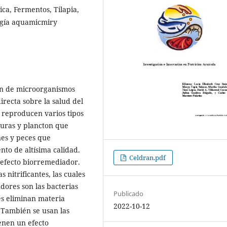
ica, Fermentos, Tilapia,
logía aquamicmiry
ión de microorganismos
irecta sobre la salud del
e reproducen varios tipos
duras y plancton que
nes y peces que
to de altísima calidad.
Celdran.pdf
 efecto biorremediador.
 nitrificantes, las cuales
ores son las bacterias
Publicado
les eliminan materia
2022-10-12
 También se usan las
ienen un efecto