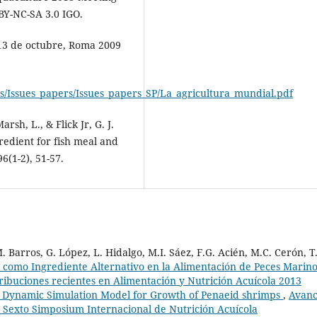
BY-NC-SA 3.0 IGO.
-13 de octubre, Roma 2009
cs/Issues_papers/Issues_papers_SP/La_agricultura_mundial.pdf
sh, L., & Flick Jr, G. J.
redient for fish meal and
6(1-2), 51-57.
. Barros, G. López, L. Hidalgo, M.I. Sáez, F.G. Acién, M.C. Cerón, T
as como Ingrediente Alternativo en la Alimentación de Peces Marin
ribuciones recientes en Alimentación y Nutrición Acuícola 2013
 Dynamic Simulation Model for Growth of Penaeid shrimps
,
Avanc
l Sexto Simposium Internacional de Nutrición Acuícola