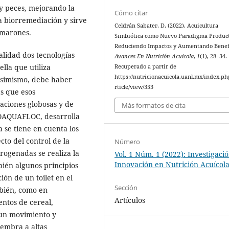
 y peces, mejorando la
Cómo citar
la biorremediación y sirve
Celdrán Sabater, D. (2022). Acuicultura
amarones.
Simbiótica como Nuevo Paradigma Product
Reduciendo Impactos y Aumentando Benefi
alidad dos tecnologías
Avances En Nutrición Acuicola
,
1
(1), 28–34.
ella que utiliza
Recuperado a partir de
https://nutricionacuicola.uanl.mx/index.ph
 Asimismo, debe haber
rticle/view/353
ás que esos
ciones globosas y de
Más formatos de cita
IOAQUAFLOC, desarrolla
a se tiene en cuenta los
ecto del control de la
Número
trogenadas se realiza la
Vol. 1 Núm. 1 (2022): Investigaci
Innovación en Nutrición Acuícol
bién algunos principios
ión de un toilet en el
Sección
bién, como en
Artículos
ntos de cereal,
 un movimiento y
iembra a altas