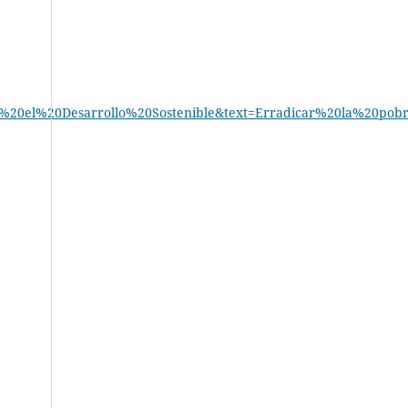
a%20el%20Desarrollo%20Sostenible&text=Erradicar%20la%20p