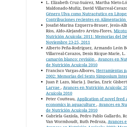
L. Elizabeth Cruz-Suárez, Martha Nieto-L
Maldonado-Muñiz, David Villarreal-Cavazo
Género Ulva como Nutracéutico en Lito
Contribuciones recientes en Alimentación 
Josafat-Marina Ezquerra-Brauer, Jesús-A
Ríos, Aldo-Alejandro Arvizu-Flores,
Micoto
Nutrición Acuicola: 2011: Memorias del D
Noviembre 23-25, 2011
Alberto Peña-Rodríguez, Armando León Be
Villarreal-Cavazos, Denis Ricque-Marie, L
camarón blanco: revisión
,
Avances en Nut
de Nutrición Acuícola 2010
Francisco Vargas-Albores,
Herramientas p
2002: Memorias del Sexto Simposium Inter
Juan P. Lazo, Maria J. Darias, Enric Gisber
Larvae
,
Avances en Nutrición Acuicola: 
Acuícola 2010
Peter Coutteau,
Application of novel feed 
economics in aquaculture
,
Avances en Nu
de Nutrición Acuícola 2010
Gabriela Gaxiola, Pedro Pablo Gallardo, R
Van Wormhoudt, Ruth Pedroza,
Avances e