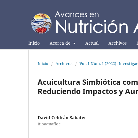
Inicio
Acerca de
Actual
Archivos
Inicio
/
Archivos
/
Vol. 1 Núm. 1 (2022): Investiga
Acuicultura Simbiótica co
Reduciendo Impactos y Au
David Celdrán Sabater
Bioaquafloc