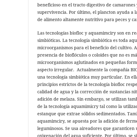
beneficioso en el tracto digestivo de camarones
supervivencia. Por último, el plancton ayuda a 
de alimento altamente nutritivo para peces y c
Las tecnologías biofloc y aquamimciry son en re
simbióticas. La tecnología simbiótica es toda aqu
microorganismos para el beneficio del cultivo.
presencia de bioflóculos o coloides que no es m
microorganismos aglutinados en pequeñas forma
aspecto irregular. Actualmente la compañía B
una tecnología simbiótica muy particular. En ell
principios estrictos de la tecnología biofloc resp
calidad de agua y la corrección de sustancias ni
adición de melaza. Sin embargo, se utilizan tam
de la tecnología aquamimicry tal como la utilizac
estanque que extrae sólidos sedimentados. Tam
aquamimciry, se apuesta por la adición de ferme
leguminosos. Se usa aireadores que garanticen
oxigenación del agua suficiente. Por último, se s