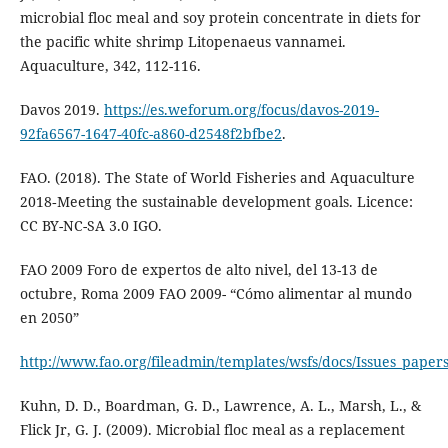
microbial floc meal and soy protein concentrate in diets for
the pacific white shrimp Litopenaeus vannamei.
Aquaculture, 342, 112-116.
Davos 2019.
https://es.weforum.org/focus/davos-2019-
92fa6567-1647-40fc-a860-d2548f2bfbe2
.
FAO. (2018). The State of World Fisheries and Aquaculture
2018‐Meeting the sustainable development goals. Licence:
CC BY-NC-SA 3.0 IGO.
FAO 2009 Foro de expertos de alto nivel, del 13-13 de
octubre, Roma 2009 FAO 2009- “Cómo alimentar al mundo
en 2050”
http://www.fao.org/fileadmin/templates/wsfs/docs/Issues_paper
Kuhn, D. D., Boardman, G. D., Lawrence, A. L., Marsh, L., &
Flick Jr, G. J. (2009). Microbial floc meal as a replacement