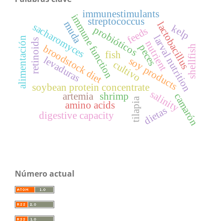
immunestimulants
immune function
streptococcus
muda
lactobacillus
sacharomyces
kelp
probióticos
feeds
larval nutrition
alimentación
retinoids
nutrient
peces
broodstock diet
shellfish
fish
levaduras
soy products
cultivo
soybean protein concentrate
salinity
artemia
shrimp
camarón
tilapia
amino acids
dietas
digestive capacity
Número actual