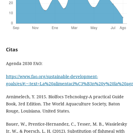
Citas
Agenda 2030 FAO:
https://www.fao.org/sustainable-development-
goals/es/#:~:text=La%20alimentaci%C3%B3n%20y%20la%20a
Avnimelech, Y. 2015. Biolfocs Tehcnology-A practical Guide
Book, 3rd Edition. The World Aquaculture Society, Baton
Rouge, Louisiana. United States.
Bauer, W., Prentice-Hernandez, C., Tesser, M. B., Wasielesky
Jr, W., & Poersch, L. H. (2012). Substitution of fishmeal with