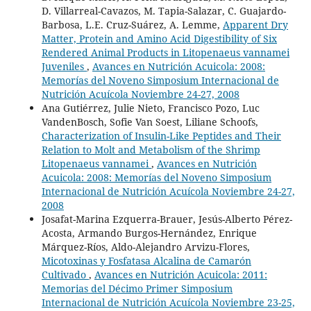
D. Villarreal-Cavazos, M. Tapia-Salazar, C. Guajardo-
Barbosa, L.E. Cruz-Suárez, A. Lemme,
Apparent Dry
Matter, Protein and Amino Acid Digestibility of Six
Rendered Animal Products in Litopenaeus vannamei
Juveniles
,
Avances en Nutrición Acuicola: 2008:
Memorías del Noveno Simposium Internacional de
Nutrición Acuícola Noviembre 24-27, 2008
Ana Gutiérrez, Julie Nieto, Francisco Pozo, Luc
VandenBosch, Sofie Van Soest, Liliane Schoofs,
Characterization of Insulin-Like Peptides and Their
Relation to Molt and Metabolism of the Shrimp
Litopenaeus vannamei
,
Avances en Nutrición
Acuicola: 2008: Memorías del Noveno Simposium
Internacional de Nutrición Acuícola Noviembre 24-27,
2008
Josafat-Marina Ezquerra-Brauer, Jesús-Alberto Pérez-
Acosta, Armando Burgos-Hernández, Enrique
Márquez-Ríos, Aldo-Alejandro Arvizu-Flores,
Micotoxinas y Fosfatasa Alcalina de Camarón
Cultivado
,
Avances en Nutrición Acuicola: 2011:
Memorias del Décimo Primer Simposium
Internacional de Nutrición Acuícola Noviembre 23-25,