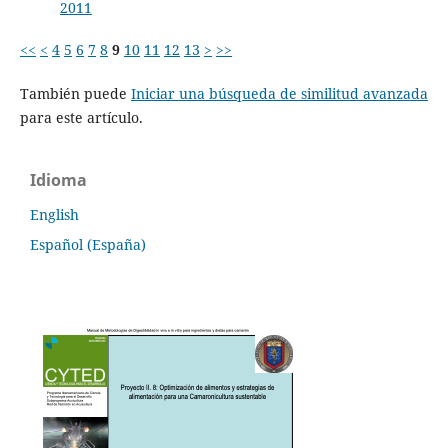
2011
<<
<
4
5
6
7
8
9
10
11
12
13
>
>>
También puede
Iniciar una búsqueda de similitud avanzada
para este artículo.
Idioma
English
Español (España)