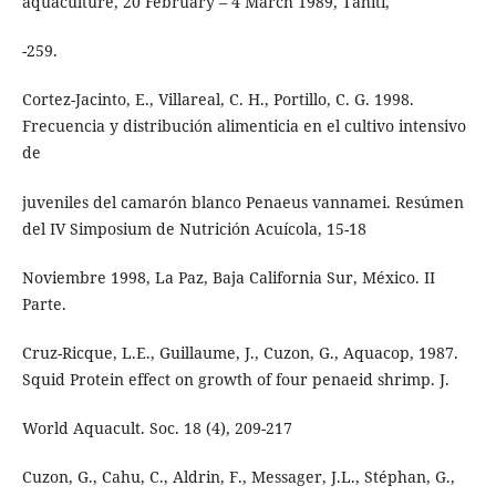
aquaculture, 20 February – 4 March 1989, Tahiti,
-259.
Cortez-Jacinto, E., Villareal, C. H., Portillo, C. G. 1998.
Frecuencia y distribución alimenticia en el cultivo intensivo
de
juveniles del camarón blanco Penaeus vannamei. Resúmen
del IV Simposium de Nutrición Acuícola, 15-18
Noviembre 1998, La Paz, Baja California Sur, México. II
Parte.
Cruz-Ricque, L.E., Guillaume, J., Cuzon, G., Aquacop, 1987.
Squid Protein effect on growth of four penaeid shrimp. J.
World Aquacult. Soc. 18 (4), 209-217
Cuzon, G., Cahu, C., Aldrin, F., Messager, J.L., Stéphan, G.,