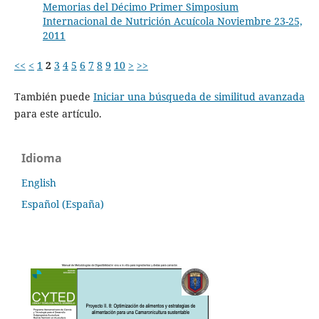
Memorias del Décimo Primer Simposium
Internacional de Nutrición Acuícola Noviembre 23-25,
2011
<<
<
1
2
3
4
5
6
7
8
9
10
>
>>
También puede
Iniciar una búsqueda de similitud avanzada
para este artículo.
Idioma
English
Español (España)