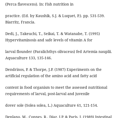
(Perca flavescens). In: Fish nutrition in
practice. (Ed. by Kaushik, S.J. & Luquet, P.). pp. 531-539.
Biarritz, Francia.
Dedi, J., Takeuchi, T., Seikai, T. & Watanabe, T. (1995)
Hypervitaminosis and safe levels of vitamin A for
larval flounder (Paralichthys olivaceus) fed Artemia nauplii.
Aquaculture 133, 135-146.
Dendrinos, P. & Thorpe, J.P. (1987) Experiments on the
artificial regulation of the amino acid and fatty acid
content in food organism to meet the assessed nutritional
requirements of larval, post-larval and juvenile
dover sole (Solea solea, L.) Aquaculture 61, 121-154.
Deplano, M., Connes, R., Díaz, J.P. & Paris, J. (1989) Intestinal