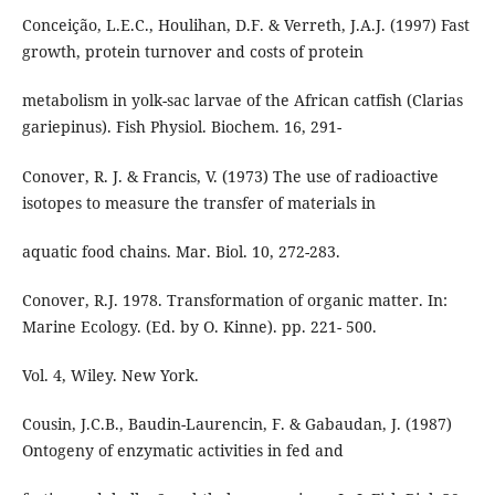
Conceição, L.E.C., Houlihan, D.F. & Verreth, J.A.J. (1997) Fast
growth, protein turnover and costs of protein
metabolism in yolk-sac larvae of the African catfish (Clarias
gariepinus). Fish Physiol. Biochem. 16, 291-
Conover, R. J. & Francis, V. (1973) The use of radioactive
isotopes to measure the transfer of materials in
aquatic food chains. Mar. Biol. 10, 272-283.
Conover, R.J. 1978. Transformation of organic matter. In:
Marine Ecology. (Ed. by O. Kinne). pp. 221- 500.
Vol. 4, Wiley. New York.
Cousin, J.C.B., Baudin-Laurencin, F. & Gabaudan, J. (1987)
Ontogeny of enzymatic activities in fed and