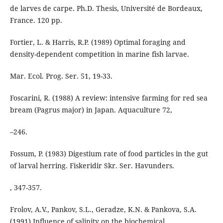
de larves de carpe. Ph.D. Thesis, Université de Bordeaux,
France. 120 pp.
Fortier, L. & Harris, R.P. (1989) Optimal foraging and
density-dependent competition in marine fish larvae.
Mar. Ecol. Prog. Ser. 51, 19-33.
Foscarini, R. (1988) A review: intensive farming for red sea
bream (Pagrus major) in Japan. Aquaculture 72,
–246.
Fossum, P. (1983) Digestium rate of food particles in the gut
of larval herring. Fiskeridir Skr. Ser. Havunders.
, 347-357.
Frolov, A.V., Pankov, S.L., Geradze, K.N. & Pankova, S.A.
(1991) Influence of salinity on the biochemical