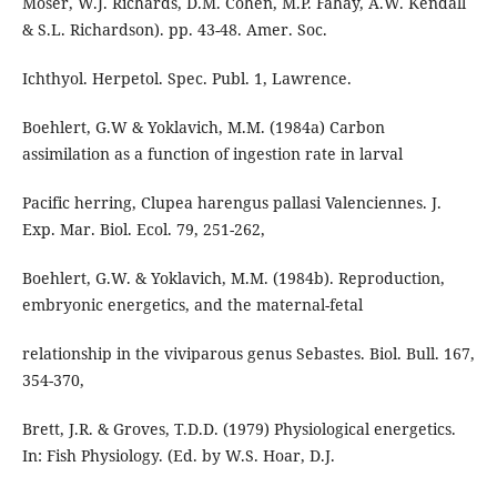
Moser, W.J. Richards, D.M. Cohen, M.P. Fahay, A.W. Kendall
& S.L. Richardson). pp. 43-48. Amer. Soc.
Ichthyol. Herpetol. Spec. Publ. 1, Lawrence.
Boehlert, G.W & Yoklavich, M.M. (1984a) Carbon
assimilation as a function of ingestion rate in larval
Pacific herring, Clupea harengus pallasi Valenciennes. J.
Exp. Mar. Biol. Ecol. 79, 251-262,
Boehlert, G.W. & Yoklavich, M.M. (1984b). Reproduction,
embryonic energetics, and the maternal-fetal
relationship in the viviparous genus Sebastes. Biol. Bull. 167,
354-370,
Brett, J.R. & Groves, T.D.D. (1979) Physiological energetics.
In: Fish Physiology. (Ed. by W.S. Hoar, D.J.