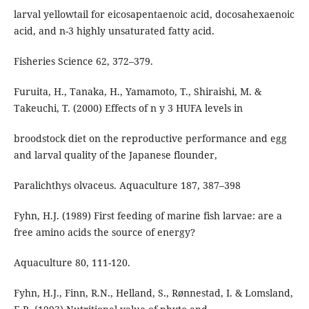
larval yellowtail for eicosapentaenoic acid, docosahexaenoic
acid, and n-3 highly unsaturated fatty acid.
Fisheries Science 62, 372–379.
Furuita, H., Tanaka, H., Yamamoto, T., Shiraishi, M. &
Takeuchi, T. (2000) Effects of n y 3 HUFA levels in
broodstock diet on the reproductive performance and egg
and larval quality of the Japanese flounder,
Paralichthys olvaceus. Aquaculture 187, 387–398
Fyhn, H.J. (1989) First feeding of marine fish larvae: are a
free amino acids the source of energy?
Aquaculture 80, 111-120.
Fyhn, H.J., Finn, R.N., Helland, S., Rønnestad, I. & Lomsland,