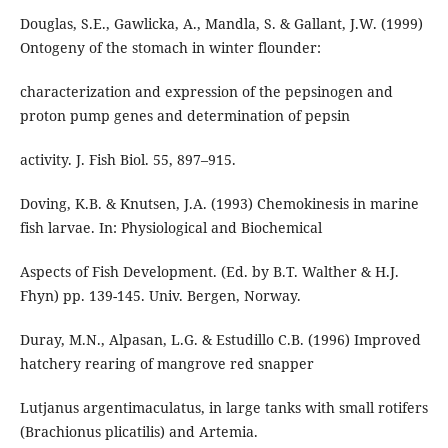
Douglas, S.E., Gawlicka, A., Mandla, S. & Gallant, J.W. (1999)
Ontogeny of the stomach in winter flounder:
characterization and expression of the pepsinogen and
proton pump genes and determination of pepsin
activity. J. Fish Biol. 55, 897–915.
Doving, K.B. & Knutsen, J.A. (1993) Chemokinesis in marine
fish larvae. In: Physiological and Biochemical
Aspects of Fish Development. (Ed. by B.T. Walther & H.J.
Fhyn) pp. 139-145. Univ. Bergen, Norway.
Duray, M.N., Alpasan, L.G. & Estudillo C.B. (1996) Improved
hatchery rearing of mangrove red snapper
Lutjanus argentimaculatus, in large tanks with small rotifers
(Brachionus plicatilis) and Artemia.