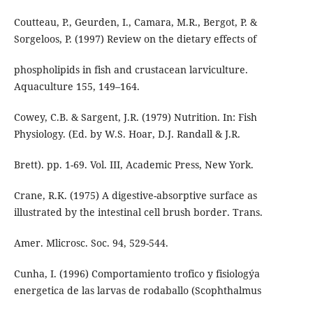
Coutteau, P., Geurden, I., Camara, M.R., Bergot, P. &
Sorgeloos, P. (1997) Review on the dietary effects of
phospholipids in fish and crustacean larviculture.
Aquaculture 155, 149–164.
Cowey, C.B. & Sargent, J.R. (1979) Nutrition. In: Fish
Physiology. (Ed. by W.S. Hoar, D.J. Randall & J.R.
Brett). pp. 1-69. Vol. III, Academic Press, New York.
Crane, R.K. (1975) A digestive-absorptive surface as
illustrated by the intestinal cell brush border. Trans.
Amer. Mlicrosc. Soc. 94, 529-544.
Cunha, I. (1996) Comportamiento trofico y fisiologýa
energetica de las larvas de rodaballo (Scophthalmus