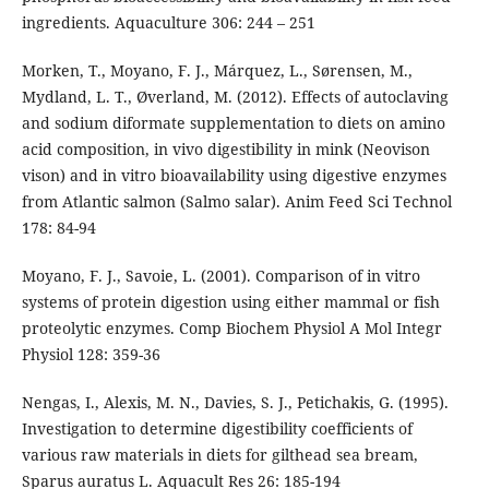
ingredients. Aquaculture 306: 244 – 251
Morken, T., Moyano, F. J., Márquez, L., Sørensen, M.,
Mydland, L. T., Øverland, M. (2012). Effects of autoclaving
and sodium diformate supplementation to diets on amino
acid composition, in vivo digestibility in mink (Neovison
vison) and in vitro bioavailability using digestive enzymes
from Atlantic salmon (Salmo salar). Anim Feed Sci Technol
178: 84-94
Moyano, F. J., Savoie, L. (2001). Comparison of in vitro
systems of protein digestion using either mammal or fish
proteolytic enzymes. Comp Biochem Physiol A Mol Integr
Physiol 128: 359-36
Nengas, I., Alexis, M. N., Davies, S. J., Petichakis, G. (1995).
Investigation to determine digestibility coefficients of
various raw materials in diets for gilthead sea bream,
Sparus auratus L. Aquacult Res 26: 185-194