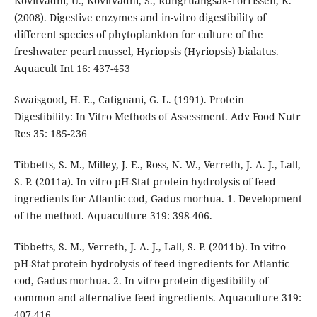
Kovitvadhi, U., Kovitvadhi, S., Rungruangsak-Torrissen, K.
(2008). Digestive enzymes and in-vitro digestibility of
different species of phytoplankton for culture of the
freshwater pearl mussel, Hyriopsis (Hyriopsis) bialatus.
Aquacult Int 16: 437-453
Swaisgood, H. E., Catignani, G. L. (1991). Protein
Digestibility: In Vitro Methods of Assessment. Adv Food Nutr
Res 35: 185-236
Tibbetts, S. M., Milley, J. E., Ross, N. W., Verreth, J. A. J., Lall,
S. P. (2011a). In vitro pH-Stat protein hydrolysis of feed
ingredients for Atlantic cod, Gadus morhua. 1. Development
of the method. Aquaculture 319: 398-406.
Tibbetts, S. M., Verreth, J. A. J., Lall, S. P. (2011b). In vitro
pH-Stat protein hydrolysis of feed ingredients for Atlantic
cod, Gadus morhua. 2. In vitro protein digestibility of
common and alternative feed ingredients. Aquaculture 319:
407-416