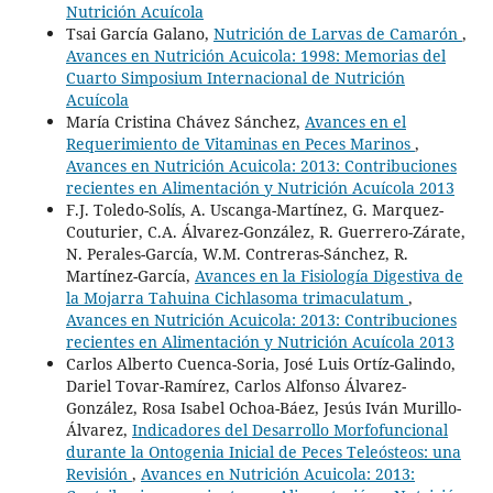
Nutrición Acuícola
Tsai García Galano,
Nutrición de Larvas de Camarón
,
Avances en Nutrición Acuicola: 1998: Memorias del
Cuarto Simposium Internacional de Nutrición
Acuícola
María Cristina Chávez Sánchez,
Avances en el
Requerimiento de Vitaminas en Peces Marinos
,
Avances en Nutrición Acuicola: 2013: Contribuciones
recientes en Alimentación y Nutrición Acuícola 2013
F.J. Toledo-Solís, A. Uscanga-Martínez, G. Marquez-
Couturier, C.A. Álvarez-González, R. Guerrero-Zárate,
N. Perales-García, W.M. Contreras-Sánchez, R.
Martínez-García,
Avances en la Fisiología Digestiva de
la Mojarra Tahuina Cichlasoma trimaculatum
,
Avances en Nutrición Acuicola: 2013: Contribuciones
recientes en Alimentación y Nutrición Acuícola 2013
Carlos Alberto Cuenca-Soria, José Luis Ortíz-Galindo,
Dariel Tovar-Ramírez, Carlos Alfonso Álvarez-
González, Rosa Isabel Ochoa-Báez, Jesús Iván Murillo-
Álvarez,
Indicadores del Desarrollo Morfofuncional
durante la Ontogenia Inicial de Peces Teleósteos: una
Revisión
,
Avances en Nutrición Acuicola: 2013: