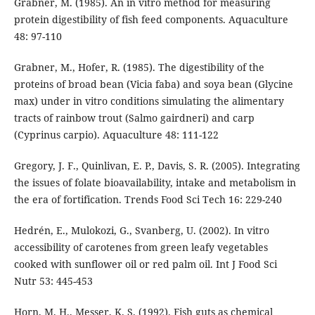
Grabner, M. (1985). An in vitro method for measuring
protein digestibility of fish feed components. Aquaculture
48: 97-110
Grabner, M., Hofer, R. (1985). The digestibility of the
proteins of broad bean (Vicia faba) and soya bean (Glycine
max) under in vitro conditions simulating the alimentary
tracts of rainbow trout (Salmo gairdneri) and carp
(Cyprinus carpio). Aquaculture 48: 111-122
Gregory, J. F., Quinlivan, E. P., Davis, S. R. (2005). Integrating
the issues of folate bioavailability, intake and metabolism in
the era of fortification. Trends Food Sci Tech 16: 229-240
Hedrén, E., Mulokozi, G., Svanberg, U. (2002). In vitro
accessibility of carotenes from green leafy vegetables
cooked with sunflower oil or red palm oil. Int J Food Sci
Nutr 53: 445-453
Horn, M. H., Messer, K. S. (1992). Fish guts as chemical