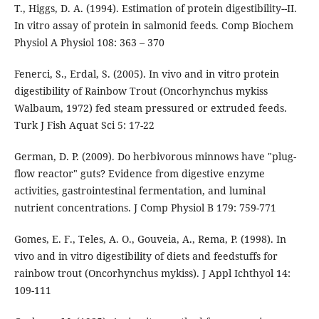
T., Higgs, D. A. (1994). Estimation of protein digestibility--II.
In vitro assay of protein in salmonid feeds. Comp Biochem
Physiol A Physiol 108: 363 – 370
Fenerci, S., Erdal, S. (2005). In vivo and in vitro protein
digestibility of Rainbow Trout (Oncorhynchus mykiss
Walbaum, 1972) fed steam pressured or extruded feeds.
Turk J Fish Aquat Sci 5: 17-22
German, D. P. (2009). Do herbivorous minnows have "plug-
flow reactor" guts? Evidence from digestive enzyme
activities, gastrointestinal fermentation, and luminal
nutrient concentrations. J Comp Physiol B 179: 759-771
Gomes, E. F., Teles, A. O., Gouveia, A., Rema, P. (1998). In
vivo and in vitro digestibility of diets and feedstuffs for
rainbow trout (Oncorhynchus mykiss). J Appl Ichthyol 14:
109-111