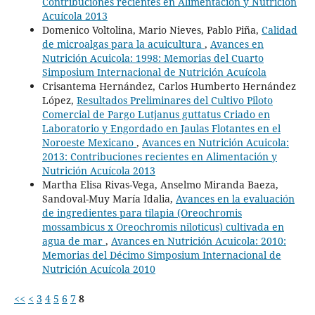
Contribuciones recientes en Alimentación y Nutrición
Acuícola 2013
Domenico Voltolina, Mario Nieves, Pablo Piña,
Calidad
de microalgas para la acuicultura
,
Avances en
Nutrición Acuicola: 1998: Memorias del Cuarto
Simposium Internacional de Nutrición Acuícola
Crisantema Hernández, Carlos Humberto Hernández
López,
Resultados Preliminares del Cultivo Piloto
Comercial de Pargo Lutjanus guttatus Criado en
Laboratorio y Engordado en Jaulas Flotantes en el
Noroeste Mexicano
,
Avances en Nutrición Acuicola:
2013: Contribuciones recientes en Alimentación y
Nutrición Acuícola 2013
Martha Elisa Rivas-Vega, Anselmo Miranda Baeza,
Sandoval-Muy María Idalia,
Avances en la evaluación
de ingredientes para tilapia (Oreochromis
mossambicus x Oreochromis niloticus) cultivada en
agua de mar
,
Avances en Nutrición Acuicola: 2010:
Memorias del Décimo Simposium Internacional de
Nutrición Acuícola 2010
<<
<
3
4
5
6
7
8