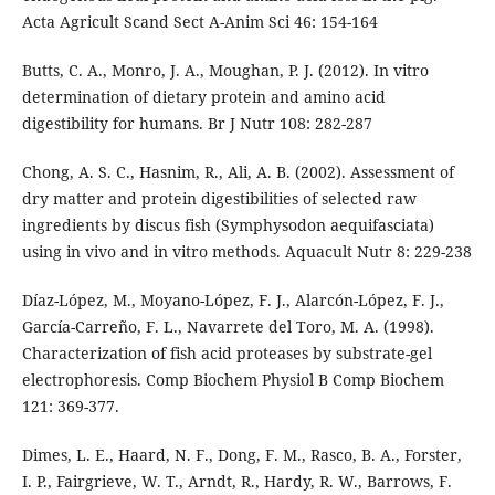
Acta Agricult Scand Sect A-Anim Sci 46: 154-164
Butts, C. A., Monro, J. A., Moughan, P. J. (2012). In vitro
determination of dietary protein and amino acid
digestibility for humans. Br J Nutr 108: 282-287
Chong, A. S. C., Hasnim, R., Ali, A. B. (2002). Assessment of
dry matter and protein digestibilities of selected raw
ingredients by discus fish (Symphysodon aequifasciata)
using in vivo and in vitro methods. Aquacult Nutr 8: 229-238
Díaz-López, M., Moyano-López, F. J., Alarcón-López, F. J.,
García-Carreño, F. L., Navarrete del Toro, M. A. (1998).
Characterization of fish acid proteases by substrate-gel
electrophoresis. Comp Biochem Physiol B Comp Biochem
121: 369-377.
Dimes, L. E., Haard, N. F., Dong, F. M., Rasco, B. A., Forster,
I. P., Fairgrieve, W. T., Arndt, R., Hardy, R. W., Barrows, F.