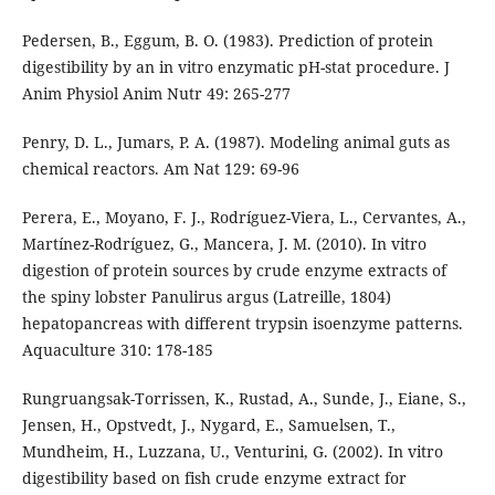
Pedersen, B., Eggum, B. O. (1983). Prediction of protein
digestibility by an in vitro enzymatic pH-stat procedure. J
Anim Physiol Anim Nutr 49: 265-277
Penry, D. L., Jumars, P. A. (1987). Modeling animal guts as
chemical reactors. Am Nat 129: 69-96
Perera, E., Moyano, F. J., Rodríguez-Viera, L., Cervantes, A.,
Martínez-Rodríguez, G., Mancera, J. M. (2010). In vitro
digestion of protein sources by crude enzyme extracts of
the spiny lobster Panulirus argus (Latreille, 1804)
hepatopancreas with different trypsin isoenzyme patterns.
Aquaculture 310: 178-185
Rungruangsak-Torrissen, K., Rustad, A., Sunde, J., Eiane, S.,
Jensen, H., Opstvedt, J., Nygard, E., Samuelsen, T.,
Mundheim, H., Luzzana, U., Venturini, G. (2002). In vitro
digestibility based on fish crude enzyme extract for