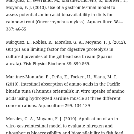
Márquez, L., Øverland, M., Martínez-Llorens, S., Morken, T.,
Moyano, F. J. (2013). Use of a gastrointestinal model to
assess potential amino acid bioavailability in diets for
rainbow trout (Oncorrhynchus mykiss). Aquaculture 384–
387: 46-55
Márquez, L., Robles, R., Morales, G. A., Moyano, F. J. (2012).
Gut pH as a limiting factor for digestive proteolysis in
cultured juveniles of the gilthead sea bream (Sparus
aurata). Fish Physiol Biochem 38: 859-869.
Martínez-Montaño, E., Peña, E., Focken, U., Viana, M. T.
(2010). Intestinal absorption of amino acids in the Pacific
bluefin tuna (Thunnus orientalis): In vitro uptake of amino
acids using hydrolyzed sardine muscle at three different
concentrations. Aquaculture 299: 134-139
Morales, G. A., Moyano, F. J. (2010). Application of an in
vitro gastrointestinal model to evaluate nitrogen and
phosphorus bioaccessibility and bioavailability in fish feed