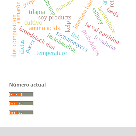
immune function
nutrient
shrimp
camarón
larviculture
feeds
salinity
tilapia
soy products
diet composition
cultivo
larval nutrition
kelp
amino acids
broodstock diet
probióticos
sacharomyces
fish
lactobacillus
levaduras
peces
dietas
temperature
Número actual