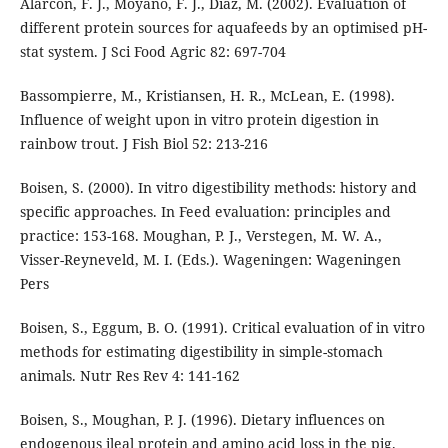
Alarcón, F. J., Moyano, F. J., Díaz, M. (2002). Evaluation of
different protein sources for aquafeeds by an optimised pH-
stat system. J Sci Food Agric 82: 697-704
Bassompierre, M., Kristiansen, H. R., McLean, E. (1998).
Influence of weight upon in vitro protein digestion in
rainbow trout. J Fish Biol 52: 213-216
Boisen, S. (2000). In vitro digestibility methods: history and
specific approaches. In Feed evaluation: principles and
practice: 153-168. Moughan, P. J., Verstegen, M. W. A.,
Visser-Reyneveld, M. I. (Eds.). Wageningen: Wageningen
Pers
Boisen, S., Eggum, B. O. (1991). Critical evaluation of in vitro
methods for estimating digestibility in simple-stomach
animals. Nutr Res Rev 4: 141-162
Boisen, S., Moughan, P. J. (1996). Dietary influences on
endogenous ileal protein and amino acid loss in the pig.