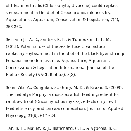
of Ulva intestinalis (Chlorophyta, Ulvaceae) could replace
soybean meal in the diet of Oreochromis niloticus fry.
Aquaculture, Aquarium, Conservation & Legislation, 7(4),
255-262.
Serrano Jr, A. E., Santizo, R. B., & Tumbokon, B. L. M.
(2015). Potential use of the sea lettuce Ulva lactuca
replacing soybean meal in the diet of the black tiger shrimp
Penaeus monodon juvenile. Aquaculture, Aquarium,
Conservation & Legislation-International Journal of the
Bioflux Society (AACL Bioflux), 8(3).
Soler-Vila, A., Coughlan, S., Guiry, M. D., & Kraan, S. (2009).
The red alga Porphyra dioica as a fish-feed ingredient for
rainbow trout (Oncorhynchus mykiss): effects on growth,
feed efficiency, and carcass composition. Journal of Applied
Phycology, 21(5), 617-624.
Tan, S. H., Mailer, R. J., Blanchard, C. L., & Agboola, S. O.