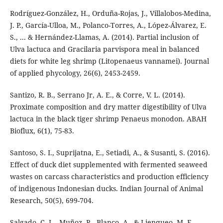
Rodríguez-González, H., Orduña-Rojas, J., Villalobos-Medina,
J. P., García-Ulloa, M., Polanco-Torres, A., López-Álvarez, E.
S., ... & Hernández-Llamas, A. (2014). Partial inclusion of
Ulva lactuca and Gracilaria parvispora meal in balanced
diets for white leg shrimp (Litopenaeus vannamei). Journal
of applied phycology, 26(6), 2453-2459.
Santizo, R. B., Serrano Jr, A. E., & Corre, V. L. (2014).
Proximate composition and dry matter digestibility of Ulva
lactuca in the black tiger shrimp Penaeus monodon. ABAH
Bioflux, 6(1), 75-83.
Santoso, S. I., Suprijatna, E., Setiadi, A., & Susanti, S. (2016).
Effect of duck diet supplemented with fermented seaweed
wastes on carcass characteristics and production efficiency
of indigenous Indonesian ducks. Indian Journal of Animal
Research, 50(5), 699-704.
Salgado, C. L., Muñoz, R., Blanco, A., & Lienqueo, M. E.