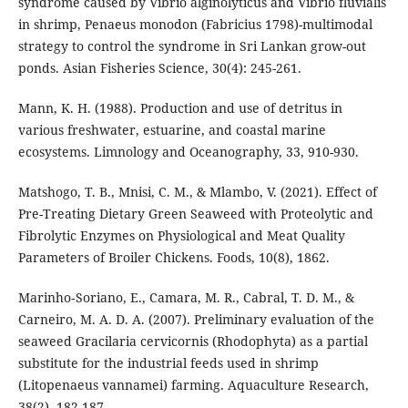
syndrome caused by Vibrio alginolyticus and Vibrio fluvialis
in shrimp, Penaeus monodon (Fabricius 1798)-multimodal
strategy to control the syndrome in Sri Lankan grow-out
ponds. Asian Fisheries Science, 30(4): 245-261.
Mann, K. H. (1988). Production and use of detritus in
various freshwater, estuarine, and coastal marine
ecosystems. Limnology and Oceanography, 33, 910-930.
Matshogo, T. B., Mnisi, C. M., & Mlambo, V. (2021). Effect of
Pre-Treating Dietary Green Seaweed with Proteolytic and
Fibrolytic Enzymes on Physiological and Meat Quality
Parameters of Broiler Chickens. Foods, 10(8), 1862.
Marinho‐Soriano, E., Camara, M. R., Cabral, T. D. M., &
Carneiro, M. A. D. A. (2007). Preliminary evaluation of the
seaweed Gracilaria cervicornis (Rhodophyta) as a partial
substitute for the industrial feeds used in shrimp
(Litopenaeus vannamei) farming. Aquaculture Research,
38(2), 182-187.