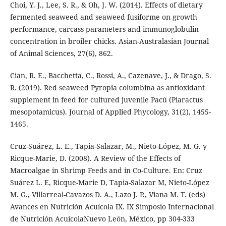
Choi, Y. J., Lee, S. R., & Oh, J. W. (2014). Effects of dietary
fermented seaweed and seaweed fusiforme on growth
performance, carcass parameters and immunoglobulin
concentration in broiler chicks. Asian-Australasian Journal
of Animal Sciences, 27(6), 862.
Cian, R. E., Bacchetta, C., Rossi, A., Cazenave, J., & Drago, S.
R. (2019). Red seaweed Pyropia columbina as antioxidant
supplement in feed for cultured juvenile Pacú (Piaractus
mesopotamicus). Journal of Applied Phycology, 31(2), 1455-
1465.
Cruz-Suárez, L. E., Tapia-Salazar, M., Nieto-López, M. G. y
Ricque-Marie, D. (2008). A Review of the Effects of
Macroalgae in Shrimp Feeds and in Co-Culture. En: Cruz
Suárez L. E, Ricque-Marie D, Tapia-Salazar M, Nieto-López
M. G., Villarreal-Cavazos D. A., Lazo J. P., Viana M. T. (eds)
Avances en Nutrición Acuícola IX. IX Simposio Internacional
de Nutrición AcuícolaNuevo León, México, pp 304-333