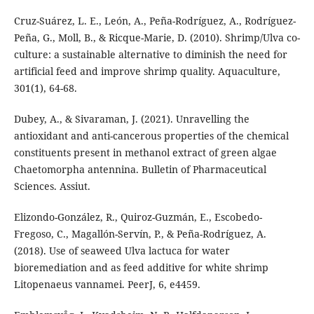
Cruz-Suárez, L. E., León, A., Peña-Rodríguez, A., Rodríguez-
Peña, G., Moll, B., & Ricque-Marie, D. (2010). Shrimp/Ulva co-
culture: a sustainable alternative to diminish the need for
artificial feed and improve shrimp quality. Aquaculture,
301(1), 64-68.
Dubey, A., & Sivaraman, J. (2021). Unravelling the
antioxidant and anti-cancerous properties of the chemical
constituents present in methanol extract of green algae
Chaetomorpha antennina. Bulletin of Pharmaceutical
Sciences. Assiut.
Elizondo-González, R., Quiroz-Guzmán, E., Escobedo-
Fregoso, C., Magallón-Servín, P., & Peña-Rodríguez, A.
(2018). Use of seaweed Ulva lactuca for water
bioremediation and as feed additive for white shrimp
Litopenaeus vannamei. PeerJ, 6, e4459.