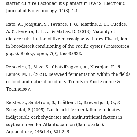
starter culture Lactobacillus plantarum DW12. Electronic
Journal of Biotechnology, 14(3), 1-1.
Rato, A., Joaquim, S., Tavares, T. G., Martins, Z. E., Guedes,
A. C., Pereira, L. F., ... & Matias, D. (2018). Viability of
dietary substitution of live microalgae with dry Ulva rigida
in broodstock conditioning of the Pacific oyster (Crassostrea
gigas). Biology open, 7(9), bio035923.
Reboleira, J., Silva, S., Chatzifragkou, A., Niranjan, K., &
Lemos, M. F. (2021). Seaweed fermentation within the fields
of food and natural products. Trends in Food Science &
Technology.
Refstie, S., Sahlström, S., Bråthen, E., Baeverfjord, G., &
Krogedal, P. (2005). Lactic acid fermentation eliminates
indigestible carbohydrates and antinutritional factors in
soybean meal for Atlantic salmon (Salmo salar).
Aquaculture, 246(1-4), 331-345.