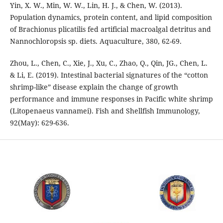
Yin, X. W., Min, W. W., Lin, H. J., & Chen, W. (2013).
Population dynamics, protein content, and lipid composition
of Brachionus plicatilis fed artificial macroalgal detritus and
Nannochloropsis sp. diets. Aquaculture, 380, 62-69.
Zhou, L., Chen, C., Xie, J., Xu, C., Zhao, Q., Qin, JG., Chen, L.
& Li, E. (2019). Intestinal bacterial signatures of the “cotton
shrimp-like” disease explain the change of growth
performance and immune responses in Pacific white shrimp
(Litopenaeus vannamei). Fish and Shellfish Immunology,
92(May): 629-636.