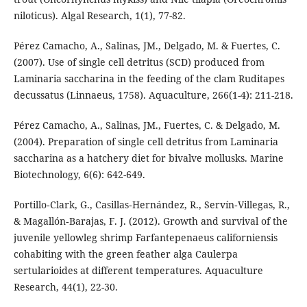
niloticus). Algal Research, 1(1), 77-82.
Pérez Camacho, A., Salinas, JM., Delgado, M. & Fuertes, C.
(2007). Use of single cell detritus (SCD) produced from
Laminaria saccharina in the feeding of the clam Ruditapes
decussatus (Linnaeus, 1758). Aquaculture, 266(1-4): 211-218.
Pérez Camacho, A., Salinas, JM., Fuertes, C. & Delgado, M.
(2004). Preparation of single cell detritus from Laminaria
saccharina as a hatchery diet for bivalve mollusks. Marine
Biotechnology, 6(6): 642-649.
Portillo‐Clark, G., Casillas‐Hernández, R., Servín‐Villegas, R.,
& Magallón‐Barajas, F. J. (2012). Growth and survival of the
juvenile yellowleg shrimp Farfantepenaeus californiensis
cohabiting with the green feather alga Caulerpa
sertularioides at different temperatures. Aquaculture
Research, 44(1), 22-30.