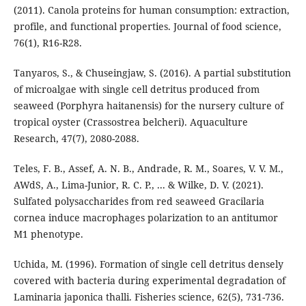
(2011). Canola proteins for human consumption: extraction,
profile, and functional properties. Journal of food science,
76(1), R16-R28.
Tanyaros, S., & Chuseingjaw, S. (2016). A partial substitution
of microalgae with single cell detritus produced from
seaweed (Porphyra haitanensis) for the nursery culture of
tropical oyster (Crassostrea belcheri). Aquaculture
Research, 47(7), 2080-2088.
Teles, F. B., Assef, A. N. B., Andrade, R. M., Soares, V. V. M.,
AWdS, A., Lima-Junior, R. C. P., ... & Wilke, D. V. (2021).
Sulfated polysaccharides from red seaweed Gracilaria
cornea induce macrophages polarization to an antitumor
M1 phenotype.
Uchida, M. (1996). Formation of single cell detritus densely
covered with bacteria during experimental degradation of
Laminaria japonica thalli. Fisheries science, 62(5), 731-736.