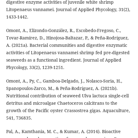
digestive enzyme activities of juvenile white shrimp
Litopenaeus vannamei. Journal of Applied Phycology, 31(2),
1433-1442.
Omont, A., Elizondo-González, R., Escobedo-Fregoso, C.,
Tovar-Ramírez, D., Hinojosa-Baltazar, P., & Peña-Rodríguez,
A. (2021a). Bacterial communities and digestive enzymatic
activities of Litopenaeus vannamei shrimp fed pre-digested
seaweeds as a functional ingredient. Journal of Applied
Phycology, 33(2), 1239-1251.
Omont, A., Py, C., Gamboa-Delgado, J., Nolasco-Soria, H.,
Spanopoulos-Zarco, M., & Peña-Rodríguez, A. (2021b).
Nutritional contribution of seaweed Ulva lactuca single-cell
detritus and microalgae Chaetoceros calcitrans to the
growth of the Pacific oyster Crassostrea gigas. Aquaculture,
541, 736835.
Pal, A., Kamthania, M. C., & Kumar, A. (2014). Bioactive