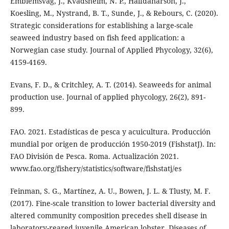
Emblemsvåg, J., Kvadsheim, N. P., Halfdanarson, J.,
Koesling, M., Nystrand, B. T., Sunde, J., & Rebours, C. (2020).
Strategic considerations for establishing a large-scale
seaweed industry based on fish feed application: a
Norwegian case study. Journal of Applied Phycology, 32(6),
4159-4169.
Evans, F. D., & Critchley, A. T. (2014). Seaweeds for animal
production use. Journal of applied phycology, 26(2), 891-
899.
FAO. 2021. Estadísticas de pesca y acuicultura. Producción
mundial por origen de producción 1950-2019 (FishstatJ). In:
FAO División de Pesca. Roma. Actualización 2021.
www.fao.org/fishery/statistics/software/fishstatj/es
Feinman, S. G., Martínez, A. U., Bowen, J. L. & Tlusty, M. F.
(2017). Fine-scale transition to lower bacterial diversity and
altered community composition precedes shell disease in
laboratory-reared juvenile American lobster. Diseases of