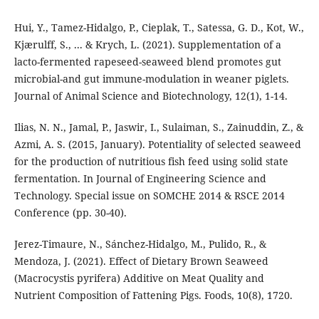
Hui, Y., Tamez-Hidalgo, P., Cieplak, T., Satessa, G. D., Kot, W.,
Kjærulff, S., ... & Krych, L. (2021). Supplementation of a
lacto-fermented rapeseed-seaweed blend promotes gut
microbial-and gut immune-modulation in weaner piglets.
Journal of Animal Science and Biotechnology, 12(1), 1-14.
Ilias, N. N., Jamal, P., Jaswir, I., Sulaiman, S., Zainuddin, Z., &
Azmi, A. S. (2015, January). Potentiality of selected seaweed
for the production of nutritious fish feed using solid state
fermentation. In Journal of Engineering Science and
Technology. Special issue on SOMCHE 2014 & RSCE 2014
Conference (pp. 30-40).
Jerez-Timaure, N., Sánchez-Hidalgo, M., Pulido, R., &
Mendoza, J. (2021). Effect of Dietary Brown Seaweed
(Macrocystis pyrifera) Additive on Meat Quality and
Nutrient Composition of Fattening Pigs. Foods, 10(8), 1720.