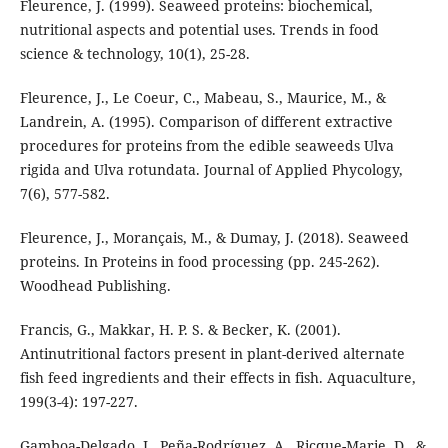
Fleurence, J. (1999). Seaweed proteins: biochemical,
nutritional aspects and potential uses. Trends in food
science & technology, 10(1), 25-28.
Fleurence, J., Le Coeur, C., Mabeau, S., Maurice, M., &
Landrein, A. (1995). Comparison of different extractive
procedures for proteins from the edible seaweeds Ulva
rigida and Ulva rotundata. Journal of Applied Phycology,
7(6), 577-582.
Fleurence, J., Morançais, M., & Dumay, J. (2018). Seaweed
proteins. In Proteins in food processing (pp. 245-262).
Woodhead Publishing.
Francis, G., Makkar, H. P. S. & Becker, K. (2001).
Antinutritional factors present in plant-derived alternate
fish feed ingredients and their effects in fish. Aquaculture,
199(3-4): 197-227.
Gamboa-Delgado, J., Peña-Rodríguez, A., Ricque-Marie, D., &