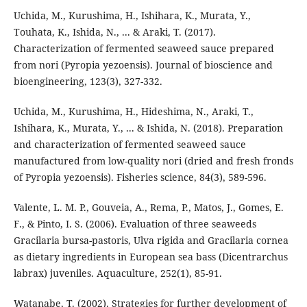
Uchida, M., Kurushima, H., Ishihara, K., Murata, Y.,
Touhata, K., Ishida, N., ... & Araki, T. (2017).
Characterization of fermented seaweed sauce prepared
from nori (Pyropia yezoensis). Journal of bioscience and
bioengineering, 123(3), 327-332.
Uchida, M., Kurushima, H., Hideshima, N., Araki, T.,
Ishihara, K., Murata, Y., ... & Ishida, N. (2018). Preparation
and characterization of fermented seaweed sauce
manufactured from low-quality nori (dried and fresh fronds
of Pyropia yezoensis). Fisheries science, 84(3), 589-596.
Valente, L. M. P., Gouveia, A., Rema, P., Matos, J., Gomes, E.
F., & Pinto, I. S. (2006). Evaluation of three seaweeds
Gracilaria bursa-pastoris, Ulva rigida and Gracilaria cornea
as dietary ingredients in European sea bass (Dicentrarchus
labrax) juveniles. Aquaculture, 252(1), 85-91.
Watanabe, T. (2002). Strategies for further development of