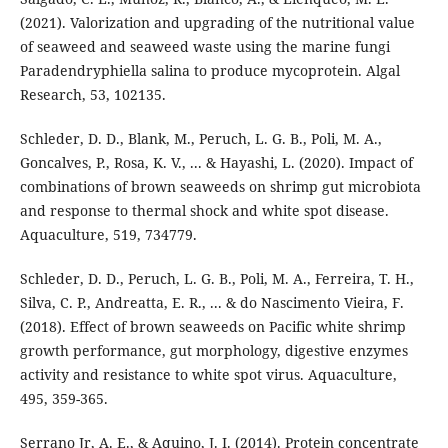
(2021). Valorization and upgrading of the nutritional value
of seaweed and seaweed waste using the marine fungi
Paradendryphiella salina to produce mycoprotein. Algal
Research, 53, 102135.
Schleder, D. D., Blank, M., Peruch, L. G. B., Poli, M. A.,
Goncalves, P., Rosa, K. V., ... & Hayashi, L. (2020). Impact of
combinations of brown seaweeds on shrimp gut microbiota
and response to thermal shock and white spot disease.
Aquaculture, 519, 734779.
Schleder, D. D., Peruch, L. G. B., Poli, M. A., Ferreira, T. H.,
Silva, C. P., Andreatta, E. R., ... & do Nascimento Vieira, F.
(2018). Effect of brown seaweeds on Pacific white shrimp
growth performance, gut morphology, digestive enzymes
activity and resistance to white spot virus. Aquaculture,
495, 359-365.
Serrano Jr, A. E., & Aquino, J. I. (2014). Protein concentrate