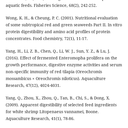
aquatic feeds. Fisheries Science, 68(2), 242-252.
Wong, K. H., & Cheung, P. C. (2001). Nutritional evaluation
of some subtropical red and green seaweeds Part II. In vitro
protein digestibility and amino acid profiles of protein
concentrates. Food chemistry, 72(1), 11-17.
Yang, H., Li, Z. B., Chen, Q., Li, W. J., Sun, Y. Z., & Lu, J.
(2016). Effect of fermented Enteromopha prolifera on the
growth performance, digestive enzyme activities and serum
non‐specific immunity of red tilapia (Oreochromis
mossambicus × Oreochromis niloticus). Aquaculture
Research, 47(12), 4024-4031.
Yang, Q., Zhou, X., Zhou, Q., Tan, B., Chi, S., & Dong, X.
(2009). Apparent digestibility of selected feed ingredients
for white shrimp Litopenaeus vannamei, Boone.
Aquaculture Research, 41(1), 78-86.