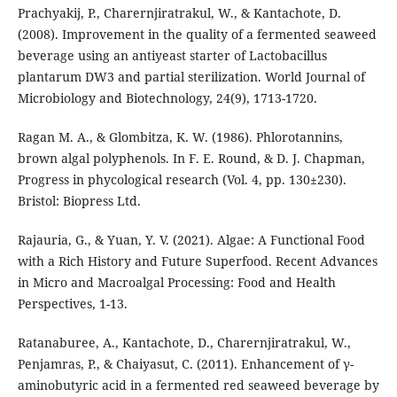
Prachyakij, P., Charernjiratrakul, W., & Kantachote, D.
(2008). Improvement in the quality of a fermented seaweed
beverage using an antiyeast starter of Lactobacillus
plantarum DW3 and partial sterilization. World Journal of
Microbiology and Biotechnology, 24(9), 1713-1720.
Ragan M. A., & Glombitza, K. W. (1986). Phlorotannins,
brown algal polyphenols. In F. E. Round, & D. J. Chapman,
Progress in phycological research (Vol. 4, pp. 130±230).
Bristol: Biopress Ltd.
Rajauria, G., & Yuan, Y. V. (2021). Algae: A Functional Food
with a Rich History and Future Superfood. Recent Advances
in Micro and Macroalgal Processing: Food and Health
Perspectives, 1-13.
Ratanaburee, A., Kantachote, D., Charernjiratrakul, W.,
Penjamras, P., & Chaiyasut, C. (2011). Enhancement of γ-
aminobutyric acid in a fermented red seaweed beverage by