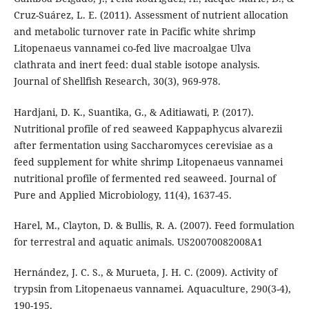
Cruz-Suárez, L. E. (2011). Assessment of nutrient allocation
and metabolic turnover rate in Pacific white shrimp
Litopenaeus vannamei co-fed live macroalgae Ulva
clathrata and inert feed: dual stable isotope analysis.
Journal of Shellfish Research, 30(3), 969-978.
Hardjani, D. K., Suantika, G., & Aditiawati, P. (2017).
Nutritional profile of red seaweed Kappaphycus alvarezii
after fermentation using Saccharomyces cerevisiae as a
feed supplement for white shrimp Litopenaeus vannamei
nutritional profile of fermented red seaweed. Journal of
Pure and Applied Microbiology, 11(4), 1637-45.
Harel, M., Clayton, D. & Bullis, R. A. (2007). Feed formulation
for terrestral and aquatic animals. US20070082008A1
Hernández, J. C. S., & Murueta, J. H. C. (2009). Activity of
trypsin from Litopenaeus vannamei. Aquaculture, 290(3-4),
190-195.