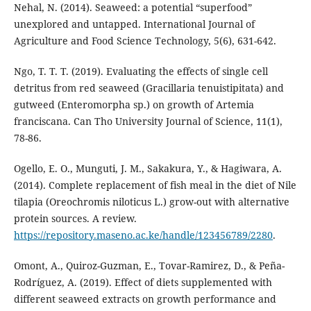
Nehal, N. (2014). Seaweed: a potential “superfood”
unexplored and untapped. International Journal of
Agriculture and Food Science Technology, 5(6), 631-642.
Ngo, T. T. T. (2019). Evaluating the effects of single cell
detritus from red seaweed (Gracillaria tenuistipitata) and
gutweed (Enteromorpha sp.) on growth of Artemia
franciscana. Can Tho University Journal of Science, 11(1),
78-86.
Ogello, E. O., Munguti, J. M., Sakakura, Y., & Hagiwara, A.
(2014). Complete replacement of fish meal in the diet of Nile
tilapia (Oreochromis niloticus L.) grow-out with alternative
protein sources. A review.
https://repository.maseno.ac.ke/handle/123456789/2280
.
Omont, A., Quiroz-Guzman, E., Tovar-Ramirez, D., & Peña-
Rodríguez, A. (2019). Effect of diets supplemented with
different seaweed extracts on growth performance and