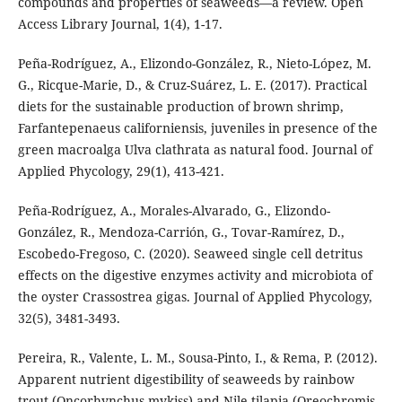
compounds and properties of seaweeds—a review. Open
Access Library Journal, 1(4), 1-17.
Peña-Rodríguez, A., Elizondo-González, R., Nieto-López, M.
G., Ricque-Marie, D., & Cruz-Suárez, L. E. (2017). Practical
diets for the sustainable production of brown shrimp,
Farfantepenaeus californiensis, juveniles in presence of the
green macroalga Ulva clathrata as natural food. Journal of
Applied Phycology, 29(1), 413-421.
Peña-Rodríguez, A., Morales-Alvarado, G., Elizondo-
González, R., Mendoza-Carrión, G., Tovar-Ramírez, D.,
Escobedo-Fregoso, C. (2020). Seaweed single cell detritus
effects on the digestive enzymes activity and microbiota of
the oyster Crassostrea gigas. Journal of Applied Phycology,
32(5), 3481-3493.
Pereira, R., Valente, L. M., Sousa-Pinto, I., & Rema, P. (2012).
Apparent nutrient digestibility of seaweeds by rainbow
trout (Oncorhynchus mykiss) and Nile tilapia (Oreochromis