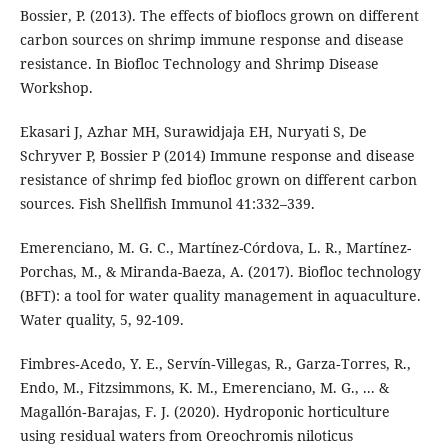
Bossier, P. (2013). The effects of bioflocs grown on different
carbon sources on shrimp immune response and disease
resistance. In Biofloc Technology and Shrimp Disease
Workshop.
Ekasari J, Azhar MH, Surawidjaja EH, Nuryati S, De
Schryver P, Bossier P (2014) Immune response and disease
resistance of shrimp fed biofloc grown on different carbon
sources. Fish Shellfish Immunol 41:332–339.
Emerenciano, M. G. C., Martínez-Córdova, L. R., Martínez-
Porchas, M., & Miranda-Baeza, A. (2017). Biofloc technology
(BFT): a tool for water quality management in aquaculture.
Water quality, 5, 92-109.
Fimbres‐Acedo, Y. E., Servín‐Villegas, R., Garza‐Torres, R.,
Endo, M., Fitzsimmons, K. M., Emerenciano, M. G., ... &
Magallón‐Barajas, F. J. (2020). Hydroponic horticulture
using residual waters from Oreochromis niloticus