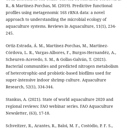
R., & Martínez‐Porchas, M. (2019). Predictive functional
profiles using metagenomic 16S rRNA data: a novel
approach to understanding the microbial ecology of
aquaculture systems. Reviews in Aquaculture, 11(1), 234-
245.
Ortiz‐Estrada, Á. M., Martínez‐Porchas, M., Martínez‐
Córdova, L. R., Vargas‐Albores, F., Burgos‐Hernandéz, A.,
Scheuren‐Acevedo, S. M., & Gollas‐Galván, T. (2021).
Bacterial communities and predicted nitrogen metabolism
of heterotrophic‐and probiotic‐based biofilms used for
super‐intensive indoor shrimp culture. Aquaculture
Research, 52(1), 334-344.
Stankus, A. (2021). State of world aquaculture 2020 and
regional reviews: FAO webinar series. FAO Aquaculture
Newsletter, (63), 17-18.
Schveitzer, R., Arantes, R., Baloi, M. F., Costódio, P. F. S.,