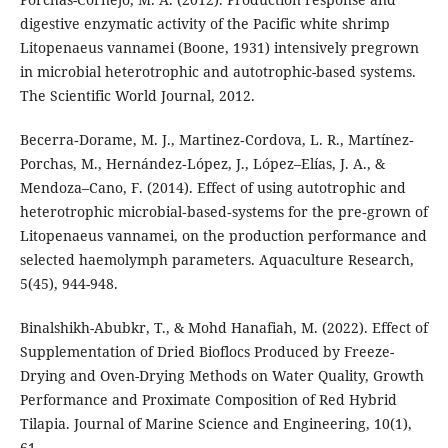
digestive enzymatic activity of the Pacific white shrimp
Litopenaeus vannamei (Boone, 1931) intensively pregrown
in microbial heterotrophic and autotrophic-based systems.
The Scientific World Journal, 2012.
Becerra‐Dorame, M. J., Martinez‐Cordova, L. R., Martínez‐
Porchas, M., Hernández‐López, J., López–Elías, J. A., &
Mendoza–Cano, F. (2014). Effect of using autotrophic and
heterotrophic microbial‐based‐systems for the pre‐grown of
Litopenaeus vannamei, on the production performance and
selected haemolymph parameters. Aquaculture Research,
5(45), 944-948.
Binalshikh-Abubkr, T., & Mohd Hanafiah, M. (2022). Effect of
Supplementation of Dried Bioflocs Produced by Freeze-
Drying and Oven-Drying Methods on Water Quality, Growth
Performance and Proximate Composition of Red Hybrid
Tilapia. Journal of Marine Science and Engineering, 10(1),
61.