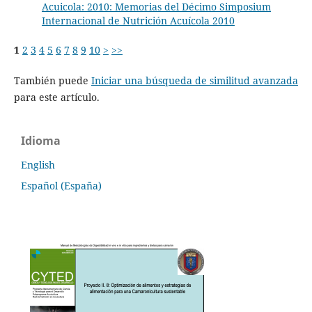
Acuicola: 2010: Memorias del Décimo Simposium
Internacional de Nutrición Acuícola 2010
1
2
3
4
5
6
7
8
9
10
>
>>
También puede
Iniciar una búsqueda de similitud avanzada
para este artículo.
Idioma
English
Español (España)