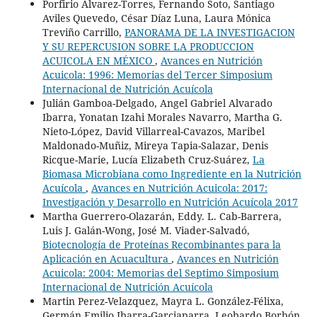
Porfirio Alvarez-Torres, Fernando Soto, Santiago
Aviles Quevedo, César Díaz Luna, Laura Mónica
Treviño Carrillo,
PANORAMA DE LA INVESTIGACION
Y SU REPERCUSION SOBRE LA PRODUCCION
ACUICOLA EN MÉXICO
,
Avances en Nutrición
Acuicola: 1996: Memorias del Tercer Simposium
Internacional de Nutrición Acuícola
Julián Gamboa-Delgado, Angel Gabriel Alvarado
Ibarra, Yonatan Izahi Morales Navarro, Martha G.
Nieto-López, David Villarreal-Cavazos, Maribel
Maldonado-Muñiz, Mireya Tapia-Salazar, Denis
Ricque-Marie, Lucía Elizabeth Cruz-Suárez,
La
Biomasa Microbiana como Ingrediente en la Nutrición
Acuícola
,
Avances en Nutrición Acuicola: 2017:
Investigación y Desarrollo en Nutrición Acuícola 2017
Martha Guerrero-Olazarán, Eddy. L. Cab-Barrera,
Luis J. Galán-Wong, José M. Viader-Salvadó,
Biotecnología de Proteínas Recombinantes para la
Aplicación en Acuacultura
,
Avances en Nutrición
Acuicola: 2004: Memorias del Septimo Simposium
Internacional de Nutrición Acuícola
Martin Perez-Velazquez, Mayra L. González-Félixa,
Germán Emilio Ibarra-Garciaparra, Leobardo Borbón