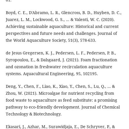
Boyd, C. E., D'Abramo, L. R., Glencross, B. D., Huyben, D. C.,
Juarez, L. M., Lockwood, G. S., ... & Valenti, W. C. (2020).
Achieving sustainable aquaculture: Historical and current
perspectives and future needs and challenges. Journal of
the World Aquaculture Society, 51(3), 578-633.
de Jesus Gregersen, K. J., Pedersen, L. F., Pedersen, P. B.,
Syropoulou, E., & Dalsgaard, J. (2021). Foam fractionation
and ozonation in freshwater recirculation aquaculture
systems. Aquacultural Engineering, 95, 102195.
Deng, Y., Chen, F., Liao, K., Xiao, Y., Chen, S., Lu, Q., ... &
Zhou, W. (2021). Microalgae for nutrient recycling from
food waste to aquaculture as feed substitute: a promising
pathway to eco‐friendly development. Journal of Chemical
Technology & Biotechnology.
Ekasari, J., Azhar, M., Surawidjaja, E., De Schryver, P., &