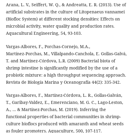
Arana, L. V., Seiffert, W. Q., & Andreatta, E. R. (2013). Use of
artificial substrates in the culture of Litopenaeus vannamei
(Biofloc System) at different stocking densities: Effects on
microbial activity, water quality and production rates.
Aquacultural Engineering, 54, 93-103.
Vargas‑Albores, F., Porchas‑Cornejo, M.A.,
Martínez‑Porchas, M., Villalpando‑Canchola, E. Gollas‑Galvá,
T. and Martínez‑Córdova, L.R. (2009) Bacterial biota of
shrimp intestine is significantly modified by the use of a
probiotic mixture: a high throughput sequencing approach.
Revista de Biología Marina y Oceanografía 44(2): 335-342.
Vargas-Albores, F., Martínez-Córdova, L. R., Gollas-Galván,
T., Garibay-Valdez, E., Emerenciano, M. G. C., Lago-Leston,
A., ... & Martínez-Porchas, M. (2019). Inferring the
functional properties of bacterial communities in shrimp-
culture bioflocs produced with amaranth and wheat seeds
as fouler promoters. Aquaculture, 500, 107-117.