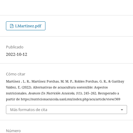
LMartinez.pdf
Publicado
2022-10-12
Cómo citar
Martínez , L. R., Martínez Porchas, M. M. P., Robles Porchas, G. R., & Garibay
Valdez, E. (2022). Alternativas de acuacultura sostenible: Aspectos
nutricionales.
Avances En Nutrición Acuicola
,
1
(1), 245–262. Recuperado a
partir de https://nutricionacuicola.uanl.mx/index.php/acu/article/view/369
Más formatos de cita
Número