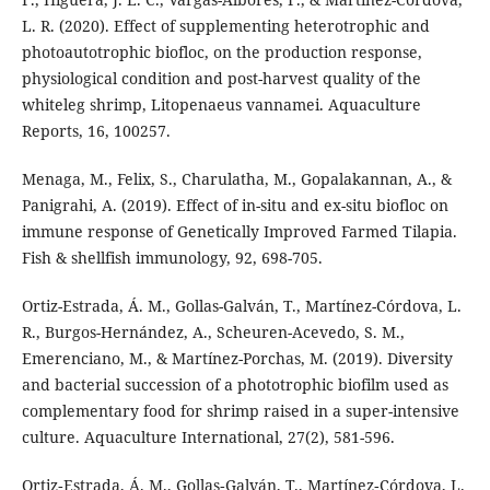
L. R. (2020). Effect of supplementing heterotrophic and
photoautotrophic biofloc, on the production response,
physiological condition and post-harvest quality of the
whiteleg shrimp, Litopenaeus vannamei. Aquaculture
Reports, 16, 100257.
Menaga, M., Felix, S., Charulatha, M., Gopalakannan, A., &
Panigrahi, A. (2019). Effect of in-situ and ex-situ biofloc on
immune response of Genetically Improved Farmed Tilapia.
Fish & shellfish immunology, 92, 698-705.
Ortiz-Estrada, Á. M., Gollas-Galván, T., Martínez-Córdova, L.
R., Burgos-Hernández, A., Scheuren-Acevedo, S. M.,
Emerenciano, M., & Martínez-Porchas, M. (2019). Diversity
and bacterial succession of a phototrophic biofilm used as
complementary food for shrimp raised in a super-intensive
culture. Aquaculture International, 27(2), 581-596.
Ortiz‐Estrada, Á. M., Gollas‐Galván, T., Martínez‐Córdova, L.