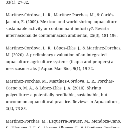
33(1), 27-32.
Martínez-Córdova, L. R., Martínez Porchas, M., & Cortés-
Jacinto, E. (2009). Mexican and world shrimp aquaculture:
sustainable activity or contaminant industry?. Revista
internacional de contaminación ambiental, 25(3), 181-196.
Martinez-Cordova, L. R., López-Elías, J., & Martinez-Porchas,
M. (2020). A preliminary evaluation of an integrated
aquaculture-agriculture systems (tilapia and peppers) at
mesocosm scale. J Aquac Mar Biol, 9(1), 19-22.
Martínez‐Porchas, M., Martínez‐Córdova, L. R., Porchas‐
Cornejo, M. A., & López‐Elías, J. A. (2010). Shrimp
polyculture: a potentially profitable, sustainable, but
uncommon aquacultural practice. Reviews in Aquaculture,
2(2), 73-85.
Martinez-Porchas, M., Ezquerra-Brauer, M., Mendoza-Cano,
F., Higuera, J. E. C., Vargas-Albores, F., & Martinez-Cordova,