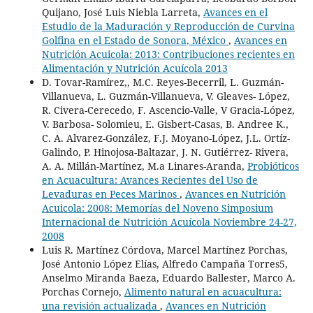
Quijano, José Luis Niebla Larreta,
Avances en el
Estudio de la Maduración y Reproducción de Curvina
Golfina en el Estado de Sonora, México
,
Avances en
Nutrición Acuicola: 2013: Contribuciones recientes en
Alimentación y Nutrición Acuícola 2013
D. Tovar-Ramírez,, M.C. Reyes-Becerril, L. Guzmán-
Villanueva, L. Guzmán-Villanueva, V. Gleaves- López,
R. Civera-Cerecedo, F. Ascencio-Valle, V Gracia-López,
V. Barbosa- Solomieu, E. Gisbert-Casas, B. Andree K.,
C. A. Alvarez-González, F.J. Moyano-López, J.L. Ortíz-
Galindo, P. Hinojosa-Baltazar, J. N. Gutiérrez- Rivera,
A. A. Millán-Martínez, M.a Linares-Aranda,
Probióticos
en Acuacultura: Avances Recientes del Uso de
Levaduras en Peces Marinos
,
Avances en Nutrición
Acuicola: 2008: Memorías del Noveno Simposium
Internacional de Nutrición Acuícola Noviembre 24-27,
2008
Luis R. Martínez Córdova, Marcel Martínez Porchas,
José Antonio López Elías, Alfredo Campaña Torres5,
Anselmo Miranda Baeza, Eduardo Ballester, Marco A.
Porchas Cornejo,
Alimento natural en acuacultura:
una revisión actualizada
,
Avances en Nutrición