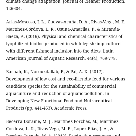
climate change adaptation. Journal of Cleaner Production,
126604.
Arias-Moscoso, J. L., Cuevas-Acuña, D. A., Rivas-Vega, M. E.,
Martínez-Córdova, L. R., Osuna-Amarilas, P., & Miranda-
Baeza, A. (2016). Physical and chemical characteristics of
lyophilized biofloc produced in whiteleg shrimp cultures
with different fishmeal inclusion into the diets. Latin
American Journal of Aquatic Research, 44(4), 769-778.
Baruah, K., Norouzitallab, P., & Pal, A. K. (2017).
Development of low cost and eco-friendly feed for various
candidate species for the sustainability of commercial
aquaculture and reduction of aquatic pollution. In
Developing New Functional Food and Nutraceutical
Products (pp. 441-453). Academic Press.
Becerra-Dorame, M. J., Martínez-Porchas, M., Martínez-
Córdova, L. R., Rivas-Vega, M. E., Lopez-Elias, J. A., &
Porchas-Cornejo, M. A. (2012). Production response and