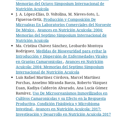
Memorías del Octavo Simposium Internacional de
Nutrición Acuícola
J. A. López-Elías, D. Voltolina, M. Nieves-Soto, L.
Figueroa-Ortiz,
Producción y Composición De
Microalgas En Laboratorios Comerciales del Noroeste
De México
,
Avances en Nutrición Acuicola: 2004:
Memorias del Septimo Simposium Internacional de
Nutrición Acuícola
Ma. Cristina Chávez Sánchez, Leobardo Montoya
Rodríguez,
Medidas de Bioseguridad para evitar la
Introducción y Dispersión de Enfermedades Virales
en Granjas Camaronícolas
,
Avances en Nutrición
Acuicola: 2004: Memorias del Septimo Simposium
Internacional de Nutrición Acuícola
Luis Rafael Martínez Córdova, Marcel Martínez
Porchas, Anselmo Miranda Baeza, Roberto Vázquez
Euan, Kadiya Calderón Alvarado, Ana Lucía Gómez
Ramírez,
Uso De Microorganismos Inmovilizados en
Cultivos Camaronícolas y su Efecto en la Respuesta
Productiva, Condición Fisiológica y Microbioma
Intestinal
,
Avances en Nutrición Acuicola: 2017:
Investigación y Desarrollo en Nutrición Acuícola 2017