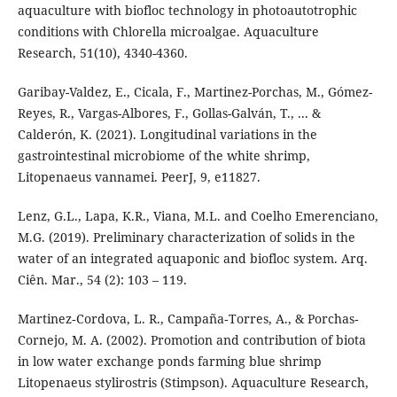
aquaculture with biofloc technology in photoautotrophic
conditions with Chlorella microalgae. Aquaculture
Research, 51(10), 4340-4360.
Garibay-Valdez, E., Cicala, F., Martinez-Porchas, M., Gómez-
Reyes, R., Vargas-Albores, F., Gollas-Galván, T., ... &
Calderón, K. (2021). Longitudinal variations in the
gastrointestinal microbiome of the white shrimp,
Litopenaeus vannamei. PeerJ, 9, e11827.
Lenz, G.L., Lapa, K.R., Viana, M.L. and Coelho Emerenciano,
M.G. (2019). Preliminary characterization of solids in the
water of an integrated aquaponic and biofloc system. Arq.
Ciên. Mar., 54 (2): 103 – 119.
Martinez‐Cordova, L. R., Campaña‐Torres, A., & Porchas‐
Cornejo, M. A. (2002). Promotion and contribution of biota
in low water exchange ponds farming blue shrimp
Litopenaeus stylirostris (Stimpson). Aquaculture Research,