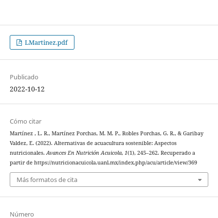
LMartinez.pdf
Publicado
2022-10-12
Cómo citar
Martínez , L. R., Martínez Porchas, M. M. P., Robles Porchas, G. R., & Garibay
Valdez, E. (2022). Alternativas de acuacultura sostenible: Aspectos
nutricionales.
Avances En Nutrición Acuicola
,
1
(1), 245–262. Recuperado a
partir de https://nutricionacuicola.uanl.mx/index.php/acu/article/view/369
Más formatos de cita
Número