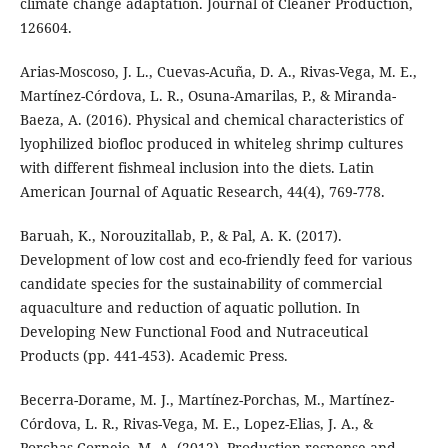
climate change adaptation. Journal of Cleaner Production,
126604.
Arias-Moscoso, J. L., Cuevas-Acuña, D. A., Rivas-Vega, M. E.,
Martínez-Córdova, L. R., Osuna-Amarilas, P., & Miranda-
Baeza, A. (2016). Physical and chemical characteristics of
lyophilized biofloc produced in whiteleg shrimp cultures
with different fishmeal inclusion into the diets. Latin
American Journal of Aquatic Research, 44(4), 769-778.
Baruah, K., Norouzitallab, P., & Pal, A. K. (2017).
Development of low cost and eco-friendly feed for various
candidate species for the sustainability of commercial
aquaculture and reduction of aquatic pollution. In
Developing New Functional Food and Nutraceutical
Products (pp. 441-453). Academic Press.
Becerra-Dorame, M. J., Martínez-Porchas, M., Martínez-
Córdova, L. R., Rivas-Vega, M. E., Lopez-Elias, J. A., &
Porchas-Cornejo, M. A. (2012). Production response and