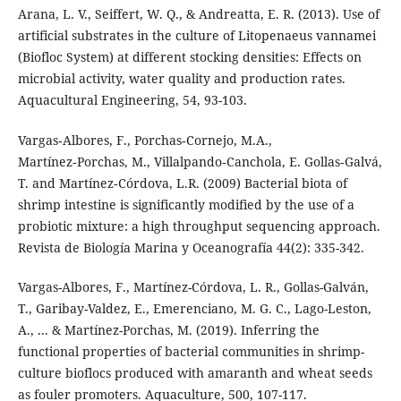
Arana, L. V., Seiffert, W. Q., & Andreatta, E. R. (2013). Use of
artificial substrates in the culture of Litopenaeus vannamei
(Biofloc System) at different stocking densities: Effects on
microbial activity, water quality and production rates.
Aquacultural Engineering, 54, 93-103.
Vargas‑Albores, F., Porchas‑Cornejo, M.A.,
Martínez‑Porchas, M., Villalpando‑Canchola, E. Gollas‑Galvá,
T. and Martínez‑Córdova, L.R. (2009) Bacterial biota of
shrimp intestine is significantly modified by the use of a
probiotic mixture: a high throughput sequencing approach.
Revista de Biología Marina y Oceanografía 44(2): 335-342.
Vargas-Albores, F., Martínez-Córdova, L. R., Gollas-Galván,
T., Garibay-Valdez, E., Emerenciano, M. G. C., Lago-Leston,
A., ... & Martínez-Porchas, M. (2019). Inferring the
functional properties of bacterial communities in shrimp-
culture bioflocs produced with amaranth and wheat seeds
as fouler promoters. Aquaculture, 500, 107-117.