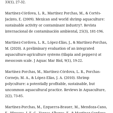
33(1), 27-32.
Martínez-Córdova, L. R., Martínez Porchas, M., & Cortés-
Jacinto, E. (2009). Mexican and world shrimp aquaculture:
sustainable activity or contaminant industry?. Revista
internacional de contaminación ambiental, 25(3), 181-196.
Martinez-Cordova, L. R., López-Elías, J., & Martinez-Porchas,
M. (2020). A preliminary evaluation of an integrated
aquaculture-agriculture systems (tilapia and peppers) at
mesocosm scale. J Aquac Mar Biol, 9(1), 19-22.
Martínez‐Porchas, M., Martínez‐Córdova, L. R., Porchas‐
Cornejo, M. A., & López‐Elías, J. A. (2010). Shrimp
polyculture: a potentially profitable, sustainable, but
uncommon aquacultural practice. Reviews in Aquaculture,
2(2), 73-85.
Martinez-Porchas, M., Ezquerra-Brauer, M., Mendoza-Cano,
F., Higuera, J. E. C., Vargas-Albores, F., & Martinez-Cordova,