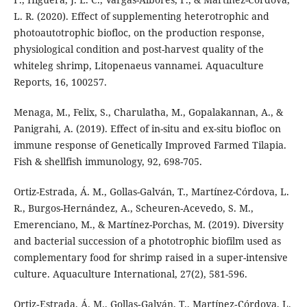
L. R. (2020). Effect of supplementing heterotrophic and
photoautotrophic biofloc, on the production response,
physiological condition and post-harvest quality of the
whiteleg shrimp, Litopenaeus vannamei. Aquaculture
Reports, 16, 100257.
Menaga, M., Felix, S., Charulatha, M., Gopalakannan, A., &
Panigrahi, A. (2019). Effect of in-situ and ex-situ biofloc on
immune response of Genetically Improved Farmed Tilapia.
Fish & shellfish immunology, 92, 698-705.
Ortiz-Estrada, Á. M., Gollas-Galván, T., Martínez-Córdova, L.
R., Burgos-Hernández, A., Scheuren-Acevedo, S. M.,
Emerenciano, M., & Martínez-Porchas, M. (2019). Diversity
and bacterial succession of a phototrophic biofilm used as
complementary food for shrimp raised in a super-intensive
culture. Aquaculture International, 27(2), 581-596.
Ortiz‐Estrada, Á. M., Gollas‐Galván, T., Martínez‐Córdova, L.