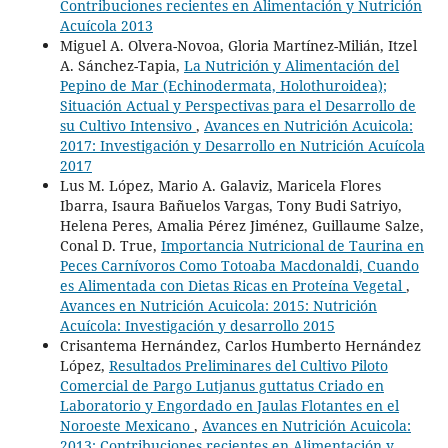
Contribuciones recientes en Alimentación y Nutrición
Acuícola 2013
Miguel A. Olvera-Novoa, Gloria Martínez-Milián, Itzel
A. Sánchez-Tapia,
La Nutrición y Alimentación del
Pepino de Mar (Echinodermata, Holothuroidea);
Situación Actual y Perspectivas para el Desarrollo de
su Cultivo Intensivo
,
Avances en Nutrición Acuicola:
2017: Investigación y Desarrollo en Nutrición Acuícola
2017
Lus M. López, Mario A. Galaviz, Maricela Flores
Ibarra, Isaura Bañuelos Vargas, Tony Budi Satriyo,
Helena Peres, Amalia Pérez Jiménez, Guillaume Salze,
Conal D. True,
Importancia Nutricional de Taurina en
Peces Carnívoros Como Totoaba Macdonaldi, Cuando
es Alimentada con Dietas Ricas en Proteína Vegetal
,
Avances en Nutrición Acuicola: 2015: Nutrición
Acuícola: Investigación y desarrollo 2015
Crisantema Hernández, Carlos Humberto Hernández
López,
Resultados Preliminares del Cultivo Piloto
Comercial de Pargo Lutjanus guttatus Criado en
Laboratorio y Engordado en Jaulas Flotantes en el
Noroeste Mexicano
,
Avances en Nutrición Acuicola:
2013: Contribuciones recientes en Alimentación y