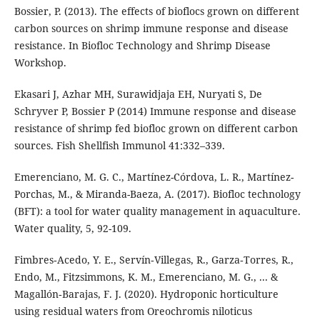
Bossier, P. (2013). The effects of bioflocs grown on different
carbon sources on shrimp immune response and disease
resistance. In Biofloc Technology and Shrimp Disease
Workshop.
Ekasari J, Azhar MH, Surawidjaja EH, Nuryati S, De
Schryver P, Bossier P (2014) Immune response and disease
resistance of shrimp fed biofloc grown on different carbon
sources. Fish Shellfish Immunol 41:332–339.
Emerenciano, M. G. C., Martínez-Córdova, L. R., Martínez-
Porchas, M., & Miranda-Baeza, A. (2017). Biofloc technology
(BFT): a tool for water quality management in aquaculture.
Water quality, 5, 92-109.
Fimbres‐Acedo, Y. E., Servín‐Villegas, R., Garza‐Torres, R.,
Endo, M., Fitzsimmons, K. M., Emerenciano, M. G., ... &
Magallón‐Barajas, F. J. (2020). Hydroponic horticulture
using residual waters from Oreochromis niloticus