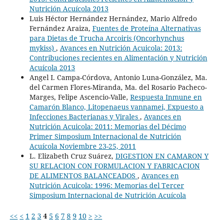
Nutrición Acuícola 2013
Luis Héctor Hernández Hernández, Mario Alfredo
Fernández Araiza,
Fuentes de Proteína Alternativas
para Dietas de Trucha Arcoiris (Oncorhynchus
mykiss)
,
Avances en Nutrición Acuicola: 2013:
Contribuciones recientes en Alimentación y Nutrición
Acuícola 2013
Angel I. Campa-Córdova, Antonio Luna-González, Ma.
del Carmen Flores-Miranda, Ma. del Rosario Pacheco-
Marges, Felipe Ascencio-Valle,
Respuesta Inmune en
Camarón Blanco, Litopenaeus vannamei, Expuesto a
Infecciones Bacterianas y Virales
,
Avances en
Nutrición Acuicola: 2011: Memorias del Décimo
Primer Simposium Internacional de Nutrición
Acuícola Noviembre 23-25, 2011
L. Elizabeth Cruz Suárez,
DIGESTION EN CAMARON Y
SU RELACION CON FORMULACION Y FABRICACION
DE ALIMENTOS BALANCEADOS
,
Avances en
Nutrición Acuicola: 1996: Memorias del Tercer
Simposium Internacional de Nutrición Acuícola
<<
<
1
2
3
4
5
6
7
8
9
10
>
>>