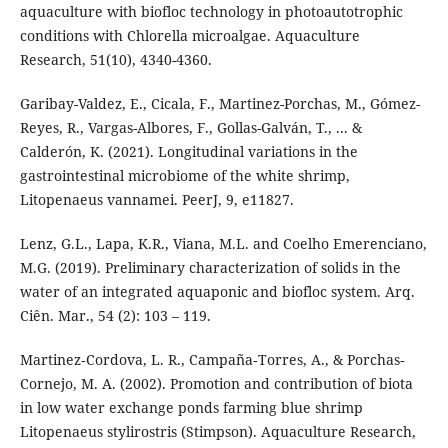
aquaculture with biofloc technology in photoautotrophic
conditions with Chlorella microalgae. Aquaculture
Research, 51(10), 4340-4360.
Garibay-Valdez, E., Cicala, F., Martinez-Porchas, M., Gómez-
Reyes, R., Vargas-Albores, F., Gollas-Galván, T., ... &
Calderón, K. (2021). Longitudinal variations in the
gastrointestinal microbiome of the white shrimp,
Litopenaeus vannamei. PeerJ, 9, e11827.
Lenz, G.L., Lapa, K.R., Viana, M.L. and Coelho Emerenciano,
M.G. (2019). Preliminary characterization of solids in the
water of an integrated aquaponic and biofloc system. Arq.
Ciên. Mar., 54 (2): 103 – 119.
Martinez‐Cordova, L. R., Campaña‐Torres, A., & Porchas‐
Cornejo, M. A. (2002). Promotion and contribution of biota
in low water exchange ponds farming blue shrimp
Litopenaeus stylirostris (Stimpson). Aquaculture Research,