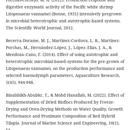
digestive enzymatic activity of the Pacific white shrimp
Litopenaeus vannamei (Boone, 1931) intensively pregrown
in microbial heterotrophic and autotrophic-based systems.
The Scientific World Journal, 2012.
Becerra‐Dorame, M. J., Martinez‐Cordova, L. R., Martínez‐
Porchas, M., Hernández‐López, J., López–Elías, J. A., &
Mendoza–Cano, F. (2014). Effect of using autotrophic and
heterotrophic microbial‐based‐systems for the pre‐grown of
Litopenaeus vannamei, on the production performance and
selected haemolymph parameters. Aquaculture Research,
5(45), 944-948.
Binalshikh-Abubkr, T., & Mohd Hanafiah, M. (2022). Effect of
Supplementation of Dried Bioflocs Produced by Freeze-
Drying and Oven-Drying Methods on Water Quality, Growth
Performance and Proximate Composition of Red Hybrid
Tilapia. Journal of Marine Science and Engineering, 10(1),
61.