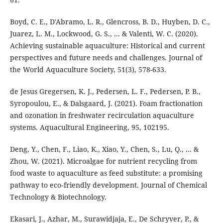
Boyd, C. E., D'Abramo, L. R., Glencross, B. D., Huyben, D. C.,
Juarez, L. M., Lockwood, G. S., ... & Valenti, W. C. (2020).
Achieving sustainable aquaculture: Historical and current
perspectives and future needs and challenges. Journal of
the World Aquaculture Society, 51(3), 578-633.
de Jesus Gregersen, K. J., Pedersen, L. F., Pedersen, P. B.,
Syropoulou, E., & Dalsgaard, J. (2021). Foam fractionation
and ozonation in freshwater recirculation aquaculture
systems. Aquacultural Engineering, 95, 102195.
Deng, Y., Chen, F., Liao, K., Xiao, Y., Chen, S., Lu, Q., ... &
Zhou, W. (2021). Microalgae for nutrient recycling from
food waste to aquaculture as feed substitute: a promising
pathway to eco‐friendly development. Journal of Chemical
Technology & Biotechnology.
Ekasari, J., Azhar, M., Surawidjaja, E., De Schryver, P., &