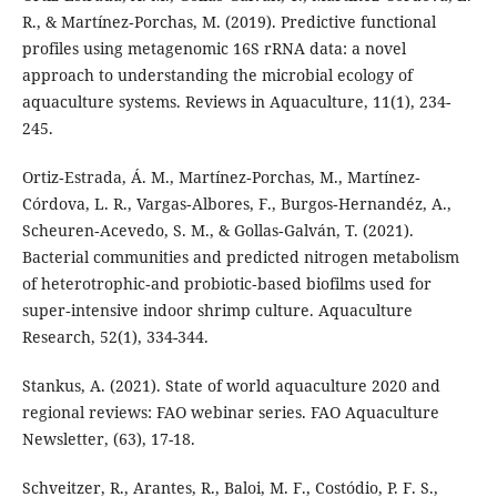
R., & Martínez‐Porchas, M. (2019). Predictive functional
profiles using metagenomic 16S rRNA data: a novel
approach to understanding the microbial ecology of
aquaculture systems. Reviews in Aquaculture, 11(1), 234-
245.
Ortiz‐Estrada, Á. M., Martínez‐Porchas, M., Martínez‐
Córdova, L. R., Vargas‐Albores, F., Burgos‐Hernandéz, A.,
Scheuren‐Acevedo, S. M., & Gollas‐Galván, T. (2021).
Bacterial communities and predicted nitrogen metabolism
of heterotrophic‐and probiotic‐based biofilms used for
super‐intensive indoor shrimp culture. Aquaculture
Research, 52(1), 334-344.
Stankus, A. (2021). State of world aquaculture 2020 and
regional reviews: FAO webinar series. FAO Aquaculture
Newsletter, (63), 17-18.
Schveitzer, R., Arantes, R., Baloi, M. F., Costódio, P. F. S.,