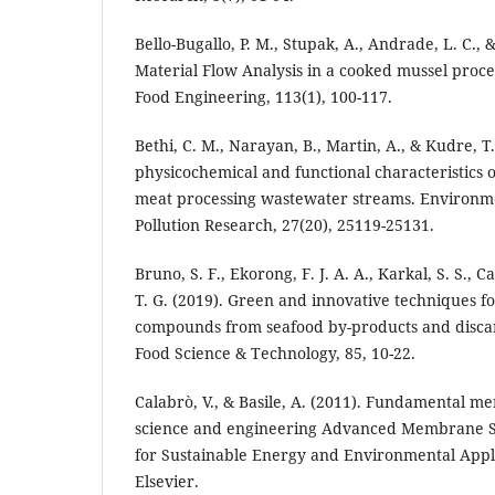
Bello-Bugallo, P. M., Stupak, A., Andrade, L. C., &
Material Flow Analysis in a cooked mussel proces
Food Engineering, 113(1), 100-117.
Bethi, C. M., Narayan, B., Martin, A., & Kudre, T
physicochemical and functional characteristics o
meat processing wastewater streams. Environm
Pollution Research, 27(20), 25119-25131.
Bruno, S. F., Ekorong, F. J. A. A., Karkal, S. S., C
T. G. (2019). Green and innovative techniques f
compounds from seafood by-products and discar
Food Science & Technology, 85, 10-22.
Calabrò, V., & Basile, A. (2011). Fundamental 
science and engineering Advanced Membrane S
for Sustainable Energy and Environmental Applic
Elsevier.