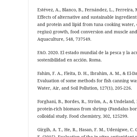
Estévez, A., Blanco, B., Fernández, L., Ferreira, 
Effects of alternative and sustainable ingredient
and protein and lipid from tuna cooking water
regius) growth, food conversion and muscle and
Aquaculture, 548, 737549.
FAO. 2020. El estado mundial de la pesca y la ac
sostenibilidad en acción. Roma.
Fahim, F. A., Fleita, D. H., Ibrahim, A. M., & El-Da
Evaluation of some methods for fish canning wa
Water, Air, and Soil Pollution, 127(1), 205-226.
Forghani, B., Bordes, R., Ström, A., & Undeland, 
protein-rich biomass from shrimp (Pandalus bore
colloidal study. Food chemistry, 302, 125299.
Girgih, A. T., He, R., Hasan, F. M., Udenigwe, C. C.
E. (2015). Evaluation of the in vitro antioxidant