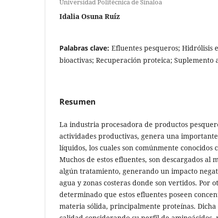
Universidad Politécnica de Sinaloa
Idalia Osuna Ruíz
Palabras clave:
Efluentes pesqueros; Hidrólisis
bioactivas; Recuperación proteica; Suplemento a
Resumen
La industria procesadora de productos pesquero
actividades productivas, genera una importante
líquidos, los cuales son comúnmente conocidos 
Muchos de estos efluentes, son descargados al m
algún tratamiento, generando un impacto negat
agua y zonas costeras donde son vertidos. Por ot
determinado que estos efluentes poseen concen
materia sólida, principalmente proteínas. Dicha 
calidad considerando su perfil de aminoácidos, p