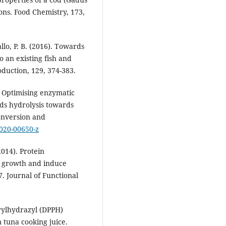
ons. Food Chemistry, 173,
allo, P. B. (2016). Towards
o an existing fish and
oduction, 129, 374-383.
). Optimising enzymatic
ds hydrolysis towards
onversion and
-020-00650-z
(2014). Protein
ll growth and induce
. Journal of Functional
icrylhydrazyl (DPPH)
 tuna cooking juice.