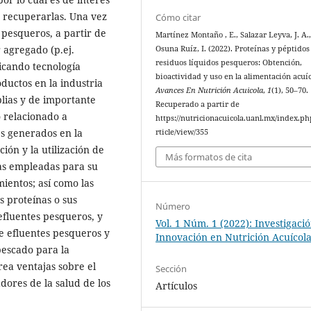
 recuperarlas. Una vez
Cómo citar
 pesqueros, a partir de
Martínez Montaño , E., Salazar Leyva, J. A.
 agregado (p.ej.
Osuna Ruíz, I. (2022). Proteínas y péptidos
residuos líquidos pesqueros: Obtención,
licando tecnología
bioactividad y uso en la alimentación acuíc
ductos en la industria
Avances En Nutrición Acuicola
,
1
(1), 50–70.
lias y de importante
Recuperado a partir de
o relacionado a
https://nutricionacuicola.uanl.mx/index.ph
es generados en la
rticle/view/355
ión y la utilización de
Más formatos de cita
cas empleadas para su
ientos; así como las
s proteínas o sus
Número
 efluentes pesqueros, y
Vol. 1 Núm. 1 (2022): Investigaci
de efluentes pesqueros y
Innovación en Nutrición Acuícol
pescado para la
rea ventajas sobre el
Sección
dores de la salud de los
Artículos