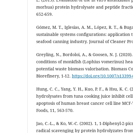
morhua) protein hydrolysate and peptide fracti
652-659.
Gómez, M. T., Iglesias, A. M., López, R. T., & Bug
sustainable systems configurations: application t
seafood canning industry. Journal of Cleaner Pr
Greyling, N., Bordoloi, A., & Goosen, N. J. (2020
conditions of monkfish (Lophius vomerinus) hea
potential waste biomass valorisation. Biomass C
Biorefinery, 1-12.
https://doi.org/10.1007/s13399
Hung, C. C., Yang, Y. H., Kuo, P. F., & Hsu, K. C. 
hydrolysates from tuna cooking juice inhibit ce
apoptosis of human breast cancer cell line MCF-7
Foods, 11, 563-570.
Jao, C.-L., & Ko, W.-C. (2002). 1, 1-Diphenyl-2-p
radical scavenging by protein hydrolyzates from