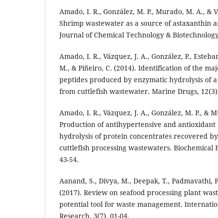
Amado, I. R., González, M. P., Murado, M. A., & V
Shrimp wastewater as a source of astaxanthin a
Journal of Chemical Technology & Biotechnology,
Amado, I. R., Vázquez, J. A., González, P., Esteb
M., & Piñeiro, C. (2014). Identification of the ma
peptides produced by enzymatic hydrolysis of a
from cuttlefish wastewater. Marine Drugs, 12(3)
Amado, I. R., Vázquez, J. A., González, M. P., & 
Production of antihypertensive and antioxidant 
hydrolysis of protein concentrates recovered by 
cuttlefish processing wastewaters. Biochemical 
43-54.
Aanand, S., Divya, M., Deepak, T., Padmavathi, P
(2017). Review on seafood processing plant wa
potential tool for waste management. Internatio
Research, 3(7), 01-04.