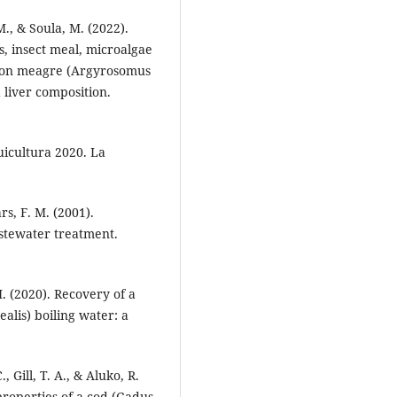
M., & Soula, M. (2022).
s, insect meal, microalgae
, on meagre (Argyrosomus
 liver composition.
uicultura 2020. La
rs, F. M. (2001).
stewater treatment.
I. (2020). Recovery of a
alis) boiling water: a
, Gill, T. A., & Aluko, R.
 properties of a cod (Gadus