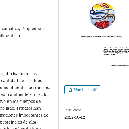
 enzimática; Propiedades
limenticio
s, derivado de sus
 cantidad de residuos
como efluentes pesqueros.
Martinez.pdf
edio ambiente sin recibir
ivo en los cuerpos de
ro lado, estudios han
Publicado
traciones importantes de
2022-10-12
proteína es de alta
or lo cual es de interés