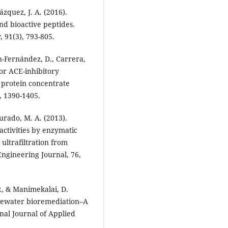
ázquez, J. A. (2016).
nd bioactive peptides.
 91(3), 793-805.
an-Fernández, D., Carrera,
jor ACE-inhibitory
 protein concentrate
, 1390-1405.
Murado, M. A. (2013).
activities by enzymatic
ultrafiltration from
Engineering Journal, 76,
., & Manimekalai, D.
stewater bioremediation–A
nal Journal of Applied