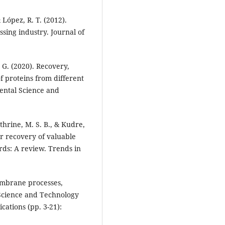
 López, R. T. (2012).
sing industry. Journal of
. G. (2020). Recovery,
f proteins from different
ental Science and
athrine, M. S. B., & Kudre,
or recovery of valuable
ds: A review. Trends in
membrane processes,
cience and Technology
ations (pp. 3-21):