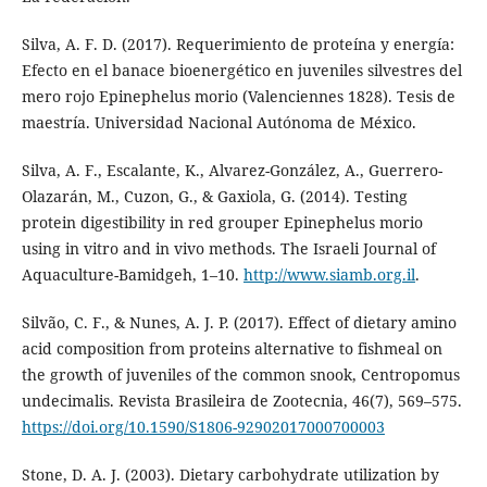
Silva, A. F. D. (2017). Requerimiento de proteína y energía:
Efecto en el banace bioenergético en juveniles silvestres del
mero rojo Epinephelus morio (Valenciennes 1828). Tesis de
maestría. Universidad Nacional Autónoma de México.
Silva, A. F., Escalante, K., Alvarez-González, A., Guerrero-
Olazarán, M., Cuzon, G., & Gaxiola, G. (2014). Testing
protein digestibility in red grouper Epinephelus morio
using in vitro and in vivo methods. The Israeli Journal of
Aquaculture-Bamidgeh, 1–10.
http://www.siamb.org.il
.
Silvão, C. F., & Nunes, A. J. P. (2017). Effect of dietary amino
acid composition from proteins alternative to fishmeal on
the growth of juveniles of the common snook, Centropomus
undecimalis. Revista Brasileira de Zootecnia, 46(7), 569–575.
https://doi.org/10.1590/S1806-92902017000700003
Stone, D. A. J. (2003). Dietary carbohydrate utilization by