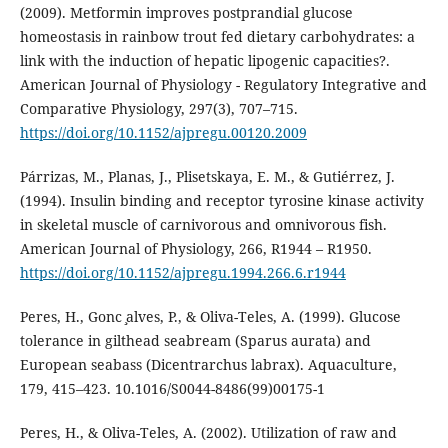
(2009). Metformin improves postprandial glucose
homeostasis in rainbow trout fed dietary carbohydrates: a
link with the induction of hepatic lipogenic capacities?.
American Journal of Physiology - Regulatory Integrative and
Comparative Physiology, 297(3), 707–715.
https://doi.org/10.1152/ajpregu.00120.2009
Párrizas, M., Planas, J., Plisetskaya, E. M., & Gutiérrez, J.
(1994). Insulin binding and receptor tyrosine kinase activity
in skeletal muscle of carnivorous and omnivorous fish.
American Journal of Physiology, 266, R1944 – R1950.
https://doi.org/10.1152/ajpregu.1994.266.6.r1944
Peres, H., Gonc ̧alves, P., & Oliva-Teles, A. (1999). Glucose
tolerance in gilthead seabream (Sparus aurata) and
European seabass (Dicentrarchus labrax). Aquaculture,
179, 415–423. 10.1016/S0044-8486(99)00175-1
Peres, H., & Oliva-Teles, A. (2002). Utilization of raw and