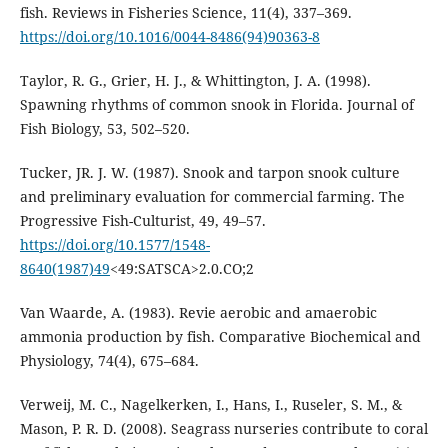
fish. Reviews in Fisheries Science, 11(4), 337–369.
https://doi.org/10.1016/0044-8486(94)90363-8
Taylor, R. G., Grier, H. J., & Whittington, J. A. (1998).
Spawning rhythms of common snook in Florida. Journal of
Fish Biology, 53, 502–520.
Tucker, JR. J. W. (1987). Snook and tarpon snook culture
and preliminary evaluation for commercial farming. The
Progressive Fish-Culturist, 49, 49–57.
https://doi.org/10.1577/1548-
8640(1987)49
<49:SATSCA>2.0.CO;2
Van Waarde, A. (1983). Revie aerobic and amaerobic
ammonia production by fish. Comparative Biochemical and
Physiology, 74(4), 675–684.
Verweij, M. C., Nagelkerken, I., Hans, I., Ruseler, S. M., &
Mason, P. R. D. (2008). Seagrass nurseries contribute to coral