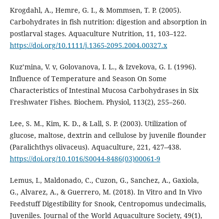
Krogdahl, A., Hemre, G. I., & Mommsen, T. P. (2005).
Carbohydrates in fish nutrition: digestion and absorption in
postlarval stages. Aquaculture Nutrition, 11, 103–122.
https://doi.org/10.1111/j.1365-2095.2004.00327.x
Kuz’mina, V. v, Golovanova, I. L., & Izvekova, G. I. (1996).
Influence of Temperature and Season On Some
Characteristics of Intestinal Mucosa Carbohydrases in Six
Freshwater Fishes. Biochem. Physiol, 113(2), 255–260.
Lee, S. M., Kim, K. D., & Lall, S. P. (2003). Utilization of
glucose, maltose, dextrin and cellulose by juvenile flounder
(Paralichthys olivaceus). Aquaculture, 221, 427–438.
https://doi.org/10.1016/S0044-8486(03)00061-9
Lemus, I., Maldonado, C., Cuzon, G., Sanchez, A., Gaxiola,
G., Alvarez, A., & Guerrero, M. (2018). In Vitro and In Vivo
Feedstuff Digestibility for Snook, Centropomus undecimalis,
Juveniles. Journal of the World Aquaculture Society, 49(1),