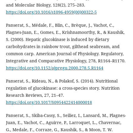
and Molecular Biology, 128(2), 275–283.
https://doi.org/10.1016/s1096-4959(00)00322-5
Panserat, S., Médale, F., Blin, C., Brèque, J., Vachot, C.,
Plagnes-Juan, E., Gomes, E., Krishnamoorthy, R., & Kaushik,
S. (2000). Hepatic glucokinase is induced by dietary
carbohydrates in rainbow trout, gilthead seabream, and
common carp. American Journal of Physiology. Regulatory,
Integrative and Comparative Physiology, 278, R1164–R1170.
https://doi.org/10.1152/ajpregu.2000.278.5.R1164
Panserat, S., Rideau, N., & Polakof, S. (2014). Nutritional
regulation of glucokinase: a cross-species story. Nutrition
Research Reviews, 27, 21–47.
https://doi.org/10.1017/S0954422414000018
Panserat, S., Skiba-Cassy, S., Seiliez, I., Lansard, M., Plagnes-
Juan, E., Vachot, C., Aguirre, P., Larroquet, L., Chavernac,
G., Medale, F., Corraze, G., Kaushik, S., & Moon, T. W.