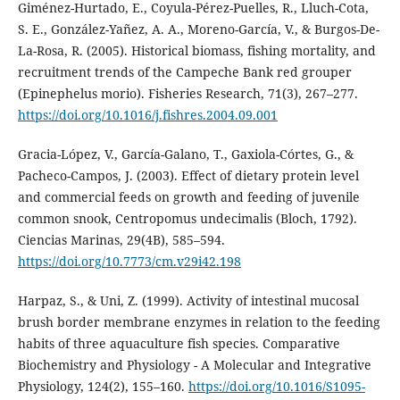
Giménez-Hurtado, E., Coyula-Pérez-Puelles, R., Lluch-Cota,
S. E., González-Yañez, A. A., Moreno-García, V., & Burgos-De-
La-Rosa, R. (2005). Historical biomass, fishing mortality, and
recruitment trends of the Campeche Bank red grouper
(Epinephelus morio). Fisheries Research, 71(3), 267–277.
https://doi.org/10.1016/j.fishres.2004.09.001
Gracia-López, V., García-Galano, T., Gaxiola-Córtes, G., &
Pacheco-Campos, J. (2003). Effect of dietary protein level
and commercial feeds on growth and feeding of juvenile
common snook, Centropomus undecimalis (Bloch, 1792).
Ciencias Marinas, 29(4B), 585–594.
https://doi.org/10.7773/cm.v29i42.198
Harpaz, S., & Uni, Z. (1999). Activity of intestinal mucosal
brush border membrane enzymes in relation to the feeding
habits of three aquaculture fish species. Comparative
Biochemistry and Physiology - A Molecular and Integrative
Physiology, 124(2), 155–160.
https://doi.org/10.1016/S1095-