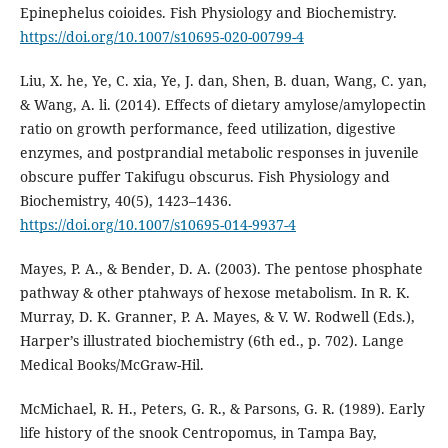
Epinephelus coioides. Fish Physiology and Biochemistry.
https://doi.org/10.1007/s10695-020-00799-4
Liu, X. he, Ye, C. xia, Ye, J. dan, Shen, B. duan, Wang, C. yan,
& Wang, A. li. (2014). Effects of dietary amylose/amylopectin
ratio on growth performance, feed utilization, digestive
enzymes, and postprandial metabolic responses in juvenile
obscure puffer Takifugu obscurus. Fish Physiology and
Biochemistry, 40(5), 1423–1436.
https://doi.org/10.1007/s10695-014-9937-4
Mayes, P. A., & Bender, D. A. (2003). The pentose phosphate
pathway & other ptahways of hexose metabolism. In R. K.
Murray, D. K. Granner, P. A. Mayes, & V. W. Rodwell (Eds.),
Harper’s illustrated biochemistry (6th ed., p. 702). Lange
Medical Books/McGraw-Hil.
McMichael, R. H., Peters, G. R., & Parsons, G. R. (1989). Early
life history of the snook Centropomus, in Tampa Bay,