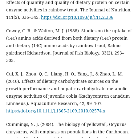
Effects of quantity and quality of dietary protein on certain
enzyme activities in rainbow trout. The Journal of Nutrition,
111(2), 336–345.
https://doi.org/10.1093/jn/111.2.336
Cowey, C. B., & Walton, M. J. (1988). Studies on the uptake of
(14C) amino acids derived from both dietary (14C) protein
and dietary (14C) amino acids by rainbow trout, Salmo
gairdneri Richardson. Journal of Fish Biology, 33(2), 293–
305.
Cui, X. J., Zhou, Q. C., Liang, H. O., Yang, J., & Zhao, L. M.
(2010). Effects of dietary carbohydrate sources on the
growth performance and hepatic carbohydrate metabolic
enzyme activities of juvenile cobia (Rachycentron canadum
Linnaeus.). Aquaculture Research, 42, 99–107.
https://doi.org/10.1111/j.1365-2109.2010.02574.x
Cummings, N. J. (2004). The biology of yellowtail, Ocyurus
chrysurus, with emphasis on populations in the Caribbean.