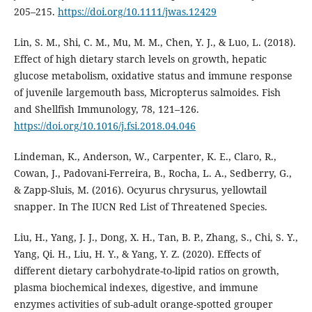
205–215.
https://doi.org/10.1111/jwas.12429
Lin, S. M., Shi, C. M., Mu, M. M., Chen, Y. J., & Luo, L. (2018).
Effect of high dietary starch levels on growth, hepatic
glucose metabolism, oxidative status and immune response
of juvenile largemouth bass, Micropterus salmoides. Fish
and Shellfish Immunology, 78, 121–126.
https://doi.org/10.1016/j.fsi.2018.04.046
Lindeman, K., Anderson, W., Carpenter, K. E., Claro, R.,
Cowan, J., Padovani-Ferreira, B., Rocha, L. A., Sedberry, G.,
& Zapp-Sluis, M. (2016). Ocyurus chrysurus, yellowtail
snapper. In The IUCN Red List of Threatened Species.
Liu, H., Yang, J. J., Dong, X. H., Tan, B. P., Zhang, S., Chi, S. Y.,
Yang, Qi. H., Liu, H. Y., & Yang, Y. Z. (2020). Effects of
different dietary carbohydrate-to-lipid ratios on growth,
plasma biochemical indexes, digestive, and immune
enzymes activities of sub-adult orange-spotted grouper