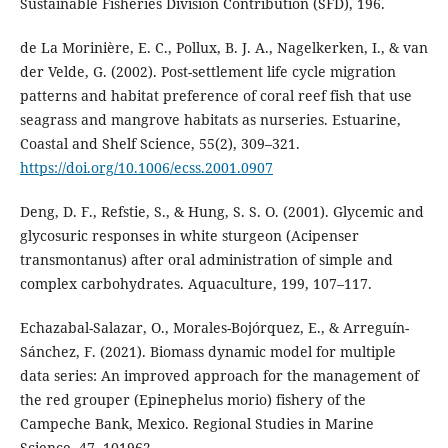
Sustainable Fisheries Division Contribution (SFD), 196.
de La Morinière, E. C., Pollux, B. J. A., Nagelkerken, I., & van
der Velde, G. (2002). Post-settlement life cycle migration
patterns and habitat preference of coral reef fish that use
seagrass and mangrove habitats as nurseries. Estuarine,
Coastal and Shelf Science, 55(2), 309–321.
https://doi.org/10.1006/ecss.2001.0907
Deng, D. F., Refstie, S., & Hung, S. S. O. (2001). Glycemic and
glycosuric responses in white sturgeon (Acipenser
transmontanus) after oral administration of simple and
complex carbohydrates. Aquaculture, 199, 107–117.
Echazabal-Salazar, O., Morales-Bojórquez, E., & Arreguín-
Sánchez, F. (2021). Biomass dynamic model for multiple
data series: An improved approach for the management of
the red grouper (Epinephelus morio) fishery of the
Campeche Bank, Mexico. Regional Studies in Marine
Science, 47, 101962.