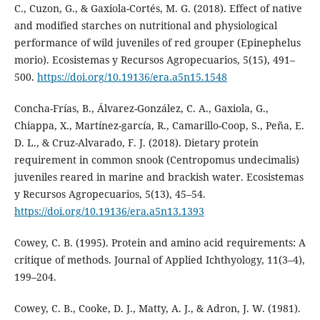
C., Cuzon, G., & Gaxiola-Cortés, M. G. (2018). Effect of native
and modified starches on nutritional and physiological
performance of wild juveniles of red grouper (Epinephelus
morio). Ecosistemas y Recursos Agropecuarios, 5(15), 491–
500.
https://doi.org/10.19136/era.a5n15.1548
Concha-Frías, B., Álvarez-González, C. A., Gaxiola, G.,
Chiappa, X., Martínez-garcía, R., Camarillo-Coop, S., Peña, E.
D. L., & Cruz-Alvarado, F. J. (2018). Dietary protein
requirement in common snook (Centropomus undecimalis)
juveniles reared in marine and brackish water. Ecosistemas
y Recursos Agropecuarios, 5(13), 45–54.
https://doi.org/10.19136/era.a5n13.1393
Cowey, C. B. (1995). Protein and amino acid requirements: A
critique of methods. Journal of Applied Ichthyology, 11(3–4),
199–204.
Cowey, C. B., Cooke, D. J., Matty, A. J., & Adron, J. W. (1981).