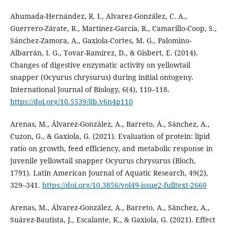
Ahumada-Hernández, R. I., Alvarez-González, C. A.,
Guerrero-Zárate, R., Martínez-García, R., Camarillo-Coop, S.,
Sánchez-Zamora, A., Gaxiola-Cortes, M. G., Palomino-
Albarrán, I. G., Tovar-Ramírez, D., & Gisbert, E. (2014).
Changes of digestive enzymatic activity on yellowtail
snapper (Ocyurus chrysurus) during initial ontogeny.
International Journal of Biology, 6(4), 110–118.
https://doi.org/10.5539/ijb.v6n4p110
Arenas, M., Álvarez-González, A., Barreto, Á., Sánchez, A.,
Cuzon, G., & Gaxiola, G. (2021). Evaluation of protein: lipid
ratio on growth, feed efficiency, and metabolic response in
juvenile yellowtail snapper Ocyurus chrysurus (Bloch,
1791). Latin American Journal of Aquatic Research, 49(2),
329–341.
https://doi.org/10.3856/vol49-issue2-fulltext-2660
Arenas, M., Álvarez-González, A., Barreto, A., Sánchez, A.,
Suárez-Bautista, J., Escalante, K., & Gaxiola, G. (2021). Effect