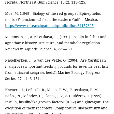
Florida. Northeast Gulf Science, 10(2), 113–125.
Moe, M. (1969). Biology of the red grouper Epinephelus
morio (Valenciennes) from the eastern Gulf of Mexico.
https://www.researchgate.net/publication/34157325
Mommsen, T., & Plisetskaya, E., (1991). Insulin in fishes and
agnathans: history, structure, and metabolic regulation.
Reviews in Aquatic Science, 4, 225–259
Nagelkerken, I., & van der Velde, G. (2004). Are Caribbean
mangroves important feeding grounds for juvenile reef fish
from adjacent seagrass beds?. Marine Ecology Progress
Series, 274, 143–151.
Navarro, I., Leibush, B., Moon, T. W., Plisetskaya, E. M.,
Baños, N., Méndez, E., Planas, J. v., & Gutiérrez, J. (1999).
Insulin, insulin-like growth factor-I (IGF-I) and glucagon: The
evolution of their receptors. Comparative Biochemistry and