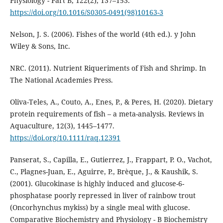
Physiology - Part B, 122(2), 137–153.
https://doi.org/10.1016/S0305-0491(98)10163-3
Nelson, J. S. (2006). Fishes of the world (4th ed.). y John
Wiley & Sons, Inc.
NRC. (2011). Nutrient Riqueriments of Fish and Shrimp. In
The National Academies Press.
Oliva-Teles, A., Couto, A., Enes, P., & Peres, H. (2020). Dietary
protein requirements of fish – a meta-analysis. Reviews in
Aquaculture, 12(3), 1445–1477.
https://doi.org/10.1111/raq.12391
Panserat, S., Capilla, E., Gutierrez, J., Frappart, P. O., Vachot,
C., Plagnes-Juan, E., Aguirre, P., Brèque, J., & Kaushik, S.
(2001). Glucokinase is highly induced and glucose-6-
phosphatase poorly repressed in liver of rainbow trout
(Oncorhynchus mykiss) by a single meal with glucose.
Comparative Biochemistry and Physiology - B Biochemistry