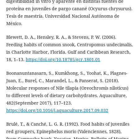
digestibilidad in vitro y aparente en distintas fuentes de
proteína en juveniles de pargo canané (Ocyurus chrysurus).
Tesis de maestría. Universidad Nacional Autónoma de
México.
Blewett, D. A., Hensley, R. A., & Stevens, P. W. (2006).
Feeding habits of common snook, Centropomus undecimalis,
in Charlotte Harbor, Florida. Gulf and Caribbean Research,
18, 1–13.
https://doi.org/10.18785/gcr.1801.01
Boonanuntanasarn, S., Kumkhong, S., Yoohat, K., Plagnes-
Juan, E., Burel, C., Marandel, L., & Panserat, S. (2018).
Molecular responses of Nile tilapia (Oreochromis niloticus)
to different levels of dietary carbohydrates. Aquaculture,
482(September 2017), 117–123.
https://doi.org/10.1016/j.aquaculture.2017.09.032
Brulé, T., & Canché, L. G. R. (1992). Food habits of juveniles
red groupers, Epinephelus morio (Valenciennes, 1828),
from Campeche bank, Yucatan, Mexico. Bulletin of Marine