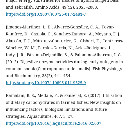
major energy substrates for tissues of hybrid striped bass
and zebrafish. Amino Acids, 49(12), 2053–2063.
https://doi.org/10.1007/s00726-017-2481-7
Jimenez-Martinez, L. D., Alvarez-González, C. A., Tovar-
Ramírez, D., Gaxiola, G., Sanchez-Zamora, A., Moyano, F. J.,
Alarcón, F. J., Márquez-Couturier, G., Gisbert, E., Contreras-
Sánchez, W. M., Perales-García, N., Arias-Rodríguez, L.,
Indy, J. R., Páramo-Delgadillo, S., & Palomino-Albarrán, I. G.
(2012). Digestive enzyme activities during early ontogeny in
common snook (Centropomus undecimalis). Fish Physiology
and Biochemistry, 38(2), 441–454.
https://doi.org/10.1007/s10695-011-9525-9
Kamalam, B. S., Medale, F., & Panserat, S. (2017). Utilisation
of dietary carbohydrates in farmed fishes: New insights on
influencing factors, biological limitations and future
strategies. Aquaculture, 467, 3–27.
https://doi.org/10.1016/j.aquaculture.2016.02.007