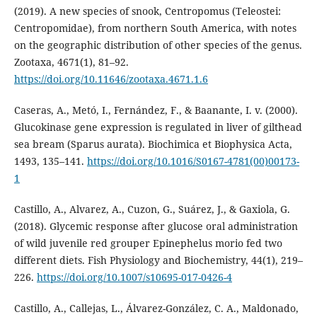
(2019). A new species of snook, Centropomus (Teleostei:
Centropomidae), from northern South America, with notes
on the geographic distribution of other species of the genus.
Zootaxa, 4671(1), 81–92.
https://doi.org/10.11646/zootaxa.4671.1.6
Caseras, A., Metó, I., Fernández, F., & Baanante, I. v. (2000).
Glucokinase gene expression is regulated in liver of gilthead
sea bream (Sparus aurata). Biochimica et Biophysica Acta,
1493, 135–141.
https://doi.org/10.1016/S0167-4781(00)00173-
1
Castillo, A., Alvarez, A., Cuzon, G., Suárez, J., & Gaxiola, G.
(2018). Glycemic response after glucose oral administration
of wild juvenile red grouper Epinephelus morio fed two
different diets. Fish Physiology and Biochemistry, 44(1), 219–
226.
https://doi.org/10.1007/s10695-017-0426-4
Castillo, A., Callejas, L., Álvarez-González, C. A., Maldonado,