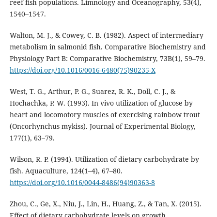
reef fish populations. Limnology and Oceanography, 53(4),
1540–1547.
Walton, M. J., & Cowey, C. B. (1982). Aspect of intermediary
metabolism in salmonid fish. Comparative Biochemistry and
Physiology Part B: Comparative Biochemistry, 73B(1), 59–79.
https://doi.org/10.1016/0016-6480(75)90235-X
West, T. G., Arthur, P. G., Suarez, R. K., Doll, C. J., &
Hochachka, P. W. (1993). In vivo utilization of glucose by
heart and locomotory muscles of exercising rainbow trout
(Oncorhynchus mykiss). Journal of Experimental Biology,
177(1), 63–79.
Wilson, R. P. (1994). Utilization of dietary carbohydrate by
fish. Aquaculture, 124(1–4), 67–80.
https://doi.org/10.1016/0044-8486(94)90363-8
Zhou, C., Ge, X., Niu, J., Lin, H., Huang, Z., & Tan, X. (2015).
Effect of dietary carbohydrate levels on growth