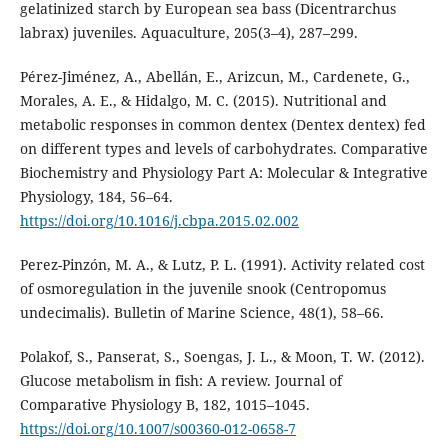
gelatinized starch by European sea bass (Dicentrarchus
labrax) juveniles. Aquaculture, 205(3–4), 287–299.
Pérez-Jiménez, A., Abellán, E., Arizcun, M., Cardenete, G.,
Morales, A. E., & Hidalgo, M. C. (2015). Nutritional and
metabolic responses in common dentex (Dentex dentex) fed
on different types and levels of carbohydrates. Comparative
Biochemistry and Physiology Part A: Molecular & Integrative
Physiology, 184, 56–64.
https://doi.org/10.1016/j.cbpa.2015.02.002
Perez-Pinzón, M. A., & Lutz, P. L. (1991). Activity related cost
of osmoregulation in the juvenile snook (Centropomus
undecimalis). Bulletin of Marine Science, 48(1), 58–66.
Polakof, S., Panserat, S., Soengas, J. L., & Moon, T. W. (2012).
Glucose metabolism in fish: A review. Journal of
Comparative Physiology B, 182, 1015–1045.
https://doi.org/10.1007/s00360-012-0658-7