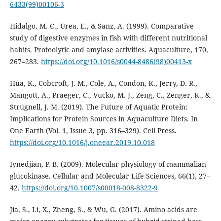
6433(99)00106-3
Hidalgo, M. C., Urea, E., & Sanz, A. (1999). Comparative
study of digestive enzymes in fish with different nutritional
habits. Proteolytic and amylase activities. Aquaculture, 170,
267–283.
https://doi.org/10.1016/s0044-8486(98)00413-x
Hua, K., Cobcroft, J. M., Cole, A., Condon, K., Jerry, D. R.,
Mangott, A., Praeger, C., Vucko, M. J., Zeng, C., Zenger, K., &
Strugnell, J. M. (2019). The Future of Aquatic Protein:
Implications for Protein Sources in Aquaculture Diets. In
One Earth (Vol. 1, Issue 3, pp. 316–329). Cell Press.
https://doi.org/10.1016/j.oneear.2019.10.018
Iynedjian, P. B. (2009). Molecular physiology of mammalian
glucokinase. Cellular and Molecular Life Sciences, 66(1), 27–
42.
https://doi.org/10.1007/s00018-008-8322-9
Jia, S., Li, X., Zheng, S., & Wu, G. (2017). Amino acids are