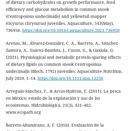
of dietary carbohydrates on growth performance, feed
efficiency and glucose metabolism in common snook
(Centropomus undecimalis) and yellowtail snapper
(Ocyurus chrysurus) juveniles. Aquaculture, 543(May),
736958.
https://doi.org/10.1016/j.aquaculture.2021.736958
Arenas, M., Álvarez-González, C. A., Barreto, A., Sánchez-
Zamora, A., Suárez-Bautista, J., Cuzon, G., & Gaxiola, G.
(2021). Physiological and metabolic protein-sparing effects
of dietary lipids on common snook Centropomus
undecimalis (Bloch, 1792) juveniles. Aquaculture Nutrition,
July 2020, 1–14.
https://doi.org/10.1111/anu.13250
Arreguín-Sánchez, F., & Arcos-Huitrón, E. (2011). La pesca
en México: estado de la explotación y uso de los
ecosistemas. Hidrobiológica, 21(3), 431–462.
www.ecopath.org
Barreto-Altamirano, A. F. (2016). Evaluación de la