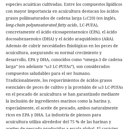
especies acuáticas cultivadas. Entre los compuestos lipídicos
con mayor importancia en acuicultura destacan los ácidos
grasos poliinsaturados de cadena larga (≥C20) (en inglés,
long-chain polyunsaturated fatty acids
, LC-PUFA),
concretamente el ácido eicosapentaenoico (EPA), el ácido
docosahexaenoico (DHA) y el ácido araquidónico (ARA).
Además de cubrir necesidades fisiológicas en los peces de
acuicultura, asegurando su normal crecimiento y
desarrollo, EPA y DHA, conocidos como “omega-3 de cadena
larga” (en adelante “ω3 LC-PUFAs”), son considerados
compuestos saludables para el ser humano.
Tradicionalmente, los requerimientos de ácidos grasos
esenciales de peces de cultivo y la provisión de ω3 LC-PUFAs
en el pescado de acuicultura se han garantizado mediante
la inclusión de ingredientes marinos como la harina y,
especialmente, el aceite de pescado, ambos naturalmente
ricos en EPA y DHA. La industria de piensos para
acuicultura utiliza alrededor del 75 % de las harinas y
aceites de pescado producidas a escala global. El carácter