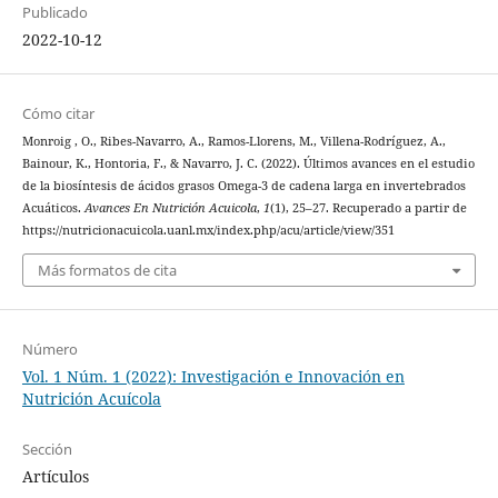
Publicado
2022-10-12
Cómo citar
Monroig , O., Ribes-Navarro, A., Ramos-Llorens, M., Villena-Rodríguez, A.,
Bainour, K., Hontoria, F., & Navarro, J. C. (2022). Últimos avances en el estudio
de la biosíntesis de ácidos grasos Omega-3 de cadena larga en invertebrados
Acuáticos.
Avances En Nutrición Acuicola
,
1
(1), 25–27. Recuperado a partir de
https://nutricionacuicola.uanl.mx/index.php/acu/article/view/351
Más formatos de cita
Número
Vol. 1 Núm. 1 (2022): Investigación e Innovación en
Nutrición Acuícola
Sección
Artículos