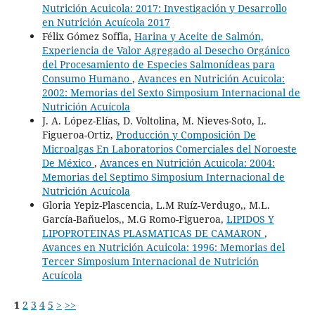
Nutrición Acuicola: 2017: Investigación y Desarrollo
en Nutrición Acuícola 2017
Félix Gómez Soffia,
Harina y Aceite de Salmón,
Experiencia de Valor Agregado al Desecho Orgánico
del Procesamiento de Especies Salmonídeas para
Consumo Humano
,
Avances en Nutrición Acuicola:
2002: Memorias del Sexto Simposium Internacional de
Nutrición Acuícola
J. A. López-Elías, D. Voltolina, M. Nieves-Soto, L.
Figueroa-Ortiz,
Producción y Composición De
Microalgas En Laboratorios Comerciales del Noroeste
De México
,
Avances en Nutrición Acuicola: 2004:
Memorias del Septimo Simposium Internacional de
Nutrición Acuícola
Gloria Yepiz-Plascencia, L.M Ruíz-Verdugo,, M.L.
García-Bañuelos,, M.G Romo-Figueroa,
LIPIDOS Y
LIPOPROTEINAS PLASMATICAS DE CAMARON
,
Avances en Nutrición Acuicola: 1996: Memorias del
Tercer Simposium Internacional de Nutrición
Acuícola
1
2
3
4
5
>
>>