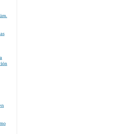
Núm.
nas
a
ción
en
imo