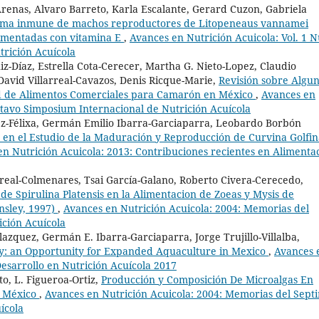
renas, Alvaro Barreto, Karla Escalante, Gerard Cuzon, Gabriela
stema inmune de machos reproductores de Litopeneaus vannamei
lementadas con vitamina E
,
Avances en Nutrición Acuicola: Vol. 1 
trición Acuícola
uiz-Díaz, Estrella Cota-Cerecer, Martha G. Nieto-Lopez, Claudio
David Villarreal-Cavazos, Denis Ricque-Marie,
Revisión sobre Algu
idad de Alimentos Comerciales para Camarón en México
,
Avances en
ctavo Simposium Internacional de Nutrición Acuícola
ez-Félixa, Germán Emilio Ibarra-Garciaparra, Leobardo Borbón
 en el Estudio de la Maduración y Reproducción de Curvina Golfin
n Nutrición Acuicola: 2013: Contribuciones recientes en Alimenta
rreal-Colmenares, Tsai García-Galano, Roberto Civera-Cerecedo,
de Spirulina Platensis en la Alimentacion de Zoeas y Mysis de
nsley, 1997)
,
Avances en Nutrición Acuicola: 2004: Memorias del
ción Acuícola
azquez, Germán E. Ibarra-Garciaparra, Jorge Trujillo-Villalba,
ity: an Opportunity for Expanded Aquaculture in Mexico
,
Avances 
Desarrollo en Nutrición Acuícola 2017
oto, L. Figueroa-Ortiz,
Producción y Composición De Microalgas En
e México
,
Avances en Nutrición Acuicola: 2004: Memorias del Sept
ícola