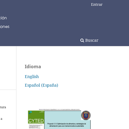
Entrar
Buscar
Idioma
English
Español (España)
tura
.
 a