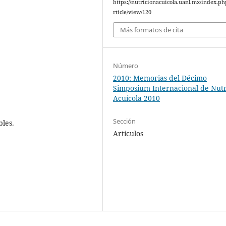
https://nutricionacuicola.uanl.mx/index.ph
rticle/view/120
Más formatos de cita
Número
2010: Memorias del Décimo
Simposium Internacional de Nutr
Acuícola 2010
Sección
bles.
Artículos