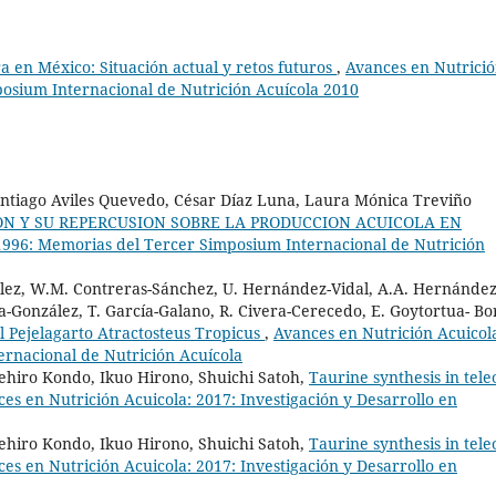
a en México: Situación actual y retos futuros
,
Avances en Nutrici
osium Internacional de Nutrición Acuícola 2010
Santiago Aviles Quevedo, César Díaz Luna, Laura Mónica Treviño
N Y SU REPERCUSION SOBRE LA PRODUCCION ACUICOLA EN
1996: Memorias del Tercer Simposium Internacional de Nutrición
lez, W.M. Contreras-Sánchez, U. Hernández-Vidal, A.A. Hernández
a-González, T. García-Galano, R. Civera-Cerecedo, E. Goytortua- Bo
l Pejelagarto Atractosteus Tropicus
,
Avances en Nutrición Acuicol
rnacional de Nutrición Acuícola
ehiro Kondo, Ikuo Hirono, Shuichi Satoh,
Taurine synthesis in teleo
es en Nutrición Acuicola: 2017: Investigación y Desarrollo en
ehiro Kondo, Ikuo Hirono, Shuichi Satoh,
Taurine synthesis in teleo
es en Nutrición Acuicola: 2017: Investigación y Desarrollo en