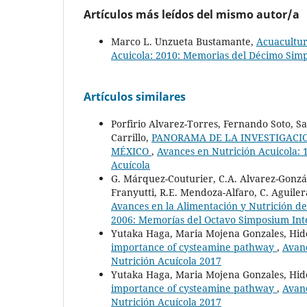
Artículos más leídos del mismo autor/a
Marco L. Unzueta Bustamante,
Acuacultur
Acuicola: 2010: Memorias del Décimo Simp
Artículos similares
Porfirio Alvarez-Torres, Fernando Soto, 
Carrillo,
PANORAMA DE LA INVESTIGACIO
MÉXICO
,
Avances en Nutrición Acuicola: 
Acuícola
G. Márquez-Couturier, C.A. Alvarez-Gonzá
Franyutti, R.E. Mendoza-Alfaro, C. Aguiler
Avances en la Alimentación y Nutrición de
2006: Memorías del Octavo Simposium Inte
Yutaka Haga, Maria Mojena Gonzales, Hid
importance of cysteamine pathway
,
Avanc
Nutrición Acuícola 2017
Yutaka Haga, Maria Mojena Gonzales, Hid
importance of cysteamine pathway
,
Avanc
Nutrición Acuícola 2017