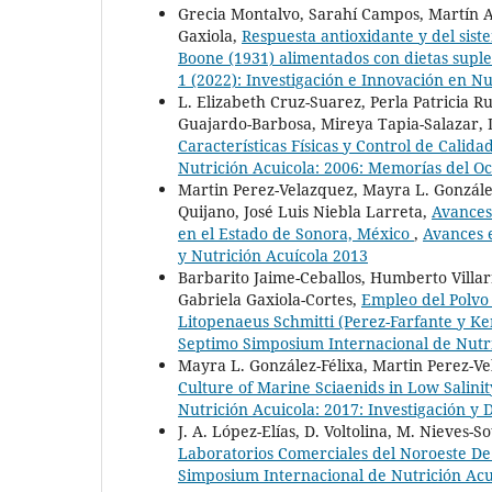
Grecia Montalvo, Sarahí Campos, Martín A
Gaxiola,
Respuesta antioxidante y del si
Boone (1931) alimentados con dietas sup
1 (2022): Investigación e Innovación en Nu
L. Elizabeth Cruz-Suarez, Perla Patricia R
Guajardo-Barbosa, Mireya Tapia-Salazar, 
Características Físicas y Control de Cal
Nutrición Acuicola: 2006: Memorías del O
Martin Perez-Velazquez, Mayra L. Gonzál
Quijano, José Luis Niebla Larreta,
Avances
en el Estado de Sonora, México
,
Avances e
y Nutrición Acuícola 2013
Barbarito Jaime-Ceballos, Humberto Villa
Gabriela Gaxiola-Cortes,
Empleo del Polvo 
Litopenaeus Schmitti (Perez-Farfante y Ke
Septimo Simposium Internacional de Nutri
Mayra L. González-Félixa, Martin Perez-Vel
Culture of Marine Sciaenids in Low Salin
Nutrición Acuicola: 2017: Investigación y 
J. A. López-Elías, D. Voltolina, M. Nieves-S
Laboratorios Comerciales del Noroeste D
Simposium Internacional de Nutrición Acu