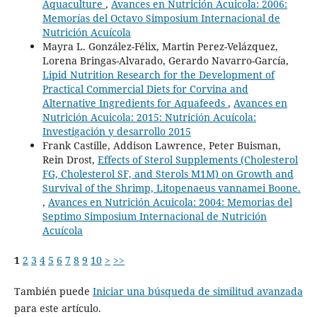
Aquaculture
,
Avances en Nutrición Acuicola: 2006:
Memorías del Octavo Simposium Internacional de
Nutrición Acuícola
Mayra L. González-Félix, Martin Perez-Velázquez,
Lorena Bringas-Alvarado, Gerardo Navarro-García,
Lipid Nutrition Research for the Development of
Practical Commercial Diets for Corvina and
Alternative Ingredients for Aquafeeds
,
Avances en
Nutrición Acuicola: 2015: Nutrición Acuícola:
Investigación y desarrollo 2015
Frank Castille, Addison Lawrence, Peter Buisman,
Rein Drost,
Effects of Sterol Supplements (Cholesterol
FG, Cholesterol SF, and Sterols M1M) on Growth and
Survival of the Shrimp, Litopenaeus vannamei Boone.
,
Avances en Nutrición Acuicola: 2004: Memorias del
Septimo Simposium Internacional de Nutrición
Acuícola
1
2
3
4
5
6
7
8
9
10
>
>>
También puede
Iniciar una búsqueda de similitud avanzada
para este artículo.