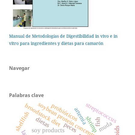
Manual de Metodologías de Digestibilidad in vivo e in
vitro para ingredientes y dietas para camarón
Navegar
Palabras clave
soybean protein concentrate
streptococcus
probióticos
broodstock diet
artemia
shellfish
shrimp
dietas
fish
muda
peces
soy products