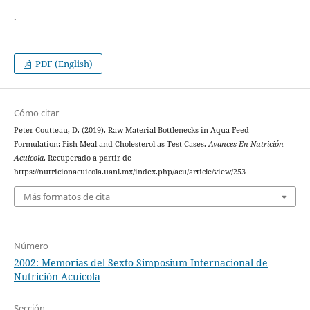
.
PDF (English)
Cómo citar
Peter Coutteau, D. (2019). Raw Material Bottlenecks in Aqua Feed
Formulation: Fish Meal and Cholesterol as Test Cases.
Avances En Nutrición
Acuicola
. Recuperado a partir de
https://nutricionacuicola.uanl.mx/index.php/acu/article/view/253
Más formatos de cita
Número
2002: Memorias del Sexto Simposium Internacional de
Nutrición Acuícola
Sección