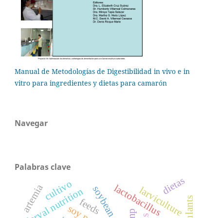
Manual de Metodologías de Digestibilidad in vivo e in
vitro para ingredientes y dietas para camarón
Navegar
Palabras clave
dietas
cultivo
artemia
lactobacillus
larviculture
larval nutrition
feeds