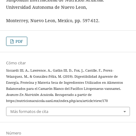
Universidad Autonoma de Nuevo Leon,
Monterrey, Nuevo Leon, Mexico, pp. 597-612.
PDF
Cómo citar
Siccardi III, A., Lawrence, A., Gatlin III, D., Fox, J., Castille, F., Perez-
Velazquez, M., & González-Félix, M. (2019). Digestibilidad Aparente de
Energía, Proteína y Materia Seca de Ingredientes Utilizados en Alimentos
Balanceados para el Camarón Blanco del Pacífico Litopenaeus vannamei.
Avances En Nutrición Acuicola
. Recuperado a partir de
https://nutricionacuicola.uanl.mx/index.php/acu/article/view/170
Más formatos de cita
Número