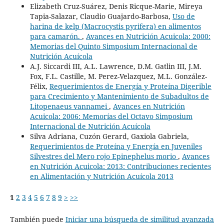
Elizabeth Cruz-Suárez, Denis Ricque-Marie, Mireya
Tapia-Salazar, Claudio Guajardo-Barbosa,
Uso de
harina de kelp (Macrocystis pyrifera) en alimentos
para camarón.
,
Avances en Nutrición Acuicola: 2000:
Memorias del Quinto Simposium Internacional de
Nutrición Acuícola
A.J. Siccardi III, A.L. Lawrence, D.M. Gatlin III, J.M.
Fox, F.L. Castille, M. Perez-Velazquez, M.L. González-
Félix,
Requerimientos de Energía y Proteína Digerible
para Crecimiento y Mantenimiento de Subadultos de
Litopenaeus vannamei
,
Avances en Nutrición
Acuicola: 2006: Memorías del Octavo Simposium
Internacional de Nutrición Acuícola
Silva Adriana, Cuzón Gerard, Gaxiola Gabriela,
Requerimientos de Proteína y Energía en Juveniles
Silvestres del Mero rojo Epinephelus morio
,
Avances
en Nutrición Acuicola: 2013: Contribuciones recientes
en Alimentación y Nutrición Acuícola 2013
1
2
3
4
5
6
7
8
9
>
>>
También puede
Iniciar una búsqueda de similitud avanzada