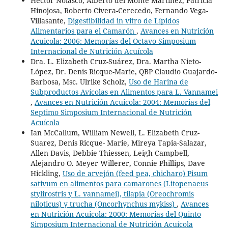
Héctor Nolasco, Alberto del Monte Martínez, Patricia
Hinojosa, Roberto Civera-Cerecedo, Fernando Vega-
Villasante,
Digestibilidad in vitro de Lípidos
Alimentarios para el Camarón
,
Avances en Nutrición
Acuicola: 2006: Memorías del Octavo Simposium
Internacional de Nutrición Acuícola
Dra. L. Elizabeth Cruz-Suárez, Dra. Martha Nieto-
López, Dr. Denis Ricque-Marie, QBP Claudio Guajardo-
Barbosa, Msc. Ulrike Scholz,
Uso de Harina de
Subproductos Avícolas en Alimentos para L. Vannamei
,
Avances en Nutrición Acuicola: 2004: Memorias del
Septimo Simposium Internacional de Nutrición
Acuícola
Ian McCallum, William Newell, L. Elizabeth Cruz-
Suarez, Denis Ricque- Marie, Mireya Tapia-Salazar,
Allen Davis, Debbie Thiessen, Leigh Campbell,
Alejandro O. Meyer Willerer, Connie Phillips, Dave
Hickling,
Uso de arvejón (feed pea, chicharo) Pisum
sativum en alimentos para camarones (Litopenaeus
stylirostris y L. vannamei), tilapia (Oreochromis
niloticus) y trucha (Oncorhynchus mykiss)
,
Avances
en Nutrición Acuicola: 2000: Memorias del Quinto
Simposium Internacional de Nutrición Acuícola