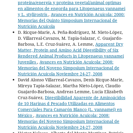
proteína/energía y proteína vegetal/animal optimas
en alimentos de engorda para Litopenaeus vannamei
y L. stylirostris
,
Avances en Nutrición Acuicola: 2000:
Memorias del Quinto Simposium Internacional de
Nutrición Acuícola
D. Ricque-Marie, A. Peña-Rodríguez, M. Nieto-López,
D. Villarreal-Cavazos, M. Tapia-Salazar, C. Guajardo-
Barbosa, L.E. Cruz-Suárez, A. Lemme,
Apparent Dry
Matter, Protein and Amino Acid Digestibility of Six
Rendered Animal Products in Litopenaeus vannamei
Juveniles
,
Avances en Nutrición Acuicola: 2008:
Memorías del Noveno Simposium Internacional de
Nutrición Acuícola Noviembre 24-27, 2008
David Alonso Villarreal-Cavazos, Denis Ricque-Marie,
Mireya Tapia-Salazar, Martha Nieto-López, Claudio
Guajardo-Barbosa, Andreas Lemme, Lucia Elizabeth
Cruz-Suárez,
Digestibilidad Aparente de Aminoácidos
de 10 Harinas d Pescado Utilizadas en Alimentos
Comerciales Para Camarón Blanco (L. vannamei) en
México
,
Avances en Nutrición Acuicola: 2008:
Memorías del Noveno Simposium Internacional de
Nutrición Acuícola Noviembre 24-27, 2008