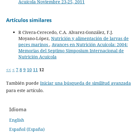
Acuícola Noviembre 23-25, 2011
Artículos similares
R Civera-Cerecedo, C.A. Alvarez-González, F.J.
Moyano-López,
Nutrición y alimentación de larvas de
peces marinos
,
Avances en Nutrición Acuicola: 2004:
Memorias del Septimo Simposium Internacional de
Nutrición Acuícola
<<
<
7
8
9
10
11
12
También puede
Iniciar una búsqueda de similitud avanzada
para este artículo.
Idioma
English
Español (España)