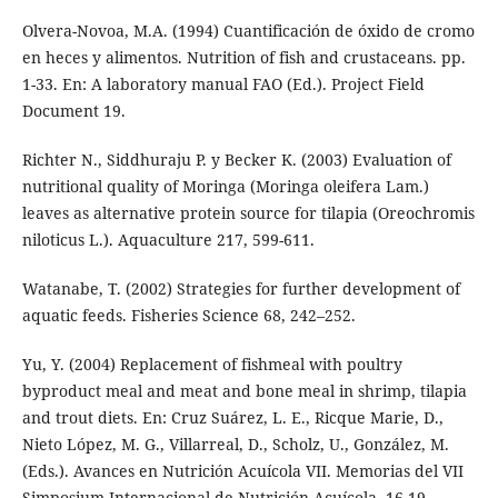
Olvera-Novoa, M.A. (1994) Cuantificación de óxido de cromo
en heces y alimentos. Nutrition of fish and crustaceans. pp.
1-33. En: A laboratory manual FAO (Ed.). Project Field
Document 19.
Richter N., Siddhuraju P. y Becker K. (2003) Evaluation of
nutritional quality of Moringa (Moringa oleifera Lam.)
leaves as alternative protein source for tilapia (Oreochromis
niloticus L.). Aquaculture 217, 599-611.
Watanabe, T. (2002) Strategies for further development of
aquatic feeds. Fisheries Science 68, 242–252.
Yu, Y. (2004) Replacement of fishmeal with poultry
byproduct meal and meat and bone meal in shrimp, tilapia
and trout diets. En: Cruz Suárez, L. E., Ricque Marie, D.,
Nieto López, M. G., Villarreal, D., Scholz, U., González, M.
(Eds.). Avances en Nutrición Acuícola VII. Memorias del VII
Simposium Internacional de Nutrición Acuícola. 16-19