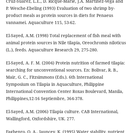
Cruz-Suárez, L.E., D. Ricque-Marie, J.A. Martínez-Vega and
P. Wesche-Ebeling (1993) Evaluation of two shrimp by-
product meals as protein sources in diets for Penaeus
vannamei. Aquaculture 115, 53-62.
El-Sayed, A.M. (1998) Total replacement of fish meal with
animal protein sources in Nile tilapia, Oreochromis niloticus
(L.), feeds. Aquaculture Research 29, 275-280.
El-Sayed, A. F. M. (2004) Protein nutrition of farmed tilapia:
searching for unconventional sources. En: Bolivar, R. B.,
Mair, G. C., Fitzsimmons (Eds.). 6th International
Symposium on Tilapia in Aquaculture, Philippine
International Convention Center Roxas Boulevard, Manila,
Philippines,12-16 Septiembre, 364-378.
El-Sayed, A.M. (2006) Tilapia culture. CAB International,
Wallingford, Oxfordshire, UK. 277.
Fagbenro, O. A., Jauncey, K. (1995) Water stability, nutrient