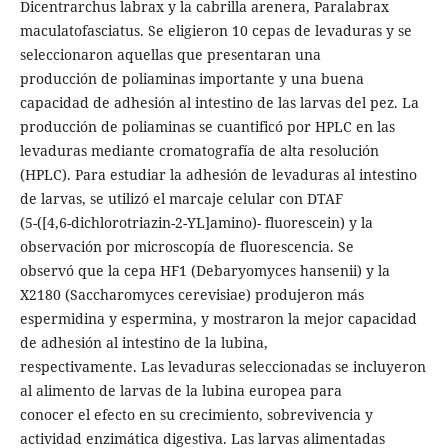
Dicentrarchus labrax y la cabrilla arenera, Paralabrax
maculatofasciatus. Se eligieron 10 cepas de levaduras y se
seleccionaron aquellas que presentaran una
producción de poliaminas importante y una buena
capacidad de adhesión al intestino de las larvas del pez. La
producción de poliaminas se cuantificó por HPLC en las
levaduras mediante cromatografía de alta resolución
(HPLC). Para estudiar la adhesión de levaduras al intestino
de larvas, se utilizó el marcaje celular con DTAF
(5-([4,6-dichlorotriazin-2-YL]amino)- fluorescein) y la
observación por microscopía de fluorescencia. Se
observó que la cepa HF1 (Debaryomyces hansenii) y la
X2180 (Saccharomyces cerevisiae) produjeron más
espermidina y espermina, y mostraron la mejor capacidad
de adhesión al intestino de la lubina,
respectivamente. Las levaduras seleccionadas se incluyeron
al alimento de larvas de la lubina europea para
conocer el efecto en su crecimiento, sobrevivencia y
actividad enzimática digestiva. Las larvas alimentadas