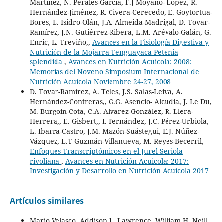
Martínez, N. Perales-García, F.J Moyano- López, R.
Hernández-Jiménez, R. Civera-Cerecedo, E. Goytortua-
Bores, L. Isidro-Olán, J.A. Almeida-Madrigal, D. Tovar-
Ramírez, J.N. Gutiérrez-Ribera, L.M. Arévalo-Galán, G.
Enric, L. Treviño,,
Avances en la Fisiología Digestiva y
Nutrición de la Mojarra Tenguayaca Petenia
splendida
,
Avances en Nutrición Acuicola: 2008:
Memorías del Noveno Simposium Internacional de
Nutrición Acuícola Noviembre 24-27, 2008
D. Tovar-Ramírez, A. Teles, J.S. Salas-Leiva, A.
Hernández-Contreras,, G.G. Asencio- Alcudia, J. Le Du,
M. Burgoin-Cota, C.A. Alvarez-González, R. Llera-
Herrera,, E. Gisbert,, I. Fernández, J.C. Pérez-Urbiola,
L. Ibarra-Castro, J.M. Mazón-Suástegui, E.J. Núñez-
Vázquez, L.T Guzmán-Villanueva, M. Reyes-Becerril,
Enfoques Transcriptómicos en el Jurel Seriola
rivoliana
,
Avances en Nutrición Acuicola: 2017:
Investigación y Desarrollo en Nutrición Acuícola 2017
Artículos similares
Mario Velasco, Addison L. Lawrence, William H. Neill,