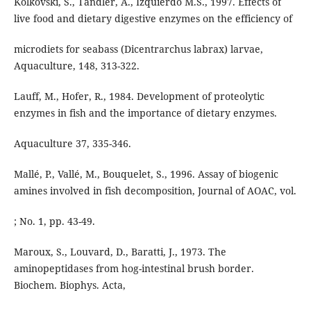
Kolkovski, S., Tandler, A., Izquierdo M.S., 1997. Effects of
live food and dietary digestive enzymes on the efficiency of
microdiets for seabass (Dicentrarchus labrax) larvae,
Aquaculture, 148, 313-322.
Lauff, M., Hofer, R., 1984. Development of proteolytic
enzymes in fish and the importance of dietary enzymes.
Aquaculture 37, 335-346.
Mallé, P., Vallé, M., Bouquelet, S., 1996. Assay of biogenic
amines involved in fish decomposition, Journal of AOAC, vol.
; No. 1, pp. 43-49.
Maroux, S., Louvard, D., Baratti, J., 1973. The
aminopeptidases from hog-intestinal brush border.
Biochem. Biophys. Acta,