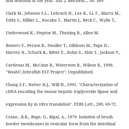
and seasonal of the year. Ital. J. Biochem.., 38, 369-
Clark M., Johnson S.L., Lehrach H., Lee R., Li, F., Marra M.,
Eddy S., Hillier L., Kucaba T., Martin J., Beck C., Wylie T.,
Underwood K., Steptoe M., Theising B., Allen M.
Bowers Y., Person B., Swaller T., Gibbons M., Pape D.,
Harvey N., Schurk R., Ritter E., Kohn S., Shin T., Jackson Y.,
Cardenas M., McCann R., Waterston R., Wilson R., 1998.
"WashU Zebrafish EST Project"; Unpublished.
Chang S.F., Netter H.J., Will H., 1991. "Characterization of
cDNA encoding the mouse hepatic triglyceride lipase and
expression by in vitro translation". FEBS Lett., 289, 69-72.
Crane., R.K., Boge, G., Rigal, A., 1979. Isolation of brush
border membranes in vesicular form from the intestinal