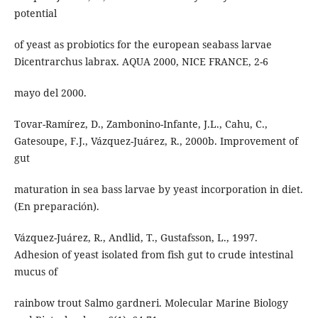
potential
of yeast as probiotics for the european seabass larvae
Dicentrarchus labrax. AQUA 2000, NICE FRANCE, 2-6
mayo del 2000.
Tovar-Ramírez, D., Zambonino-Infante, J.L., Cahu, C.,
Gatesoupe, F.J., Vázquez-Juárez, R., 2000b. Improvement of
gut
maturation in sea bass larvae by yeast incorporation in diet.
(En preparación).
Vázquez-Juárez, R., Andlid, T., Gustafsson, L., 1997.
Adhesion of yeast isolated from fish gut to crude intestinal
mucus of
rainbow trout Salmo gardneri. Molecular Marine Biology