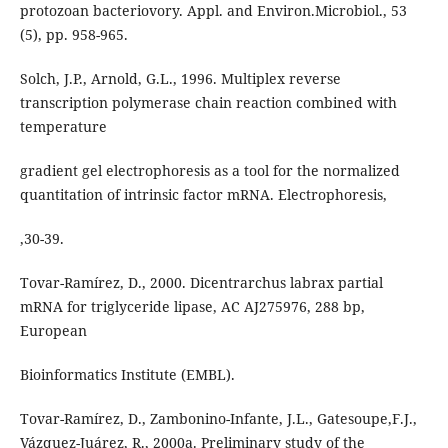
protozoan bacteriovory. Appl. and Environ.Microbiol., 53
(5), pp. 958-965.
Solch, J.P., Arnold, G.L., 1996. Multiplex reverse
transcription polymerase chain reaction combined with
temperature
gradient gel electrophoresis as a tool for the normalized
quantitation of intrinsic factor mRNA. Electrophoresis,
,30-39.
Tovar-Ramírez, D., 2000. Dicentrarchus labrax partial
mRNA for triglyceride lipase, AC AJ275976, 288 bp,
European
Bioinformatics Institute (EMBL).
Tovar-Ramírez, D., Zambonino-Infante, J.L., Gatesoupe,F.J.,
Vázquez-Juárez, R., 2000a. Preliminary study of the