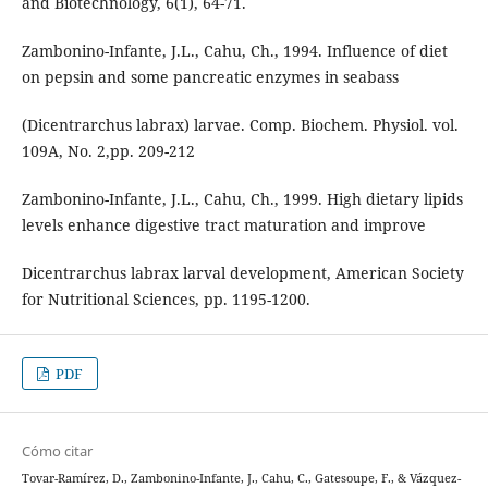
and Biotechnology, 6(1), 64-71.
Zambonino-Infante, J.L., Cahu, Ch., 1994. Influence of diet
on pepsin and some pancreatic enzymes in seabass
(Dicentrarchus labrax) larvae. Comp. Biochem. Physiol. vol.
109A, No. 2,pp. 209-212
Zambonino-Infante, J.L., Cahu, Ch., 1999. High dietary lipids
levels enhance digestive tract maturation and improve
Dicentrarchus labrax larval development, American Society
for Nutritional Sciences, pp. 1195-1200.
PDF
Cómo citar
Tovar-Ramírez, D., Zambonino-Infante, J., Cahu, C., Gatesoupe, F., & Vázquez-