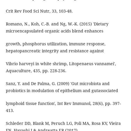
Crit Rev Food Sci Nutr, 33, 103-48.
Romano, N., Koh, C.-B. and Ng, W.-K. (2015) 'Dietary
microencapsulated organic acids blend enhances
growth, phosphorus utilization, immune response,
hepatopancreatic integrity and resistance against
Vibrio harveyi in white shrimp, Litopenaeus vannamei',
Aquaculture, 435, pp. 228-236.
Sanz, Y. and De Palma, G. (2009) 'Gut microbiota and
probiotics in modulation of epithelium and gutassociated
lymphoid tissue function', Int Rev Immunol, 28(6), pp. 397-
413.
Schleder DD, Blank M, Peruch LG, Poli MA, Rosa KV, Vieira
FN, Hayashi L& Andreatta ER (2017)