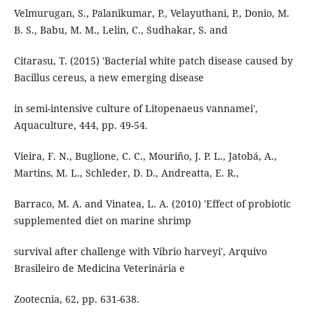
Velmurugan, S., Palanikumar, P., Velayuthani, P., Donio, M.
B. S., Babu, M. M., Lelin, C., Sudhakar, S. and
Citarasu, T. (2015) 'Bacterial white patch disease caused by
Bacillus cereus, a new emerging disease
in semi-intensive culture of Litopenaeus vannamei',
Aquaculture, 444, pp. 49-54.
Vieira, F. N., Buglione, C. C., Mouriño, J. P. L., Jatobá, A.,
Martins, M. L., Schleder, D. D., Andreatta, E. R.,
Barraco, M. A. and Vinatea, L. A. (2010) 'Effect of probiotic
supplemented diet on marine shrimp
survival after challenge with Vibrio harveyi', Arquivo
Brasileiro de Medicina Veterinária e
Zootecnia, 62, pp. 631-638.