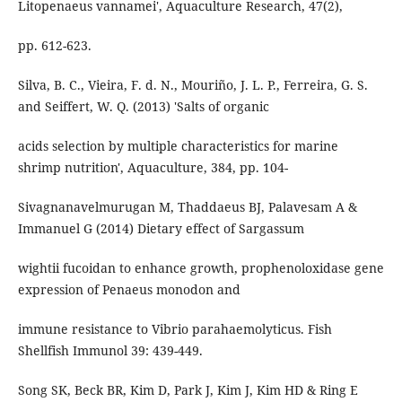
Litopenaeus vannamei', Aquaculture Research, 47(2),
pp. 612-623.
Silva, B. C., Vieira, F. d. N., Mouriño, J. L. P., Ferreira, G. S.
and Seiffert, W. Q. (2013) 'Salts of organic
acids selection by multiple characteristics for marine
shrimp nutrition', Aquaculture, 384, pp. 104-
Sivagnanavelmurugan M, Thaddaeus BJ, Palavesam A &
Immanuel G (2014) Dietary effect of Sargassum
wightii fucoidan to enhance growth, prophenoloxidase gene
expression of Penaeus monodon and
immune resistance to Vibrio parahaemolyticus. Fish
Shellfish Immunol 39: 439-449.
Song SK, Beck BR, Kim D, Park J, Kim J, Kim HD & Ring E