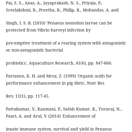
Pai, S. S., Anas, A., Jayaprakash, N. S., Priyaja, P.,
Sreelakshmi, B., Preetha, R., Philip, R., Mohandas, A. and
Singh, I. S. B. (2010) 'Penaeus monodon larvae can be
protected from Vibrio harveyi infection by
pre-emptive treatment of a rearing system with antagonistic
or non-antagonistic bacterial
probiotics', Aquaculture Research, 41(6), pp. 847-860.
Partanen, K. H. and Mroz, Z. (1999) 'Organic acids for
performance enhancement in pig diets', Nutr Res
Rev, 12(1), pp. 117-45.
Pattukumar, V., Kanmani, P., Satish Kumar, R., Yuvaraj, N.,
Paari, A. and Arul, V. (2014) 'Enhancement of
innate immune system, survival and yield in Penaeus