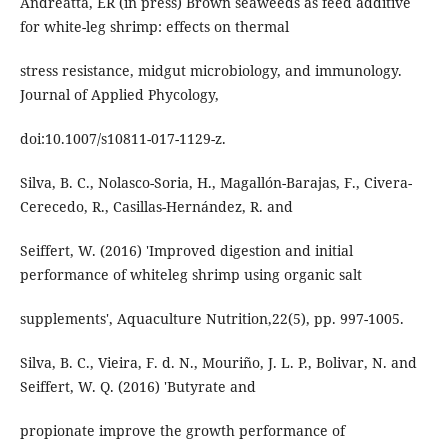
Andreatta, ER (in press) Brown seaweeds as feed additive
for white-leg shrimp: effects on thermal
stress resistance, midgut microbiology, and immunology.
Journal of Applied Phycology,
doi:10.1007/s10811-017-1129-z.
Silva, B. C., Nolasco-Soria, H., Magallón-Barajas, F., Civera-
Cerecedo, R., Casillas-Hernández, R. and
Seiffert, W. (2016) 'Improved digestion and initial
performance of whiteleg shrimp using organic salt
supplements', Aquaculture Nutrition,22(5), pp. 997-1005.
Silva, B. C., Vieira, F. d. N., Mouriño, J. L. P., Bolivar, N. and
Seiffert, W. Q. (2016) 'Butyrate and
propionate improve the growth performance of