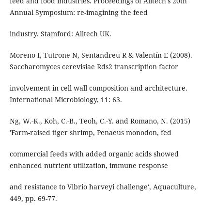
feed and food industries. Proceedings of Alltech's 20th
Annual Symposium: re-imagining the feed
industry. Stamford: Alltech UK.
Moreno I, Tutrone N, Sentandreu R & Valentín E (2008).
Saccharomyces cerevisiae Rds2 transcription factor
involvement in cell wall composition and architecture.
International Microbiology, 11: 63.
Ng, W.-K., Koh, C.-B., Teoh, C.-Y. and Romano, N. (2015)
'Farm-raised tiger shrimp, Penaeus monodon, fed
commercial feeds with added organic acids showed
enhanced nutrient utilization, immune response
and resistance to Vibrio harveyi challenge', Aquaculture,
449, pp. 69-77.