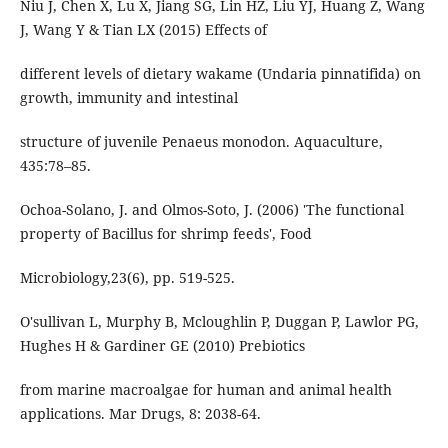
Niu J, Chen X, Lu X, Jiang SG, Lin HZ, Liu YJ, Huang Z, Wang
J, Wang Y & Tian LX (2015) Effects of
different levels of dietary wakame (Undaria pinnatifida) on
growth, immunity and intestinal
structure of juvenile Penaeus monodon. Aquaculture,
435:78–85.
Ochoa-Solano, J. and Olmos-Soto, J. (2006) 'The functional
property of Bacillus for shrimp feeds', Food
Microbiology,23(6), pp. 519-525.
O'sullivan L, Murphy B, Mcloughlin P, Duggan P, Lawlor PG,
Hughes H & Gardiner GE (2010) Prebiotics
from marine macroalgae for human and animal health
applications. Mar Drugs, 8: 2038-64.