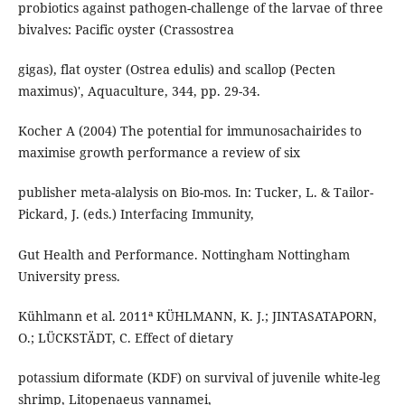
probiotics against pathogen-challenge of the larvae of three
bivalves: Pacific oyster (Crassostrea
gigas), flat oyster (Ostrea edulis) and scallop (Pecten
maximus)', Aquaculture, 344, pp. 29-34.
Kocher A (2004) The potential for immunosachairides to
maximise growth performance a review of six
publisher meta-alalysis on Bio-mos. In: Tucker, L. & Tailor-
Pickard, J. (eds.) Interfacing Immunity,
Gut Health and Performance. Nottingham Nottingham
University press.
Kühlmann et al. 2011ª KÜHLMANN, K. J.; JINTASATAPORN,
O.; LÜCKSTÄDT, C. Effect of dietary
potassium diformate (KDF) on survival of juvenile white-leg
shrimp, Litopenaeus vannamei,