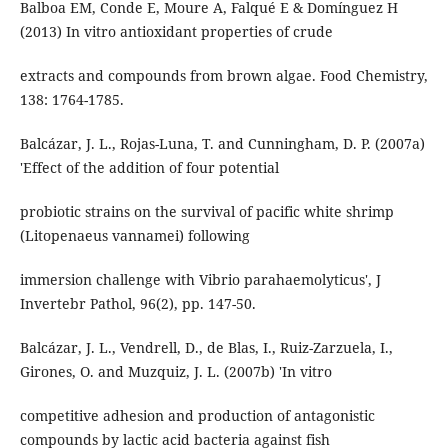
Balboa EM, Conde E, Moure A, Falqué E & Domínguez H
(2013) In vitro antioxidant properties of crude
extracts and compounds from brown algae. Food Chemistry,
138: 1764-1785.
Balcázar, J. L., Rojas-Luna, T. and Cunningham, D. P. (2007a)
'Effect of the addition of four potential
probiotic strains on the survival of pacific white shrimp
(Litopenaeus vannamei) following
immersion challenge with Vibrio parahaemolyticus', J
Invertebr Pathol, 96(2), pp. 147-50.
Balcázar, J. L., Vendrell, D., de Blas, I., Ruiz-Zarzuela, I.,
Girones, O. and Muzquiz, J. L. (2007b) 'In vitro
competitive adhesion and production of antagonistic
compounds by lactic acid bacteria against fish