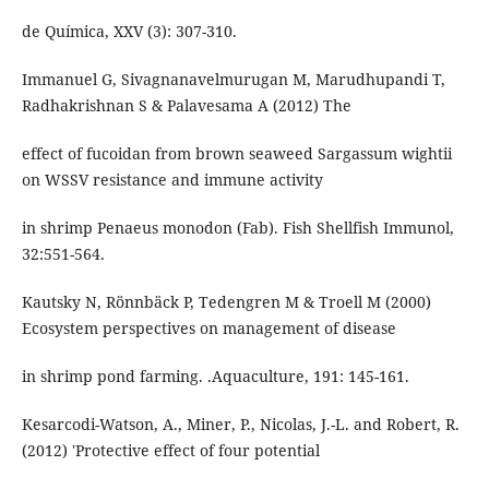
de Química, XXV (3): 307-310.
Immanuel G, Sivagnanavelmurugan M, Marudhupandi T,
Radhakrishnan S & Palavesama A (2012) The
effect of fucoidan from brown seaweed Sargassum wightii
on WSSV resistance and immune activity
in shrimp Penaeus monodon (Fab). Fish Shellfish Immunol,
32:551-564.
Kautsky N, Rönnbäck P, Tedengren M & Troell M (2000)
Ecosystem perspectives on management of disease
in shrimp pond farming. .Aquaculture, 191: 145-161.
Kesarcodi-Watson, A., Miner, P., Nicolas, J.-L. and Robert, R.
(2012) 'Protective effect of four potential