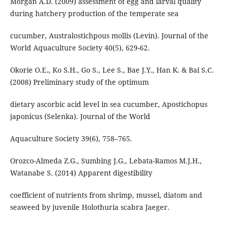
Morgan A.D. (2009) assessment of egg and larval quality
during hatchery production of the temperate sea
cucumber, Australostichpous mollis (Levin). Journal of the
World Aquaculture Society 40(5), 629-62.
Okorie O.E., Ko S.H., Go S., Lee S., Bae J.Y., Han K. & Bai S.C.
(2008) Preliminary study of the optimum
dietary ascorbic acid level in sea cucumber, Apostichopus
japonicus (Selenka). Journal of the World
Aquaculture Society 39(6), 758–765.
Orozco-Almeda Z.G., Sumbing J.G., Lebata-Ramos M.J.H.,
Watanabe S. (2014) Apparent digestibility
coefficient of nutrients from shrimp, mussel, diatom and
seaweed by juvenile Holothuria scabra Jaeger.