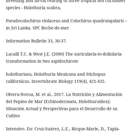
breeding and larval rearing of three tropical sea cucumber
species - Holothuria scabra,
Pseudocolochirus violaceus and Colochirus quadrangularis –
in Sri Lanka. SPC Beche-de-mer
Information Bulletin 33, 30-37.
Lacalli T.C. & West J.E. (2000) The auricularia-to-doliolaria
transformation in two aspidochirote
holothurians, Holothuria Mexicana and Stichopus
californicus. Invertebrate Biology 119(4), 421-432.
Olvera-Novoa, M. et al., 2017. La Nutrición y Alimentación
del Pepino de Mar (Echinodermata, Holothuroidea);
Situación Actual y Perspectivas para el Desarrollo de su
Cultivo
Intensivo. En: Cruz-Suárez, L.E., Ricque-Marie, D., Tapia-