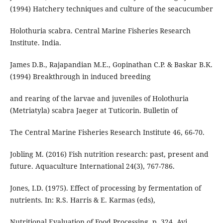
(1994) Hatchery techniques and culture of the seacucumber
Holothuria scabra. Central Marine Fisheries Research
Institute. India.
James D.B., Rajapandian M.E., Gopinathan C.P. & Baskar B.K.
(1994) Breakthrough in induced breeding
and rearing of the larvae and juveniles of Holothuria
(Metriatyla) scabra Jaeger at Tuticorin. Bulletin of
The Central Marine Fisheries Research Institute 46, 66-70.
Jobling M. (2016) Fish nutrition research: past, present and
future. Aquaculture International 24(3), 767-786.
Jones, I.D. (1975). Effect of processing by fermentation of
nutrients. In: R.S. Harris & E. Karmas (eds),
Nutritional Evaluation of Food Processing, p. 324. Avi