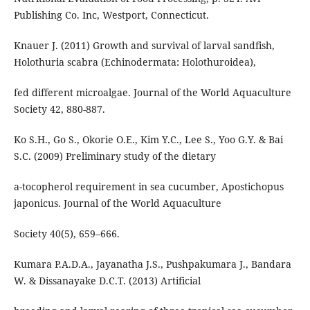
Publishing Co. Inc, Westport, Connecticut.
Knauer J. (2011) Growth and survival of larval sandfish,
Holothuria scabra (Echinodermata: Holothuroidea),
fed different microalgae. Journal of the World Aquaculture
Society 42, 880-887.
Ko S.H., Go S., Okorie O.E., Kim Y.C., Lee S., Yoo G.Y. & Bai
S.C. (2009) Preliminary study of the dietary
a-tocopherol requirement in sea cucumber, Apostichopus
japonicus. Journal of the World Aquaculture
Society 40(5), 659–666.
Kumara P.A.D.A., Jayanatha J.S., Pushpakumara J., Bandara
W. & Dissanayake D.C.T. (2013) Artificial