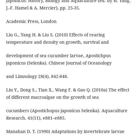
japonicus: History, Biology and Aquaculture (ed. by H. Yang,
J.-F. Hamel & A. Mercier), pp. 25-35.
Academic Press, London
Liu G., Yang H. & Liu S. (2010) Effects of rearing
temperature and density on growth, survival and
development of sea cucumber larvae, Apostichpus
japonicus (Selenka). Chinese Journal of Oceanology
and Limnology 28(4), 842-848.
Liu Y., Dong S., Tian X., Wang F. & Gao Q. (2010a) The effect
of different macroalgae on the growth of sea
cucumbers (Apostichopus japonicus Selenka). Aquaculture
Research. 41(11), e881–e885.
Manahan D. T. (1990) Adaptations by invertebrate larvae