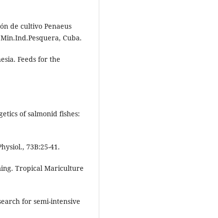
ón de cultivo Penaeus
 Min.Ind.Pesquera, Cuba.
esia. Feeds for the
getics of salmonid fishes:
ysiol., 73B:25-41.
ming. Tropical Mariculture
esearch for semi-intensive