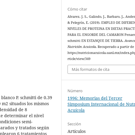
Cómo citar
Alvarez, J. S., Galindo, J., Barbaro, J., Ander
& Pelegrín, E. (2019). EMPLEO DE DIFERE
NIVELES DE PROTEINA EN DIETAS PRACT
PARA EL ENGORDE DEL CAMARON Penae
schmitti EN ESTANQUE DE TIERRA.
Avance
Nutrición Acuicola
. Recuperado a partir de
https://nutricionacuicola.uanl.mx/index.ph
rticle/view/349
Más formatos de cita
Número
 blanco P. schmitti de 0.39
1996: Memorias del Tercer
0 m2 situados los mismos
Simposium Internacional de Nutr
densidad de 8
Acuícola
e determinar el nivel
ondiciones semi-
Sección
parados y tratados según
Artículos
mplearon 6 tratamientos