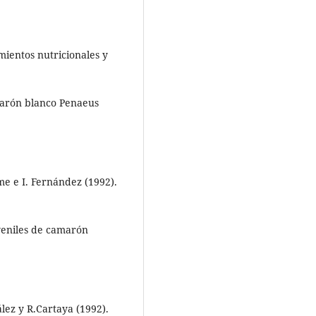
imientos nutricionales y
marón blanco Penaeus
aime e I. Fernández (1992).
uveniles de camarón
ález y R.Cartaya (1992).