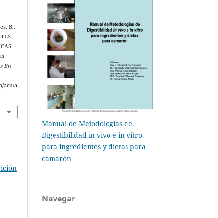
es, B.,
NTES
ICAS
us
s En
p/acu/a
Manual de Metodologías de
Digestibilidad in vivo e in vitro
para ingredientes y dietas para
camarón
ición
Navegar