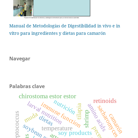
Manual de Metodologías de Digestibilidad in vivo e in
vitro para ingredientes y dietas para camarón
Navegar
Palabras clave
chirostoma estor estor
retinoids
nutrición
larval nutrition
immune function
amino acids
tilapia
sacharomyces
shrimp
muda
streptococcus
camarón
dietas
temperature
peces
soy products