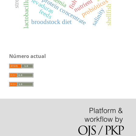
soybean protein concentrate
artemia
lactobacillus
levaduras
nutrient
probióticos
fish
shellfish
salinity
feeds
broodstock diet
Número actual