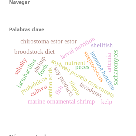
Navegar
Palabras clave
larval nutrition
chirostoma estor estor
shellfish
broodstock diet
streptococcus
sacharomyces
immune function
artemia
shrimp
salinity
soybean protein concentrate
lactobacillus
nutrient
feeds
peces
soy products
amino acids
probióticos
tilapia
levaduras
cultivo
fish
marine ornamental shrimp
kelp