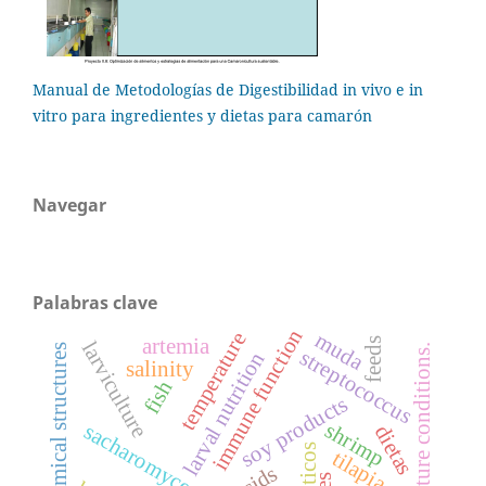
Manual de Metodologías de Digestibilidad in vivo e in
vitro para ingredientes y dietas para camarón
Navegar
Palabras clave
immune function
temperature
muda
artemia
feeds
larviculture
oral anatomical structures
culture conditions.
streptococcus
larval nutrition
salinity
fish
soy products
shrimp
sacharomyces
dietas
tilapia