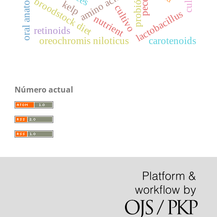
probióticos
amino acids
peces
broodstock diet
kelp
cultivo
lactobacillus
nutrient
retinoids
oreochromis niloticus
carotenoids
Número actual