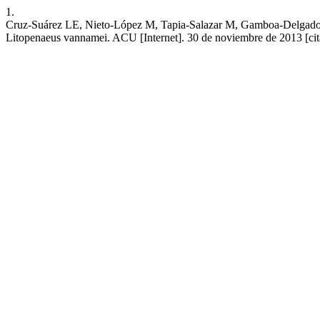
1.
Cruz-Suárez LE, Nieto-López M, Tapia-Salazar M, Gamboa-Delgado J
Litopenaeus vannamei. ACU [Internet]. 30 de noviembre de 2013 [citad