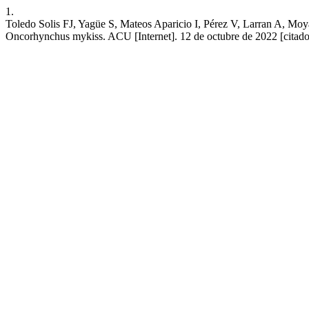
1.
Toledo Solis FJ, Yagüe S, Mateos Aparicio I, Pérez V, Larran A, Moyan
Oncorhynchus mykiss. ACU [Internet]. 12 de octubre de 2022 [citado 6