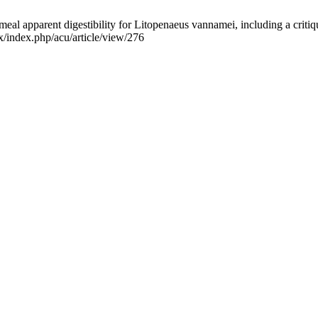
eal apparent digestibility for Litopenaeus vannamei, including a crit
mx/index.php/acu/article/view/276