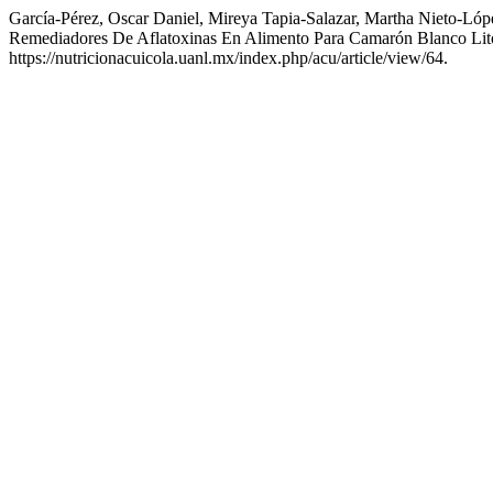
García-Pérez, Oscar Daniel, Mireya Tapia-Salazar, Martha Nieto-Ló
Remediadores De Aflatoxinas En Alimento Para Camarón Blanco Li
https://nutricionacuicola.uanl.mx/index.php/acu/article/view/64.