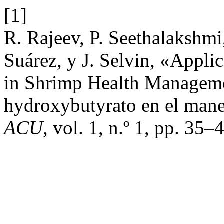
[1]
R. Rajeev, P. Seethalakshmi
Suárez, y J. Selvin, «Appli
in Shrimp Health Managemen
hydroxybutyrato en el manej
ACU
, vol. 1, n.º 1, pp. 35–