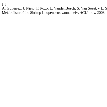
[1]
A. Gutiérrez, J. Nieto, F. Pozo, L. VandenBosch, S. Van Soest, y L. S
Metabolism of the Shrimp Litopenaeus vannamei»,
ACU
, nov. 2008.