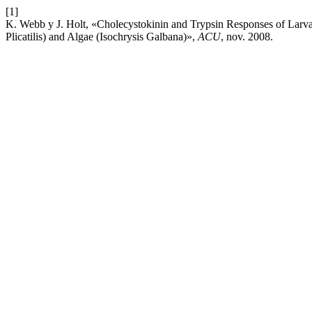
[1]
K. Webb y J. Holt, «Cholecystokinin and Trypsin Responses of Larv
Plicatilis) and Algae (Isochrysis Galbana)»,
ACU
, nov. 2008.