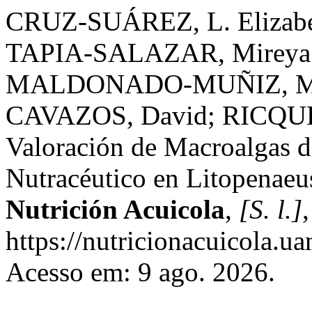
CRUZ-SUÁREZ, L. Elizabe
TAPIA-SALAZAR, Mireya
MALDONADO-MUÑIZ, Ma
CAVAZOS, David; RICQUE-
Valoración de Macroalgas 
Nutracéutico en Litopenae
Nutrición Acuicola
,
[S. l.]
https://nutricionacuicola.u
Acesso em: 9 ago. 2026.