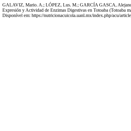
GALAVIZ, Mario. A.; LÓPEZ, Lus. M.; GARCÍA GASCA, Alejandra;
Expresión y Actividad de Enzimas Digestivas en Totoaba (Totoaba mac
Disponível em: https://nutricionacuicola.uanl.mx/index.php/acu/artic