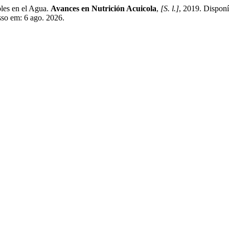
es en el Agua.
Avances en Nutrición Acuicola
,
[S. l.]
, 2019. Dispon
sso em: 6 ago. 2026.