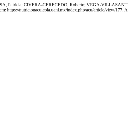
tricia; CIVERA-CERECEDO, Roberto; VEGA-VILLASANTE, Fernando
em: https://nutricionacuicola.uanl.mx/index.php/acu/article/view/177. 