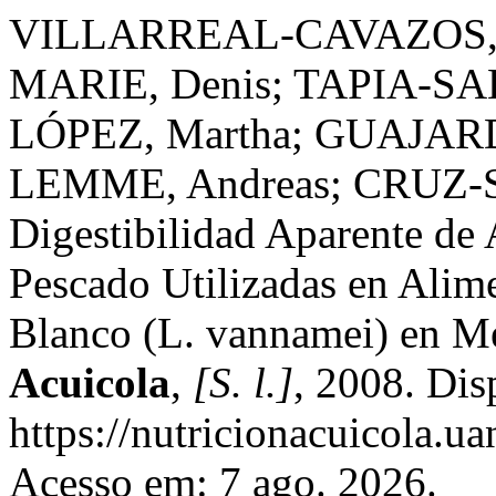
VILLARREAL-CAVAZOS, D
MARIE, Denis; TAPIA-SA
LÓPEZ, Martha; GUAJAR
LEMME, Andreas; CRUZ-SU
Digestibilidad Aparente de
Pescado Utilizadas en Ali
Blanco (L. vannamei) en M
Acuicola
,
[S. l.]
, 2008. Dis
https://nutricionacuicola.u
Acesso em: 7 ago. 2026.