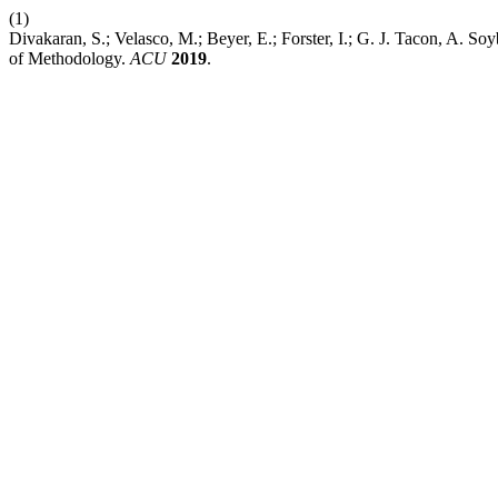
(1)
Divakaran, S.; Velasco, M.; Beyer, E.; Forster, I.; G. J. Tacon, A. S
of Methodology.
ACU
2019
.